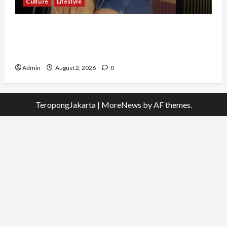
Culture
Lifestyle
Pernah Bawa Budaya Jawa Barat ke Luar
Negeri, Jihan Nabillah Kini Sukses Jadi Makeup
Artist Profesional
Admin
August 2, 2026
0
TeropongJakarta
|
MoreNews
by AF themes.