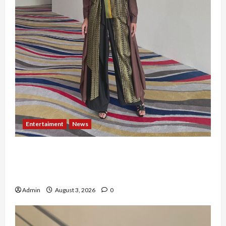
Entertaiment
News
Dari Dunia Modeling ke Barak Militer, Rizka
Varazita Rahim Buktikan Diri Lewat Latsarmil di
Rindam Jaya dan Halim
Admin
August 3, 2026
0