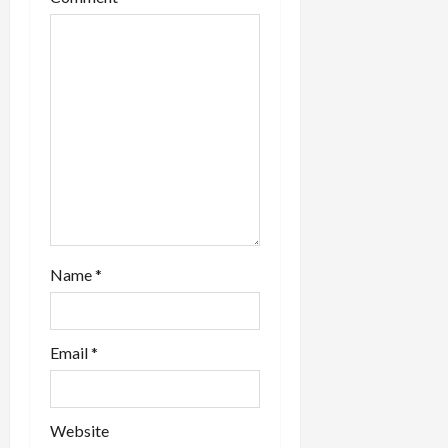
i
o
n
Name
*
Email
*
Website