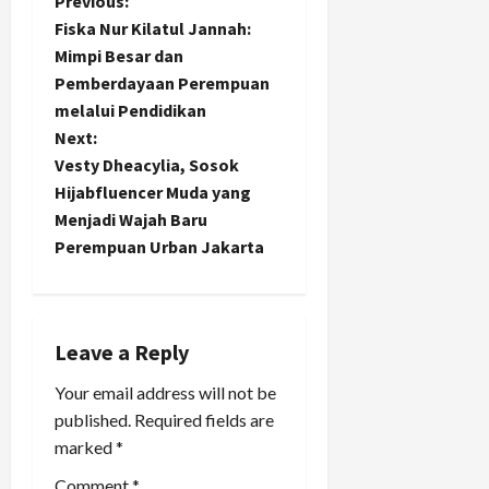
P
Previous:
Fiska Nur Kilatul Jannah:
o
Mimpi Besar dan
Pemberdayaan Perempuan
s
melalui Pendidikan
t
Next:
Vesty Dheacylia, Sosok
n
Hijabfluencer Muda yang
Menjadi Wajah Baru
a
Perempuan Urban Jakarta
v
i
Leave a Reply
g
Your email address will not be
a
published.
Required fields are
marked
*
t
Comment
*