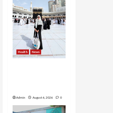
Health
News
Resign dari PNS Setelah
10 Tahun Mengabdi,
Risma Hasma Toni
Buktikan Bisa Sukses
Berkarier di Arab Saudi
Admin
August 6, 2026
0