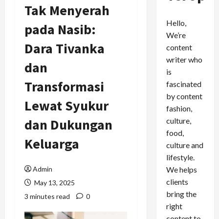
Tak Menyerah
Hello,
pada Nasib:
We’re
Dara Tivanka
content
writer who
dan
is
Transformasi
fascinated
by content
Lewat Syukur
fashion,
culture,
dan Dukungan
food,
Keluarga
culture and
lifestyle.
We helps
Admin
clients
May 13, 2025
bring the
3 minutes read
0
right
content to