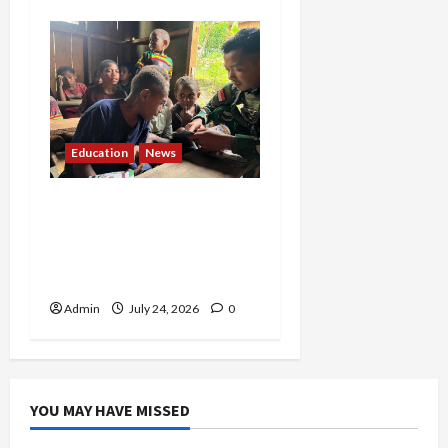
Education
News
Tak Hanya Menjaga
Negeri, Pratu Apip
Darmawan Bangun Mimpi
Anak-anak Papua
Admin
July 24, 2026
0
YOU MAY HAVE MISSED