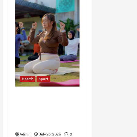
Health
Sport
Sekar Mudita Bangkit
dari Kehilangan Ibu,
Temukan Kedamaian
Lewat Yoga dan Konten
Lifestyle
Admin
July 25, 2026
0