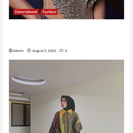
Entertaiment
Fashion
Sempat Gagal di Seleksi Akhir, Winda
Simanungkalit Bangkit dari Nol hingga
Wujudkan Mimpi Jadi Pramugari
Admin
August 3, 2026
0