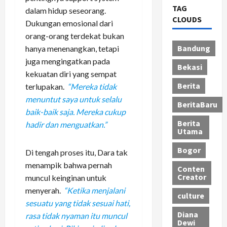
TAG
dalam hidup seseorang.
CLOUDS
Dukungan emosional dari
orang-orang terdekat bukan
Bandung
hanya menenangkan, tetapi
juga mengingatkan pada
Bekasi
kekuatan diri yang sempat
Berita
terlupakan.
“Mereka tidak
menuntut saya untuk selalu
BeritaBaru
baik-baik saja. Mereka cukup
Berita
hadir dan menguatkan.”
Utama
Bogor
Di tengah proses itu, Dara tak
menampik bahwa pernah
Conten
Creator
muncul keinginan untuk
menyerah.
“Ketika menjalani
culture
sesuatu yang tidak sesuai hati,
Diana
rasa tidak nyaman itu muncul
Dewi