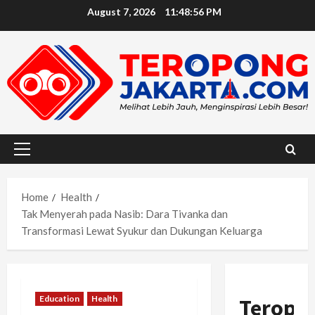
Skip
August 7, 2026
11:48:58 PM
to
content
Primary
Menu
Home
Health
Tak Menyerah pada Nasib: Dara Tivanka dan
Transformasi Lewat Syukur dan Dukungan Keluarga
Education
Health
Teropo