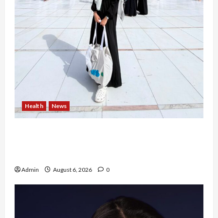
Health
News
Resign dari PNS Setelah 10 Tahun Mengabdi,
Risma Hasma Toni Buktikan Bisa Sukses
Berkarier di Arab Saudi
Admin
August 6, 2026
0