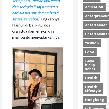
setiap hari. Pikiran jadi gelap
education
dan seringkali saya mencari-
cari alasan untuk membenci
enterpreneur
situasi tersebut,”
ungkapnya.
entertaimen
Namun di balik itu, doa
orangtua dan refleksi diri
Entertainme
membantu menyadarkannya.
fashion
Food
Gaya
hidup
sehat
Health
Health
Lifestyle
Hongkong
Influencer