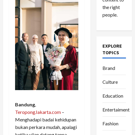
the right
people.
EXPLORE
TOPICS
Brand
Culture
Education
Bandung
,
Entertaiment
TeropongJakarta.com
–
Menghadapi badai kehidupan
Fashion
bukan perkara mudah, apalagi
ketika ujian datang tanpa