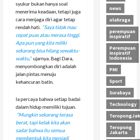
syukur bukan hanya soal
news
menerima keadaan, tetapi juga
cara menjaga diri agar tetap
olahraga
rendah hati.
“Saya tidak mau
perempuan
cepat puas atau merasa tinggi.
inspiratif
Apa pun yang kita miliki
Perempuan
sekarang bisa hilang sewaktu-
inspiratif
Indonesia
waktu,”
ujarnya. Bagi Dara,
menyombongkan diri adalah
PMI
jalan pintas menuju
Sport
kehancuran batin.
Surabaya
Ia percaya bahwa setiap badai
Technology
dalam hidup memiliki tujuan.
“Mungkin sekarang terasa
TeropongJak
berat, tapi kelak kita akan
Teropong
sadar bahwa itu semua
Jakarta
membentuk kita menjadi