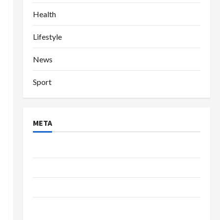
Health
Lifestyle
News
Sport
META
Log in
Entries feed
Comments feed
WordPress.org