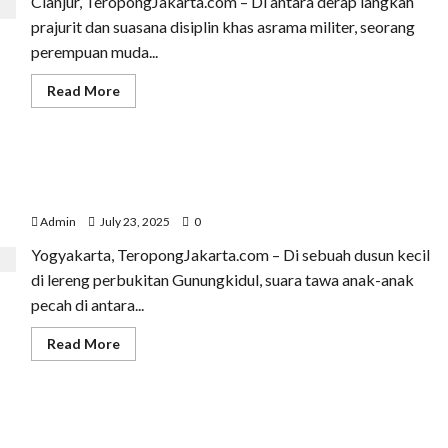
Cianjur, TeropongJakarta.com – Di antara derap langkah
Anak
Muda
prajurit dan suasana disiplin khas asrama militer, seorang
perempuan muda...
Read
Read More
more
about
Putri
Luftina,
Fashionable
Aisyah dari UGM: Membawa Buku ke Desa, Menjaga
Traveller
yang
Sungai, dan Bicara di Forum Dunia
Mengubah
Perjalanan
Admin
July 23, 2025
0
Jadi
Panggung
Yogyakarta, TeropongJakarta.com – Di sebuah dusun kecil
Gaya
di lereng perbukitan Gunungkidul, suara tawa anak-anak
pecah di antara...
Read
Read More
more
about
Aisyah
dari
UGM:
Syafira RN, Perempuan yang Berlari di Kota Ketiga
Membawa
Buku