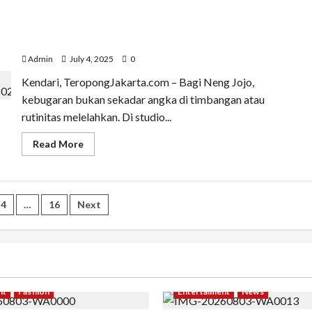
R
Damayanti,
Menari Bersama Neng Jojo: Zumba Jadi Ruang Bahagia
Kowad
TNI
di Kota Kendari
AD
Asal
Admin
July 4, 2025
0
Jakarta
Timur
Kendari, TeropongJakarta.com – Bagi Neng Jojo,
yang
Bersinar
kebugaran bukan sekadar angka di timbangan atau
sebagai
MC
rutinitas melelahkan. Di studio...
dan
Inspirasi
Prajurit
Read
Read More
Wanita
more
about
Menari
Bersama
Neng
Jojo:
4
…
16
Next
Zumba
Jadi
ion
Ruang
Bahagia
di
Kota
Kendari
nt
Fashion
Entertaiment
News