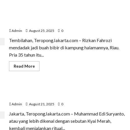
about
Dari
Ejekan
Jadi
Rizkan Fahrozi, dari Cedera Lutut hingga Mengibarkan
Motivasi:
Perjalanan
Merah Putih di Irlandia
Rissa
Hidayah
Admin
August 25, 2025
0
Melawan
Insecure
Tembilahan, TeropongJakarta.com – Rizkan Fahrozi
mendadak jadi buah bibir di kampung halamannya, Riau.
Pria 35 tahun itu...
Read
Read More
more
about
Rizkan
Fahrozi,
dari
Kyai Merah, 80 Putaran Monas, dan Doa agar Indonesia
Cedera
Lutut
Jadi Mercusuar Dunia
hingga
Mengibarkan
Admin
August 21, 2025
0
Merah
Putih
Jakarta, TeropongJakarta.com – Muhammad Edi Suryanto,
di
Irlandia
atau yang lebih dikenal dengan sebutan Kyai Merah,
kembali menjalankan ritual...