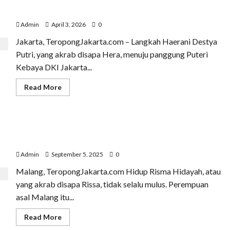
Dari Danton ke Panggung Kebaya, Haerani Destya Putri
Raih Runner Up Tingkat DKI
Admin
April 3, 2026
0
Jakarta, TeropongJakarta.com – Langkah Haerani Destya
Putri, yang akrab disapa Hera, menuju panggung Puteri
Kebaya DKI Jakarta...
Read
Read More
more
about
Dari
Danton
ke
Dari Ejekan Jadi Motivasi: Perjalanan Rissa Hidayah
Panggung
Kebaya,
Melawan Insecure
Haerani
Destya
Admin
September 5, 2025
0
Putri
Raih
Malang, TeropongJakarta.com Hidup Risma Hidayah, atau
Runner
Up
yang akrab disapa Rissa, tidak selalu mulus. Perempuan
Tingkat
DKI
asal Malang itu...
Read
Read More
more