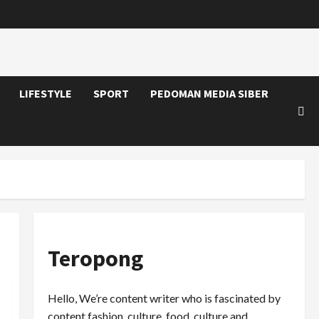
LIFESTYLE
SPORT
PEDOMAN MEDIA SIBER
Teropong
Hello, We’re content writer who is fascinated by
content fashion, culture, food, culture and