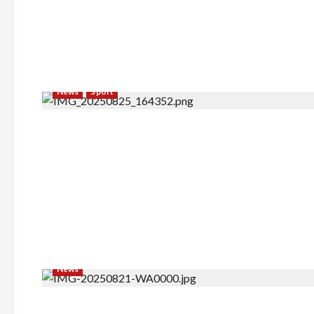
News
Sport
News