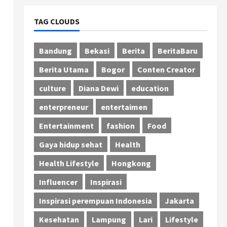
TAG CLOUDS
Bandung
Bekasi
Berita
BeritaBaru
Berita Utama
Bogor
Conten Creator
culture
Diana Dewi
education
enterpreneur
entertaimen
Entertainment
fashion
Food
Gaya hidup sehat
Health
Health Lifestyle
Hongkong
Influencer
Inspirasi
Inspirasi perempuan Indonesia
Jakarta
Kesehatan
Lampung
Lari
Lifestyle