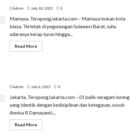
Terdingin Indonesia dengan Suhu12–16°C
ke
Desa,
Admin
July 18, 2025
0
Menjaga
Sungai,
Mamasa, TeropongJakarta.com – Mamasa bukan kota
dan
Bicara
biasa. Terletak di pegunungan Sulawesi Barat, suhu
di
Forum
udaranya kerap turun hingga...
Dunia
Read
Read More
more
about
Syafira
RN,
Perempuan
Annisa R Damayanti, Kowad TNI AD Asal Jakarta Timur
yang
Berlari
yang Bersinar sebagai MC dan Inspirasi Prajurit Wanita
di
Kota
Admin
July 6, 2025
0
Ketiga
Terdingin
Jakarta, TeropongJakarta.com – Di balik seragam loreng
Indonesia
dengan
yang identik dengan kedisiplinan dan ketegasan, sosok
Suhu12–
16°C
Annisa R Damayanti,...
Read
Read More
more
about
Annisa