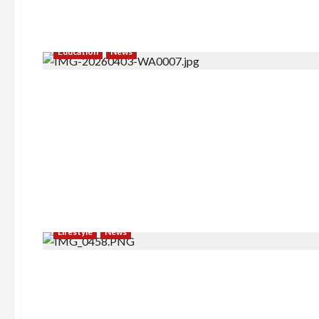
Education
News
Lifestyle
News