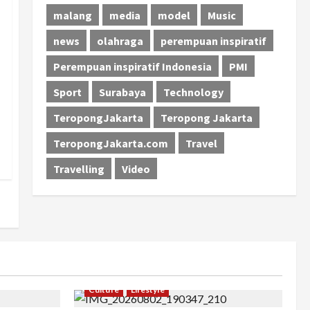
malang
media
model
Music
news
olahraga
perempuan inspiratif
Perempuan inspiratif Indonesia
PMI
Sport
Surabaya
Technology
TeropongJakarta
Teropong Jakarta
TeropongJakarta.com
Travel
Travelling
Video
Culture
Lifestyle