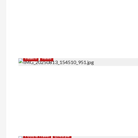
Health
News
Food & Travel
Lifestyle