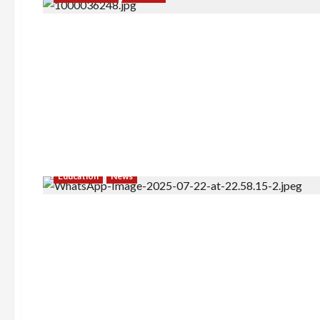
Education
News