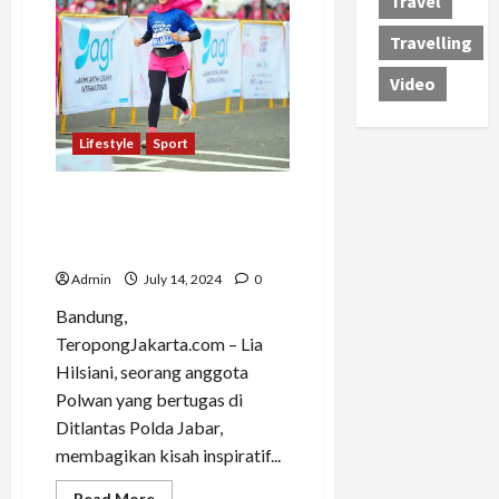
Travel
Sukses
Chacha,
Polwan
Travelling
dan
Pelari
Video
Berprestasi
dari
Surabaya
Lifestyle
Sport
Lia Hilsiani: Kisah Inspiratif
Pelari Polwan dari Kota
Bandung
Admin
July 14, 2024
0
Bandung,
TeropongJakarta.com – Lia
Hilsiani, seorang anggota
Polwan yang bertugas di
Ditlantas Polda Jabar,
membagikan kisah inspiratif...
Read
Read More