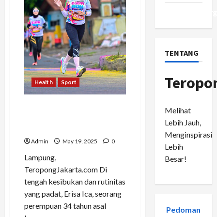
WordPress.or
TENTANG
Teropo
Health
Sport
Langkah Kecil di Pagi Hari:
Melihat
Erisa Ica Menemukan Jati
Lebih Jauh,
Diri Lewat Lari
Menginspirasi
Admin
May 19, 2025
0
Lebih
Lampung,
Besar!
TeropongJakarta.com Di
tengah kesibukan dan rutinitas
yang padat, Erisa Ica, seorang
perempuan 34 tahun asal
Pedoman