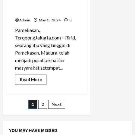
Menginspirasi dengan Gaya
Hidup Sehat
Admin
May 13, 2024
0
Pamekasan,
TeropongJakarta.com – Ririd,
seorang ibu yang tinggal di
Pamekasan, Madura, telah
menjadi pusat perhatian
masyarakat setempat...
Read
Read More
more
about
Ririd,
Ibu
Aktif
Posts
1
2
Next
di
Pamekasan,
Madura,
pagination
Menginspirasi
dengan
Gaya
YOU MAY HAVE MISSED
Hidup
Sehat