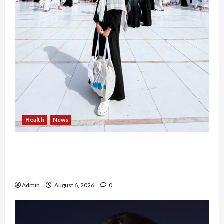
Health
News
Resign dari PNS Setelah 10 Tahun Mengabdi,
Risma Hasma Toni Buktikan Bisa Sukses
Berkarier di Arab Saudi
Admin
August 6, 2026
0