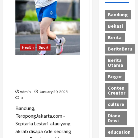
Bandung
Bekasi
Berita
Health
Sport
BeritaBaru
Berita
Septaria Lestari Berlari
Utama
Menuju Masa Depan Sehat:
Bogor
Terus Bersemangat dengan
Gaya Hidup Seimbang
Conten
Admin
January 20, 2025
Creator
0
culture
Bandung,
Diana
TeropongJakarta.com –
Dewi
Septaria Lestari, atau yang
akrab disapa Ade, seorang
education