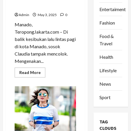
yang Menjaga Disiplin di
Tengah Kota
Entertaiment
Admin
May 3, 2025
0
Fashion
Manado,
TeropongJakarta.com – Di
Food &
balik kesibukan lalu lintas pagi
Travel
di kota Manado, sosok
Claudia tampak mencolok.
Health
Mengenakan...
Lifestyle
Read
Read More
more
about
News
Claudia,
Srikandi
TNI
AL
Sport
yang
Menjaga
Disiplin
di
Tengah
TAG
Kota
CLOUDS