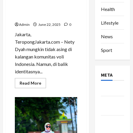
Di Balik Smash Kerasnya,
Health
Nety Dyah Menemukan
Kedamaian dalam Lari
Lifestyle
Admin
June 22, 2025
0
Jakarta,
News
TeropongJakarta.com – Nety
Dyah mungkin tidak asing di
Sport
kalangan komunitas voli
Indonesia. Namun, di balik
identitasnya...
META
Read
Read More
more
Log in
about
Di
Balik
Entries
Smash
Kerasnya,
feed
Nety
Dyah
Menemukan
Comments
Kedamaian
feed
dalam
Lari