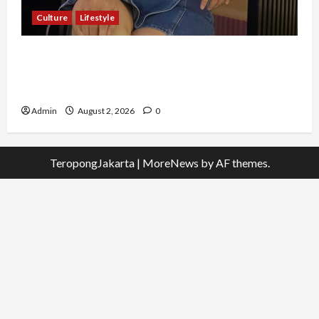
Culture
Lifestyle
Pernah Bawa Budaya Jawa Barat ke Luar
Negeri, Jihan Nabillah Kini Sukses Jadi Makeup
Artist Profesional
Admin
August 2, 2026
0
TeropongJakarta
|
MoreNews
by AF themes.