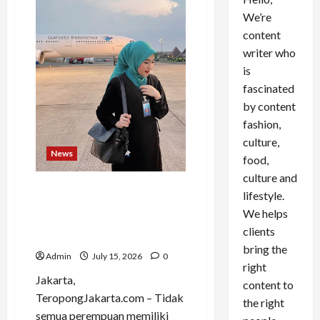
We’re
content
writer who
is
fascinated
by content
fashion,
culture,
News
food,
culture and
Bangkit dari Keterpurukan,
lifestyle.
Kisah Single Mom Sri Dewi
We helps
Darmawan Kembali Terbang
clients
sebagai Flight Attendant
bring the
Admin
July 15, 2026
0
right
Jakarta,
content to
TeropongJakarta.com – Tidak
the right
semua perempuan memiliki