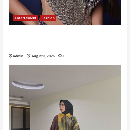
Entertaiment
Fashion
Sempat Gagal di Seleksi Akhir, Winda
Simanungkalit Bangkit dari Nol hingga
Wujudkan Mimpi Jadi Pramugari
Admin
August 3, 2026
0