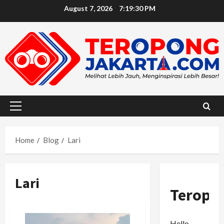
Skip
August 7, 2026
7:19:32 PM
to
content
Primary
Menu
Home
Blog
Lari
Lari
Teropo
Hello,