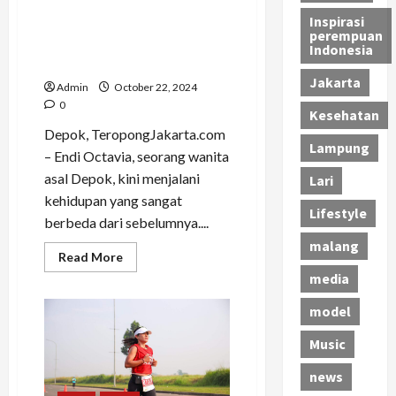
Berlari dan Berkebun, Endi
Inspirasi
Octavia Temukan
perempuan
Keseimbangan Hidup yang
Indonesia
Positif
Jakarta
Admin
October 22, 2024
0
Kesehatan
Depok, TeropongJakarta.com
Lampung
– Endi Octavia, seorang wanita
asal Depok, kini menjalani
Lari
kehidupan yang sangat
Lifestyle
berbeda dari sebelumnya....
malang
Read
Read More
more
media
about
Berlari
dan
model
Berkebun,
Endi
Octavia
Music
Temukan
Keseimbangan
news
Hidup
yang