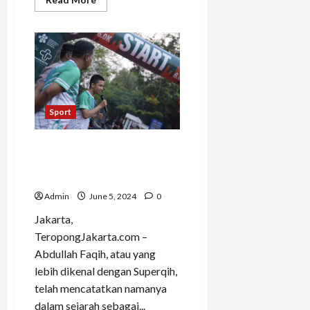
more
about
Lia
Hilsiani:
Kisah
Inspiratif
Pelari
Polwan
dari
Kota
Bandung
Sport
Abdullah Faqih: Remaja
Masjid Sukses Jadi Race
Director Termuda
Admin
June 5, 2024
0
Jakarta,
TeropongJakarta.com –
Abdullah Faqih, atau yang
lebih dikenal dengan Superqih,
telah mencatatkan namanya
dalam sejarah sebagai...