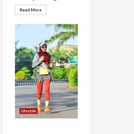
Read
Read More
more
about
Abdullah
Faqih:
Remaja
Masjid
Sukses
Jadi
Race
Director
Termuda
Lifestyle
Ririd, Ibu Aktif di
Pamekasan, Madura,