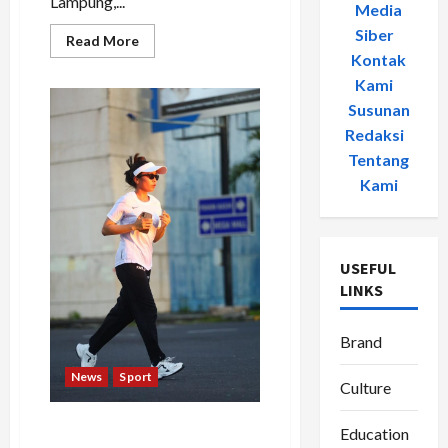
Lampung,...
Media
Siber
-
Read
Read More
more
Kontak
about
Langkah
Kami
-
Kecil
Susunan
di
Pagi
Redaksi
-
Hari:
Erisa
Tentang
Ica
Menemukan
Kami
Jati
Diri
Lewat
Lari
USEFUL
LINKS
Brand
News
Sport
Culture
Claudia, Srikandi TNI AL
Education