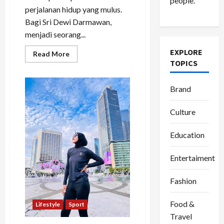
people.
perjalanan hidup yang mulus.
Bagi Sri Dewi Darmawan,
menjadi seorang...
EXPLORE
Read
Read More
more
TOPICS
about
Bangkit
dari
Brand
Keterpurukan,
Kisah
Single
Mom
Culture
Sri
Dewi
Darmawan
Education
Kembali
Terbang
sebagai
Entertaiment
Flight
Attendant
Fashion
Food &
Lifestyle
Sport
Travel