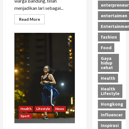
warga Bandung, telah
enterpreneur
menjadikan lari sebagai...
entertaimen
Read
Read More
more
Entertainme
about
Septaria
Lestari
fashion
Berlari
Menuju
Masa
Food
Depan
Sehat:
Gaya
Terus
hidup
Bersemangat
sehat
dengan
Gaya
Hidup
Health
Seimbang
Health
Lifestyle
Hongkong
Health
Lifestyle
News
Influencer
Sport
Inspirasi