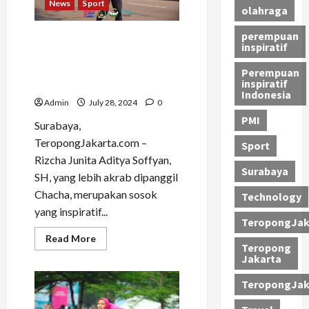
News
Sport
Positif
olahraga
perempuan
Dukungan Keluarga dan
inspiratif
Konsistensi: Kunci Sukses
Chacha, Polwan dan Pelari
Perempuan
inspiratif
Berprestasi dari Surabaya
Indonesia
Admin
July 28, 2024
0
PMI
Surabaya,
TeropongJakarta.com –
Sport
Rizcha Junita Aditya Soffyan,
Surabaya
SH, yang lebih akrab dipanggil
Chacha, merupakan sosok
Technology
yang inspiratif...
TeropongJak
Read
Read More
Teropong
more
about
Jakarta
Dukungan
Keluarga
TeropongJak
dan
Konsistensi:
Kunci