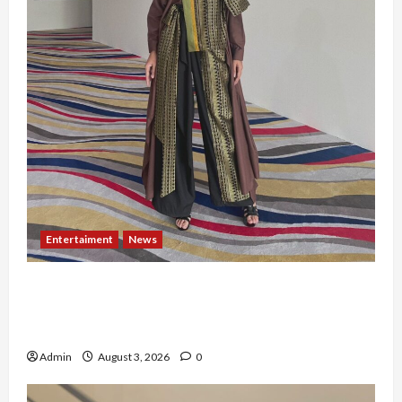
Entertaiment
News
Dari Dunia Modeling ke Barak Militer, Rizka
Varazita Rahim Buktikan Diri Lewat Latsarmil di
Rindam Jaya dan Halim
Admin
August 3, 2026
0