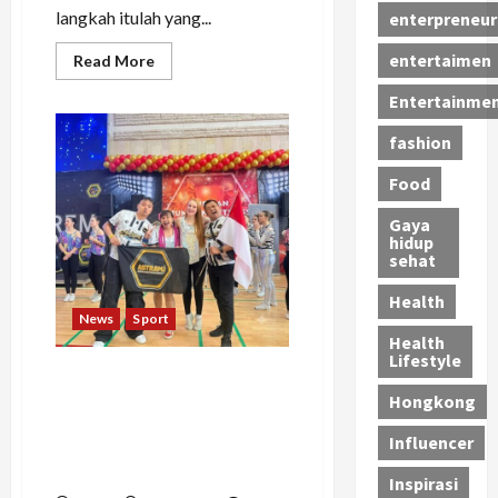
langkah itulah yang...
enterpreneur
entertaimen
Read
Read More
more
about
Entertainme
Tinggalkan
Karier
sebagai
fashion
Pramugari
dan
Food
Sekretaris,
DJ
Bunga
Gaya
Syantik
hidup
Kini
sehat
Tembus
Panggung
Mancanegara
Health
News
Sport
Health
Lifestyle
ASTRAMI Ukir Sejarah di
Rusia, Master Dhentykitty
Hongkong
Tampil sebagai Guest Star
Influencer
Performance Master Class
Internasional
Inspirasi