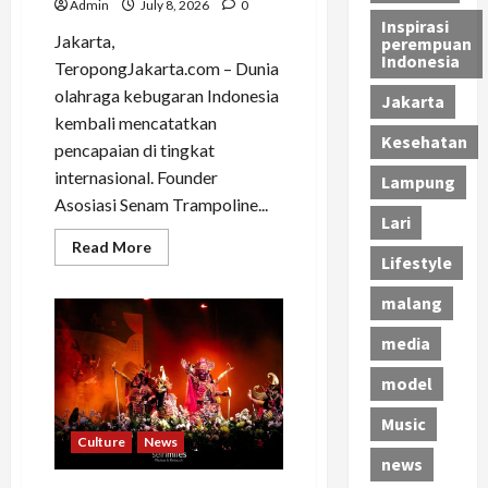
Admin
July 8, 2026
0
Inspirasi
Jakarta,
perempuan
Indonesia
TeropongJakarta.com – Dunia
olahraga kebugaran Indonesia
Jakarta
kembali mencatatkan
Kesehatan
pencapaian di tingkat
internasional. Founder
Lampung
Asosiasi Senam Trampoline...
Lari
Read
Read More
more
Lifestyle
about
ASTRAMI
malang
Ukir
Sejarah
di
media
Rusia,
Master
model
Dhentykitty
Tampil
sebagai
Music
Guest
Culture
News
Star
Performance
news
Master