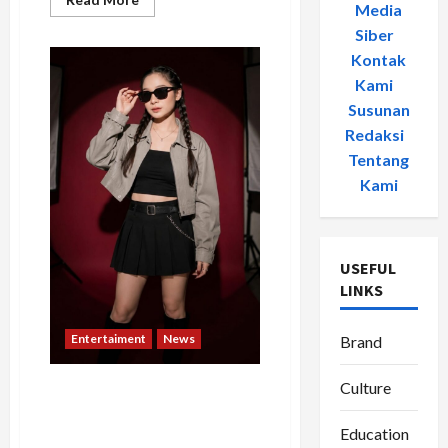
Media
more
about
Siber
-
Dari
Perawat
Kontak
Menjadi
Resident
Kami
-
DJ,
Susunan
DJ
April
Redaksi
-
Bangun
Karier
Tentang
dan
Bisnis
Kami
Kuliner
Berkat
Konsistensi
USEFUL
LINKS
Entertaiment
News
Brand
Culture
DJ Aylin Cha Konsisten
Bangun Personal Branding,
Siap Perluas Karier di
Education