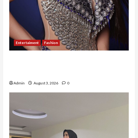
Entertaiment
Fashion
Sempat Gagal di Seleksi Akhir, Winda
Simanungkalit Bangkit dari Nol hingga
Wujudkan Mimpi Jadi Pramugari
Admin
August 3, 2026
0