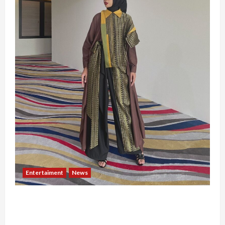
Entertaiment
News
Dari Dunia Modeling ke Barak Militer, Rizka
Varazita Rahim Buktikan Diri Lewat Latsarmil di
Rindam Jaya dan Halim