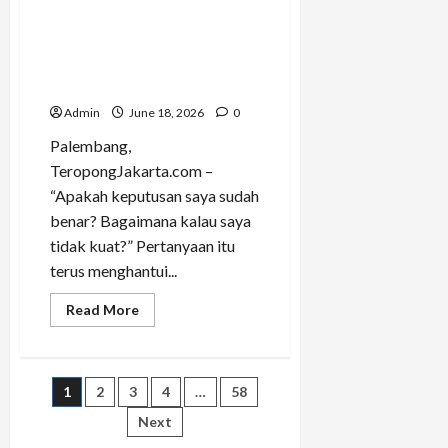
Shock,Tessa Bidan Asal
Palembang Ini Bertahan 5
Tahun Berkarier di Arab
Saudi
Admin
June 18, 2026
0
Palembang,
TeropongJakarta.com –
“Apakah keputusan saya sudah
benar? Bagaimana kalau saya
tidak kuat?” Pertanyaan itu
terus menghantui...
Read
Read More
more
about
Sempat
Takut
dan
Posts
1
2
3
4
…
58
Culture
Shock,Tessa
Bidan
Next
pagination
Asal