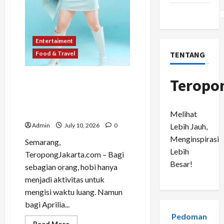
WordPress.or
Entertaiment
TENTANG
Food & Travel
Dari Perawat Menjadi
Teropo
Resident DJ, DJ April Bangun
Karier dan Bisnis Kuliner
Berkat Konsistensi
Melihat
Lebih Jauh,
Admin
July 10, 2026
0
Menginspirasi
Semarang,
Lebih
TeropongJakarta.com – Bagi
Besar!
sebagian orang, hobi hanya
menjadi aktivitas untuk
mengisi waktu luang. Namun
bagi Aprilia...
Pedoman
Read
Read More