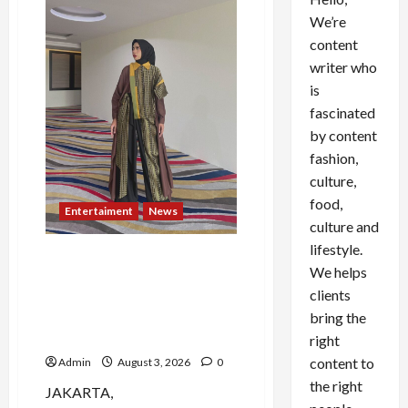
We’re
content
writer who
is
fascinated
by content
fashion,
culture,
food,
Entertaiment
News
culture and
lifestyle.
Dari Dunia Modeling ke
We helps
Barak Militer, Rizka Varazita
clients
Rahim Buktikan Diri Lewat
bring the
Latsarmil di Rindam Jaya
dan Halim
right
content to
Admin
August 3, 2026
0
the right
JAKARTA,