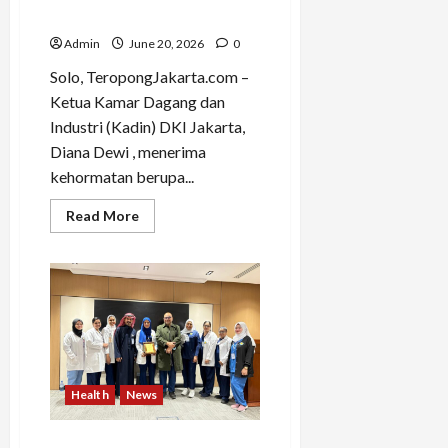
Malam 1 Suro
Admin
June 20, 2026
0
Solo, TeropongJakarta.com –
Ketua Kamar Dagang dan
Industri (Kadin) DKI Jakarta,
Diana Dewi , menerima
kehormatan berupa...
Read
Read More
more
about
Diana
Dewi
Terima
Gelar
Bangsawan
KMT
dari
Keraton
Surakarta
Jelang
Health
News
Malam
1
Suro
Sempat Takut dan Culture