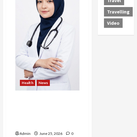
Travel
Betawi
Lewat
Inovasi
Travelling
Tari
Wayang
Kilaras
Video
Purwa
Health
News
dr. Yusnika Utami, CH., CHt.
dan Perjalanan Menuju
Hipnoterapi Holistik:
Menyembuhkan Fisik,
Mental, dan Spiritual
Admin
June 25, 2026
0