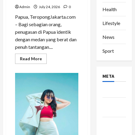
Admin
July 24, 2026
0
Health
Papua, TeropongJakarta.com
Lifestyle
– Bagi sebagian orang,
penugasan di Papua identik
News
dengan medan yang berat dan
penuh tantangan....
Sport
Read
Read More
more
about
Tak
Hanya
META
Menjaga
Negeri,
Pratu
Log in
Apip
Darmawan
Bangun
Entries
Mimpi
Anak-
feed
anak
Papua
Comments
feed