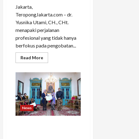
Jakarta,
TeropongJakarta.com – dr.
Yusnika Utami, CH., CHt.
menapaki perjalanan
profesional yang tidak hanya
berfokus pada pengobatan...
Read
Read More
more
about
dr.
Yusnika
Utami,
CH.,
CHt.
dan
Perjalanan
Menuju
Hipnoterapi
News
Holistik:
Menyembuhkan
Fisik,
Mental,
Diana Dewi Terima Gelar
dan
Bangsawan KMT dari
Spiritual
Keraton Surakarta Jelang