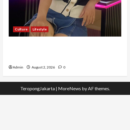
Culture
Lifestyle
Pernah Bawa Budaya Jawa Barat ke Luar
Negeri, Jihan Nabillah Kini Sukses Jadi Makeup
Artist Profesional
Admin
August 2, 2026
0
TeropongJakarta
|
MoreNews
by AF themes.