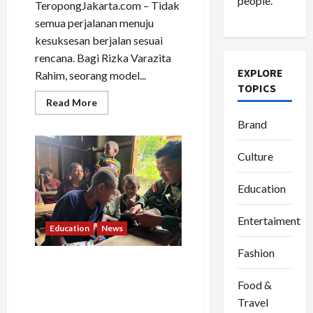
people.
TeropongJakarta.com – Tidak
semua perjalanan menuju
kesuksesan berjalan sesuai
rencana. Bagi Rizka Varazita
EXPLORE
Rahim, seorang model...
TOPICS
Read
Read More
more
about
Brand
Dari
Dunia
Modeling
Culture
ke
Barak
Militer,
Education
Rizka
Varazita
Rahim
Buktikan
Entertaiment
Education
News
Diri
Lewat
Latsarmil
Fashion
di
Tak Hanya Menjaga Negeri,
Rindam
Jaya
Pratu Apip Darmawan
Food &
dan
Bangun Mimpi Anak-anak
Halim
Travel
Papua