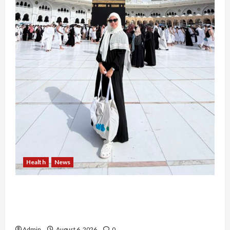
Health
News
Resign dari PNS Setelah 10 Tahun Mengabdi,
Risma Hasma Toni Buktikan Bisa Sukses
Berkarier di Arab Saudi
Admin
August 6, 2026
0