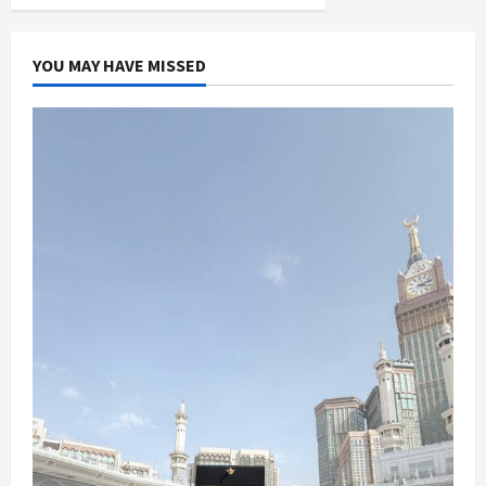
Palembang
Ini
Bertahan
5
Tahun
YOU MAY HAVE MISSED
Berkarier
di
Arab
Saudi