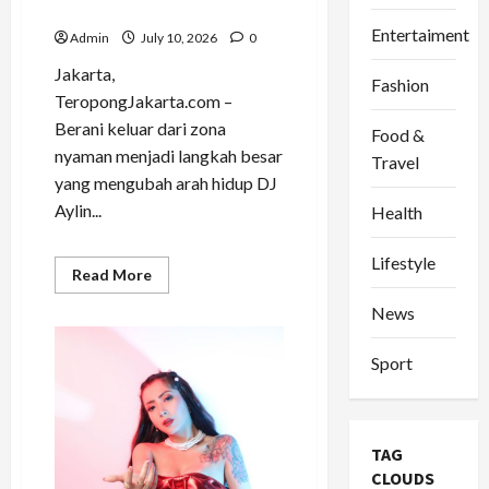
Industri Musik Tanah Air
Entertaiment
Admin
July 10, 2026
0
Jakarta,
Fashion
TeropongJakarta.com –
Berani keluar dari zona
Food &
nyaman menjadi langkah besar
Travel
yang mengubah arah hidup DJ
Aylin...
Health
Lifestyle
Read
Read More
more
about
News
DJ
Aylin
Cha
Sport
Konsisten
Bangun
Personal
Branding,
Siap
Perluas
TAG
Karier
di
CLOUDS
Industri