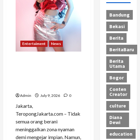
Musik
Tanah
Air
Bandung
Bekasi
Berita
Entertaiment
News
BeritaBaru
Tinggalkan Karier sebagai
Berita
Utama
Pramugari dan Sekretaris,
DJ Bunga Syantik Kini
Bogor
Tembus Panggung
Mancanegara
Conten
Creator
Admin
July 9, 2026
0
culture
Jakarta,
TeropongJakarta.com – Tidak
Diana
semua orang berani
Dewi
meninggalkan zona nyaman
education
demi mengejar impian. Namun,