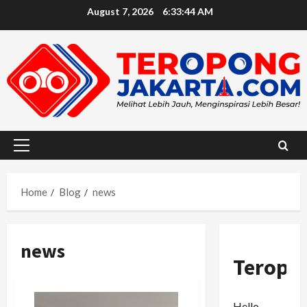
Skip
August 7, 2026
6:33:46 AM
to
content
Primary
Menu
Home
Blog
news
news
Teropo
Hello,