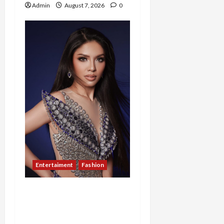
Admin
August 7, 2026
0
Entertaiment
Fashion
Sempat Gagal di Seleksi
Akhir, Winda
Simanungkalit Bangkit