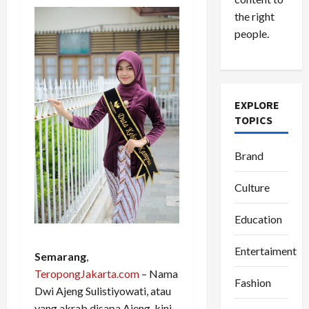
the right
people.
EXPLORE
TOPICS
Brand
Culture
Education
Entertaiment
Semarang
,
TeropongJakarta.com
– Nama
Fashion
Dwi Ajeng Sulistiyowati, atau
yang akrab disapa Ajeng, kini