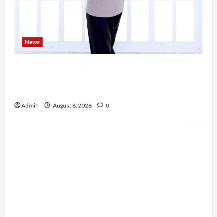
News
Bripda Ribkah Dwi Agussuciati, Atlet Bela Diri
NTB yang Bertransformasi Menjadi Polwan
Inspiratif
Admin
August 8, 2026
0