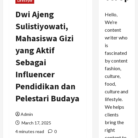
Lifestyle
Dwi Ajeng
Hello,
We’re
Sulistiyowati,
content
Mahasiswa Gizi
writer who
is
yang Aktif
fascinated
Sebagai
by content
fashion,
Influencer
culture,
food,
Pendidikan dan
culture and
Pelestari Budaya
lifestyle.
We helps
clients
Admin
bring the
March 17, 2025
right
4 minutes read
0
content to