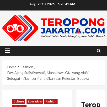
Skip
August 10, 2026
6:28:44 AM
to
content
Primary
Menu
Home
Fashion
Dwi Ajeng Sulistiyowati, Mahasiswa Gizi yang Aktif
Sebagai Influencer Pendidikan dan Pelestari Budaya
Culture
Education
Fashion
Teropo