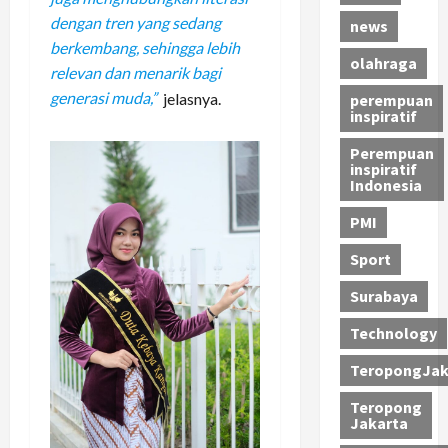
dengan tren yang sedang
news
berkembang, sehingga lebih
olahraga
relevan dan menarik bagi
generasi muda,”
jelasnya.
perempuan
inspiratif
Perempuan
inspiratif
Indonesia
PMI
Sport
Surabaya
Technology
TeropongJak
Teropong
Jakarta