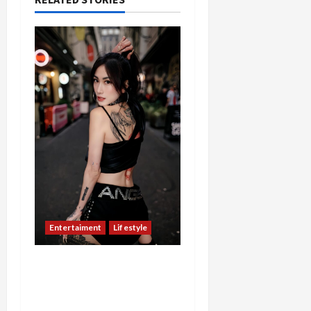
Entertaiment
Lifestyle
QueenzAngell, Model Asal
Jakarta yang Meniti
Karier hingga ke Australia