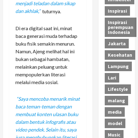
menjadi teladan dalam sikap
Inspirasi
dan akhlak,”
tuturnya.
Inspirasi
perempuan
Di era digital saat ini, minat
Indonesia
baca generasi muda terhadap
Jakarta
buku fisik semakin menurun.
Namun, Ajeng melihat hal ini
Kesehatan
bukan sebagai hambatan,
Lampung
melainkan peluang untuk
mempopulerkan literasi
Lari
melalui media sosial.
Lifestyle
“Saya mencoba menarik minat
malang
baca teman-teman dengan
media
membuat konten ulasan buku
dalam bentuk infografis atau
model
video pendek. Selain itu, saya
Music
juga menghubungkan literasi