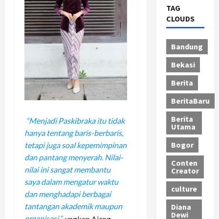
TAG
CLOUDS
Bandung
Bekasi
Berita
BeritaBaru
Berita
“Menjadi Paskibraka itu tidak
Utama
hanya tentang baris-berbaris,
Bogor
tetapi juga soal kepemimpinan
dan pantang menyerah. Nilai-
Conten
nilai ini sangat membantu
Creator
saya dalam mengatur waktu
culture
dan menghadapi berbagai
tantangan akademik maupun
Diana
Dewi
organisasi,”
ungkap Ajeng.