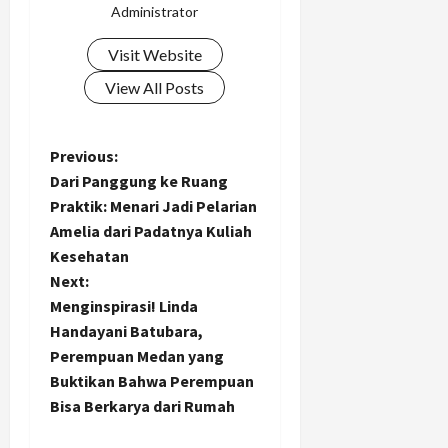
Administrator
Visit Website
View All Posts
P
Previous:
Dari Panggung ke Ruang
o
Praktik: Menari Jadi Pelarian
Amelia dari Padatnya Kuliah
s
Kesehatan
t
Next:
Menginspirasi! Linda
n
Handayani Batubara,
Perempuan Medan yang
a
Buktikan Bahwa Perempuan
Bisa Berkarya dari Rumah
v