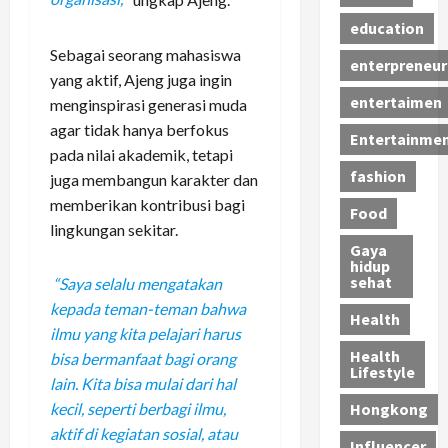
education
Sebagai seorang mahasiswa
enterpreneur
yang aktif, Ajeng juga ingin
entertaimen
menginspirasi generasi muda
agar tidak hanya berfokus
Entertainme
pada nilai akademik, tetapi
fashion
juga membangun karakter dan
memberikan kontribusi bagi
Food
lingkungan sekitar.
Gaya
hidup
sehat
“Saya selalu mengatakan
kepada teman-teman bahwa
Health
ilmu yang kita pelajari harus
Health
bisa bermanfaat bagi orang
Lifestyle
lain. Kita bisa mulai dari hal
Hongkong
kecil, seperti berbagi ilmu,
aktif di kegiatan sosial, atau
Influencer