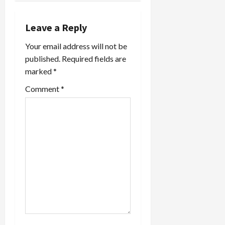
i
g
Leave a Reply
a
Your email address will not be
published.
Required fields are
t
marked
*
i
Comment
*
o
n