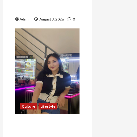
dari Nol hingga Wujudkan
Mimpi Jadi Pramugari
Admin
August 3, 2026
0
Culture
Lifestyle
Pernah Bawa Budaya
Jawa Barat ke Luar