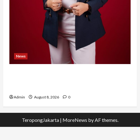
News
Banyak Founder Punya Ide Besar, Ika Afifah
Bangun ConnectX agar Mereka Menemukan
Orang yang Tepat
Admin
August 8, 2026
0
TeropongJakarta
|
MoreNews
by AF themes.