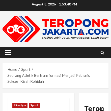
Skip
August 8, 2026
1:53:42 PM
to
content
Primary
Menu
Home
Sport
Seorang Atletik Bertransformasi Menjadi Pebisnis
Sukses: Kisah Rohidah
Lifestyle
Sport
Teropo