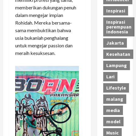
memberikan dukungan penuh
Inspirasi
dalam mengejar impian
Inspirasi
Rohidah. Mereka bersama-
perempuan
sama membuktikan bahwa
Indonesia
usia bukanlah penghalang
Jakarta
untuk mengejar passion dan
meraih kesuksesan.
Kesehatan
Lampung
Lari
Lifestyle
malang
media
model
Music