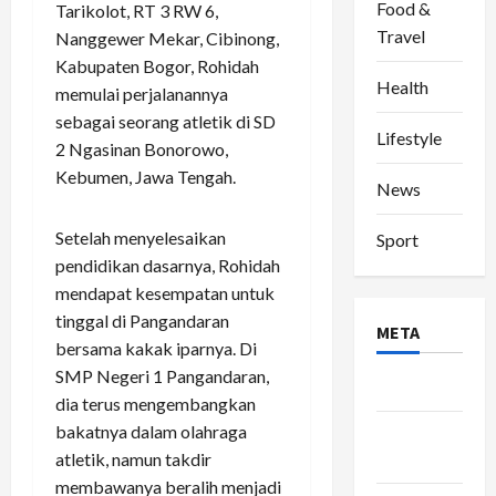
Food &
Tarikolot, RT 3 RW 6,
Travel
Nanggewer Mekar, Cibinong,
Kabupaten Bogor, Rohidah
Health
memulai perjalanannya
sebagai seorang atletik di SD
Lifestyle
2 Ngasinan Bonorowo,
Kebumen, Jawa Tengah.
News
Setelah menyelesaikan
Sport
pendidikan dasarnya, Rohidah
mendapat kesempatan untuk
tinggal di Pangandaran
META
bersama kakak iparnya. Di
SMP Negeri 1 Pangandaran,
Log in
dia terus mengembangkan
bakatnya dalam olahraga
Entries
atletik, namun takdir
feed
membawanya beralih menjadi