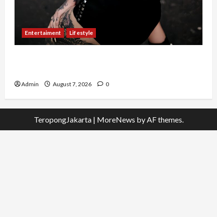
Entertaiment
Lifestyle
QueenzAngell, Model Asal Jakarta yang Meniti
Karier hingga ke Australia
Admin
August 7, 2026
0
TeropongJakarta
|
MoreNews
by AF themes.