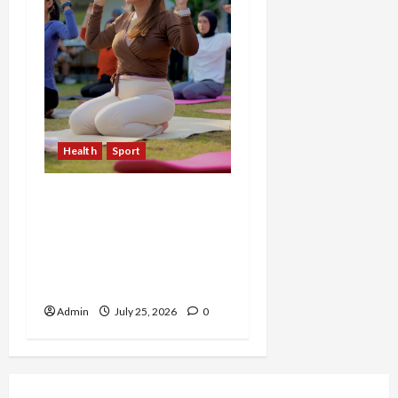
Health
Sport
Sekar Mudita Bangkit
dari Kehilangan Ibu,
Temukan Kedamaian
Lewat Yoga dan Konten
Lifestyle
Admin
July 25, 2026
0