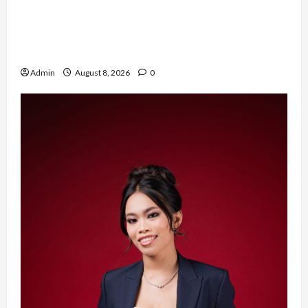
Tak Takut Bermimpi, Ariqoh Arista Nurfaizah
Buktikan Setiap Perempuan Punya Waktu untuk
Bersinar
Admin
August 8, 2026
0