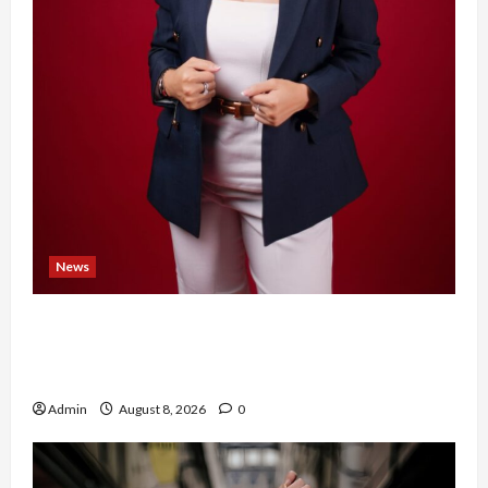
News
Banyak Founder Punya Ide Besar, Ika Afifah
Bangun ConnectX agar Mereka Menemukan
Orang yang Tepat
Admin
August 8, 2026
0