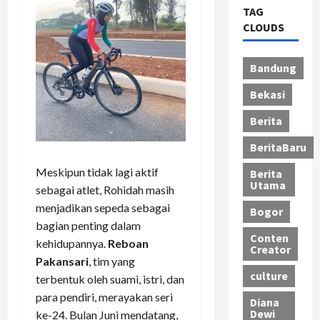
TAG
CLOUDS
Bandung
Bekasi
Berita
BeritaBaru
Meskipun tidak lagi aktif
Berita
Utama
sebagai atlet, Rohidah masih
menjadikan sepeda sebagai
Bogor
bagian penting dalam
Conten
kehidupannya.
Reboan
Creator
Pakansari
, tim yang
culture
terbentuk oleh suami, istri, dan
para pendiri, merayakan seri
Diana
Dewi
ke-24. Bulan Juni mendatang,