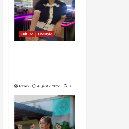
Culture
Lifestyle
Pernah Bawa Budaya
Jawa Barat ke Luar
Negeri, Jihan Nabillah
Kini Sukses Jadi Makeup
Artist Profesional
Admin
August 2, 2026
0