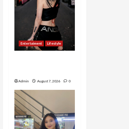
Entertaiment
Lifestyle
QueenzAngell, Model Asal
Jakarta yang Meniti
Karier hingga ke Australia
Admin
August 7, 2026
0