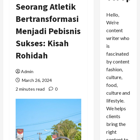
Seorang Atletik
Hello,
Bertransformasi
We’re
Menjadi Pebisnis
content
writer who
Sukses: Kisah
is
Rohidah
fascinated
by content
fashion,
Admin
culture,
March 26, 2024
food,
2 minutes read
0
culture and
lifestyle.
We helps
clients
bring the
right
content to