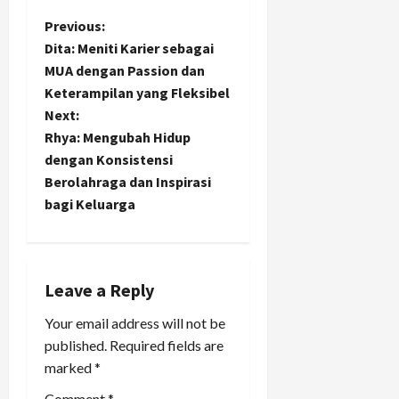
P
Previous:
Dita: Meniti Karier sebagai
o
MUA dengan Passion dan
Keterampilan yang Fleksibel
s
Next:
t
Rhya: Mengubah Hidup
dengan Konsistensi
n
Berolahraga dan Inspirasi
bagi Keluarga
a
v
i
Leave a Reply
Your email address will not be
g
published.
Required fields are
a
marked
*
Comment
*