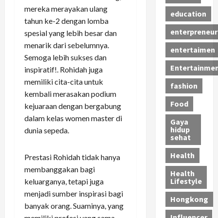
mereka merayakan ulang
education
tahun ke-2 dengan lomba
enterpreneur
spesial yang lebih besar dan
menarik dari sebelumnya.
entertaimen
Semoga lebih sukses dan
Entertainme
inspiratif!. Rohidah juga
memiliki cita-cita untuk
fashion
kembali merasakan podium
Food
kejuaraan dengan bergabung
dalam kelas women master di
Gaya
hidup
dunia sepeda.
sehat
Health
Prestasi Rohidah tidak hanya
membanggakan bagi
Health
Lifestyle
keluarganya, tetapi juga
menjadi sumber inspirasi bagi
Hongkong
banyak orang. Suaminya, yang
Influencer
memiliki profesi yang sama,