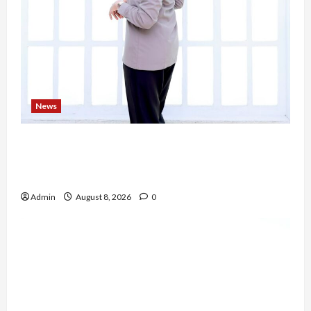
News
Bripda Ribkah Dwi Agussuciati, Atlet Bela Diri
NTB yang Bertransformasi Menjadi Polwan
Inspiratif
Admin
August 8, 2026
0