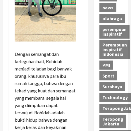
news
olahraga
perempuan
inspiratif
Perempuan
inspiratif
Dengan semangat dan
Indonesia
keteguhan hati, Rohidah
PMI
menjadi teladan bagi banyak
Sport
orang, khususnya para ibu
rumah tangga, bahwa dengan
Surabaya
tekad yang kuat dan semangat
Technology
yang membara, segala hal
yang diimpikan dapat
TeropongJak
terwujud. Rohidah adalah
Teropong
bukti hidup bahwa dengan
Jakarta
kerja keras dan keyakinan