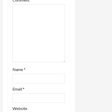
t
i
o
n
Name
*
Email
*
Website