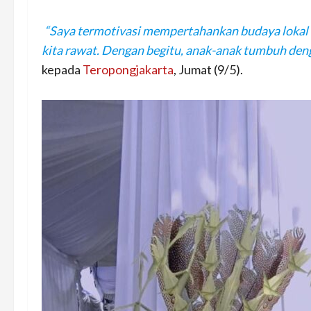
“Saya termotivasi mempertahankan budaya lokal k
kita rawat. Dengan begitu, anak-anak tumbuh deng
kepada
Teropongjakarta
, Jumat (9/5).