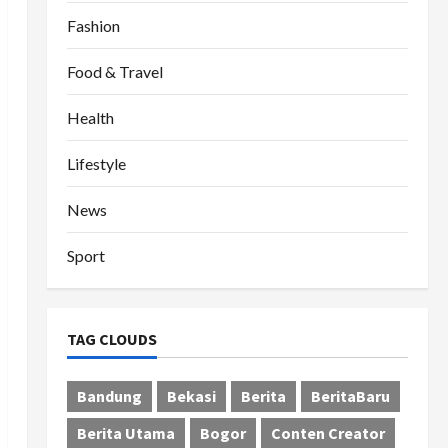
Fashion
Food & Travel
Health
Lifestyle
News
Sport
TAG CLOUDS
Bandung
Bekasi
Berita
BeritaBaru
Berita Utama
Bogor
Conten Creator