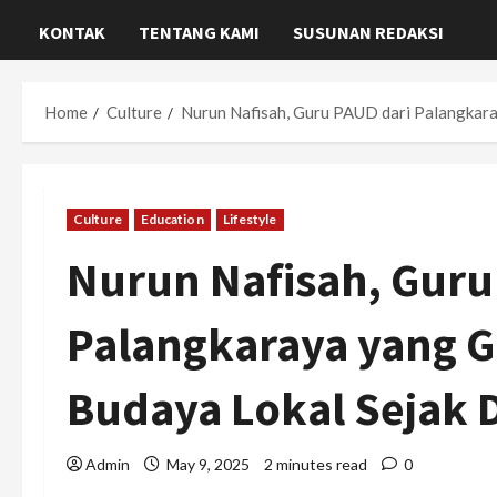
KONTAK
TENTANG KAMI
SUSUNAN REDAKSI
Home
Culture
Nurun Nafisah, Guru PAUD dari Palangkara
Culture
Education
Lifestyle
Nurun Nafisah, Guru
Palangkaraya yang G
Budaya Lokal Sejak D
Admin
May 9, 2025
2 minutes read
0