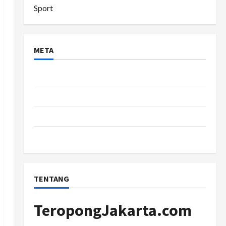
Sport
META
Log in
Entries feed
Comments feed
WordPress.org
TENTANG
TeropongJakarta.com