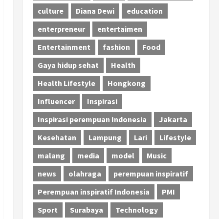
culture
Diana Dewi
education
enterpreneur
entertaimen
Entertainment
fashion
Food
Gaya hidup sehat
Health
Health Lifestyle
Hongkong
Influencer
Inspirasi
Inspirasi perempuan Indonesia
Jakarta
Kesehatan
Lampung
Lari
Lifestyle
malang
media
model
Music
news
olahraga
perempuan inspiratif
Perempuan inspiratif Indonesia
PMI
Sport
Surabaya
Technology