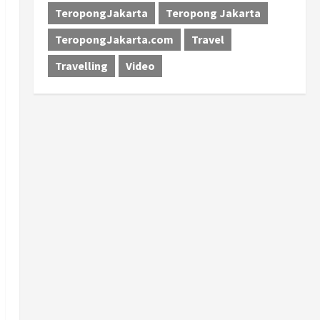
TeropongJakarta
Teropong Jakarta
TeropongJakarta.com
Travel
Travelling
Video