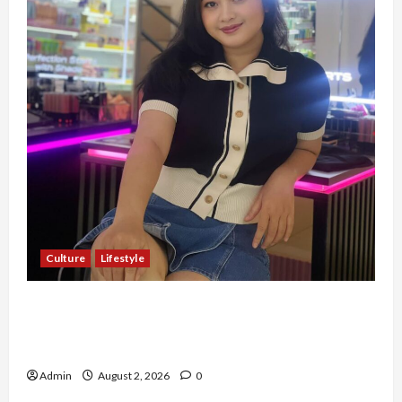
Culture
Lifestyle
Pernah Bawa Budaya Jawa Barat ke Luar
Negeri, Jihan Nabillah Kini Sukses Jadi Makeup
Artist Profesional
Admin
August 2, 2026
0