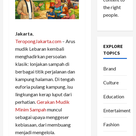
the right
people.
Jakarta
,
TeropongJakarta.com
– Arus
EXPLORE
mudik Lebaran kembali
TOPICS
menghadirkan persoalan
klasik: lonjakan sampah di
Brand
berbagai titik perjalanan dan
kampung halaman. Di tengah
Culture
euforia pulang kampung, isu
lingkungan kerap luput dari
Education
perhatian.
Gerakan Mudik
Minim Sampah
muncul
Entertaiment
sebagai upaya menggeser
Fashion
kebiasaan, dari membuang
menjadi mengelola.