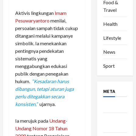
Food &
Travel
Aktivis lingkungan
Imam
Pesuwaryantoro
menilai,
Health
persoalan sampah tidak cukup
ditangani melalui kampanye
Lifestyle
simbolik. Ia menekankan
pentingnya pendekatan
News
sistematis yang
Sport
menggabungkan edukasi
publik dengan penegakan
hukum.
“Kesadaran harus
dibangun, tetapi aturan juga
META
perlu ditegakkan secara
konsisten,”
ujarnya.
Log in
Entries
Ia merujuk pada
Undang-
feed
Undang Nomor 18 Tahun
2008
tentang Pengelolaan