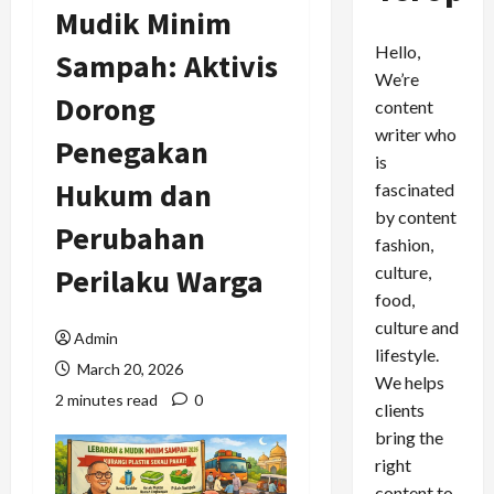
Mudik Minim
Hello,
Sampah: Aktivis
We’re
Dorong
content
writer who
Penegakan
is
Hukum dan
fascinated
by content
Perubahan
fashion,
culture,
Perilaku Warga
food,
culture and
Admin
lifestyle.
March 20, 2026
We helps
2 minutes read
0
clients
bring the
right
content to