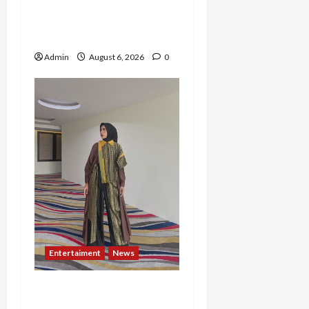
Risma Hasma Toni
Buktikan Bisa Sukses
Berkarier di Arab Saudi
Admin
August 6, 2026
0
Entertaiment
News
Dari Dunia Modeling ke
Barak Militer, Rizka