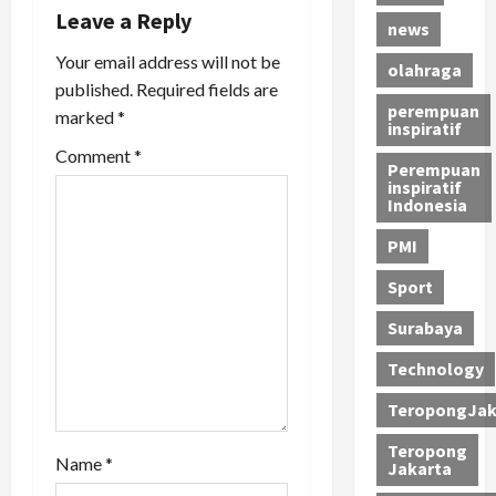
v
Leave a Reply
news
i
Your email address will not be
olahraga
published.
Required fields are
g
perempuan
marked
*
inspiratif
a
Comment
*
Perempuan
t
inspiratif
Indonesia
i
PMI
o
Sport
n
Surabaya
Technology
TeropongJak
Teropong
Name
*
Jakarta