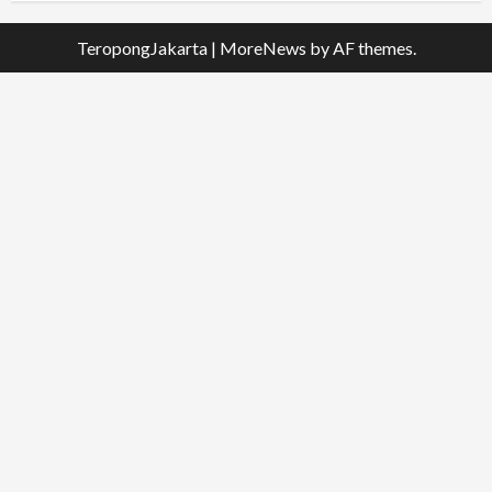
TeropongJakarta
|
MoreNews
by AF themes.