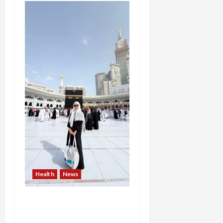
Health
News
Resign dari PNS Setelah
10 Tahun Mengabdi,