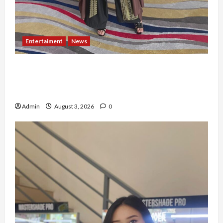
Entertaiment
News
Dari Dunia Modeling ke Barak Militer, Rizka
Varazita Rahim Buktikan Diri Lewat Latsarmil di
Rindam Jaya dan Halim
Admin
August 3, 2026
0