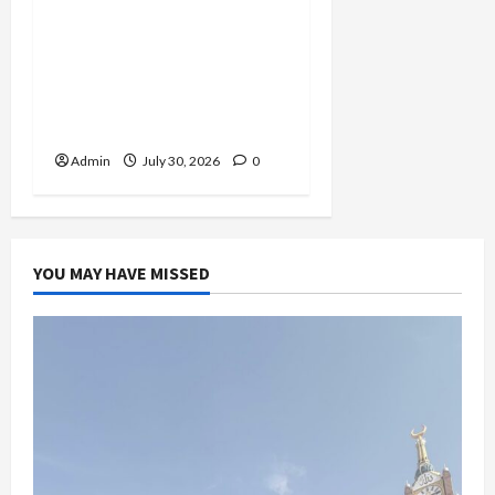
Serda (K) Afifah Amelia,
Dari Mengejar Cita-Cita
Abdi Negara hingga
Mengabdi dalam Satgas
Lebanon
Admin
July 30, 2026
0
YOU MAY HAVE MISSED