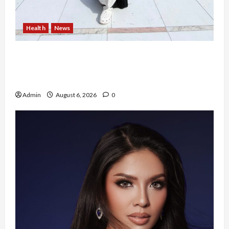
Health
News
Resign dari PNS Setelah 10 Tahun Mengabdi,
Risma Hasma Toni Buktikan Bisa Sukses
Berkarier di Arab Saudi
Admin
August 6, 2026
0