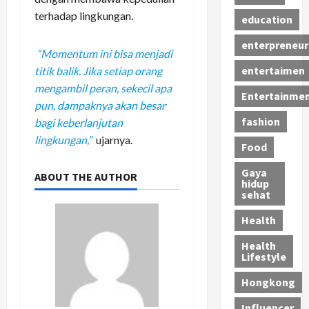
terhadap lingkungan.
education
enterpreneur
“Momentum ini bisa menjadi
entertaimen
titik balik. Jika setiap orang
mengambil peran, sekecil apa
Entertainme
pun, dampaknya akan besar
fashion
bagi keberlanjutan
lingkungan,”
ujarnya.
Food
Gaya
ABOUT THE AUTHOR
hidup
sehat
Health
Health
Lifestyle
Hongkong
Influencer