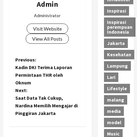
Admin
Inspirasi
Administrator
Inspirasi
perempuan
Visit Website
Indonesia
View All Posts
Jakarta
Kesehatan
P
Previous:
Lampung
Kadin DKI Terima Laporan
o
Permintaan THR oleh
Lari
Oknum
s
Lifestyle
Next:
t
Saat Data Tak Cukup,
malang
Nardina Memilih Mengajar di
n
media
Pinggiran Jakarta
model
a
Music