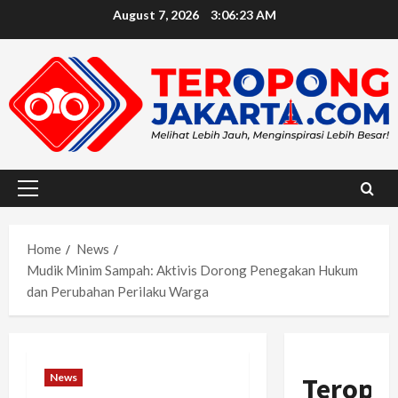
Skip
August 7, 2026
3:06:24 AM
to
content
Primary
Menu
Home
News
Mudik Minim Sampah: Aktivis Dorong Penegakan Hukum
dan Perubahan Perilaku Warga
News
Teropo