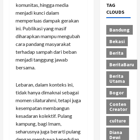
TAG
komunitas, hingga media
CLOUDS
menjadi kunci dalam
memperluas dampak gerakan
ini. Publikasi yang masif
Bandung
diharapkan mampu mengubah
Bekasi
cara pandang masyarakat
terhadap sampah dari beban
Berita
menjadi tanggung jawab
BeritaBaru
bersama.
Berita
Utama
Lebaran, dalam konteks ini,
Bogor
tidak hanya dimaknai sebagai
momen silaturahmi, tetapi juga
Conten
kesempatan membangun
Creator
kesadaran kolektif. Pulang
culture
kampung, bagi Imam,
seharusnya juga berarti pulang
Diana
Dewi
dengan membawa kepedulian