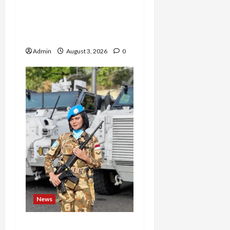
Varazita Rahim Buktikan
Diri Lewat Latsarmil di
Rindam Jaya dan Halim
Admin
August 3, 2026
0
News
Perjuangan 4 Tahun