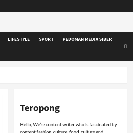
LIFESTYLE
SPORT
PEDOMAN MEDIA SIBER
Teropong
Hello, We’re content writer who is fascinated by
content fashion, culture, food, culture and