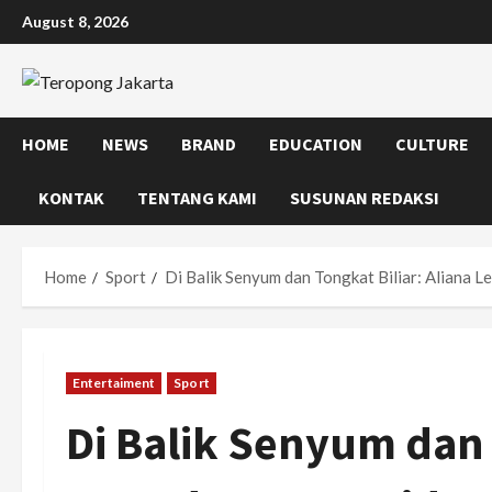
Skip
August 8, 2026
to
content
HOME
NEWS
BRAND
EDUCATION
CULTURE
KONTAK
TENTANG KAMI
SUSUNAN REDAKSI
Home
Sport
Di Balik Senyum dan Tongkat Biliar: Aliana 
Entertaiment
Sport
Di Balik Senyum dan 