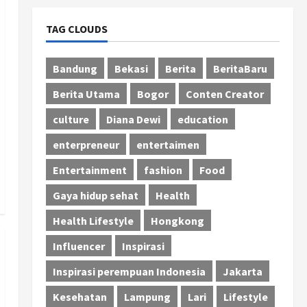
TAG CLOUDS
Bandung
Bekasi
Berita
BeritaBaru
Berita Utama
Bogor
Conten Creator
culture
Diana Dewi
education
enterpreneur
entertaimen
Entertainment
fashion
Food
Gaya hidup sehat
Health
Health Lifestyle
Hongkong
Influencer
Inspirasi
Inspirasi perempuan Indonesia
Jakarta
Kesehatan
Lampung
Lari
Lifestyle