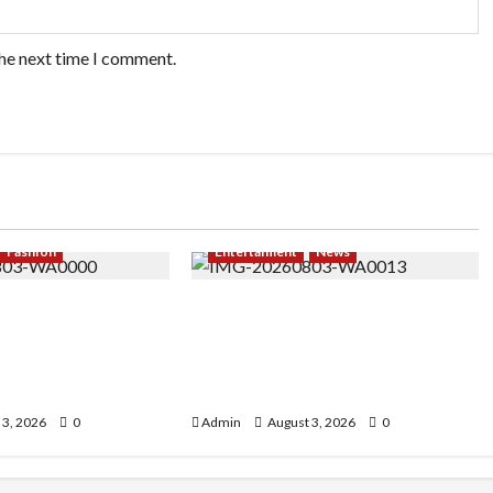
the next time I comment.
Fashion
Entertaiment
News
di Seleksi Akhir,
Dari Dunia Modeling ke Barak
ungkalit Bangkit
Militer, Rizka Varazita Rahim
gga Wujudkan Mimpi
Buktikan Diri Lewat Latsarmil
ri
di Rindam Jaya dan Halim
 3, 2026
0
Admin
August 3, 2026
0