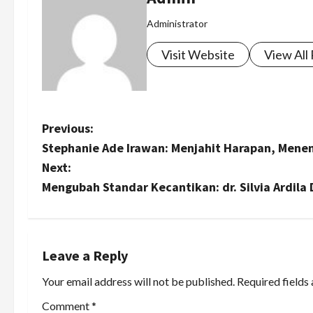
Administrator
Visit Website
View All
P
Previous:
Stephanie Ade Irawan: Menjahit Harapan, Mene
o
Next:
s
Mengubah Standar Kecantikan: dr. Silvia Ardila
t
n
Leave a Reply
a
Your email address will not be published.
Required fields
v
Comment
*