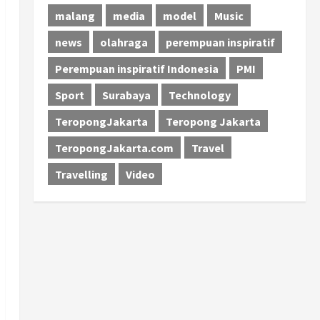
malang
media
model
Music
news
olahraga
perempuan inspiratif
Perempuan inspiratif Indonesia
PMI
Sport
Surabaya
Technology
TeropongJakarta
Teropong Jakarta
TeropongJakarta.com
Travel
Travelling
Video