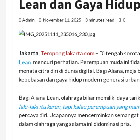
Lean dan Gaya Hidup 
Admin
November 11, 2025
3 minutes read
0
Jakarta
,
TeropongJakarta.com
– Di tengah sorota
Lean
mencuri perhatian. Perempuan muda ini tidak 
menata citra diri di dunia digital. Bagi Aliana, me
kebebasan dan gaya hidup modern generasi urban
Bagi Aliana Lean, olahraga biliar memiliki daya tari
laki-laki itu keren, tapi kalau perempuan yang main 
percaya diri. Ucapannya mencerminkan semangat
dalam olahraga yang selama ini didominasi pria.