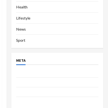
Health
Lifestyle
News
Sport
META
Log in
Entries feed
Comments feed
WordPress.org