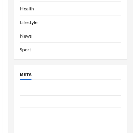
Health
Lifestyle
News
Sport
META
Log in
Entries feed
Comments feed
WordPress.org