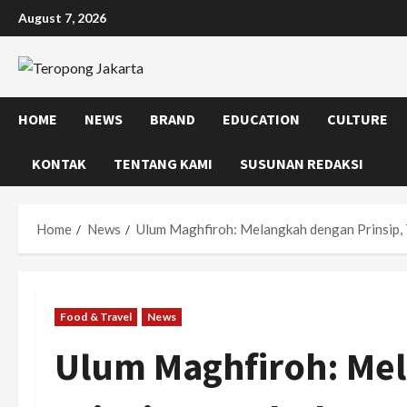
Skip
August 7, 2026
to
content
HOME
NEWS
BRAND
EDUCATION
CULTURE
KONTAK
TENTANG KAMI
SUSUNAN REDAKSI
Home
News
Ulum Maghfiroh: Melangkah dengan Prinsip,
Food & Travel
News
Ulum Maghfiroh: Me