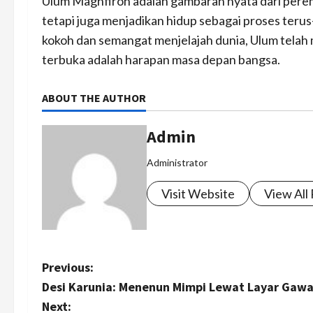
Ulum Maghfiroh adalah gambaran nyata dari pere
tetapi juga menjadikan hidup sebagai proses ter
kokoh dan semangat menjelajah dunia, Ulum tela
terbuka adalah harapan masa depan bangsa.
ABOUT THE AUTHOR
Admin
Administrator
Visit Website
View All
P
Previous:
Desi Karunia: Menenun Mimpi Lewat Layar Gawai
o
Next: