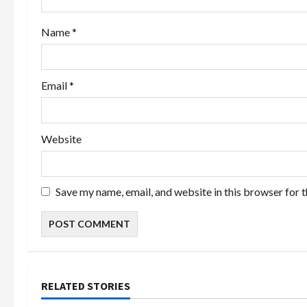
n
Name
*
Email
*
Website
Save my name, email, and website in this browser for 
RELATED STORIES