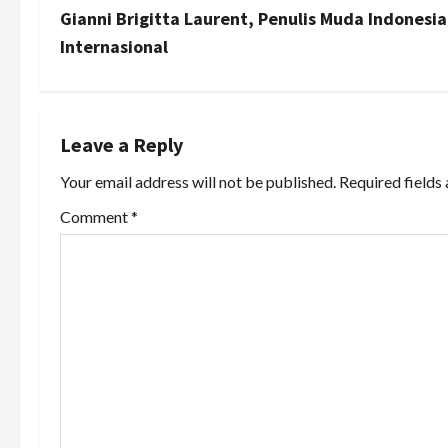
s
Gianni Brigitta Laurent, Penulis Muda Indonesia
Internasional
t
n
a
Leave a Reply
Your email address will not be published.
Required fields
v
Comment
*
i
g
a
t
i
o