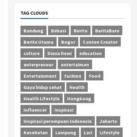
TAG CLOUDS
Bandung
Bekasi
Berita
BeritaBaru
Berita Utama
Bogor
Conten Creator
culture
Diana Dewi
education
enterpreneur
entertaimen
Entertainment
fashion
Food
Gaya hidup sehat
Health
Health Lifestyle
Hongkong
Influencer
Inspirasi
Inspirasi perempuan Indonesia
Jakarta
Kesehatan
Lampung
Lari
Lifestyle