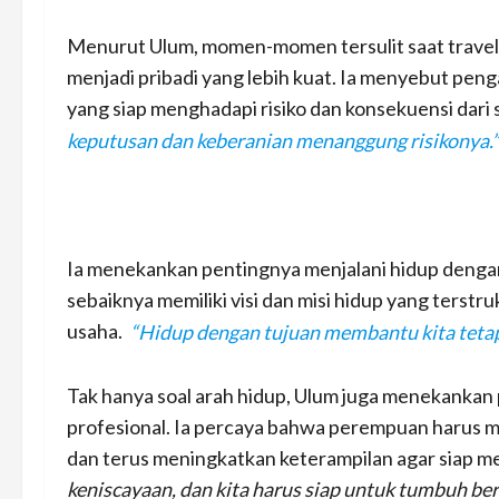
Menurut Ulum, momen-momen tersulit saat travelin
menjadi pribadi yang lebih kuat. Ia menyebut pen
yang siap menghadapi risiko dan konsekuensi dari s
keputusan dan keberanian menanggung risikonya.”
Ia menekankan pentingnya menjalani hidup dengan 
sebaiknya memiliki visi dan misi hidup yang terstr
usaha.
“Hidup dengan tujuan membantu kita teta
Tak hanya soal arah hidup, Ulum juga menekanka
profesional. Ia percaya bahwa perempuan harus mem
dan terus meningkatkan keterampilan agar siap me
keniscayaan, dan kita harus siap untuk tumbuh be