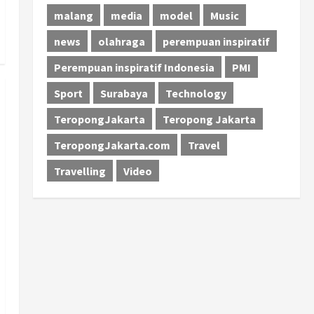
malang
media
model
Music
news
olahraga
perempuan inspiratif
Perempuan inspiratif Indonesia
PMI
Sport
Surabaya
Technology
TeropongJakarta
Teropong Jakarta
TeropongJakarta.com
Travel
Travelling
Video