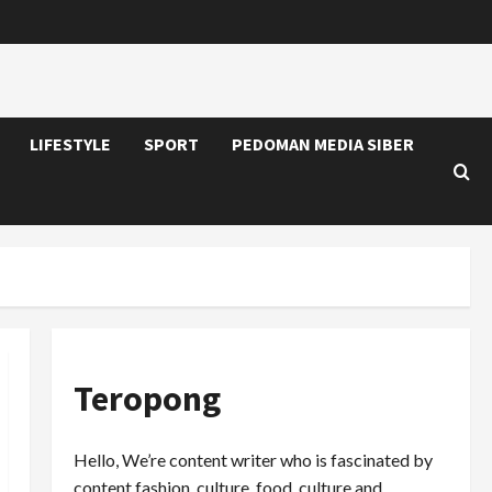
LIFESTYLE
SPORT
PEDOMAN MEDIA SIBER
Teropong
Hello, We’re content writer who is fascinated by
content fashion, culture, food, culture and