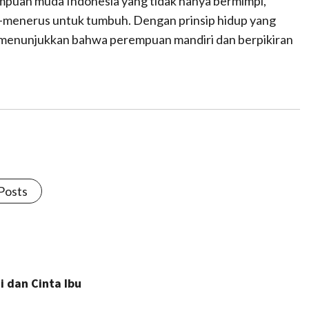
mpuan muda Indonesia yang tidak hanya bermimpi,
us-menerus untuk tumbuh. Dengan prinsip hidup yang
h menunjukkan bahwa perempuan mandiri dan berpikiran
 Posts
 dan Cinta Ibu