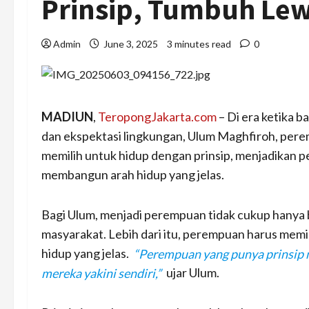
Prinsip, Tumbuh Lew
Admin
June 3, 2025
3 minutes read
0
MADIUN
,
TeropongJakarta.com
– Di era ketika 
dan ekspektasi lingkungan, Ulum Maghfiroh, pere
memilih untuk hidup dengan prinsip, menjadikan p
membangun arah hidup yang jelas.
Bagi Ulum, menjadi perempuan tidak cukup hanya 
masyarakat. Lebih dari itu, perempuan harus memili
hidup yang jelas.
“Perempuan yang punya prinsip 
mereka yakini sendiri,”
ujar Ulum.