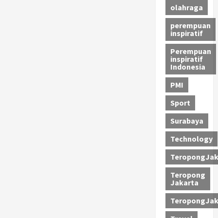
olahraga
perempuan
inspiratif
Perempuan
inspiratif
Indonesia
PMI
Sport
Surabaya
Technology
TeropongJak
Teropong
Jakarta
TeropongJak