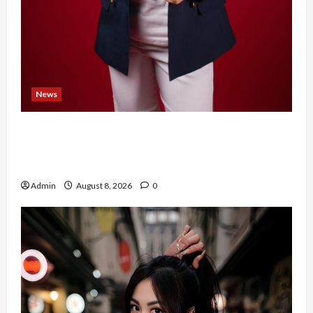
News
Banyak Founder Punya Ide Besar, Ika Afifah
Bangun ConnectX agar Mereka Menemukan
Orang yang Tepat
Admin
August 8, 2026
0