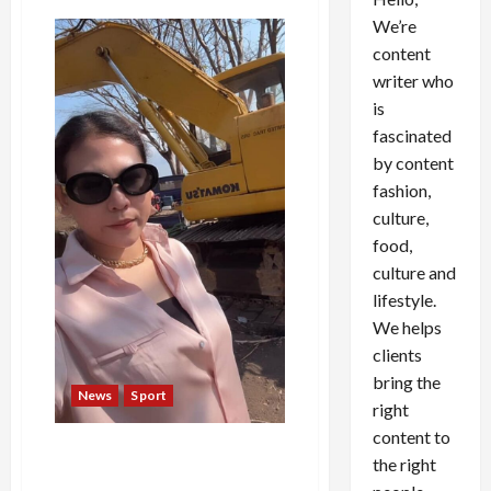
We’re
content
writer who
is
fascinated
by content
fashion,
culture,
food,
culture and
lifestyle.
We helps
clients
bring the
News
Sport
right
content to
Tinggalkan Zona Nyaman,
the right
Ananda Magvirah