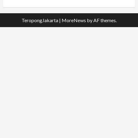
TeropongJakarta
|
MoreNews
by AF themes.