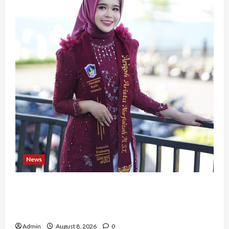
News
Tak Takut Bermimpi, Ariqoh Arista Nurfaizah
Buktikan Setiap Perempuan Punya Waktu untuk
Bersinar
Admin
August 8, 2026
0