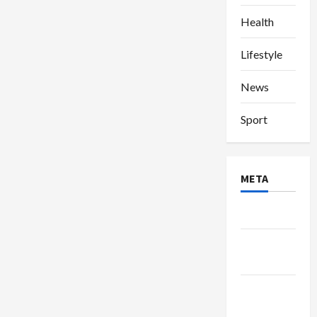
Health
Lifestyle
News
Sport
META
Log in
Entries
feed
Comments
feed