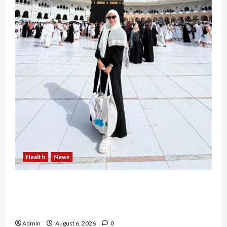
Health
News
Resign dari PNS Setelah 10 Tahun Mengabdi,
Risma Hasma Toni Buktikan Bisa Sukses
Berkarier di Arab Saudi
Admin
August 6, 2026
0