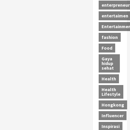
enterpreneur
entertaimen
Entertainme
fashion
Food
Gaya
hidup
sehat
Health
Health
Lifestyle
Hongkong
Influencer
Inspirasi