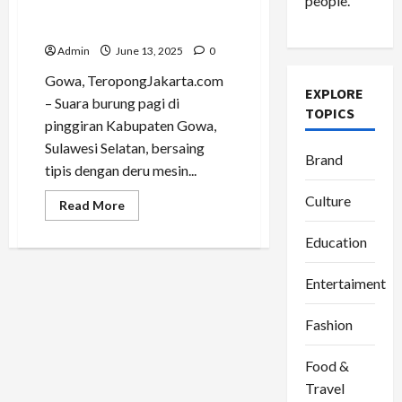
people.
Menaklukkan Bisnis Alat
Berat
Admin
June 13, 2025
0
Gowa, TeropongJakarta.com
EXPLORE
– Suara burung pagi di
TOPICS
pinggiran Kabupaten Gowa,
Sulawesi Selatan, bersaing
Brand
tipis dengan deru mesin...
Culture
Read
Read More
more
about
Education
Tinggalkan
Zona
Nyaman,
Ananda
Entertaiment
Magvirah
Menaklukkan
Bisnis
Fashion
Alat
Berat
Food &
Travel