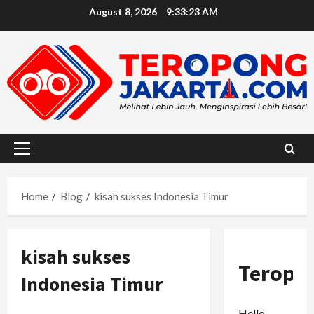
Skip
August 8, 2026
9:33:24 AM
to
content
Primary
Menu
Home
Blog
kisah sukses Indonesia Timur
kisah sukses
Teropo
Indonesia Timur
Hello,