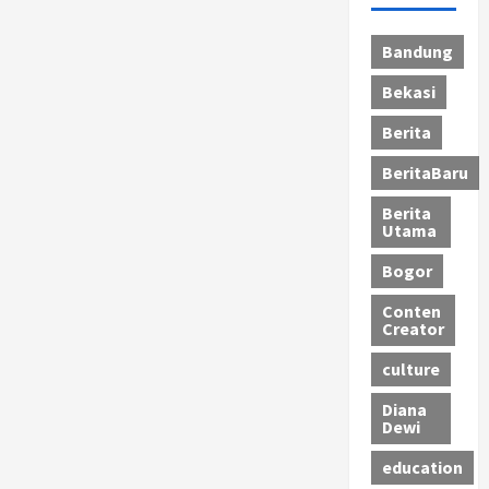
Bandung
Bekasi
Berita
BeritaBaru
Berita
Utama
Bogor
Conten
Creator
culture
Diana
Dewi
education