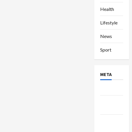
Health
Lifestyle
News
Sport
META
Log in
Entries
feed
Comments
feed