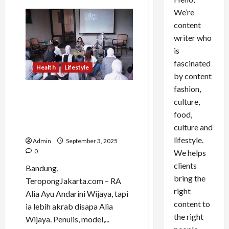
We’re
content
writer who
is
fascinated
Health
Lifestyle
by content
fashion,
Tak Banyak yang Tahu,
culture,
Konsep Healing Ala Alia
food,
Wijaya Justru Dimulai dari
Luka
culture and
lifestyle.
Admin
September 3, 2025
0
We helps
clients
Bandung,
bring the
TeropongJakarta.com – RA
right
Alia Ayu Andarini Wijaya, tapi
content to
ia lebih akrab disapa Alia
the right
Wijaya. Penulis, model,...