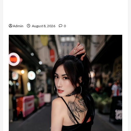
Banyak Founder Punya Ide Besar, Ika Afifah
Bangun ConnectX agar Mereka Menemukan
Orang yang Tepat
Admin
August 8, 2026
0