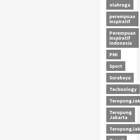
olahraga
perempuan
inspiratif
Perempuan
inspiratif
Indonesia
PMI
Sport
Surabaya
Technology
TeropongJak
Teropong
Jakarta
TeropongJak