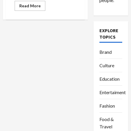
people.
Read
Read More
more
about
Tak
Banyak
yang
Tahu,
EXPLORE
Konsep
TOPICS
Healing
Ala
Alia
Wijaya
Brand
Justru
Dimulai
dari
Culture
Luka
Education
Entertaiment
Fashion
Food &
Travel