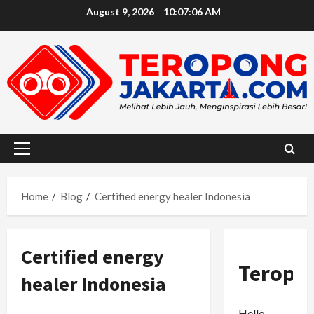
Skip
August 9, 2026
10:07:07 AM
to
content
Primary
Menu
Home
Blog
Certified energy healer Indonesia
Certified energy
Teropo
healer Indonesia
Hello,