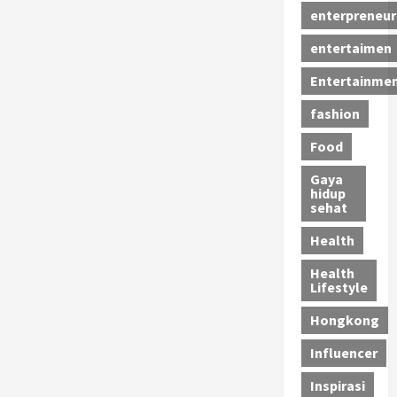
enterpreneur
entertaimen
Entertainme
fashion
Food
Gaya
hidup
sehat
Health
Health
Lifestyle
Hongkong
Influencer
Inspirasi