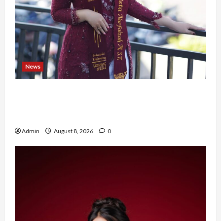
News
Tak Takut Bermimpi, Ariqoh Arista Nurfaizah
Buktikan Setiap Perempuan Punya Waktu untuk
Bersinar
Admin
August 8, 2026
0