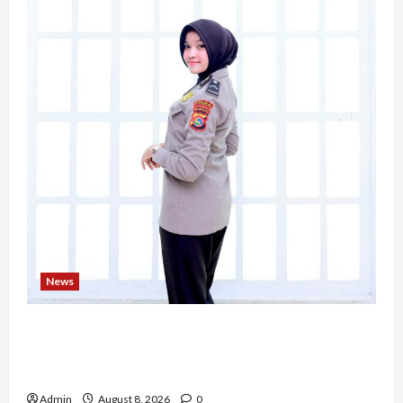
News
Bripda Ribkah Dwi Agussuciati, Atlet Bela Diri
NTB yang Bertransformasi Menjadi Polwan
Inspiratif
Admin
August 8, 2026
0