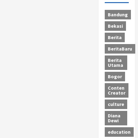
Bandung
Bekasi
Berita
BeritaBaru
Berita
Utama
Bogor
Conten
Creator
culture
Diana
Dewi
education