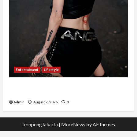
Entertaiment
Lifestyle
QueenzAngell, Model Asal Jakarta yang Meniti
Karier hingga ke Australia
Admin
August 7, 2026
0
TeropongJakarta
|
MoreNews
by AF themes.