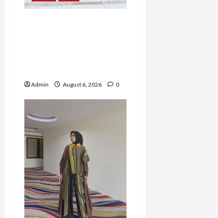
Resign dari PNS Setelah
10 Tahun Mengabdi,
Risma Hasma Toni
Buktikan Bisa Sukses
Berkarier di Arab Saudi
Admin
August 6, 2026
0