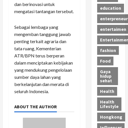
dan berinovasi untuk
education
mengatasi tantangan tersebut.
enterpreneur
Sebagai lembaga yang
entertaimen
mengemban tanggung jawab
Entertainme
penting terkait agraria dan
tata ruang, Kementerian
fashion
ATR/BPN terus berperan
Food
dalam menciptakan kebijakan
yang mendukung pengelolaan
Gaya
hidup
sumber daya lahan yang
sehat
berkelanjutan dan merata di
Health
seluruh Indonesia.
Health
Lifestyle
ABOUT THE AUTHOR
Hongkong
Influencer