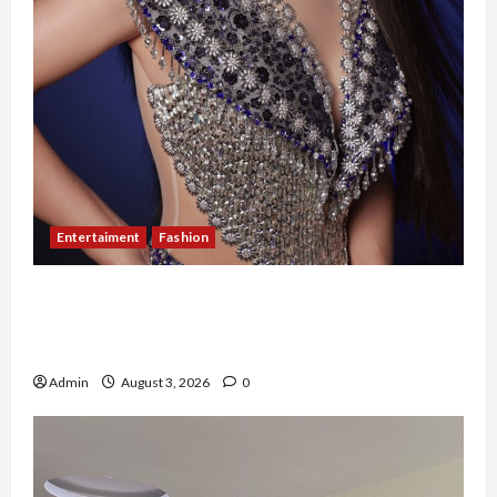
Entertaiment
Fashion
Sempat Gagal di Seleksi Akhir, Winda
Simanungkalit Bangkit dari Nol hingga
Wujudkan Mimpi Jadi Pramugari
Admin
August 3, 2026
0