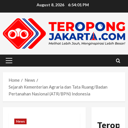
Skip
August 8, 2026
6:54:03 PM
to
content
Primary
Menu
Home
News
Sejarah Kementerian Agraria dan Tata Ruang/Badan
Pertanahan Nasional (ATR/BPN) Indonesia
News
Teropo