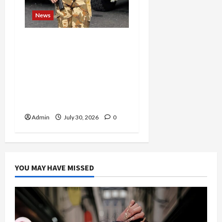
News
Perjuangan 4 Tahun
Serda (K) Afifah Amelia,
Dari Mengejar Cita-Cita
Abdi Negara hingga
Mengabdi dalam Satgas
Lebanon
Admin
July 30, 2026
0
YOU MAY HAVE MISSED