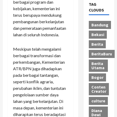
berbagai program dan
TAG
kebijakan, kementerian ini
CLOUDS
terus berupaya mendukung
pembangunan berkelanjutan
Bandung
dan pemerataan pemanfaatan
Bekasi
lahan di seluruh Indonesia.
Berita
Meskipun telah mengalami
BeritaBaru
berbagai transformasi dan
perkembangan, Kementerian
Berita
Utama
ATR/BPN juga dihadapkan
pada berbagai tantangan,
Bogor
seperti konflik agraria,
Conten
perubahan iklim, dan tuntutan
Creator
pengelolaan sumber daya
culture
lahan yang berkelanjutan. Di
masa depan, kementerian ini
Diana
diharapkan terus beradaptasi
Dewi