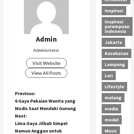
Inspirasi
Inspirasi
perempuan
Indonesia
Admin
Jakarta
Administrator
Kesehatan
Visit Website
Lampung
View All Posts
Lari
Lifestyle
P
Previous:
malang
6 Gaya Pakaian Wanita yang
o
Modis Saat Mendaki Gunung
media
Next:
s
model
Lima Gaya Jilbab Simpel
t
Namun Anggun untuk
Music