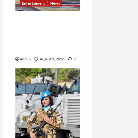
Entertaiment
News
Dari Dunia Modeling ke
Barak Militer, Rizka
Varazita Rahim Buktikan
Diri Lewat Latsarmil di
Rindam Jaya dan Halim
Admin
August 3, 2026
0