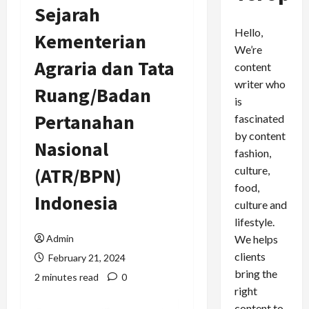
Sejarah
Hello,
Kementerian
We’re
Agraria dan Tata
content
writer who
Ruang/Badan
is
Pertanahan
fascinated
by content
Nasional
fashion,
culture,
(ATR/BPN)
food,
Indonesia
culture and
lifestyle.
We helps
Admin
clients
February 21, 2024
bring the
2 minutes read
0
right
content to