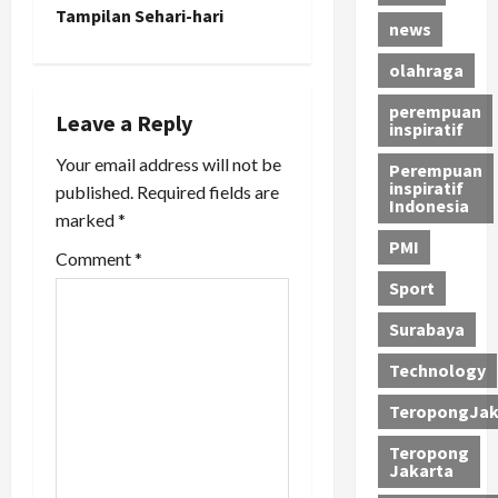
Tampilan Sehari-hari
news
n
olahraga
a
perempuan
Leave a Reply
v
inspiratif
Your email address will not be
Perempuan
i
inspiratif
published.
Required fields are
Indonesia
marked
*
g
PMI
Comment
*
a
Sport
t
Surabaya
i
Technology
o
TeropongJak
Teropong
n
Jakarta