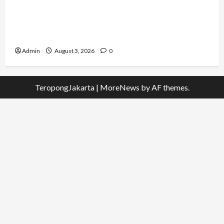
Dari Dunia Modeling ke Barak Militer, Rizka
Varazita Rahim Buktikan Diri Lewat Latsarmil di
Rindam Jaya dan Halim
Admin
August 3, 2026
0
TeropongJakarta
|
MoreNews
by AF themes.