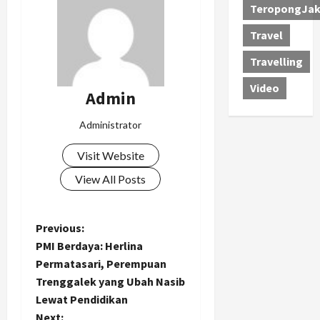
TeropongJak
Travel
Travelling
Video
Admin
Administrator
Visit Website
View All Posts
P
Previous:
PMI Berdaya: Herlina
o
Permatasari, Perempuan
Trenggalek yang Ubah Nasib
s
Lewat Pendidikan
Next: