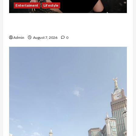
Entertaiment
Lifestyle
QueenzAngell, Model Asal Jakarta yang Meniti
Karier hingga ke Australia
Admin
August 7, 2026
0