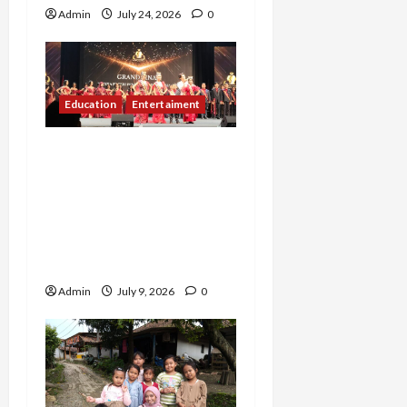
Admin
July 24, 2026
0
Education
Entertaiment
Kirana Sakhi Almahyra,
Generasi Muda 11 Tahun
Asal Bekasi Harumkan
Jawa Barat Lewat Gelar
Miss Education Kids
Indonesia 2026
Admin
July 9, 2026
0