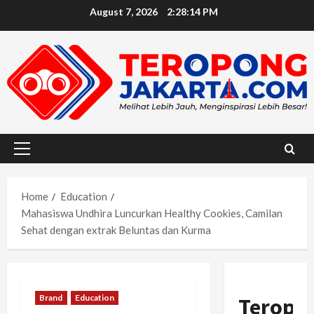
Skip
August 7, 2026
2:28:16 PM
to
content
Primary
Menu
Home
Education
Mahasiswa Undhira Luncurkan Healthy Cookies, Camilan
Sehat dengan extrak Beluntas dan Kurma
Brand
Education
Teropo