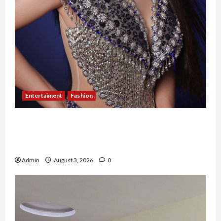
Entertaiment
Fashion
Sempat Gagal di Seleksi Akhir, Winda
Simanungkalit Bangkit dari Nol hingga
Wujudkan Mimpi Jadi Pramugari
Admin
August 3, 2026
0