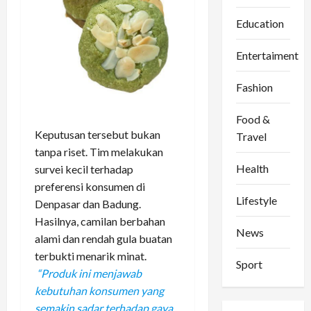
Education
Entertaiment
Fashion
Food &
Keputusan tersebut bukan
Travel
tanpa riset. Tim melakukan
Health
survei kecil terhadap
preferensi konsumen di
Lifestyle
Denpasar dan Badung.
Hasilnya, camilan berbahan
News
alami dan rendah gula buatan
terbukti menarik minat.
Sport
“Produk ini menjawab
kebutuhan konsumen yang
semakin sadar terhadap gaya