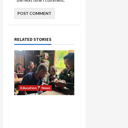
RELATED STORIES
Education
News
Tak Hanya Menjaga
Negeri, Pratu Apip
Darmawan Bangun Mimpi
Anak-anak Papua