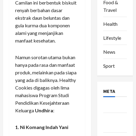
Food &
Camilan ini berbentuk biskuit
Travel
renyah berbahan dasar
ekstrak daun beluntas dan
Health
gula kurma dua komponen
alami yang menjanjikan
Lifestyle
manfaat kesehatan.
News
Namun sorotan utama bukan
hanya pada rasa dan manfaat
Sport
produk, melainkan pada siapa
yang ada di baliknya. Healthy
Cookies digagas oleh lima
META
mahasiswa Program Studi
Pendidikan Kesejahteraan
Log in
Keluarga
Undhira
:
Entries
feed
1. Ni Komang Indah Yani