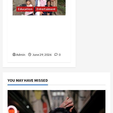
Education
Entertaiment
Dari Relawan ke Duta
Hijab Jakarta 2025, Nurul
Fadillah Ingin Lebih
Banyak Anak Muda Berani
Menginspirasi
Admin
June 29, 2026
0
YOU MAY HAVE MISSED