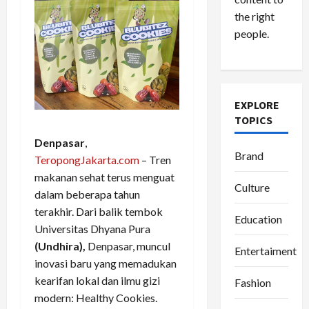
the right
people.
EXPLORE
TOPICS
Denpasar
,
Brand
TeropongJakarta.com
– Tren
makanan sehat terus menguat
Culture
dalam beberapa tahun
terakhir. Dari balik tembok
Education
Universitas Dhyana Pura
(Undhira),
Denpasar, muncul
Entertaiment
inovasi baru yang memadukan
kearifan lokal dan ilmu gizi
Fashion
modern: Healthy Cookies.