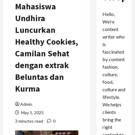
Mahasiswa
Hello,
Undhira
We’re
Luncurkan
content
writer who
Healthy Cookies,
is
Camilan Sehat
fascinated
by content
dengan extrak
fashion,
culture,
Beluntas dan
food,
Kurma
culture and
lifestyle.
We helps
Admin
clients
May 5, 2025
bring the
3 minutes read
0
right
content to