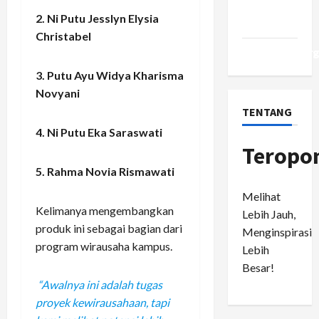
Comments
2. Ni Putu Jesslyn Elysia
feed
Christabel
WordPress.or
3. Putu Ayu Widya Kharisma
Novyani
TENTANG
4. Ni Putu Eka Saraswati
Teropo
5. Rahma Novia Rismawati
Melihat
Kelimanya mengembangkan
Lebih Jauh,
produk ini sebagai bagian dari
Menginspirasi
program wirausaha kampus.
Lebih
Besar!
“Awalnya ini adalah tugas
proyek kewirausahaan, tapi