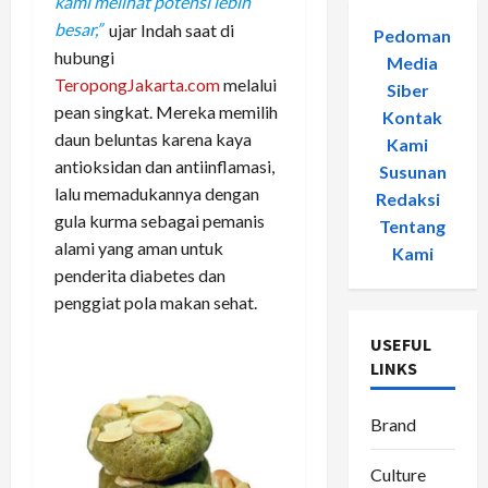
kami melihat potensi lebih
besar,”
ujar Indah saat di
Pedoman
hubungi
Media
TeropongJakarta.com
melalui
Siber
-
pean singkat. Mereka memilih
Kontak
daun beluntas karena kaya
Kami
-
antioksidan dan antiinflamasi,
Susunan
lalu memadukannya dengan
Redaksi
-
gula kurma sebagai pemanis
Tentang
alami yang aman untuk
Kami
penderita diabetes dan
penggiat pola makan sehat.
USEFUL
LINKS
Brand
Culture