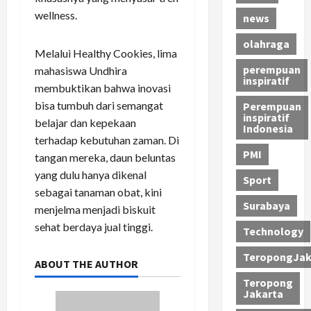
wellness.
news
olahraga
Melalui Healthy Cookies, lima
perempuan
mahasiswa Undhira
inspiratif
membuktikan bahwa inovasi
bisa tumbuh dari semangat
Perempuan
inspiratif
belajar dan kepekaan
Indonesia
terhadap kebutuhan zaman. Di
PMI
tangan mereka, daun beluntas
yang dulu hanya dikenal
Sport
sebagai tanaman obat, kini
Surabaya
menjelma menjadi biskuit
sehat berdaya jual tinggi.
Technology
TeropongJak
ABOUT THE AUTHOR
Teropong
Jakarta