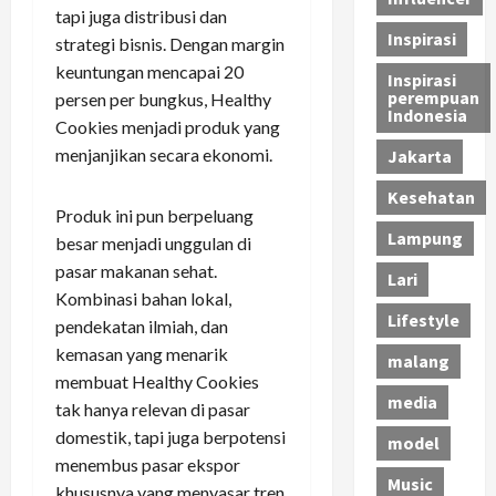
tapi juga distribusi dan
Inspirasi
strategi bisnis. Dengan margin
keuntungan mencapai 20
Inspirasi
perempuan
persen per bungkus, Healthy
Indonesia
Cookies menjadi produk yang
menjanjikan secara ekonomi.
Jakarta
Kesehatan
Produk ini pun berpeluang
Lampung
besar menjadi unggulan di
pasar makanan sehat.
Lari
Kombinasi bahan lokal,
Lifestyle
pendekatan ilmiah, dan
kemasan yang menarik
malang
membuat Healthy Cookies
media
tak hanya relevan di pasar
domestik, tapi juga berpotensi
model
menembus pasar ekspor
Music
khususnya yang menyasar tren