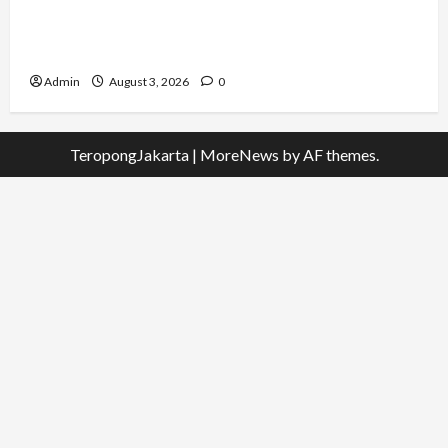
Dari Dunia Modeling ke Barak Militer, Rizka
Varazita Rahim Buktikan Diri Lewat Latsarmil di
Rindam Jaya dan Halim
Admin
August 3, 2026
0
TeropongJakarta
|
MoreNews
by AF themes.