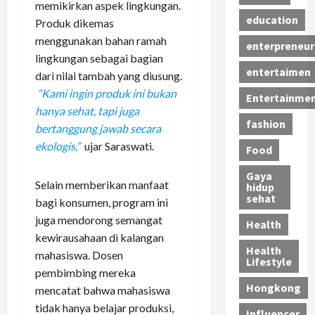
memikirkan aspek lingkungan.
education
Produk dikemas
menggunakan bahan ramah
enterpreneur
lingkungan sebagai bagian
entertaimen
dari nilai tambah yang diusung.
“Kami ingin produk ini bukan
Entertainme
hanya sehat, tapi juga
fashion
bertanggung jawab secara
ekologis,”
ujar Saraswati.
Food
Gaya
Selain memberikan manfaat
hidup
sehat
bagi konsumen, program ini
juga mendorong semangat
Health
kewirausahaan di kalangan
Health
mahasiswa. Dosen
Lifestyle
pembimbing mereka
Hongkong
mencatat bahwa mahasiswa
tidak hanya belajar produksi,
Influencer