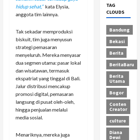
TAG
hidup sehat,”
kata Elysia,
CLOUDS
anggota tim lainnya.
Bandung
Tak sekadar memproduksi
biskuit, tim juga menyusun
Bekasi
strategi pemasaran
Berita
menyeluruh. Mereka menyasar
dua segmen utama: pasar lokal
BeritaBaru
dan wisatawan, termasuk
Berita
ekspatriat yang tinggal di Bali.
Utama
Jalur distribusi mencakup
Bogor
promosi digital, pemasaran
langsung di pusat oleh-oleh,
Conten
Creator
hingga penjualan melalui
media sosial.
culture
Diana
Menariknya, mereka juga
Dewi