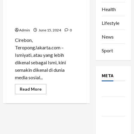
Perjuangan dan Konsistensi
Ismiyati: Selebgram Cirebon
Health
yang Kini Populer di Media
Sosial
Lifestyle
Admin
June 15, 2024
0
News
Cirebon,
TeropongJakarta.com –
Sport
Ismiyati, atau yang lebih
dikenal sebagai Ismi, kini
semakin dikenal di dunia
META
media sosial...
Read
Read More
Log in
more
about
Perjuangan
Entries
dan
feed
Konsistensi
Ismiyati:
Selebgram
Comments
Cirebon
yang
feed
Kini