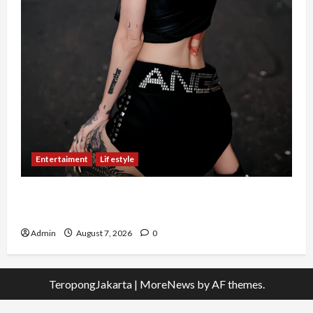
Entertaiment
Lifestyle
QueenzAngell, Model Asal Jakarta yang Meniti
Karier hingga ke Australia
Admin
August 7, 2026
0
TeropongJakarta
|
MoreNews
by AF themes.