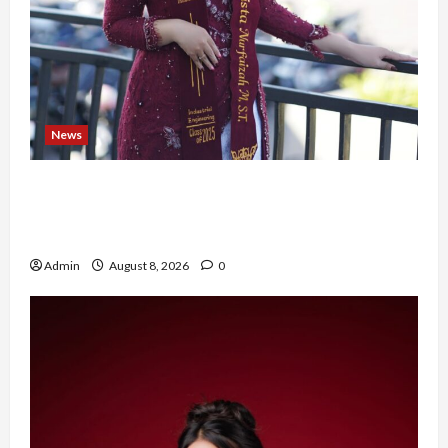
News
Tak Takut Bermimpi, Ariqoh Arista Nurfaizah
Buktikan Setiap Perempuan Punya Waktu untuk
Bersinar
Admin
August 8, 2026
0