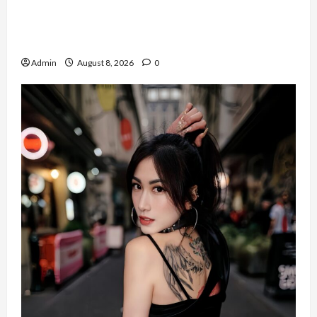
Banyak Founder Punya Ide Besar, Ika Afifah
Bangun ConnectX agar Mereka Menemukan
Orang yang Tepat
Admin
August 8, 2026
0