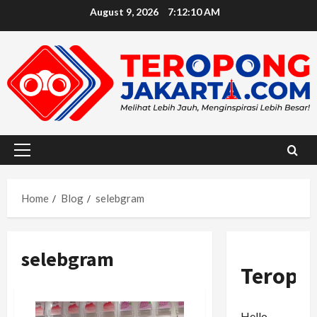
Skip
August 9, 2026
7:12:11 AM
to
content
Primary
Menu
Home
Blog
selebgram
selebgram
Teropo
Hello,