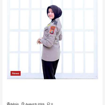
News
Bripda Ribkah Dwi Agussuciati, Atlet Bela Diri
NTB yang Bertransformasi Menjadi Polwan
Inspiratif
Admin
August 8, 2026
0