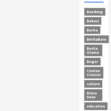
Bandung
Bekasi
Berita
BeritaBaru
Berita
Utama
Bogor
Conten
Creator
culture
Diana
Dewi
education