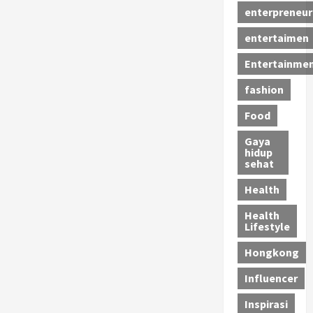
enterpreneur
entertaimen
Entertainme
fashion
Food
Gaya
hidup
sehat
Health
Health
Lifestyle
Hongkong
Influencer
Inspirasi