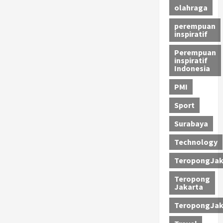
olahraga
perempuan
inspiratif
Perempuan
inspiratif
Indonesia
PMI
Sport
Surabaya
Technology
TeropongJak
Teropong
Jakarta
TeropongJak