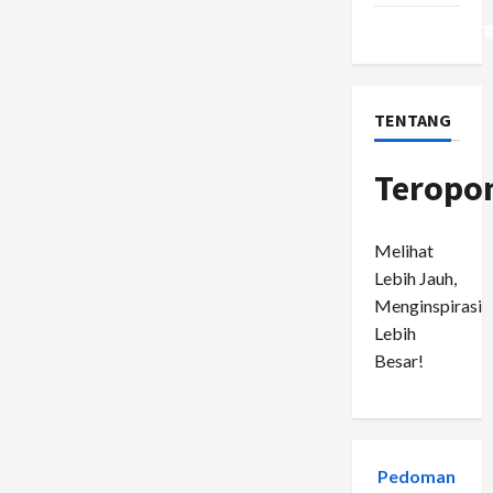
Populer
di
WordPress.or
Media
Sosial
TENTANG
Teropo
Melihat
Lebih Jauh,
Menginspirasi
Lebih
Besar!
Pedoman