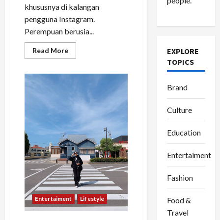
people.
khususnya di kalangan
pengguna Instagram.
Perempuan berusia...
Read
EXPLORE
Read More
more
TOPICS
about
Elsa
Meilania,
Selebgram
Brand
Bogor
yang
Kian
Culture
Bersinar
Lewat
Konten
Education
Gaya
Hidup
Entertaiment
Fashion
Entertaiment
Lifestyle
Food &
Travel