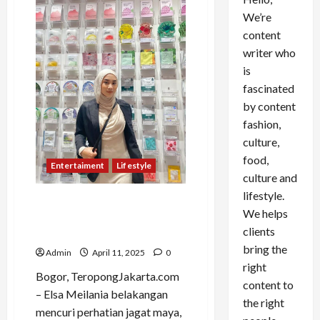
We’re
content
writer who
is
fascinated
by content
fashion,
culture,
food,
Entertaiment
Lifestyle
culture and
lifestyle.
Elsa Meilania, Selebgram
We helps
Bogor yang Kian Bersinar
clients
Lewat Konten Gaya Hidup
bring the
Admin
April 11, 2025
0
right
Bogor, TeropongJakarta.com
content to
– Elsa Meilania belakangan
the right
mencuri perhatian jagat maya,