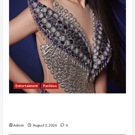
Entertaiment
Fashion
Sempat Gagal di Seleksi Akhir, Winda
Simanungkalit Bangkit dari Nol hingga
Wujudkan Mimpi Jadi Pramugari
Admin
August 3, 2026
0