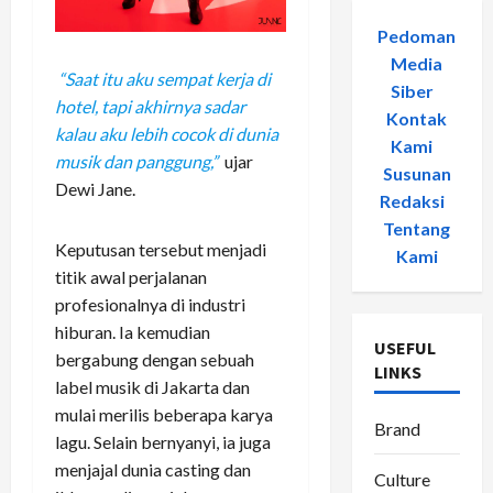
Pedoman
Media
“Saat itu aku sempat kerja di
Siber
-
hotel, tapi akhirnya sadar
Kontak
kalau aku lebih cocok di dunia
Kami
-
musik dan panggung,”
ujar
Susunan
Dewi Jane.
Redaksi
-
Tentang
Keputusan tersebut menjadi
Kami
titik awal perjalanan
profesionalnya di industri
hiburan. Ia kemudian
USEFUL
bergabung dengan sebuah
LINKS
label musik di Jakarta dan
mulai merilis beberapa karya
Brand
lagu. Selain bernyanyi, ia juga
menjajal dunia casting dan
Culture