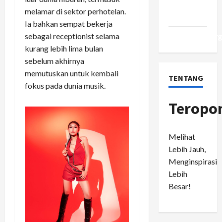
Comments
melamar di sektor perhotelan.
feed
Ia bahkan sempat bekerja
sebagai receptionist selama
WordPress.or
kurang lebih lima bulan
sebelum akhirnya
memutuskan untuk kembali
TENTANG
fokus pada dunia musik.
Teropo
Melihat
Lebih Jauh,
Menginspirasi
Lebih
Besar!