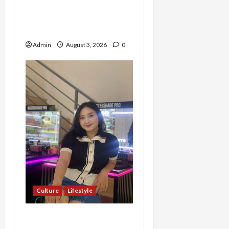
Varazita Rahim Buktikan
Diri Lewat Latsarmil di
Rindam Jaya dan Halim
Admin
August 3, 2026
0
Culture
Lifestyle
Pernah Bawa Budaya