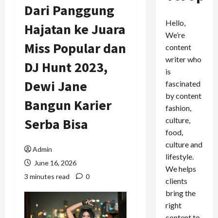
Dari Panggung
Hello,
Hajatan ke Juara
We’re
Miss Popular dan
content
writer who
DJ Hunt 2023,
is
Dewi Jane
fascinated
by content
Bangun Karier
fashion,
culture,
Serba Bisa
food,
culture and
Admin
lifestyle.
June 16, 2026
We helps
3 minutes read
0
clients
bring the
right
content to