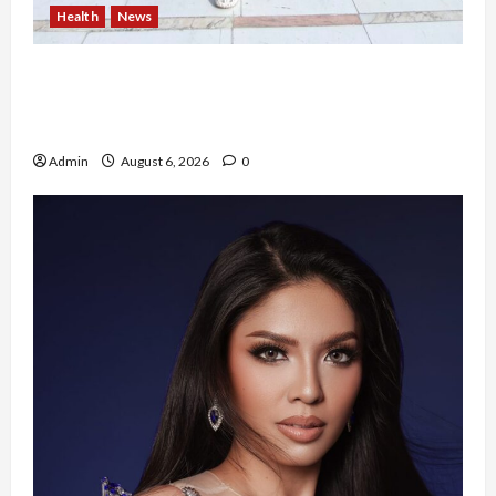
Health
News
Resign dari PNS Setelah 10 Tahun Mengabdi,
Risma Hasma Toni Buktikan Bisa Sukses
Berkarier di Arab Saudi
Admin
August 6, 2026
0