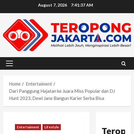
Skip
August 7, 2026
7:41:38 AM
to
content
Primary
Menu
Home
Entertaiment
Dari Panggung Hajatan ke Juara Miss Popular dan DJ
Hunt 2023, Dewi Jane Bangun Karier Serba Bisa
Entertaiment
Lifestyle
Teropo