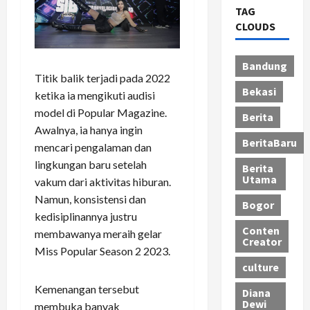
TAG
CLOUDS
Bandung
Titik balik terjadi pada 2022
Bekasi
ketika ia mengikuti audisi
model di Popular Magazine.
Berita
Awalnya, ia hanya ingin
BeritaBaru
mencari pengalaman dan
lingkungan baru setelah
Berita
Utama
vakum dari aktivitas hiburan.
Namun, konsistensi dan
Bogor
kedisiplinannya justru
Conten
membawanya meraih gelar
Creator
Miss Popular Season 2 2023.
culture
Kemenangan tersebut
Diana
Dewi
membuka banyak