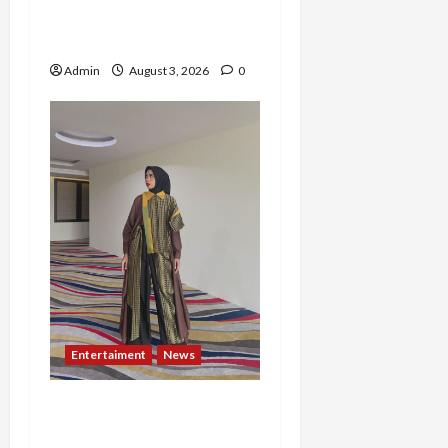
dari Nol hingga Wujudkan
Mimpi Jadi Pramugari
Admin
August 3, 2026
0
Entertaiment
News
Dari Dunia Modeling ke
Barak Militer, Rizka