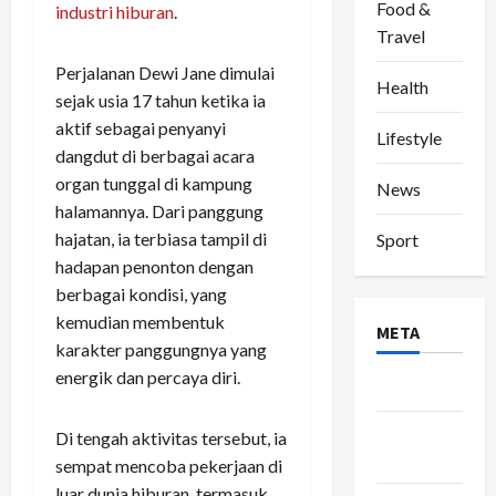
Food &
industri hiburan
.
Travel
Perjalanan Dewi Jane dimulai
Health
sejak usia 17 tahun ketika ia
aktif sebagai penyanyi
Lifestyle
dangdut di berbagai acara
organ tunggal di kampung
News
halamannya. Dari panggung
hajatan, ia terbiasa tampil di
Sport
hadapan penonton dengan
berbagai kondisi, yang
kemudian membentuk
META
karakter panggungnya yang
energik dan percaya diri.
Log in
Entries
Di tengah aktivitas tersebut, ia
feed
sempat mencoba pekerjaan di
luar dunia hiburan, termasuk