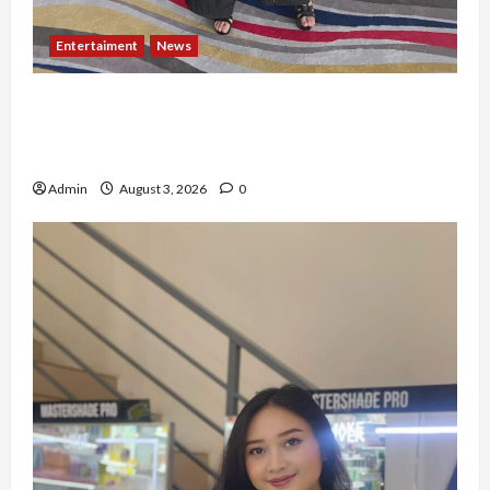
Entertaiment
News
Dari Dunia Modeling ke Barak Militer, Rizka
Varazita Rahim Buktikan Diri Lewat Latsarmil di
Rindam Jaya dan Halim
Admin
August 3, 2026
0