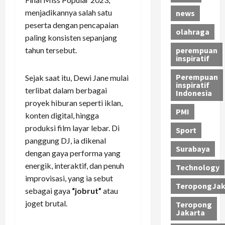
menjadikannya salah satu
news
peserta dengan pencapaian
olahraga
paling konsisten sepanjang
tahun tersebut.
perempuan
inspiratif
Perempuan
Sejak saat itu, Dewi Jane mulai
inspiratif
terlibat dalam berbagai
Indonesia
proyek hiburan seperti iklan,
PMI
konten digital, hingga
produksi film layar lebar. Di
Sport
panggung DJ, ia dikenal
Surabaya
dengan gaya performa yang
energik, interaktif, dan penuh
Technology
improvisasi, yang ia sebut
TeropongJak
sebagai gaya
“jobrut”
atau
joget brutal.
Teropong
Jakarta