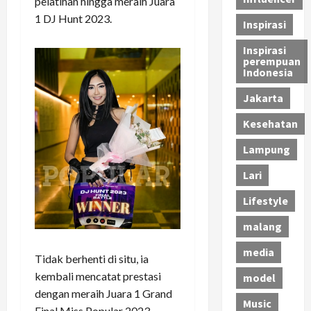
pelatihan hingga meraih Juara
1 DJ Hunt 2023.
Inspirasi
Inspirasi
perempuan
Indonesia
Jakarta
Kesehatan
Lampung
Lari
Lifestyle
malang
media
Tidak berhenti di situ, ia
kembali mencatat prestasi
model
dengan meraih Juara 1 Grand
Music
Final Miss Popular 2023,