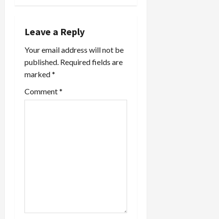
v
i
Leave a Reply
Your email address will not be
g
published.
Required fields are
a
marked
*
t
Comment
*
i
o
n