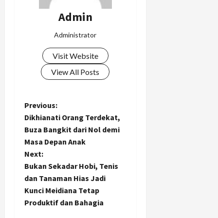
Admin
Administrator
Visit Website
View All Posts
P
Previous:
Dikhianati Orang Terdekat,
o
Buza Bangkit dari Nol demi
Masa Depan Anak
s
Next:
t
Bukan Sekadar Hobi, Tenis
dan Tanaman Hias Jadi
n
Kunci Meidiana Tetap
Produktif dan Bahagia
a