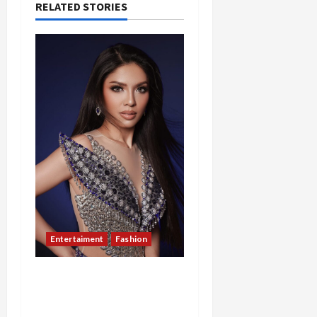
RELATED STORIES
Entertaiment
Fashion
Sempat Gagal di Seleksi
Akhir, Winda
Simanungkalit Bangkit