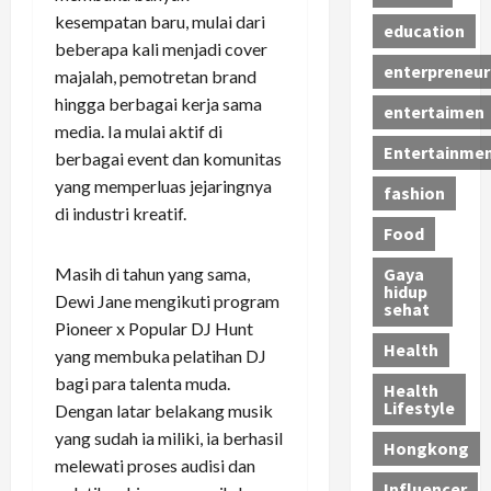
kesempatan baru, mulai dari
education
beberapa kali menjadi cover
enterpreneur
majalah, pemotretan brand
hingga berbagai kerja sama
entertaimen
media. Ia mulai aktif di
Entertainme
berbagai event dan komunitas
yang memperluas jejaringnya
fashion
di industri kreatif.
Food
Gaya
Masih di tahun yang sama,
hidup
Dewi Jane mengikuti program
sehat
Pioneer x Popular DJ Hunt
Health
yang membuka pelatihan DJ
bagi para talenta muda.
Health
Lifestyle
Dengan latar belakang musik
yang sudah ia miliki, ia berhasil
Hongkong
melewati proses audisi dan
Influencer