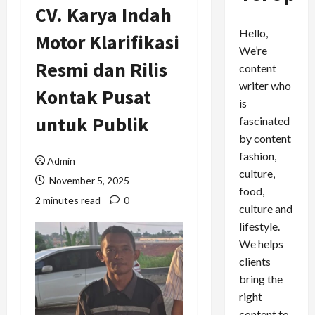
CV. Karya Indah
Hello,
Motor Klarifikasi
We’re
Resmi dan Rilis
content
writer who
Kontak Pusat
is
untuk Publik
fascinated
by content
fashion,
Admin
culture,
November 5, 2025
food,
2 minutes read
0
culture and
lifestyle.
We helps
clients
bring the
right
content to