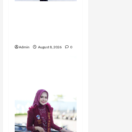
Bripda Ribkah Dwi
Agussuciati, Atlet Bela
Diri NTB yang
Bertransformasi Menjadi
Polwan Inspiratif
Admin
August 8, 2026
0