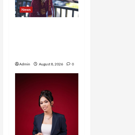
News
Tak Takut Bermimpi,
Ariqoh Arista Nurfaizah
Buktikan Setiap
Perempuan Punya Waktu
untuk Bersinar
Admin
August 8, 2026
0