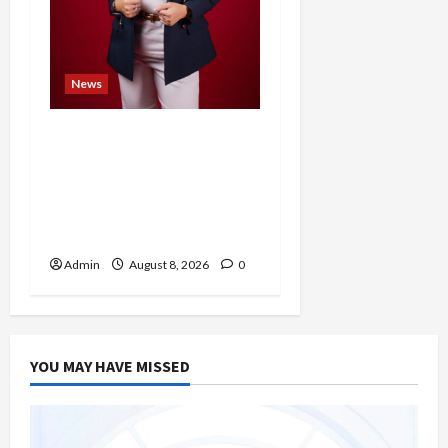
News
Banyak Founder Punya
Ide Besar, Ika Afifah
Bangun ConnectX agar
Mereka Menemukan
Orang yang Tepat
Admin
August 8, 2026
0
YOU MAY HAVE MISSED