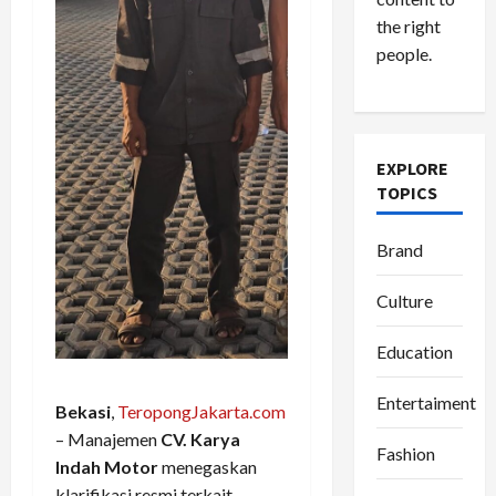
the right
people.
EXPLORE
TOPICS
Brand
Culture
Education
Entertaiment
Bekasi
,
TeropongJakarta.com
– Manajemen
CV. Karya
Fashion
Indah Motor
menegaskan
klarifikasi resmi terkait