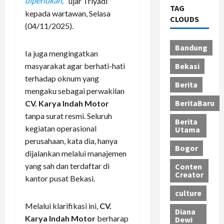
diperlukan,”
ujar Triyadi
TAG
kepada wartawan, Selasa
CLOUDS
(04/11/2025).
Bandung
Ia juga mengingatkan
masyarakat agar berhati-hati
Bekasi
terhadap oknum yang
Berita
mengaku sebagai perwakilan
BeritaBaru
CV. Karya Indah Motor
tanpa surat resmi. Seluruh
Berita
kegiatan operasional
Utama
perusahaan, kata dia, hanya
Bogor
dijalankan melalui manajemen
yang sah dan terdaftar di
Conten
Creator
kantor pusat Bekasi.
culture
Melalui klarifikasi ini,
CV.
Diana
Karya Indah Motor
berharap
Dewi