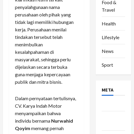
Food &
penyalahgunaan nama
Travel
perusahaan oleh pihak yang
tidak lagi memiliki hubungan
Health
kerja. Perusahaan menilai
tindakan tersebut telah
Lifestyle
menimbulkan
News
kesalahpahaman di
masyarakat, sehingga perlu
Sport
dijelaskan secara terbuka
guna menjaga kepercayaan
publik dan mitra bisnis.
META
Dalam pernyataan tertulisnya,
Log in
CV. Karya Indah Motor
menyampaikan bahwa
Entries
individu bernama
Nurwahid
feed
Qoyim
memang pernah