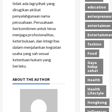
tidak ada lagi pihak yang
education
dirugikan akibat
penyalahgunaan nama
enterpreneur
perusahaan. Perusahaan
entertaimen
berkomitmen untuk terus
menjaga profesionalitas,
Entertainme
keterbukaan, dan integritas
fashion
dalam menjalankan kegiatan
Food
usaha yang sah sesuai
ketentuan hukum yang
Gaya
berlaku.
hidup
sehat
ABOUT THE AUTHOR
Health
Health
Lifestyle
Hongkong
Influencer