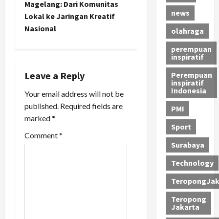
Magelang: Dari Komunitas
a
news
Lokal ke Jaringan Kreatif
Nasional
v
olahraga
perempuan
i
inspiratif
g
Leave a Reply
Perempuan
inspiratif
a
Indonesia
Your email address will not be
published.
Required fields are
PMI
t
marked
*
Sport
i
Comment
*
Surabaya
o
Technology
n
TeropongJak
Teropong
Jakarta