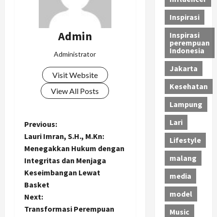
Inspirasi
Admin
Inspirasi
perempuan
Indonesia
Administrator
Jakarta
Visit Website
Kesehatan
View All Posts
Lampung
Lari
P
Previous:
Lauri Imran, S.H., M.Kn:
Lifestyle
o
Menegakkan Hukum dengan
malang
Integritas dan Menjaga
s
Keseimbangan Lewat
media
t
Basket
model
Next:
n
Transformasi Perempuan
Music