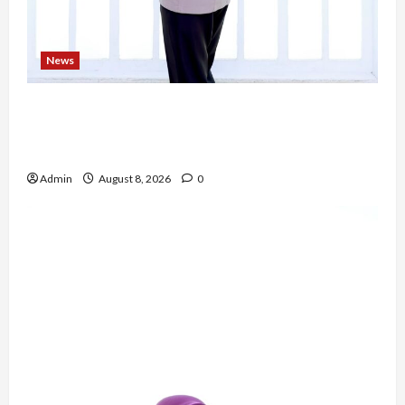
News
Bripda Ribkah Dwi Agussuciati, Atlet Bela Diri
NTB yang Bertransformasi Menjadi Polwan
Inspiratif
Admin
August 8, 2026
0