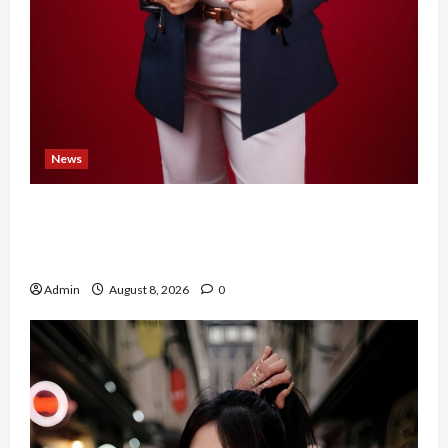
News
Banyak Founder Punya Ide Besar, Ika Afifah
Bangun ConnectX agar Mereka Menemukan
Orang yang Tepat
Admin
August 8, 2026
0