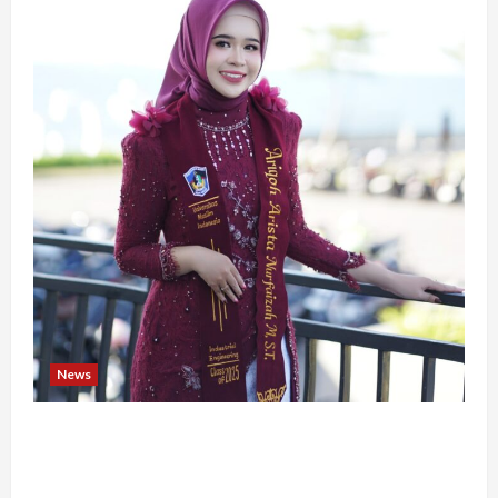
News
Tak Takut Bermimpi, Ariqoh Arista Nurfaizah
Buktikan Setiap Perempuan Punya Waktu untuk
Bersinar