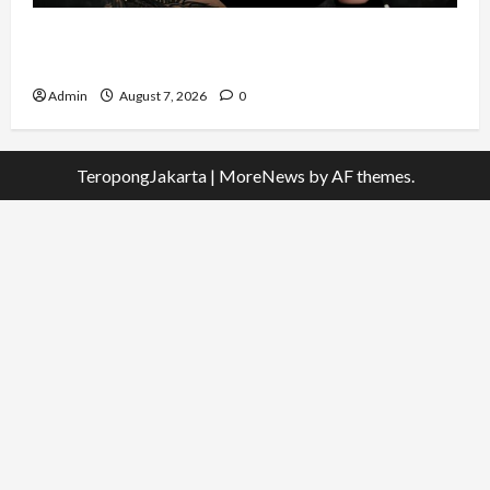
QueenzAngell, Model Asal Jakarta yang Meniti
Karier hingga ke Australia
Admin
August 7, 2026
0
TeropongJakarta
|
MoreNews
by AF themes.