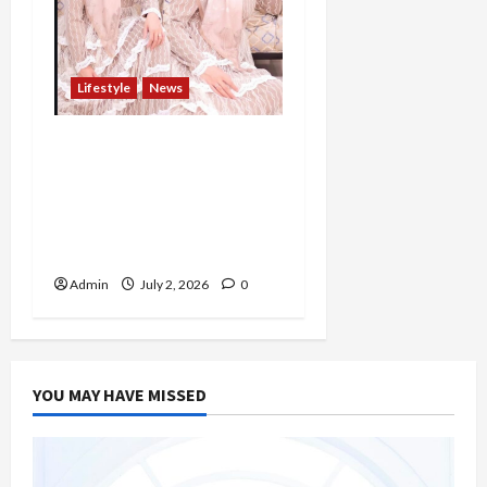
Lifestyle
News
Bukan Sekadar Berbisnis,
Ivana Wibowo Percaya
Relasi dan Keseimbangan
Hidup Adalah Kunci
Bertumbuh
Admin
July 2, 2026
0
YOU MAY HAVE MISSED