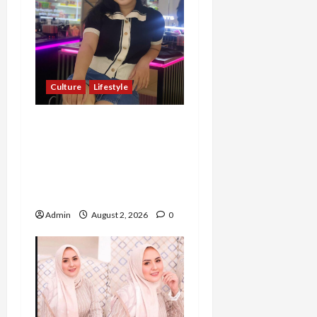
Culture
Lifestyle
Pernah Bawa Budaya
Jawa Barat ke Luar
Negeri, Jihan Nabillah
Kini Sukses Jadi Makeup
Artist Profesional
Admin
August 2, 2026
0