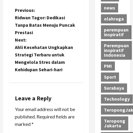
news
P
Previous:
Ridwan Tagor: Dedikasi
olahraga
o
Tanpa Batas Menuju Puncak
perempuan
Prestasi
inspiratif
s
Next:
Perempuan
t
Ahli Kesehatan Ungkapkan
inspiratif
Strategi Terbaru untuk
Indonesia
n
Mengelola Stres dalam
PMI
Kehidupan Sehari-hari
a
Sport
v
Surabaya
i
Leave a Reply
Technology
Your email address will not be
g
TeropongJak
published.
Required fields are
Teropong
a
marked
*
Jakarta