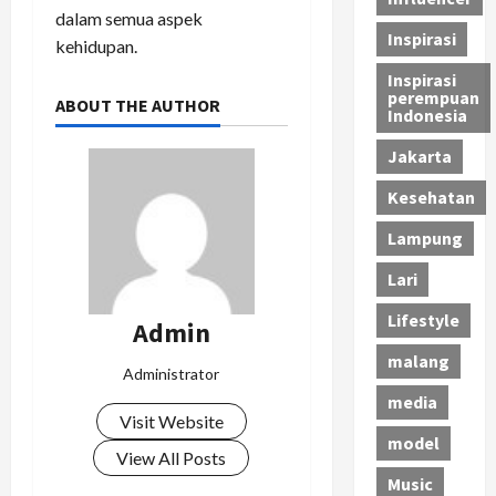
dalam semua aspek
Inspirasi
kehidupan.
Inspirasi
perempuan
ABOUT THE AUTHOR
Indonesia
Jakarta
Kesehatan
Lampung
Lari
Lifestyle
Admin
malang
Administrator
media
Visit Website
model
View All Posts
Music