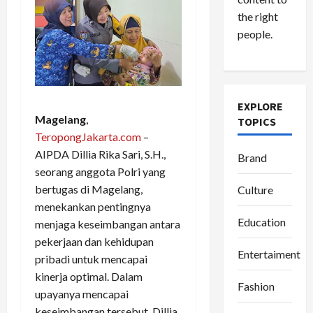
the right
people.
EXPLORE
Magelang
,
TOPICS
TeropongJakarta.com
–
AIPDA Dillia Rika Sari, S.H.,
Brand
seorang anggota Polri yang
bertugas di Magelang,
Culture
menekankan pentingnya
Education
menjaga keseimbangan antara
pekerjaan dan kehidupan
Entertaiment
pribadi untuk mencapai
kinerja optimal. Dalam
Fashion
upayanya mencapai
keseimbangan tersebut, Dillia