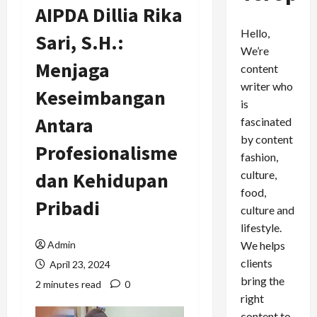
AIPDA Dillia Rika
Hello,
Sari, S.H.:
We’re
Menjaga
content
writer who
Keseimbangan
is
Antara
fascinated
by content
Profesionalisme
fashion,
culture,
dan Kehidupan
food,
Pribadi
culture and
lifestyle.
We helps
Admin
clients
April 23, 2024
bring the
2 minutes read
0
right
content to