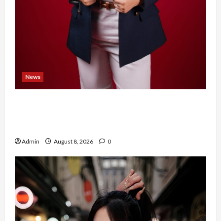
News
Banyak Founder Punya Ide Besar, Ika Afifah
Bangun ConnectX agar Mereka Menemukan
Orang yang Tepat
Admin
August 8, 2026
0