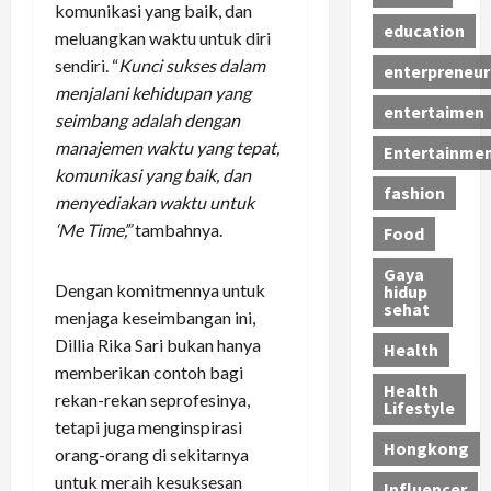
komunikasi yang baik, dan
education
meluangkan waktu untuk diri
sendiri. “
Kunci sukses dalam
enterpreneur
menjalani kehidupan yang
entertaimen
seimbang adalah dengan
manajemen waktu yang tepat,
Entertainme
komunikasi yang baik, dan
fashion
menyediakan waktu untuk
‘Me Time’,”
tambahnya.
Food
Gaya
Dengan komitmennya untuk
hidup
sehat
menjaga keseimbangan ini,
Dillia Rika Sari bukan hanya
Health
memberikan contoh bagi
Health
rekan-rekan seprofesinya,
Lifestyle
tetapi juga menginspirasi
Hongkong
orang-orang di sekitarnya
untuk meraih kesuksesan
Influencer