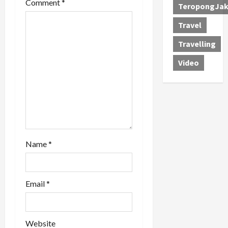
t
Comment
*
TeropongJak
i
Travel
Travelling
o
Video
n
Name
*
Email
*
Website