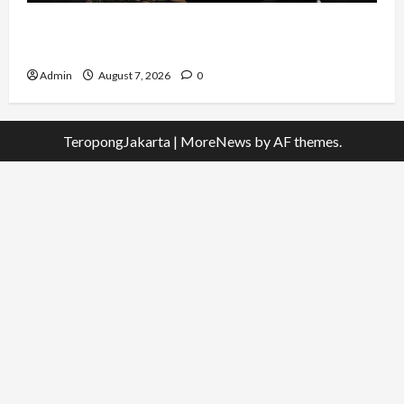
QueenzAngell, Model Asal Jakarta yang Meniti
Karier hingga ke Australia
Admin
August 7, 2026
0
TeropongJakarta
|
MoreNews
by AF themes.