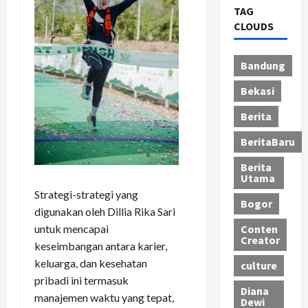
TAG
CLOUDS
Bandung
Bekasi
Berita
BeritaBaru
Berita
Utama
Strategi-strategi yang
Bogor
digunakan oleh Dillia Rika Sari
untuk mencapai
Conten
Creator
keseimbangan antara karier,
keluarga, dan kesehatan
culture
pribadi ini termasuk
Diana
manajemen waktu yang tepat,
Dewi