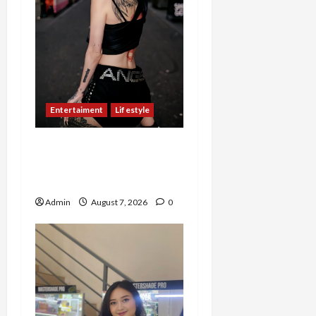
Entertaiment
Lifestyle
QueenzAngell, Model Asal
Jakarta yang Meniti
Karier hingga ke Australia
Admin
August 7, 2026
0