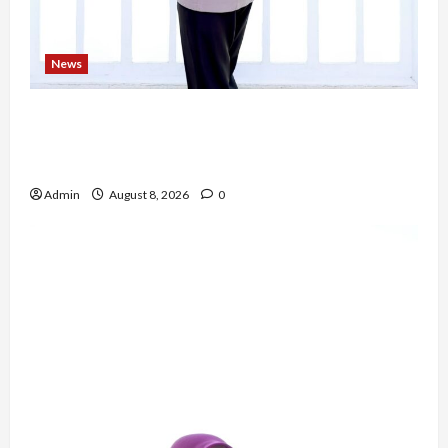
News
Bripda Ribkah Dwi Agussuciati, Atlet Bela Diri
NTB yang Bertransformasi Menjadi Polwan
Inspiratif
Admin
August 8, 2026
0