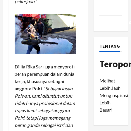
pekerjaan.”
Comments
feed
WordPress.or
TENTANG
Teropo
Dillia Rika Sari juga menyoroti
peran perempuan dalam dunia
Melihat
kerja, khususnya sebagai
Lebih Jauh,
anggota Polri. “
Sebagai insan
Menginspirasi
Polwan, kami dituntut untuk
Lebih
tidak hanya profesional dalam
Besar!
tugas kami sebagai anggota
Polri, tetapi juga memegang
peran ganda sebagai istri dan