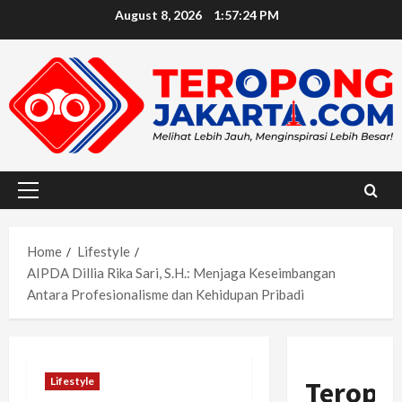
Skip
August 8, 2026
1:57:26 PM
to
content
Primary
Menu
Home
Lifestyle
AIPDA Dillia Rika Sari, S.H.: Menjaga Keseimbangan
Antara Profesionalisme dan Kehidupan Pribadi
Lifestyle
Teropo