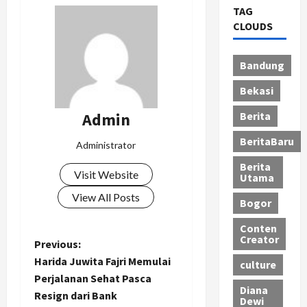
TAG
CLOUDS
Bandung
Bekasi
Admin
Berita
BeritaBaru
Administrator
Berita
Visit Website
Utama
View All Posts
Bogor
Conten
Creator
P
Previous:
Harida Juwita Fajri Memulai
culture
o
Perjalanan Sehat Pasca
Diana
Resign dari Bank
Dewi