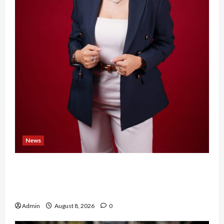
News
Banyak Founder Punya Ide Besar, Ika Afifah
Bangun ConnectX agar Mereka Menemukan
Orang yang Tepat
Admin
August 8, 2026
0