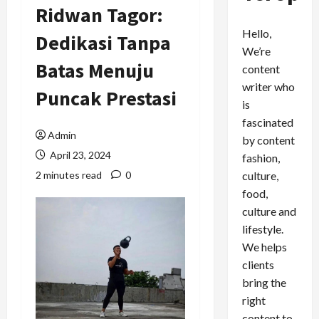
Ridwan Tagor:
Hello,
Dedikasi Tanpa
We’re
Batas Menuju
content
writer who
Puncak Prestasi
is
fascinated
Admin
by content
April 23, 2024
fashion,
culture,
2 minutes read
0
food,
culture and
lifestyle.
We helps
clients
bring the
right
content to