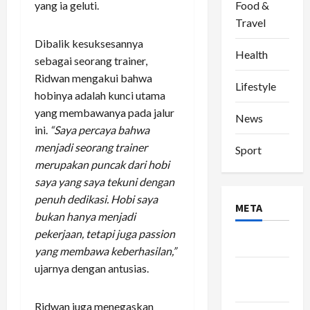
Food &
yang ia geluti.
Travel
Dibalik kesuksesannya
Health
sebagai seorang trainer,
Ridwan mengakui bahwa
Lifestyle
hobinya adalah kunci utama
yang membawanya pada jalur
News
ini.
“Saya percaya bahwa
menjadi seorang trainer
Sport
merupakan puncak dari hobi
saya yang saya tekuni dengan
penuh dedikasi. Hobi saya
META
bukan hanya menjadi
pekerjaan, tetapi juga passion
Log in
yang membawa keberhasilan,”
ujarnya dengan antusias.
Entries
feed
Ridwan juga menegaskan