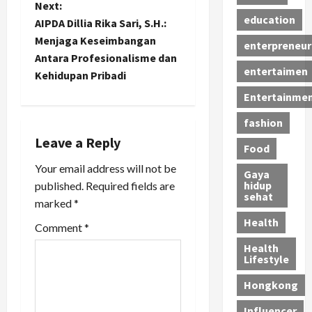
s
Next:
education
t
AIPDA Dillia Rika Sari, S.H.:
Menjaga Keseimbangan
enterpreneur
n
Antara Profesionalisme dan
entertaimen
Kehidupan Pribadi
a
Entertainme
v
fashion
i
Leave a Reply
Food
Your email address will not be
g
Gaya
hidup
published.
Required fields are
sehat
a
marked
*
Health
t
Comment
*
Health
i
Lifestyle
Hongkong
o
Influencer