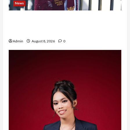
News
Tak Takut Bermimpi, Ariqoh Arista Nurfaizah
Buktikan Setiap Perempuan Punya Waktu untuk
Bersinar
Admin
August 8, 2026
0