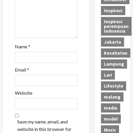
n
Inspirasi
Inspirasi
perempuan
Indonesia
Jakarta
Name
*
Kesehatan
Lampung
Email
*
Lari
Lifestyle
Website
malang
media
model
Save my name, email, and
website in this browser for
Music