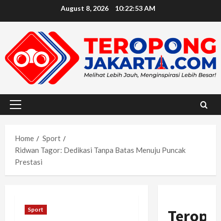
Skip
August 8, 2026
10:22:55 AM
to
content
Primary
Menu
Home
Sport
Ridwan Tagor: Dedikasi Tanpa Batas Menuju Puncak
Prestasi
Sport
Teropo