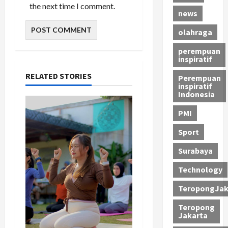
the next time I comment.
news
olahraga
perempuan
inspiratif
RELATED STORIES
Perempuan
inspiratif
Indonesia
PMI
Sport
Surabaya
Technology
TeropongJak
Teropong
Jakarta