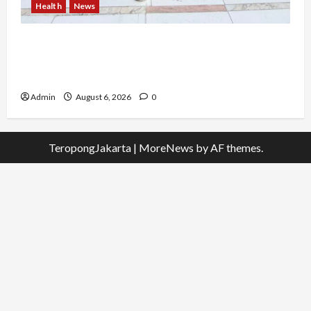
Health
News
Resign dari PNS Setelah 10 Tahun Mengabdi,
Risma Hasma Toni Buktikan Bisa Sukses
Berkarier di Arab Saudi
Admin
August 6, 2026
0
TeropongJakarta
|
MoreNews
by AF themes.