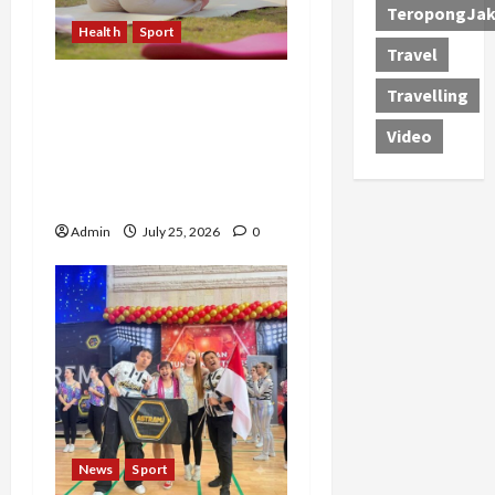
TeropongJak
Health
Sport
Travel
Sekar Mudita Bangkit
Travelling
dari Kehilangan Ibu,
Video
Temukan Kedamaian
Lewat Yoga dan Konten
Lifestyle
Admin
July 25, 2026
0
News
Sport