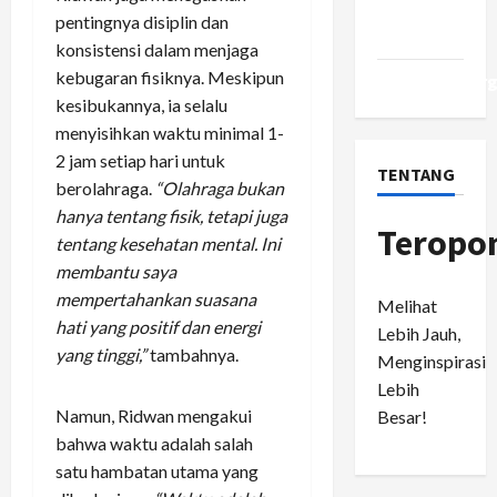
Comments
pentingnya disiplin dan
feed
konsistensi dalam menjaga
kebugaran fisiknya. Meskipun
WordPress.or
kesibukannya, ia selalu
menyisihkan waktu minimal 1-
2 jam setiap hari untuk
TENTANG
berolahraga.
“Olahraga bukan
hanya tentang fisik, tetapi juga
Teropo
tentang kesehatan mental. Ini
membantu saya
mempertahankan suasana
Melihat
hati yang positif dan energi
Lebih Jauh,
yang tinggi,”
tambahnya.
Menginspirasi
Lebih
Namun, Ridwan mengakui
Besar!
bahwa waktu adalah salah
satu hambatan utama yang