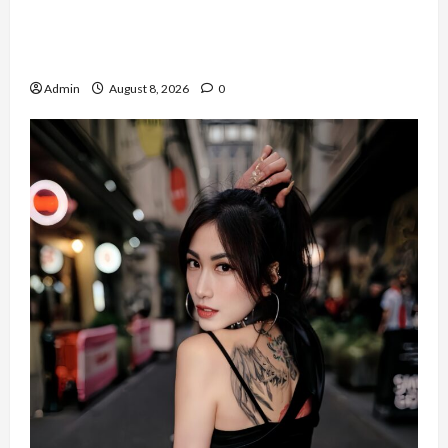
Banyak Founder Punya Ide Besar, Ika Afifah
Bangun ConnectX agar Mereka Menemukan
Orang yang Tepat
Admin
August 8, 2026
0