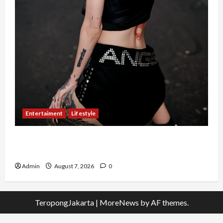
Entertaiment
Lifestyle
QueenzAngell, Model Asal Jakarta yang Meniti
Karier hingga ke Australia
Admin
August 7, 2026
0
TeropongJakarta
|
MoreNews
by AF themes.