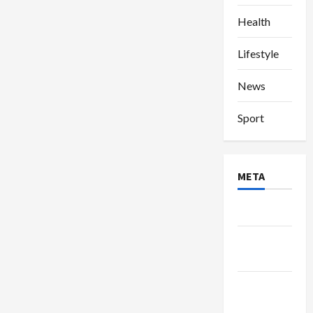
Health
Lifestyle
News
Sport
META
Log in
Entries
feed
Comments
feed