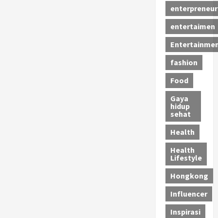
enterpreneur
entertaimen
Entertainme
fashion
Food
Gaya
hidup
sehat
Health
Health
Lifestyle
Hongkong
Influencer
Inspirasi