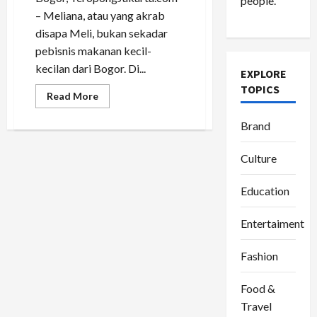
people.
– Meliana, atau yang akrab
disapa Meli, bukan sekadar
pebisnis makanan kecil-
kecilan dari Bogor. Di...
EXPLORE
TOPICS
Read
Read More
more
about
Wirausaha
Brand
dan
Inspirasi:
Meliana,
Culture
Sosok
Tangguh
di
Education
Balik
Bisnis
Makanan
Entertaiment
Rumahan
Fashion
Food &
Travel