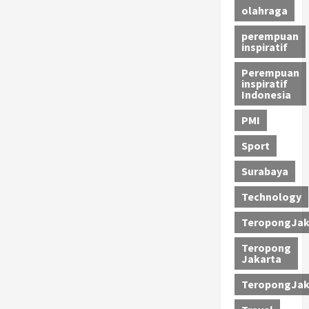
olahraga
perempuan
inspiratif
Perempuan
inspiratif
Indonesia
PMI
Sport
Surabaya
Technology
TeropongJak
Teropong
Jakarta
TeropongJak