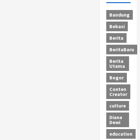
Bandung
Bekasi
Berita
BeritaBaru
Berita
Utama
Bogor
Conten
Creator
culture
Diana
Dewi
education