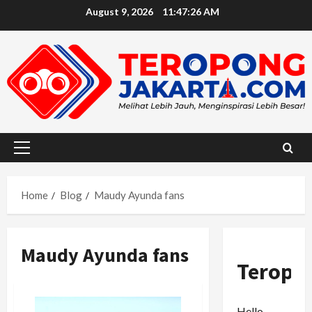
Skip
August 9, 2026
11:47:27 AM
to
content
Primary
Menu
Home
Blog
Maudy Ayunda fans
Maudy Ayunda fans
Teropo
Hello,