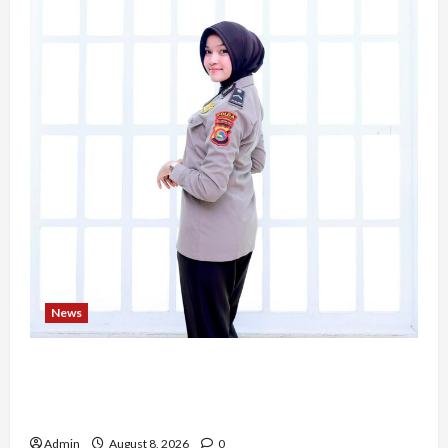
News
Bripda Ribkah Dwi Agussuciati, Atlet Bela Diri
NTB yang Bertransformasi Menjadi Polwan
Inspiratif
Admin
August 8, 2026
0