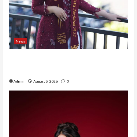
News
Tak Takut Bermimpi, Ariqoh Arista Nurfaizah
Buktikan Setiap Perempuan Punya Waktu untuk
Bersinar
Admin
August 8, 2026
0