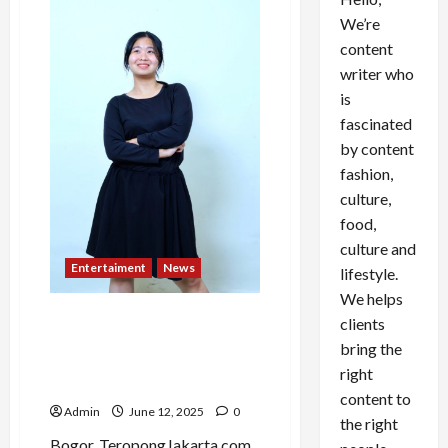
We’re
content
writer who
is
fascinated
by content
fashion,
culture,
food,
culture and
Entertaiment
News
lifestyle.
We helps
Wirausaha dan Inspirasi:
clients
Meliana, Sosok Tangguh di
bring the
Balik Bisnis Makanan
right
Rumahan
content to
Admin
June 12, 2025
0
the right
Bogor, TeropongJakarta.com