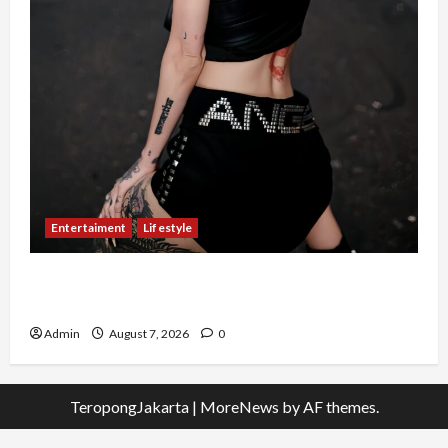
Entertaiment
Lifestyle
QueenzAngell, Model Asal Jakarta yang Meniti
Karier hingga ke Australia
Admin
August 7, 2026
0
TeropongJakarta
|
MoreNews
by AF themes.