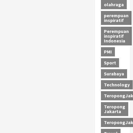
olahraga
perempuan
inspiratif
Perempuan
inspiratif
Indonesia
PMI
Sport
Surabaya
Technology
TeropongJak
Teropong
Jakarta
TeropongJak