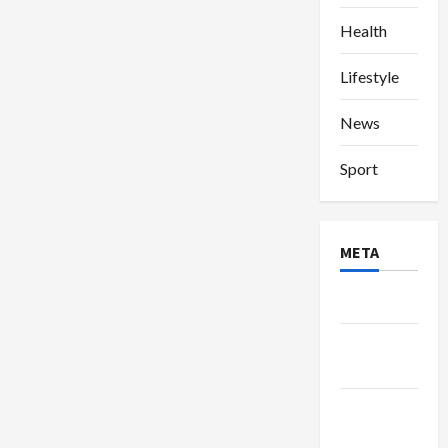
Health
Lifestyle
News
Sport
META
Log in
Entries
feed
Comments
feed