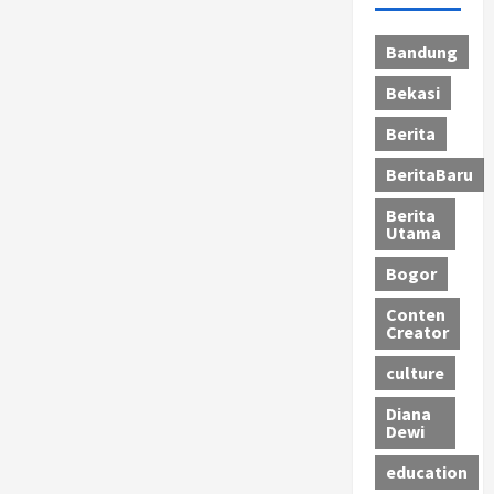
Bandung
Bekasi
Berita
BeritaBaru
Berita
Utama
Bogor
Conten
Creator
culture
Diana
Dewi
education