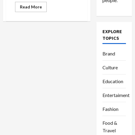
people.
Read
Read More
more
about
Setiap
20
Maret
EXPLORE
Merayakan
Warisan
TOPICS
Imajinasi
dan
Kreativitas
Anak-
Brand
Anak
Culture
Education
Entertaiment
Fashion
Food &
Travel