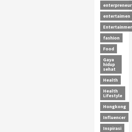
enterpreneur
entertaimen
Entertainme
fashion
Food
Gaya
hidup
sehat
Health
Health
Lifestyle
Hongkong
Influencer
Inspirasi