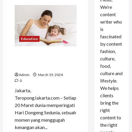
We’re
content
writer who
is
fascinated
Education
by content
fashion,
Setiap 20 Maret Merayakan
culture,
Warisan Imajinasi dan
food,
Kreativitas Anak-Anak
culture and
Admin
March 19, 2024
lifestyle.
0
We helps
Jakarta,
clients
TeropongJakarta.com – Setiap
bring the
20 Maret dunia memperingati
right
Hari Dongeng Sedunia, sebuah
content to
momen yang menggugah
the right
kenangan akan...