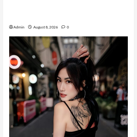
Banyak Founder Punya Ide Besar, Ika Afifah
Bangun ConnectX agar Mereka Menemukan
Orang yang Tepat
Admin
August 8, 2026
0