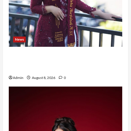
News
Tak Takut Bermimpi, Ariqoh Arista Nurfaizah
Buktikan Setiap Perempuan Punya Waktu untuk
Bersinar
Admin
August 8, 2026
0