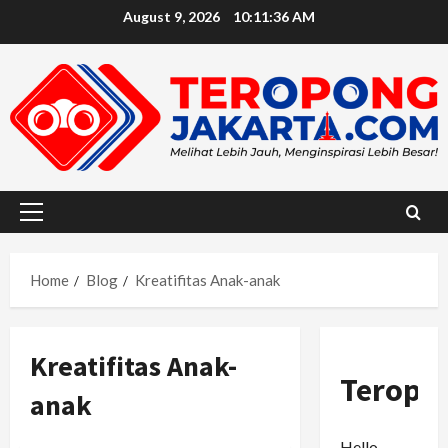
Skip
August 9, 2026
10:11:37 AM
to
content
Primary
Menu
Home
Blog
Kreatifitas Anak-anak
Kreatifitas Anak-
Teropo
anak
Hello,