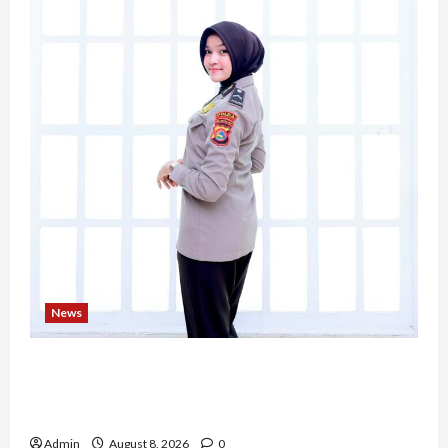
News
Bripda Ribkah Dwi Agussuciati, Atlet Bela Diri
NTB yang Bertransformasi Menjadi Polwan
Inspiratif
Admin
August 8, 2026
0