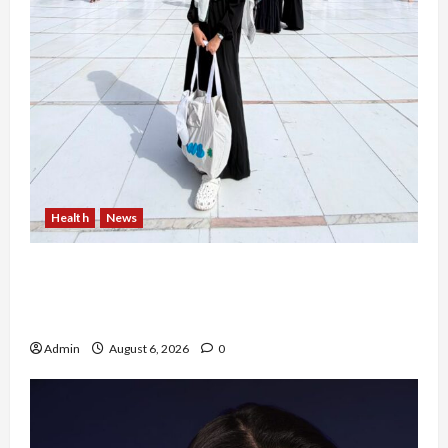
Health
News
Resign dari PNS Setelah 10 Tahun Mengabdi,
Risma Hasma Toni Buktikan Bisa Sukses
Berkarier di Arab Saudi
Admin
August 6, 2026
0