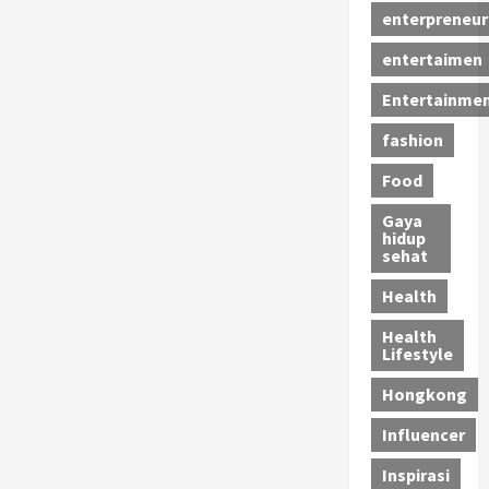
enterpreneur
entertaimen
Entertainme
fashion
Food
Gaya
hidup
sehat
Health
Health
Lifestyle
Hongkong
Influencer
Inspirasi