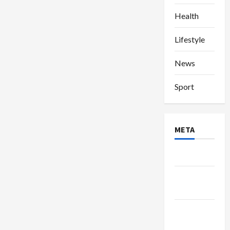
Health
Lifestyle
News
Sport
META
Log in
Entries
feed
Comments
feed