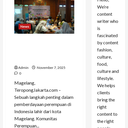
We’re
content
writer who
News
is
fascinated
Transformasi Perempuan
by content
Magelang: Dari Komunitas
fashion,
Lokal ke Jaringan Kreatif
culture,
Nasional
food,
Admin
November 7, 2025
culture and
0
lifestyle.
Magelang,
We helps
TeropongJakarta.com –
clients
Sebuah langkah penting dalam
bring the
pemberdayaan perempuan di
right
Indonesia lahir dari kota
content to
Magelang. Komunitas
the right
Perempuan...