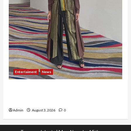
Entertaiment
News
Dari Dunia Modeling ke Barak Militer, Rizka
Varazita Rahim Buktikan Diri Lewat Latsarmil di
Rindam Jaya dan Halim
Admin
August 3, 2026
0