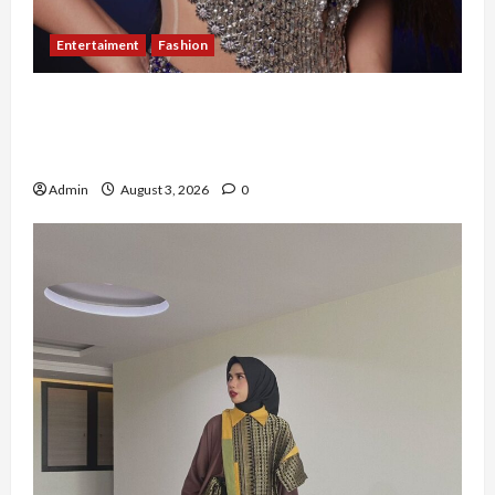
Entertaiment
Fashion
Sempat Gagal di Seleksi Akhir, Winda
Simanungkalit Bangkit dari Nol hingga
Wujudkan Mimpi Jadi Pramugari
Admin
August 3, 2026
0