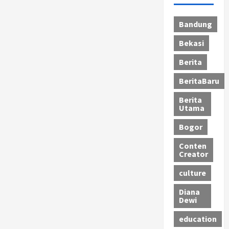
Bandung
Bekasi
Berita
BeritaBaru
Berita
Utama
Bogor
Conten
Creator
culture
Diana
Dewi
education