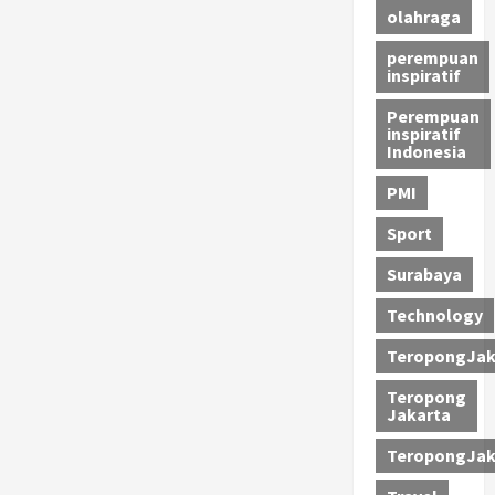
olahraga
perempuan
inspiratif
Perempuan
inspiratif
Indonesia
PMI
Sport
Surabaya
Technology
TeropongJak
Teropong
Jakarta
TeropongJak