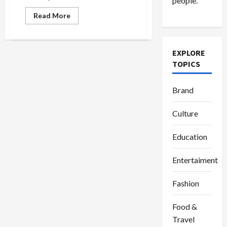
people.
Read
Read More
more
about
Transformasi
Perempuan
Magelang:
EXPLORE
Dari
TOPICS
Komunitas
Lokal
ke
Jaringan
Brand
Kreatif
Nasional
Culture
Education
Entertaiment
Fashion
Food &
Travel