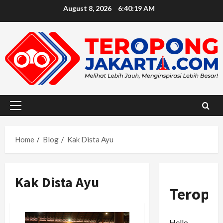
Skip
August 8, 2026
6:40:20 AM
to
content
Primary
Menu
Home
Blog
Kak Dista Ayu
Kak Dista Ayu
Teropo
Hello,