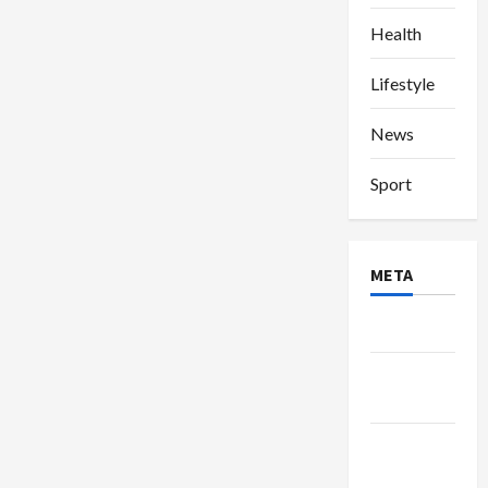
Health
Lifestyle
News
Sport
META
Log in
Entries
feed
Comments
feed