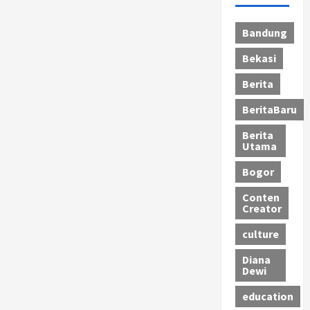
Bandung
Bekasi
Berita
BeritaBaru
Berita
Utama
Bogor
Conten
Creator
culture
Diana
Dewi
education