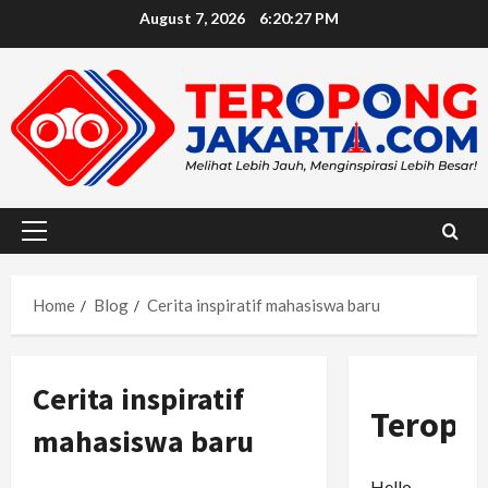
Skip
August 7, 2026
6:20:28 PM
to
content
Primary
Menu
Home
Blog
Cerita inspiratif mahasiswa baru
Cerita inspiratif
Teropo
mahasiswa baru
Hello,