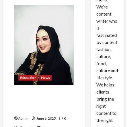
We’re
content
writer who
is
fascinated
by content
fashion,
culture,
food,
culture and
lifestyle.
Education
News
We helps
clients
Mayang Karisma Putri
Afzalina: Suara Sunyi dari
bring the
Muara Badak yang Menolak
right
Jadi Salinan
content to
Admin
June 6, 2025
0
the right