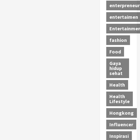
enterpreneur
entertaimen
Entertainme
fashion
Food
Gaya
hidup
sehat
Health
Health
Lifestyle
Hongkong
Influencer
Inspirasi