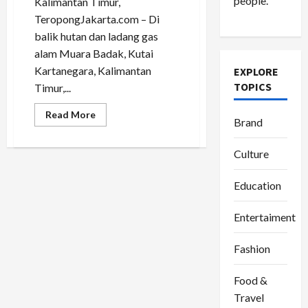
people.
Kalimantan Timur,
TeropongJakarta.com – Di
balik hutan dan ladang gas
alam Muara Badak, Kutai
Kartanegara, Kalimantan
EXPLORE
TOPICS
Timur,...
Read
Read More
Brand
more
about
Mayang
Karisma
Culture
Putri
Afzalina:
Suara
Education
Sunyi
dari
Muara
Entertaiment
Badak
yang
Menolak
Fashion
Jadi
Salinan
Food &
Travel