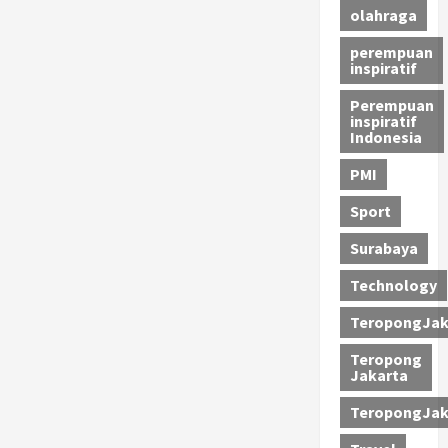
olahraga
perempuan
inspiratif
Perempuan
inspiratif
Indonesia
PMI
Sport
Surabaya
Technology
TeropongJak
Teropong
Jakarta
TeropongJak