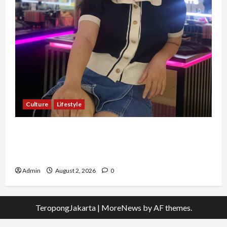
Culture
Lifestyle
Pernah Bawa Budaya Jawa Barat ke Luar
Negeri, Jihan Nabillah Kini Sukses Jadi Makeup
Artist Profesional
Admin
August 2, 2026
0
TeropongJakarta
|
MoreNews
by AF themes.