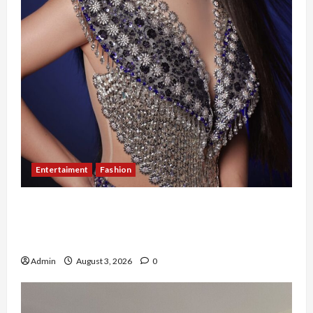
Entertaiment
Fashion
Sempat Gagal di Seleksi Akhir, Winda
Simanungkalit Bangkit dari Nol hingga
Wujudkan Mimpi Jadi Pramugari
Admin
August 3, 2026
0