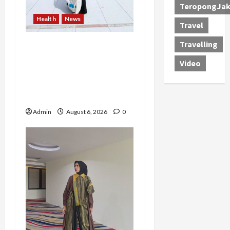
TeropongJak
Health
News
Travel
Travelling
Resign dari PNS Setelah
10 Tahun Mengabdi,
Video
Risma Hasma Toni
Buktikan Bisa Sukses
Berkarier di Arab Saudi
Admin
August 6, 2026
0