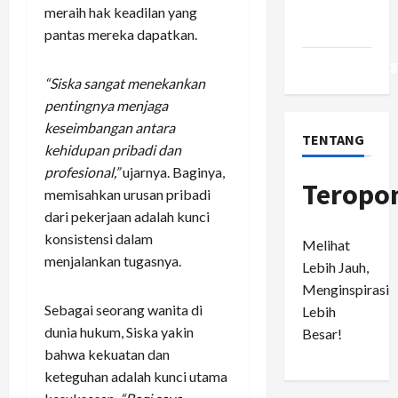
Comments
meraih hak keadilan yang
feed
pantas mereka dapatkan.
WordPress.or
“Siska sangat menekankan
pentingnya menjaga
keseimbangan antara
TENTANG
kehidupan pribadi dan
profesional,”
ujarnya. Baginya,
Teropo
memisahkan urusan pribadi
dari pekerjaan adalah kunci
konsistensi dalam
Melihat
menjalankan tugasnya.
Lebih Jauh,
Menginspirasi
Sebagai seorang wanita di
Lebih
dunia hukum, Siska yakin
Besar!
bahwa kekuatan dan
keteguhan adalah kunci utama