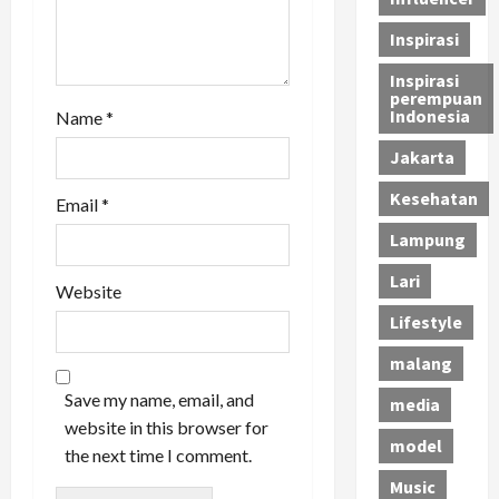
Inspirasi
Inspirasi
perempuan
Indonesia
Name
*
Jakarta
Kesehatan
Email
*
Lampung
Lari
Website
Lifestyle
malang
Save my name, email, and
media
website in this browser for
model
the next time I comment.
Music