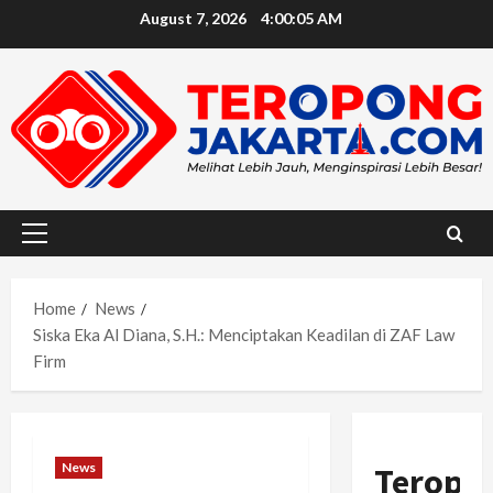
Skip
August 7, 2026
4:00:06 AM
to
content
Primary
Menu
Home
News
Siska Eka Al Diana, S.H.: Menciptakan Keadilan di ZAF Law
Firm
News
Teropo