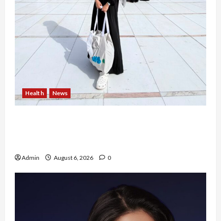
Health
News
Resign dari PNS Setelah 10 Tahun Mengabdi,
Risma Hasma Toni Buktikan Bisa Sukses
Berkarier di Arab Saudi
Admin
August 6, 2026
0