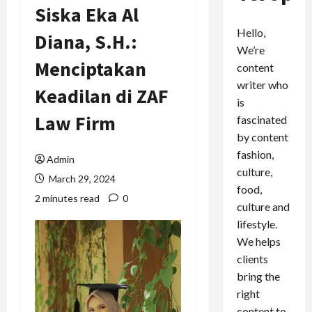
Siska Eka Al
Hello,
Diana, S.H.:
We’re
Menciptakan
content
writer who
Keadilan di ZAF
is
Law Firm
fascinated
by content
fashion,
Admin
culture,
March 29, 2024
food,
2 minutes read
0
culture and
lifestyle.
We helps
clients
bring the
right
content to