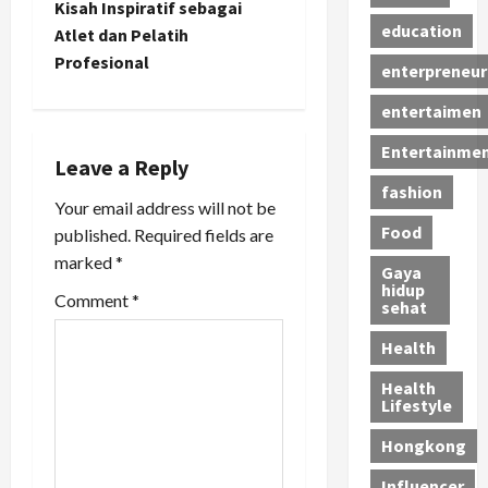
n
Kisah Inspiratif sebagai
education
Atlet dan Pelatih
a
Profesional
enterpreneur
v
entertaimen
i
Entertainme
Leave a Reply
g
fashion
Your email address will not be
a
Food
published.
Required fields are
marked
*
Gaya
t
hidup
Comment
*
sehat
i
Health
o
Health
Lifestyle
n
Hongkong
Influencer