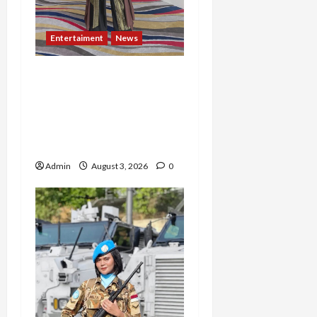
Entertaiment
News
Dari Dunia Modeling ke
Barak Militer, Rizka
Varazita Rahim Buktikan
Diri Lewat Latsarmil di
Rindam Jaya dan Halim
Admin
August 3, 2026
0