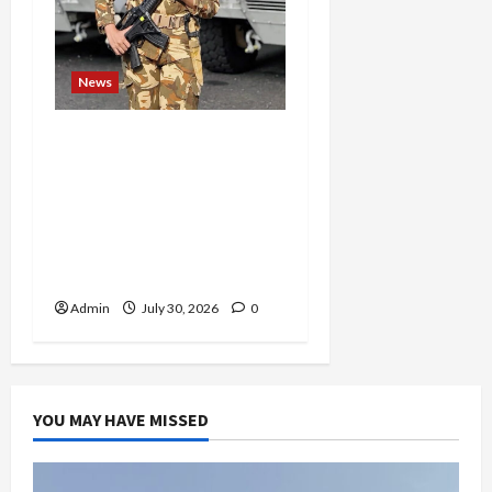
News
Perjuangan 4 Tahun
Serda (K) Afifah Amelia,
Dari Mengejar Cita-Cita
Abdi Negara hingga
Mengabdi dalam Satgas
Lebanon
Admin
July 30, 2026
0
YOU MAY HAVE MISSED