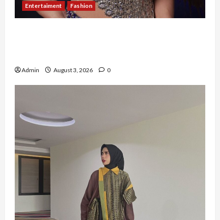
Entertaiment
Fashion
Sempat Gagal di Seleksi Akhir, Winda
Simanungkalit Bangkit dari Nol hingga
Wujudkan Mimpi Jadi Pramugari
Admin
August 3, 2026
0