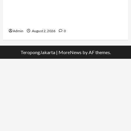
Pernah Bawa Budaya Jawa Barat ke Luar
Negeri, Jihan Nabillah Kini Sukses Jadi Makeup
Artist Profesional
Admin
August 2, 2026
0
TeropongJakarta
|
MoreNews
by AF themes.