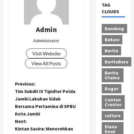
TAG
CLOUDS
Admin
Bandung
Bekasi
Administrator
Berita
Visit Website
BeritaBaru
View All Posts
Berita
Utama
P
Previous:
Bogor
Tim Subdit IV Tipidter Polda
o
Jambi Lakukan Sidak
Conten
Creator
Bersama Pertamina di SPBU
s
Kota Jambi
culture
t
Next:
Diana
Kintan Savira: Menorehkan
Dewi