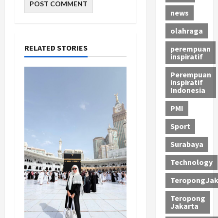
news
olahraga
RELATED STORIES
perempuan
inspiratif
Perempuan
inspiratif
Indonesia
PMI
Sport
Surabaya
Technology
TeropongJak
Teropong
Jakarta