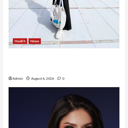
Health
News
Resign dari PNS Setelah 10 Tahun Mengabdi,
Risma Hasma Toni Buktikan Bisa Sukses
Berkarier di Arab Saudi
Admin
August 6, 2026
0