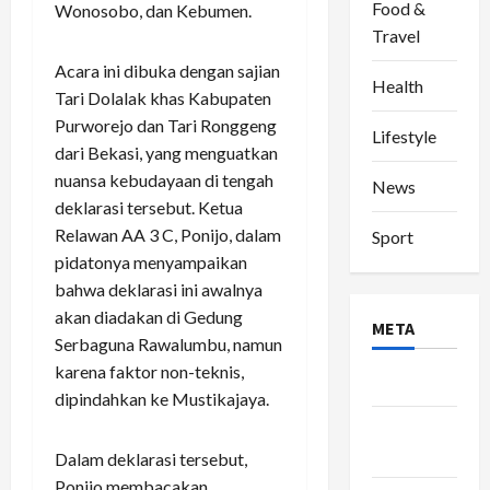
Food &
Wonosobo, dan Kebumen.
Travel
Acara ini dibuka dengan sajian
Health
Tari Dolalak khas Kabupaten
Purworejo dan Tari Ronggeng
Lifestyle
dari Bekasi, yang menguatkan
nuansa kebudayaan di tengah
News
deklarasi tersebut. Ketua
Relawan AA 3 C, Ponijo, dalam
Sport
pidatonya menyampaikan
bahwa deklarasi ini awalnya
akan diadakan di Gedung
META
Serbaguna Rawalumbu, namun
karena faktor non-teknis,
Log in
dipindahkan ke Mustikajaya.
Entries
feed
Dalam deklarasi tersebut,
Ponijo membacakan