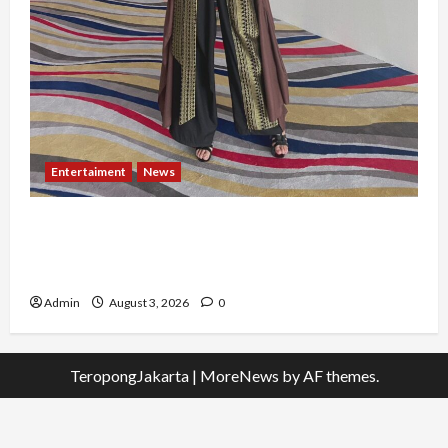
Entertaiment
News
Dari Dunia Modeling ke Barak Militer, Rizka
Varazita Rahim Buktikan Diri Lewat Latsarmil di
Rindam Jaya dan Halim
Admin
August 3, 2026
0
TeropongJakarta
|
MoreNews
by AF themes.