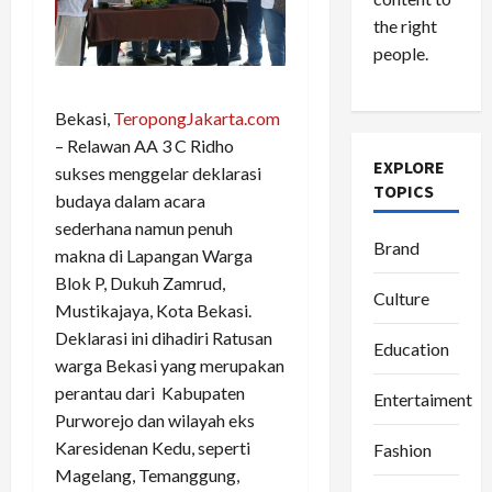
the right
people.
Bekasi,
TeropongJakarta.com
– Relawan AA 3 C Ridho
EXPLORE
sukses menggelar deklarasi
TOPICS
budaya dalam acara
sederhana namun penuh
Brand
makna di Lapangan Warga
Blok P, Dukuh Zamrud,
Culture
Mustikajaya, Kota Bekasi.
Deklarasi ini dihadiri Ratusan
Education
warga Bekasi yang merupakan
perantau dari Kabupaten
Entertaiment
Purworejo dan wilayah eks
Karesidenan Kedu, seperti
Fashion
Magelang, Temanggung,