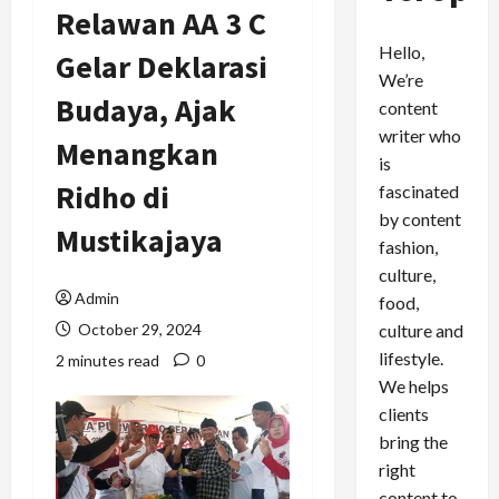
Relawan AA 3 C
Hello,
Gelar Deklarasi
We’re
Budaya, Ajak
content
writer who
Menangkan
is
Ridho di
fascinated
by content
Mustikajaya
fashion,
culture,
Admin
food,
culture and
October 29, 2024
lifestyle.
2 minutes read
0
We helps
clients
bring the
right
content to