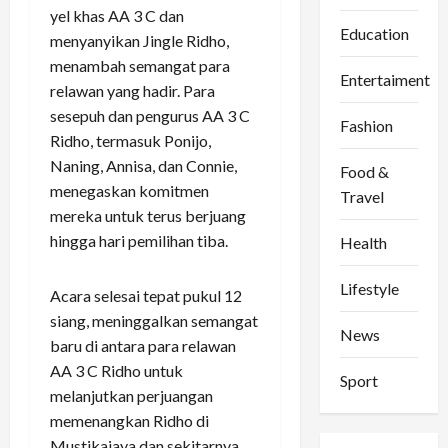
yel khas AA 3 C dan
Education
menyanyikan Jingle Ridho,
menambah semangat para
Entertaiment
relawan yang hadir. Para
sesepuh dan pengurus AA 3 C
Fashion
Ridho, termasuk Ponijo,
Naning, Annisa, dan Connie,
Food &
menegaskan komitmen
Travel
mereka untuk terus berjuang
hingga hari pemilihan tiba.
Health
Lifestyle
Acara selesai tepat pukul 12
siang, meninggalkan semangat
News
baru di antara para relawan
AA 3 C Ridho untuk
Sport
melanjutkan perjuangan
memenangkan Ridho di
Mustikajaya dan sekitarnya.