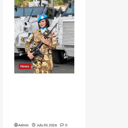
News
Perjuangan 4 Tahun
Serda (K) Afifah Amelia,
Dari Mengejar Cita-Cita
Abdi Negara hingga
Mengabdi dalam Satgas
Lebanon
Admin
July 30, 2026
0