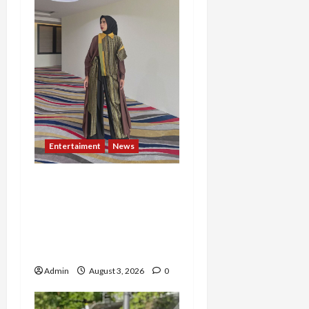
Entertaiment
News
Dari Dunia Modeling ke
Barak Militer, Rizka
Varazita Rahim Buktikan
Diri Lewat Latsarmil di
Rindam Jaya dan Halim
Admin
August 3, 2026
0