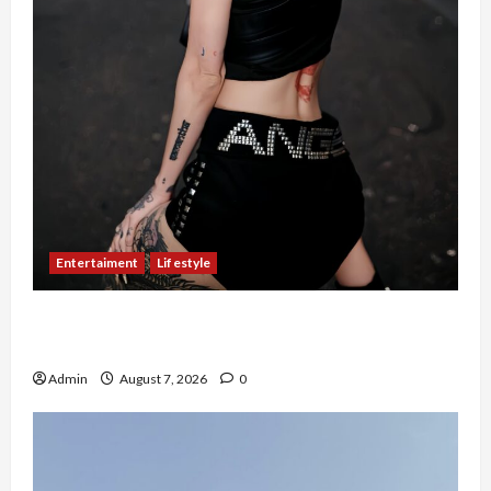
Entertaiment
Lifestyle
QueenzAngell, Model Asal Jakarta yang Meniti
Karier hingga ke Australia
Admin
August 7, 2026
0