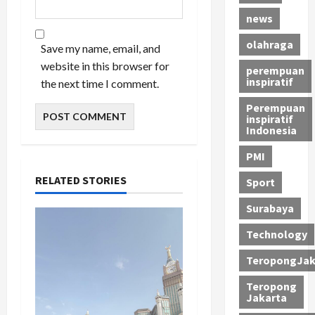
news
olahraga
Save my name, email, and
website in this browser for
perempuan
inspiratif
the next time I comment.
Perempuan
inspiratif
Indonesia
PMI
RELATED STORIES
Sport
Surabaya
Technology
TeropongJak
Teropong
Jakarta