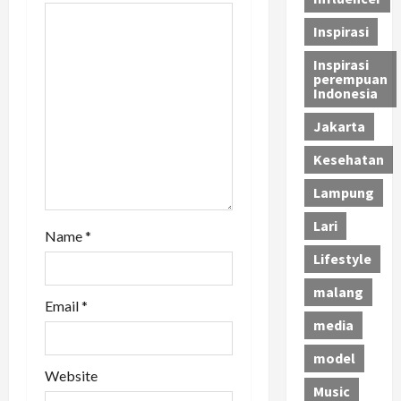
i
Inspirasi
o
Inspirasi
n
perempuan
Indonesia
Jakarta
Kesehatan
Lampung
Lari
Name
*
Lifestyle
malang
Email
*
media
model
Website
Music