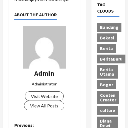
TAG
CLOUDS
ABOUT THE AUTHOR
Bandung
Bekasi
Berita
BeritaBaru
Berita
Admin
Utama
Administrator
Bogor
Conten
Visit Website
Creator
View All Posts
culture
Diana
P
Previous:
Dewi