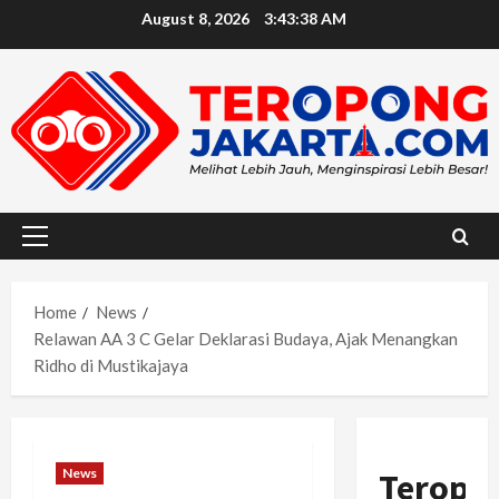
Skip
August 8, 2026
3:43:39 AM
to
content
Primary
Menu
Home
News
Relawan AA 3 C Gelar Deklarasi Budaya, Ajak Menangkan
Ridho di Mustikajaya
News
Teropo