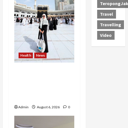
TeropongJak
Travel
Travelling
Video
Health
News
Resign dari PNS Setelah
10 Tahun Mengabdi,
Risma Hasma Toni
Buktikan Bisa Sukses
Berkarier di Arab Saudi
Admin
August 6, 2026
0