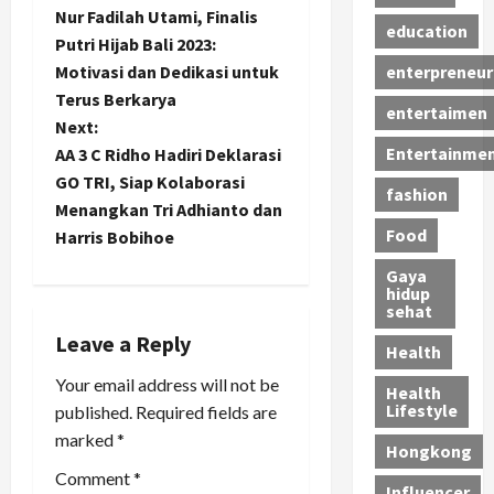
Nur Fadilah Utami, Finalis
education
o
Putri Hijab Bali 2023:
Motivasi dan Dedikasi untuk
enterpreneur
s
Terus Berkarya
entertaimen
t
Next:
Entertainme
AA 3 C Ridho Hadiri Deklarasi
n
GO TRI, Siap Kolaborasi
fashion
Menangkan Tri Adhianto dan
a
Food
Harris Bobihoe
v
Gaya
hidup
sehat
i
Leave a Reply
Health
g
Your email address will not be
Health
a
Lifestyle
published.
Required fields are
marked
*
t
Hongkong
Comment
*
Influencer