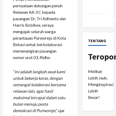
Comments
pernyataan dukungan penuh
feed
Relawan AA 3 C kepada
pasangan Dr. Tri Adhianto dan
WordPress.or
Harris Bobihoe, seraya
mengajak seluruh warga
perantauan Purworejo di Kota
TENTANG
Bekasi untuk berkolaborasi
memenangkan pasangan
Teropo
nomor urut 03, Ridho.
Melihat
“
Ini adalah langkah awal kami
Lebih Jauh,
untuk bekerja keras, dengan
Menginspirasi
semangat kolaborasi bersama
Lebih
relawan lain, agar hasil
Besar!
maksimal tercapai dalam satu
bulan menuju pesta
demokrasi di Purworejo
,” ujar