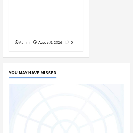
Banyak Founder Punya
Ide Besar, Ika Afifah
Bangun ConnectX agar
Mereka Menemukan
Orang yang Tepat
Admin
August 8, 2026
0
YOU MAY HAVE MISSED