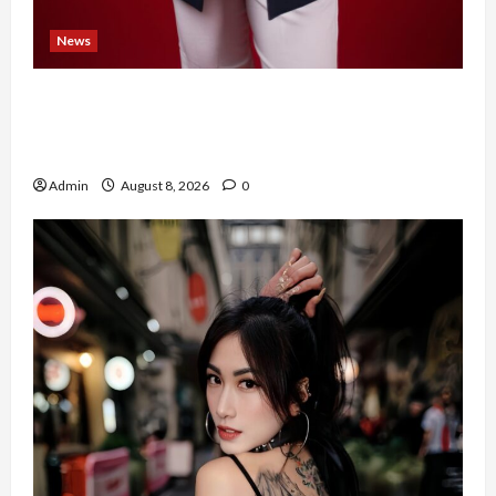
News
Banyak Founder Punya Ide Besar, Ika Afifah
Bangun ConnectX agar Mereka Menemukan
Orang yang Tepat
Admin
August 8, 2026
0