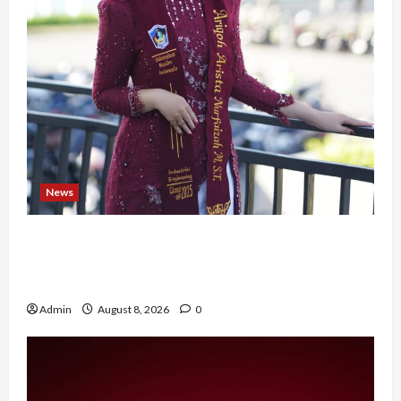
News
Tak Takut Bermimpi, Ariqoh Arista Nurfaizah
Buktikan Setiap Perempuan Punya Waktu untuk
Bersinar
Admin
August 8, 2026
0