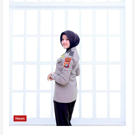
News
Bripda Ribkah Dwi Agussuciati, Atlet Bela Diri