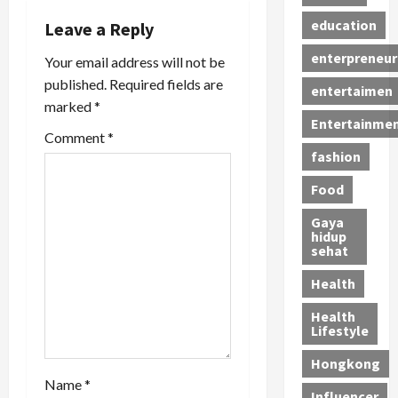
v
education
Leave a Reply
i
enterpreneur
Your email address will not be
published.
Required fields are
g
entertaimen
marked
*
a
Entertainme
Comment
*
fashion
t
Food
i
Gaya
o
hidup
sehat
n
Health
Health
Lifestyle
Hongkong
Name
*
Influencer