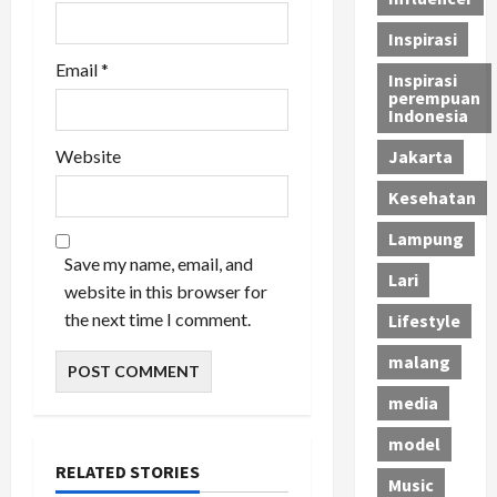
Inspirasi
Email
*
Inspirasi
perempuan
Indonesia
Website
Jakarta
Kesehatan
Lampung
Save my name, email, and
Lari
website in this browser for
the next time I comment.
Lifestyle
malang
media
model
RELATED STORIES
Music