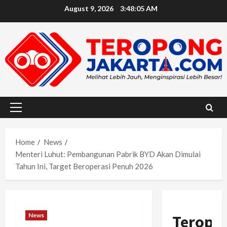
Skip
August 9, 2026
3:48:07 AM
to
content
Primary
Menu
Home
News
Menteri Luhut: Pembangunan Pabrik BYD Akan Dimulai
Tahun Ini, Target Beroperasi Penuh 2026
News
Teropo