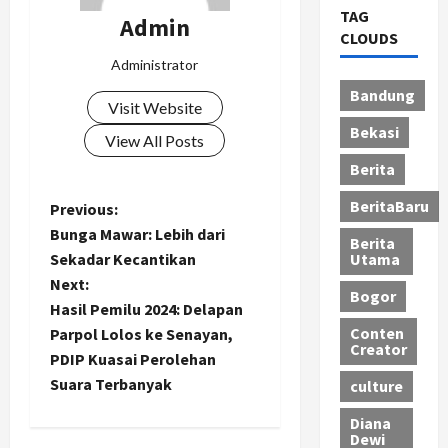
TAG
Admin
CLOUDS
Administrator
Bandung
Visit Website
Bekasi
View All Posts
Berita
BeritaBaru
P
Previous:
Bunga Mawar: Lebih dari
Berita
o
Sekadar Kecantikan
Utama
Next:
s
Bogor
Hasil Pemilu 2024: Delapan
Conten
t
Parpol Lolos ke Senayan,
Creator
PDIP Kuasai Perolehan
n
Suara Terbanyak
culture
a
Diana
Dewi