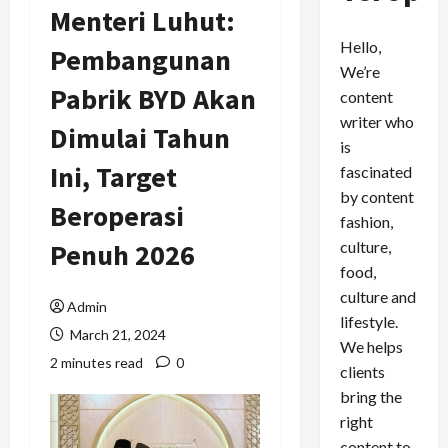
Menteri Luhut:
Hello,
Pembangunan
We’re
Pabrik BYD Akan
content
writer who
Dimulai Tahun
is
Ini, Target
fascinated
by content
Beroperasi
fashion,
culture,
Penuh 2026
food,
culture and
Admin
lifestyle.
March 21, 2024
We helps
2 minutes read
0
clients
bring the
right
content to