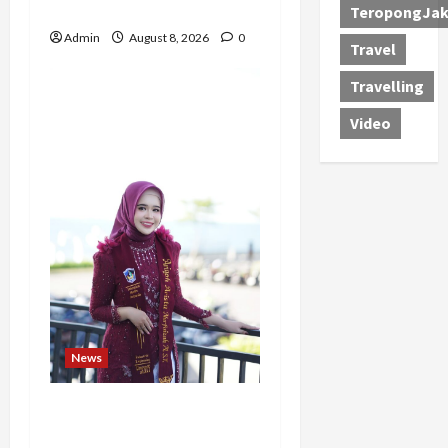
Polwan Inspiratif
TeropongJak
Admin
August 8, 2026
0
Travel
Travelling
Video
News
Tak Takut Bermimpi,
Ariqoh Arista Nurfaizah