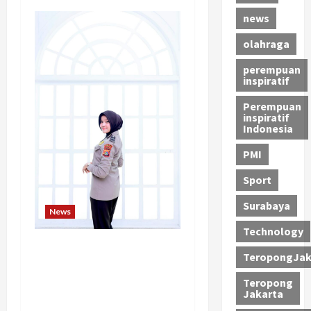
news
olahraga
perempuan
inspiratif
Perempuan
inspiratif
Indonesia
PMI
Sport
Surabaya
News
Technology
Bripda Ribkah Dwi
TeropongJak
Agussuciati, Atlet Bela
Diri NTB yang
Teropong
Jakarta
Bertransformasi Menjadi