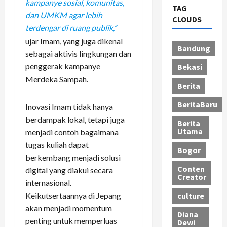
kampanye sosial, komunitas,
TAG
dan UMKM agar lebih
CLOUDS
terdengar di ruang publik,”
ujar Imam, yang juga dikenal
Bandung
sebagai aktivis lingkungan dan
penggerak kampanye
Bekasi
Merdeka Sampah.
Berita
BeritaBaru
Inovasi Imam tidak hanya
berdampak lokal, tetapi juga
Berita
Utama
menjadi contoh bagaimana
tugas kuliah dapat
Bogor
berkembang menjadi solusi
Conten
digital yang diakui secara
Creator
internasional.
Keikutsertaannya di Jepang
culture
akan menjadi momentum
Diana
penting untuk memperluas
Dewi