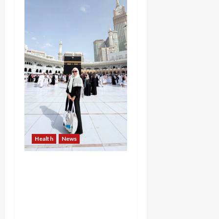
Health
News
Resign dari PNS Setelah
10 Tahun Mengabdi,
Risma Hasma Toni
Buktikan Bisa Sukses
Berkarier di Arab Saudi