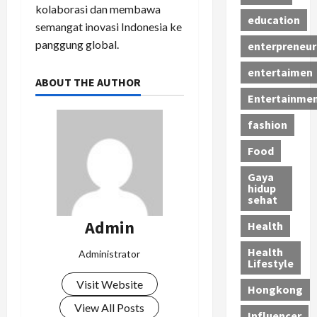
kolaborasi dan membawa
education
semangat inovasi Indonesia ke
panggung global.
enterpreneur
entertaimen
ABOUT THE AUTHOR
Entertainme
fashion
Food
Gaya
hidup
sehat
Admin
Health
Health
Administrator
Lifestyle
Visit Website
Hongkong
View All Posts
Influencer