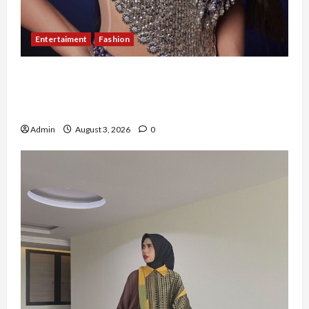
Entertaiment
Fashion
Sempat Gagal di Seleksi Akhir, Winda
Simanungkalit Bangkit dari Nol hingga
Wujudkan Mimpi Jadi Pramugari
Admin
August 3, 2026
0