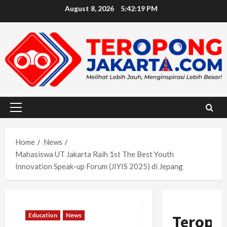
Skip
August 8, 2026
5:42:21 PM
to
content
Primary
Menu
Home
News
Mahasiswa UT Jakarta Raih 1st The Best Youth
Innovation Speak-up Forum (JIYIS 2025) di Jepang
Education
News
Teropo