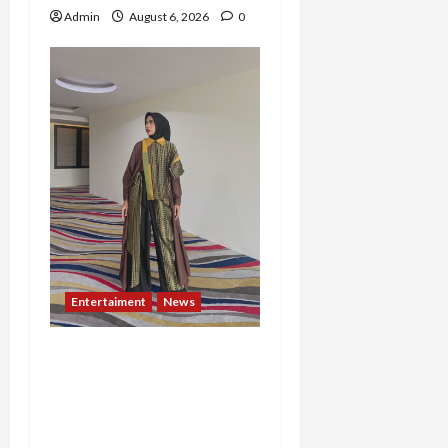
Admin
August 6, 2026
0
Entertaiment
News
Dari Dunia Modeling ke
Barak Militer, Rizka
Varazita Rahim Buktikan
Diri Lewat Latsarmil di