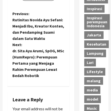
Inspirasi
P
Previous:
Inspirasi
Rutinitas Novida Ayu Sefani:
perempuan
o
Indonesia
Menjadi Ibu, Kreator Konten,
dan Pendamping Suami
s
Jakarta
dalam Satu Waktu
Kesehatan
t
Next:
dr. Sita Ayu Arumi, SpOG, MSc
Lampung
n
(HumRepro): Perempuan
Lari
Pertama yang Menjaga
a
Rahim Perempuan Lewat
Lifestyle
Bedah Robotik
v
malang
i
media
g
Leave a Reply
model
a
Music
Your email address will not be