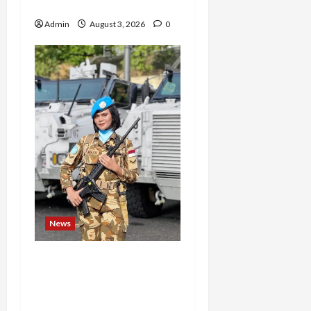
Rindam Jaya dan Halim
Admin
August 3, 2026
0
News
Perjuangan 4 Tahun
Serda (K) Afifah Amelia,
Dari Mengejar Cita-Cita