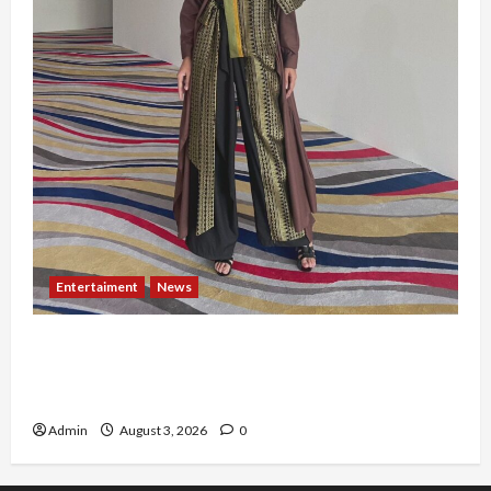
Entertaiment
News
Dari Dunia Modeling ke Barak Militer, Rizka
Varazita Rahim Buktikan Diri Lewat Latsarmil di
Rindam Jaya dan Halim
Admin
August 3, 2026
0