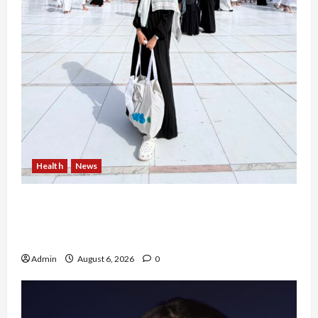
Health
News
Resign dari PNS Setelah 10 Tahun Mengabdi,
Risma Hasma Toni Buktikan Bisa Sukses
Berkarier di Arab Saudi
Admin
August 6, 2026
0