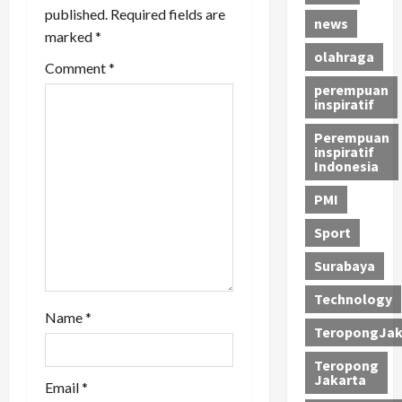
published.
Required fields are
t
news
marked
*
olahraga
i
Comment
*
perempuan
o
inspiratif
n
Perempuan
inspiratif
Indonesia
PMI
Sport
Surabaya
Technology
Name
*
TeropongJak
Teropong
Jakarta
Email
*