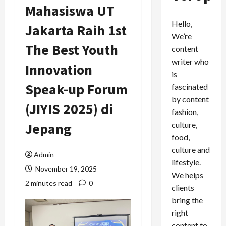
Mahasiswa UT
Hello,
Jakarta Raih 1st
We’re
The Best Youth
content
writer who
Innovation
is
Speak-up Forum
fascinated
by content
(JIYIS 2025) di
fashion,
culture,
Jepang
food,
culture and
Admin
lifestyle.
November 19, 2025
We helps
2 minutes read
0
clients
bring the
right
content to