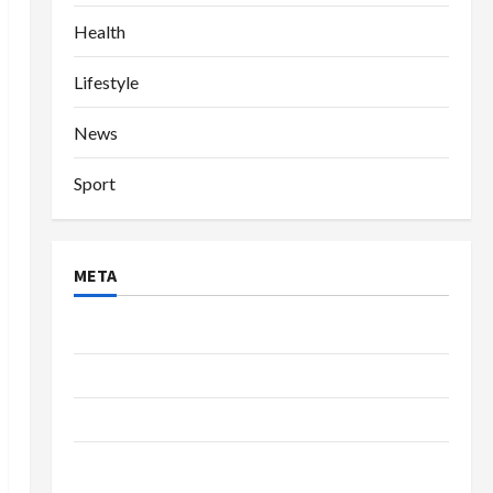
Health
Lifestyle
News
Sport
META
Log in
Entries feed
Comments feed
WordPress.org