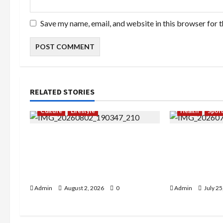
Save my name, email, and website in this browser for 
RELATED STORIES
Culture
Lifestyle
Health
Spor
Pernah Bawa Budaya Jawa
Sekar Mudita
Barat ke Luar Negeri, Jihan
Kehilangan I
Nabillah Kini Sukses Jadi
Kedamaian L
Makeup Artist Profesional
Konten Lifes
Admin
August 2, 2026
0
Admin
July 25