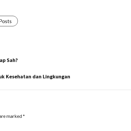
 Posts
tap Sah?
tuk Kesehatan dan Lingkungan
 are marked
*