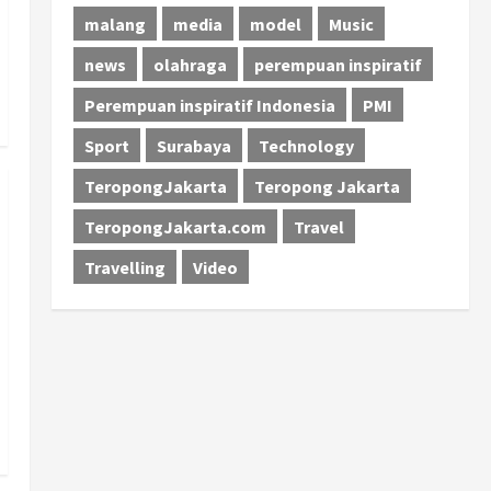
malang
media
model
Music
news
olahraga
perempuan inspiratif
Perempuan inspiratif Indonesia
PMI
Sport
Surabaya
Technology
TeropongJakarta
Teropong Jakarta
TeropongJakarta.com
Travel
Travelling
Video