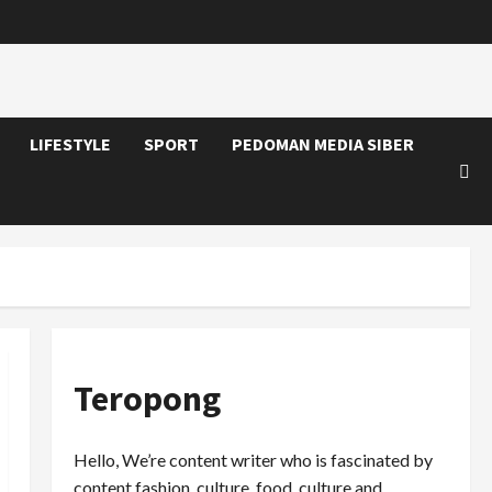
LIFESTYLE
SPORT
PEDOMAN MEDIA SIBER
Teropong
Hello, We’re content writer who is fascinated by
content fashion, culture, food, culture and