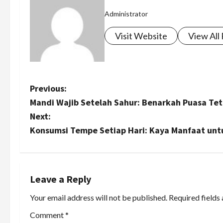
Administrator
Visit Website
View All
P
Previous:
Mandi Wajib Setelah Sahur: Benarkah Puasa Te
o
Next:
s
Konsumsi Tempe Setiap Hari: Kaya Manfaat un
t
n
Leave a Reply
a
Your email address will not be published.
Required fields
v
Comment
*