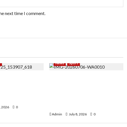
the next time I comment.
t
News
Sport
 Bangkit dari
ASTRAMI Ukir Sejarah di Rusia,
bu, Temukan
Master Dhentykitty Tampil
ewat Yoga dan
sebagai Guest Star
tyle
Performance Master Class
Internasional
, 2026
0
Admin
July 8, 2026
0