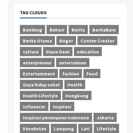
TAG CLOUDS
Bandung
Bekasi
Berita
BeritaBaru
Berita Utama
Bogor
Conten Creator
culture
Diana Dewi
education
enterpreneur
entertaimen
Entertainment
fashion
Food
Gaya hidup sehat
Health
Health Lifestyle
Hongkong
Influencer
Inspirasi
Inspirasi perempuan Indonesia
Jakarta
Kesehatan
Lampung
Lari
Lifestyle