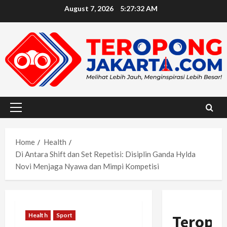
Skip
August 7, 2026
5:27:33 AM
to
content
Primary
Menu
Home
Health
Di Antara Shift dan Set Repetisi: Disiplin Ganda Hylda
Novi Menjaga Nyawa dan Mimpi Kompetisi
Health
Sport
Teropo