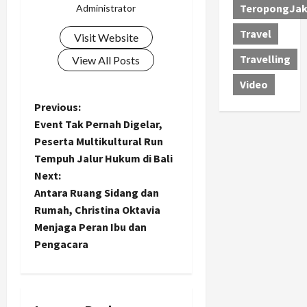
TeropongJak
Administrator
Travel
Visit Website
Travelling
View All Posts
Video
P
Previous:
Event Tak Pernah Digelar,
o
Peserta Multikultural Run
Tempuh Jalur Hukum di Bali
s
Next:
t
Antara Ruang Sidang dan
Rumah, Christina Oktavia
n
Menjaga Peran Ibu dan
Pengacara
a
v