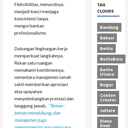
Fleksibilitas, menurutnya,
TAG
CLOUDS
menjadi kunci menjaga
konsistensi tanpa
mengorbankan
Bandung
profesionalisme.
Bekasi
Berita
Dukungan lingkungan kerja
memperkuat langkahnya.
BeritaBaru
Rekan satu ruangan
Berita
memahami komitmennya,
Utama
sementara manajemen rumah
sakit memberikan apresiasi
Bogor
atas upayanya
Conten
menyeimbangkan prestasi dan
Creator
tanggung jawab.
“Teman-
culture
teman mendukung, dan
manajemen juga
Diana
Dewi
mengapresiasi apa yang saya