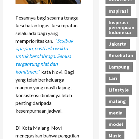
Inspirasi
Pesannya bagi sesama tenaga
Inspirasi
kesehatan lugas: kesempatan
perempuan
Indonesia
selalu ada bagi yang
memprioritaskan.
“Sesibuk
Jakarta
apa pun, pasti ada waktu
Kesehatan
untuk berolahraga. Semua
tergantung niat dan
Lampung
komitmen,”
kata Novi. Bagi
Lari
yang telah berkeluarga
maupun yang masih lajang,
Lifestyle
konsistensi dinilainya lebih
malang
penting daripada
kesempurnaan jadwal.
media
model
Di Kota Malang, Novi
menegaskan bahwa panggilan
Music