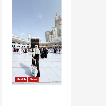
Health
News
Resign dari PNS Setelah
10 Tahun Mengabdi,
Risma Hasma Toni