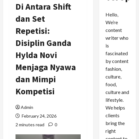
Di Antara Shift
Hello,
dan Set
We’re
Repetisi:
content
writer who
Disiplin Ganda
is
Hylda Novi
fascinated
by content
Menjaga Nyawa
fashion,
culture,
dan Mimpi
food,
Kompetisi
culture and
lifestyle.
We helps
Admin
clients
February 24, 2026
bring the
2 minutes read
0
right
content to