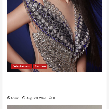
Entertaiment
Fashion
Sempat Gagal di Seleksi Akhir, Winda
Simanungkalit Bangkit dari Nol hingga
Wujudkan Mimpi Jadi Pramugari
Admin
August 3, 2026
0