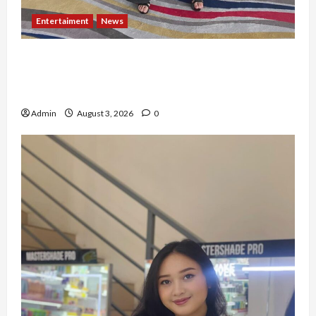
Entertaiment
News
Dari Dunia Modeling ke Barak Militer, Rizka
Varazita Rahim Buktikan Diri Lewat Latsarmil di
Rindam Jaya dan Halim
Admin
August 3, 2026
0