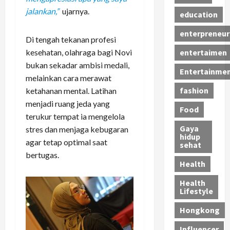
jalankan,”
ujarnya.
education
enterpreneur
Di tengah tekanan profesi
kesehatan, olahraga bagi Novi
entertaimen
bukan sekadar ambisi medali,
Entertainme
melainkan cara merawat
fashion
ketahanan mental. Latihan
menjadi ruang jeda yang
Food
terukur tempat ia mengelola
Gaya
stres dan menjaga kebugaran
hidup
agar tetap optimal saat
sehat
bertugas.
Health
Health
Lifestyle
Hongkong
Influencer