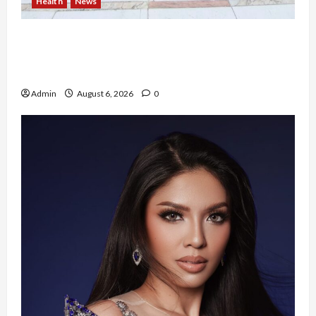
Health
News
Resign dari PNS Setelah 10 Tahun Mengabdi,
Risma Hasma Toni Buktikan Bisa Sukses
Berkarier di Arab Saudi
Admin
August 6, 2026
0