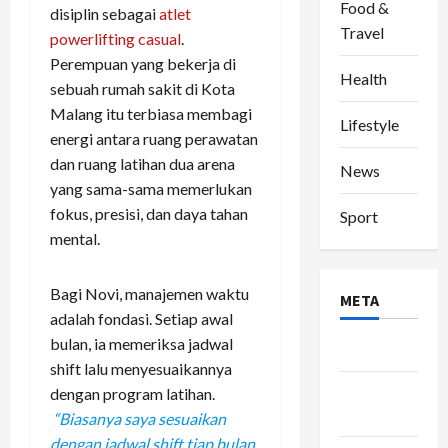
Food &
disiplin sebagai
atlet
Travel
powerlifting casual
.
Perempuan yang bekerja di
Health
sebuah rumah sakit di Kota
Malang itu terbiasa membagi
Lifestyle
energi antara ruang perawatan
dan ruang latihan dua arena
News
yang sama-sama memerlukan
fokus, presisi, dan daya tahan
Sport
mental.
Bagi Novi, manajemen waktu
META
adalah fondasi. Setiap awal
bulan, ia memeriksa jadwal
Log in
shift lalu menyesuaikannya
Entries
dengan program latihan.
feed
“Biasanya saya sesuaikan
dengan jadwal shift tiap bulan.