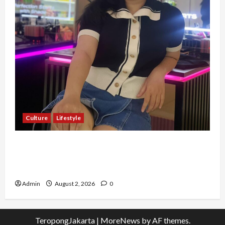
Culture
Lifestyle
Pernah Bawa Budaya Jawa Barat ke Luar
Negeri, Jihan Nabillah Kini Sukses Jadi Makeup
Artist Profesional
Admin
August 2, 2026
0
TeropongJakarta
|
MoreNews
by AF themes.