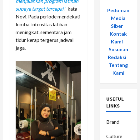
menjalankan program latihan
supaya target tercapai,”
kata
Pedoman
Novi. Pada periode mendekati
Media
lomba, intensitas latihan
Siber
-
meningkat, sementara jam
Kontak
tidur kerap tergerus jadwal
Kami
-
jaga.
Susunan
Redaksi
-
Tentang
Kami
USEFUL
LINKS
Brand
Culture