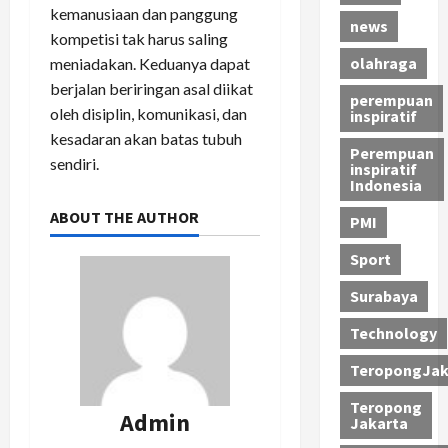
kemanusiaan dan panggung
news
kompetisi tak harus saling
olahraga
meniadakan. Keduanya dapat
berjalan beriringan asal diikat
perempuan
oleh disiplin, komunikasi, dan
inspiratif
kesadaran akan batas tubuh
Perempuan
sendiri.
inspiratif
Indonesia
ABOUT THE AUTHOR
PMI
Sport
Surabaya
Technology
TeropongJak
Teropong
Admin
Jakarta