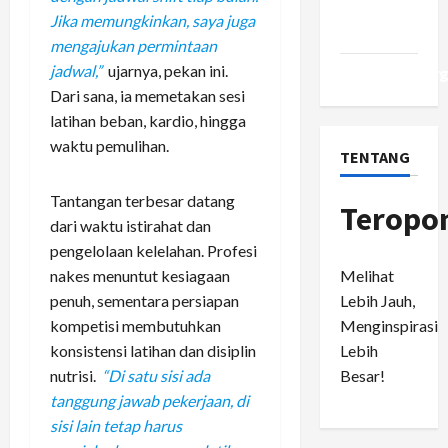
Comments
Jika memungkinkan, saya juga
feed
mengajukan permintaan
jadwal,”
ujarnya, pekan ini.
WordPress.or
Dari sana, ia memetakan sesi
latihan beban, kardio, hingga
waktu pemulihan.
TENTANG
Tantangan terbesar datang
Teropo
dari waktu istirahat dan
pengelolaan kelelahan. Profesi
Melihat
nakes menuntut kesiagaan
Lebih Jauh,
penuh, sementara persiapan
Menginspirasi
kompetisi membutuhkan
Lebih
konsistensi latihan dan disiplin
Besar!
nutrisi.
“Di satu sisi ada
tanggung jawab pekerjaan, di
sisi lain tetap harus