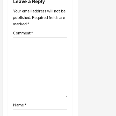
i
Leave a Reply
Your email address will not be
g
published.
Required fields are
a
marked
*
t
Comment
*
i
o
n
Name
*