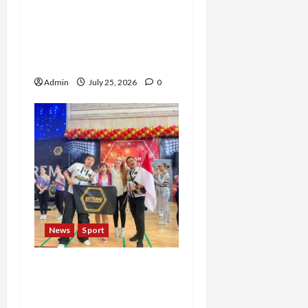
dari Kehilangan Ibu,
Temukan Kedamaian
Lewat Yoga dan Konten
Lifestyle
Admin
July 25, 2026
0
News
Sport
ASTRAMI Ukir Sejarah di
Rusia, Master
Dhentykitty Tampil