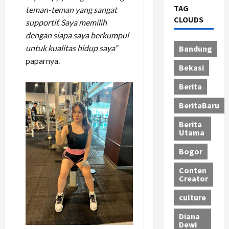
TAG
teman-teman yang sangat
CLOUDS
supportif. Saya memilih
dengan siapa saya berkumpul
untuk kualitas hidup saya”
Bandung
paparnya.
Bekasi
Berita
BeritaBaru
Berita
Utama
Bogor
Conten
Creator
culture
Diana
Dewi