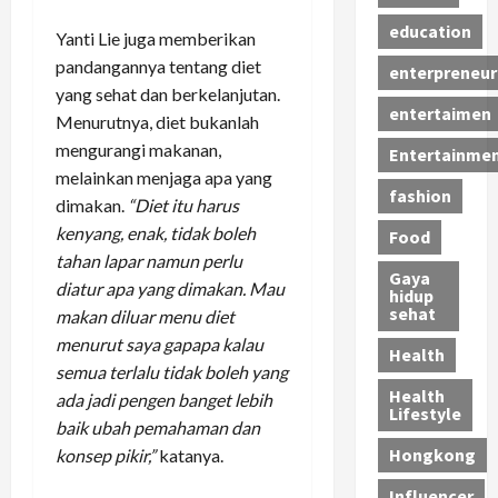
education
Yanti Lie juga memberikan
pandangannya tentang diet
enterpreneur
yang sehat dan berkelanjutan.
entertaimen
Menurutnya, diet bukanlah
mengurangi makanan,
Entertainme
melainkan menjaga apa yang
fashion
dimakan.
“Diet itu harus
kenyang, enak, tidak boleh
Food
tahan lapar namun perlu
Gaya
diatur apa yang dimakan. Mau
hidup
sehat
makan diluar menu diet
menurut saya gapapa kalau
Health
semua terlalu tidak boleh yang
Health
ada jadi pengen banget lebih
Lifestyle
baik ubah pemahaman dan
Hongkong
konsep pikir,”
katanya.
Influencer