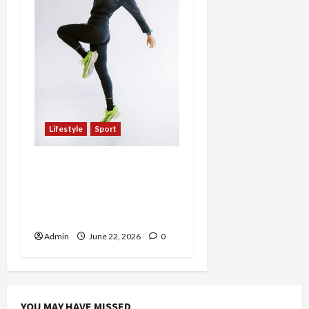
Lifestyle
Sport
Liza Ranie, Ibu Aktif yang
Menjadikan Lari sebagai
Titik Balik Hidup dan
Gaya Hidup Sehat
Admin
June 22, 2026
0
YOU MAY HAVE MISSED