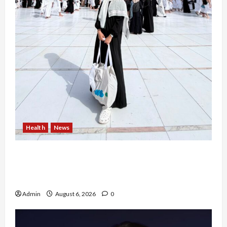
Health
News
Resign dari PNS Setelah 10 Tahun Mengabdi,
Risma Hasma Toni Buktikan Bisa Sukses
Berkarier di Arab Saudi
Admin
August 6, 2026
0