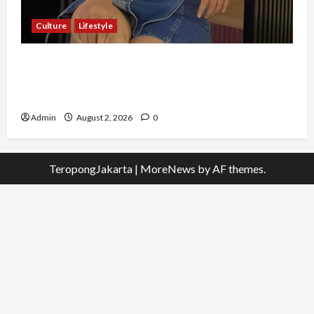
Culture
Lifestyle
Pernah Bawa Budaya Jawa Barat ke Luar
Negeri, Jihan Nabillah Kini Sukses Jadi Makeup
Artist Profesional
Admin
August 2, 2026
0
TeropongJakarta
|
MoreNews
by AF themes.