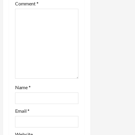
Comment
*
i
o
n
Name
*
Email
*
Website