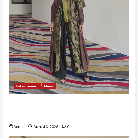
Entertaiment
News
Dari Dunia Modeling ke Barak Militer, Rizka
Varazita Rahim Buktikan Diri Lewat Latsarmil di
Rindam Jaya dan Halim
Admin
August 3, 2026
0