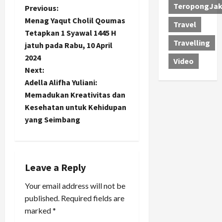
TeropongJak
P
Previous:
Menag Yaqut Cholil Qoumas
Travel
o
Tetapkan 1 Syawal 1445 H
Travelling
jatuh pada Rabu, 10 April
s
2024
Video
t
Next:
Adella Alifha Yuliani:
n
Memadukan Kreativitas dan
Kesehatan untuk Kehidupan
a
yang Seimbang
v
i
Leave a Reply
g
Your email address will not be
a
published.
Required fields are
marked
*
t