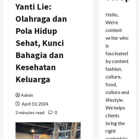
Yanti Lie:
Hello,
Olahraga dan
We’re
Pola Hidup
content
writer who
Sehat, Kunci
is
Bahagia dan
fascinated
by content
Kesehatan
fashion,
culture,
Keluarga
food,
culture and
Admin
lifestyle.
April 10, 2024
We helps
2 minutes read
0
clients
bring the
right
content to