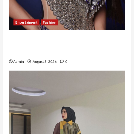
Entertaiment
Fashion
Sempat Gagal di Seleksi Akhir, Winda
Simanungkalit Bangkit dari Nol hingga
Wujudkan Mimpi Jadi Pramugari
Admin
August 3, 2026
0