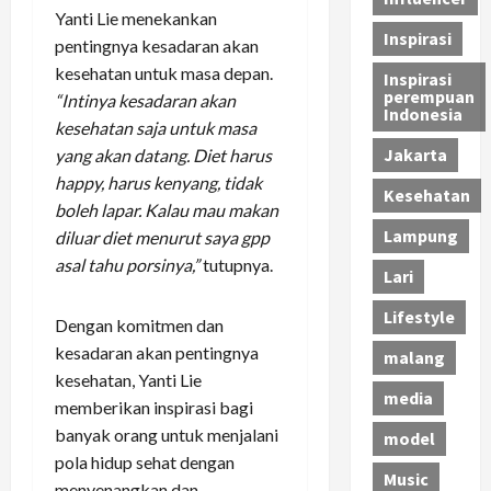
Yanti Lie menekankan
Inspirasi
pentingnya kesadaran akan
kesehatan untuk masa depan.
Inspirasi
perempuan
“Intinya kesadaran akan
Indonesia
kesehatan saja untuk masa
Jakarta
yang akan datang. Diet harus
happy, harus kenyang, tidak
Kesehatan
boleh lapar. Kalau mau makan
Lampung
diluar diet menurut saya gpp
asal tahu porsinya,”
tutupnya.
Lari
Lifestyle
Dengan komitmen dan
kesadaran akan pentingnya
malang
kesehatan, Yanti Lie
media
memberikan inspirasi bagi
banyak orang untuk menjalani
model
pola hidup sehat dengan
Music
menyenangkan dan