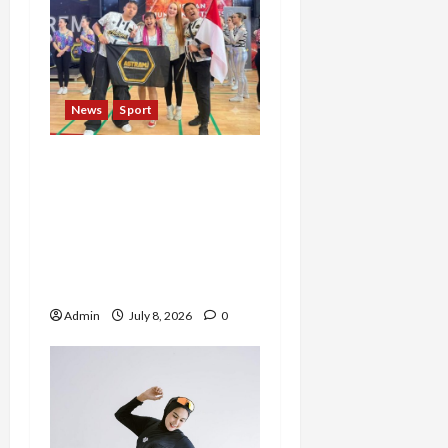
News
Sport
ASTRAMI Ukir Sejarah di
Rusia, Master
Dhentykitty Tampil
sebagai Guest Star
Performance Master
Class Internasional
Admin
July 8, 2026
0