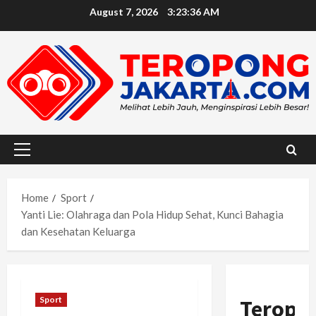
Skip
August 7, 2026
3:23:37 AM
to
content
Primary
Menu
Home
Sport
Yanti Lie: Olahraga dan Pola Hidup Sehat, Kunci Bahagia
dan Kesehatan Keluarga
Sport
Teropo