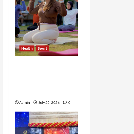
Health
Sport
Sekar Mudita Bangkit
dari Kehilangan Ibu,
Temukan Kedamaian
Lewat Yoga dan Konten
Lifestyle
Admin
July 25, 2026
0