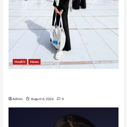
Health
News
Resign dari PNS Setelah 10 Tahun Mengabdi,
Risma Hasma Toni Buktikan Bisa Sukses
Berkarier di Arab Saudi
Admin
August 6, 2026
0