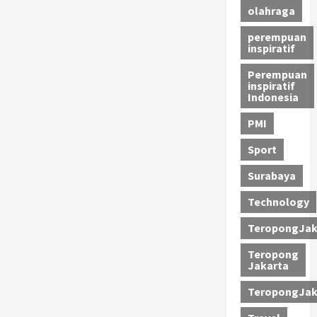
olahraga
perempuan
inspiratif
Perempuan
inspiratif
Indonesia
PMI
Sport
Surabaya
Technology
TeropongJak
Teropong
Jakarta
TeropongJak