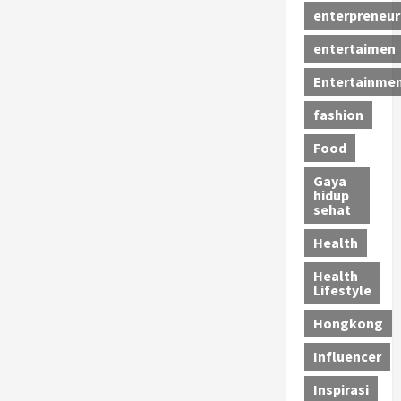
enterpreneur
entertaimen
Entertainme
fashion
Food
Gaya
hidup
sehat
Health
Health
Lifestyle
Hongkong
Influencer
Inspirasi