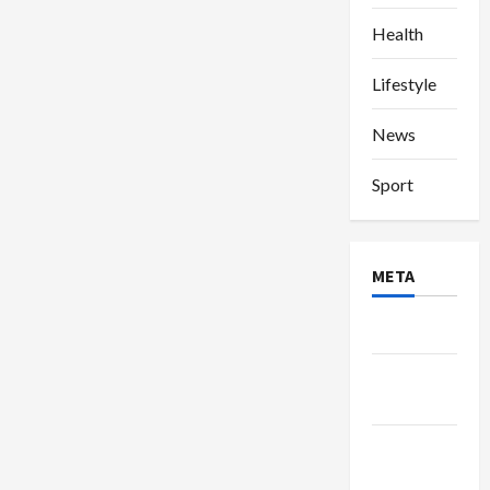
Health
Lifestyle
News
Sport
META
Log in
Entries
feed
Comments
feed