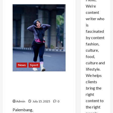
We’re
content
writer who
is
fascinated
by content
fashion,
culture,
food,
culture and
News
Sport
lifestyle.
We helps
Berani Tinggalkan Zona
clients
Nyaman, Mela Temukan
bring the
Rahasia Hidup yang Banyak
right
Orang Lupa
content to
Admin
July 15, 2025
0
the right
Palembang,