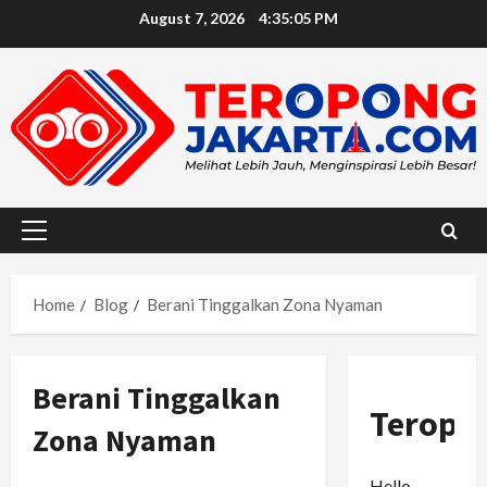
Skip
August 7, 2026
4:35:06 PM
to
content
Primary
Menu
Home
Blog
Berani Tinggalkan Zona Nyaman
Berani Tinggalkan
Teropo
Zona Nyaman
Hello,