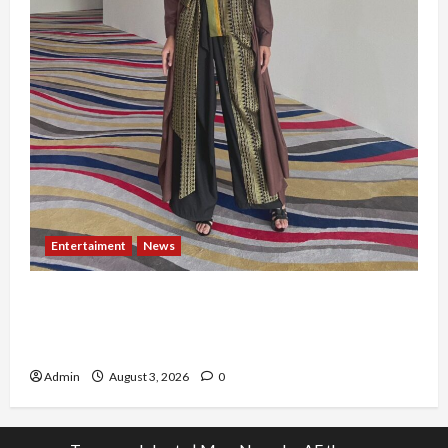
Entertaiment
News
Dari Dunia Modeling ke Barak Militer, Rizka
Varazita Rahim Buktikan Diri Lewat Latsarmil di
Rindam Jaya dan Halim
Admin
August 3, 2026
0