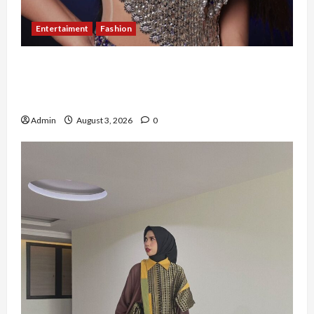
Entertaiment
Fashion
Sempat Gagal di Seleksi Akhir, Winda
Simanungkalit Bangkit dari Nol hingga
Wujudkan Mimpi Jadi Pramugari
Admin
August 3, 2026
0