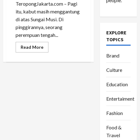
people.
TeropongJakarta.com – Pagi
itu, kabut masih menggantung
di atas Sungai Musi. Di
pinggirannya, seorang
EXPLORE
perempuan tengah...
TOPICS
Read
Read More
more
Brand
about
Berani
Tinggalkan
Zona
Culture
Nyaman,
Mela
Temukan
Education
Rahasia
Hidup
yang
Entertaiment
Banyak
Orang
Lupa
Fashion
Food &
Travel