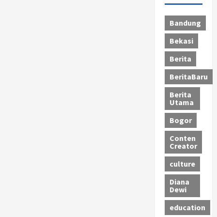
Bandung
Bekasi
Berita
BeritaBaru
Berita
Utama
Bogor
Conten
Creator
culture
Diana
Dewi
education