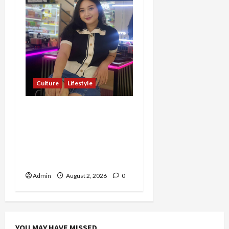
Culture
Lifestyle
Pernah Bawa Budaya
Jawa Barat ke Luar
Negeri, Jihan Nabillah
Kini Sukses Jadi Makeup
Artist Profesional
Admin
August 2, 2026
0
YOU MAY HAVE MISSED