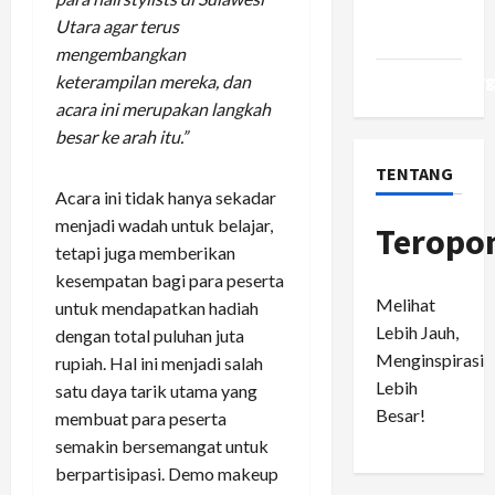
Comments
Utara agar terus
feed
mengembangkan
WordPress.or
keterampilan mereka, dan
acara ini merupakan langkah
besar ke arah itu.”
TENTANG
Acara ini tidak hanya sekadar
menjadi wadah untuk belajar,
Teropo
tetapi juga memberikan
kesempatan bagi para peserta
Melihat
untuk mendapatkan hadiah
Lebih Jauh,
dengan total puluhan juta
Menginspirasi
rupiah. Hal ini menjadi salah
Lebih
satu daya tarik utama yang
Besar!
membuat para peserta
semakin bersemangat untuk
berpartisipasi. Demo makeup