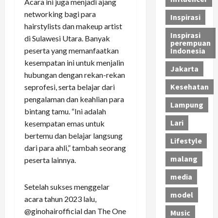
Acara ini juga menjadi ajang
networking bagi para
Inspirasi
hairstylists dan makeup artist
Inspirasi
di Sulawesi Utara. Banyak
perempuan
peserta yang memanfaatkan
Indonesia
kesempatan ini untuk menjalin
Jakarta
hubungan dengan rekan-rekan
Kesehatan
seprofesi, serta belajar dari
pengalaman dan keahlian para
Lampung
bintang tamu. “Ini adalah
Lari
kesempatan emas untuk
bertemu dan belajar langsung
Lifestyle
dari para ahli,” tambah seorang
malang
peserta lainnya.
media
Setelah sukses menggelar
model
acara tahun 2023 lalu,
@ginohairofficial dan The One
Music