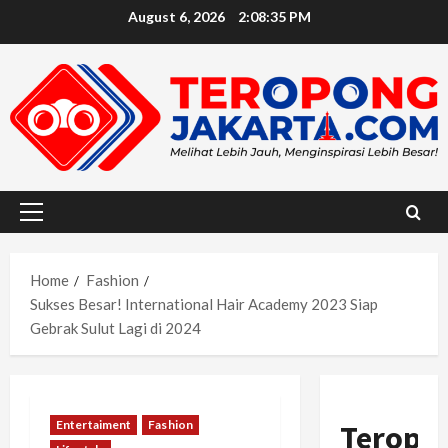
Skip
August 6, 2026
2:08:36 PM
to
content
Primary
Menu
Home
Fashion
Sukses Besar! International Hair Academy 2023 Siap
Gebrak Sulut Lagi di 2024
Entertaiment
Fashion
Teropo