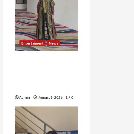
Entertaiment
News
Dari Dunia Modeling ke
Barak Militer, Rizka
Varazita Rahim Buktikan
Diri Lewat Latsarmil di
Rindam Jaya dan Halim
Admin
August 3, 2026
0