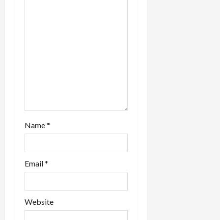
i
o
n
Name
*
Email
*
Website