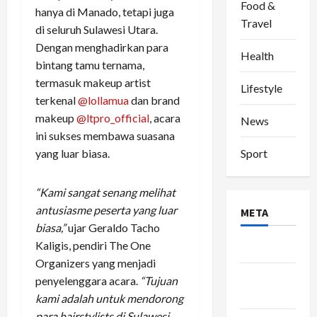
Food &
hanya di Manado, tetapi juga
Travel
di seluruh Sulawesi Utara.
Dengan menghadirkan para
Health
bintang tamu ternama,
termasuk makeup artist
Lifestyle
terkenal
@lollamua
dan brand
makeup
@ltpro_official
, acara
News
ini sukses membawa suasana
yang luar biasa.
Sport
“Kami sangat senang melihat
antusiasme peserta yang luar
META
biasa,”
ujar Geraldo Tacho
Kaligis, pendiri The One
Log in
Organizers yang menjadi
Entries
penyelenggara acara.
“Tujuan
feed
kami adalah untuk mendorong
para hairstylists di Sulawesi