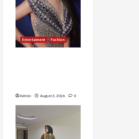
Entertaiment
Fashion
Sempat Gagal di Seleksi
Akhir, Winda
Simanungkalit Bangkit
dari Nol hingga Wujudkan
Mimpi Jadi Pramugari
Admin
August 3, 2026
0