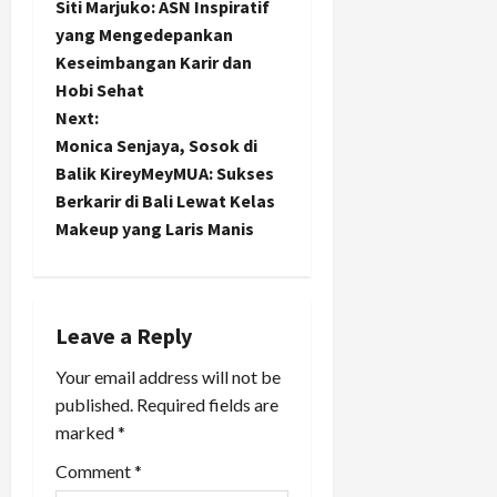
Siti Marjuko: ASN Inspiratif
o
yang Mengedepankan
Keseimbangan Karir dan
s
Hobi Sehat
t
Next:
Monica Senjaya, Sosok di
n
Balik KireyMeyMUA: Sukses
Berkarir di Bali Lewat Kelas
a
Makeup yang Laris Manis
v
i
Leave a Reply
g
Your email address will not be
a
published.
Required fields are
marked
*
t
Comment
*