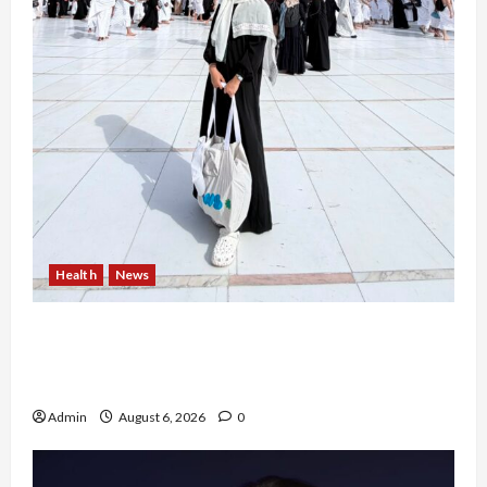
Health
News
Resign dari PNS Setelah 10 Tahun Mengabdi,
Risma Hasma Toni Buktikan Bisa Sukses
Berkarier di Arab Saudi
Admin
August 6, 2026
0