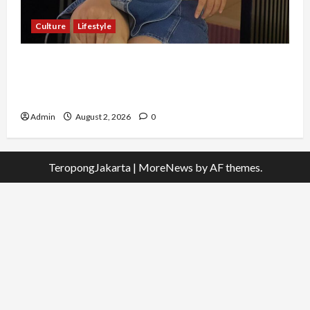
Culture
Lifestyle
Pernah Bawa Budaya Jawa Barat ke Luar
Negeri, Jihan Nabillah Kini Sukses Jadi Makeup
Artist Profesional
Admin
August 2, 2026
0
TeropongJakarta
|
MoreNews
by AF themes.