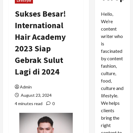
Lifestyle
Sukses Besar!
Hello,
We’re
International
content
Hair Academy
writer who
is
2023 Siap
fascinated
Gebrak Sulut
by content
fashion,
Lagi di 2024
culture,
food,
Admin
culture and
lifestyle.
August 23, 2024
We helps
4 minutes read
0
clients
bring the
right
content to