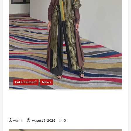
Entertaiment
News
Dari Dunia Modeling ke Barak Militer, Rizka
Varazita Rahim Buktikan Diri Lewat Latsarmil di
Rindam Jaya dan Halim
Admin
August 3, 2026
0