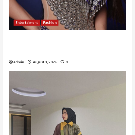
Entertaiment
Fashion
Sempat Gagal di Seleksi Akhir, Winda
Simanungkalit Bangkit dari Nol hingga
Wujudkan Mimpi Jadi Pramugari
Admin
August 3, 2026
0