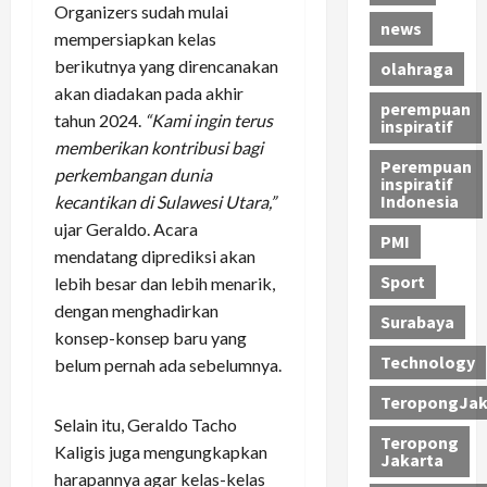
Organizers sudah mulai
news
mempersiapkan kelas
berikutnya yang direncanakan
olahraga
akan diadakan pada akhir
perempuan
tahun 2024.
“Kami ingin terus
inspiratif
memberikan kontribusi bagi
Perempuan
perkembangan dunia
inspiratif
Indonesia
kecantikan di Sulawesi Utara,”
ujar Geraldo. Acara
PMI
mendatang diprediksi akan
Sport
lebih besar dan lebih menarik,
dengan menghadirkan
Surabaya
konsep-konsep baru yang
Technology
belum pernah ada sebelumnya.
TeropongJak
Selain itu, Geraldo Tacho
Teropong
Kaligis juga mengungkapkan
Jakarta
harapannya agar kelas-kelas