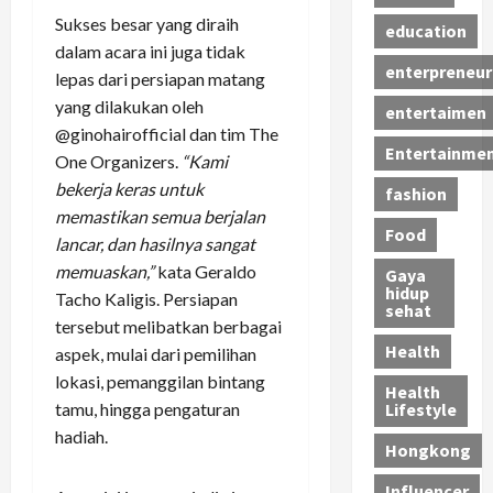
Sukses besar yang diraih
education
dalam acara ini juga tidak
enterpreneur
lepas dari persiapan matang
yang dilakukan oleh
entertaimen
@ginohairofficial dan tim The
Entertainme
One Organizers.
“Kami
bekerja keras untuk
fashion
memastikan semua berjalan
Food
lancar, dan hasilnya sangat
memuaskan,”
kata Geraldo
Gaya
hidup
Tacho Kaligis. Persiapan
sehat
tersebut melibatkan berbagai
Health
aspek, mulai dari pemilihan
lokasi, pemanggilan bintang
Health
tamu, hingga pengaturan
Lifestyle
hadiah.
Hongkong
Influencer