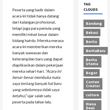
TAG
CLOUDS
Peserta yang hadir dalam
acara ini tidak hanya datang
dari kalangan profesional,
Bandung
tetapi juga para pemula yang
Bekasi
memiliki minat besar dalam
bidang hairdo. Mereka merasa
Berita
acara ini memberikan mereka
BeritaBaru
banyak wawasan dan
keterampilan baru yang dapat
Berita
Utama
diaplikasikan dalam pekerjaan
mereka sehari-hari.
“Acara ini
Bogor
benar-benar membuka mata
Conten
saya tentang banyak hal baru
Creator
yang sebelumnya tidak saya
culture
ketahui,”
ujar salah satu
peserta pada tahun lalu.
Diana
Dewi