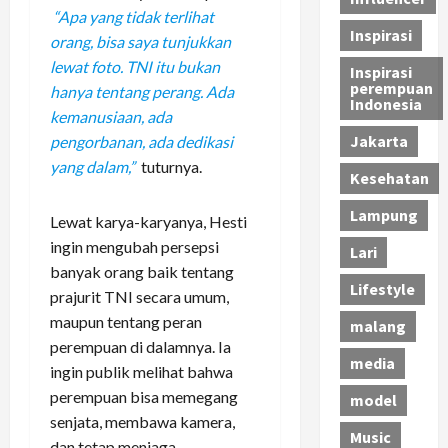
“Apa yang tidak terlihat
Inspirasi
orang, bisa saya tunjukkan
lewat foto. TNI itu bukan
Inspirasi
perempuan
hanya tentang perang. Ada
Indonesia
kemanusiaan, ada
Jakarta
pengorbanan, ada dedikasi
yang dalam,”
tuturnya.
Kesehatan
Lampung
Lewat karya-karyanya, Hesti
ingin mengubah persepsi
Lari
banyak orang baik tentang
Lifestyle
prajurit TNI secara umum,
maupun tentang peran
malang
perempuan di dalamnya. Ia
media
ingin publik melihat bahwa
perempuan bisa memegang
model
senjata, membawa kamera,
Music
dan tetap menjaga