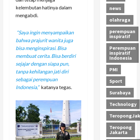
kelembutan hatinya dalam
news
mengabdi.
olahraga
perempuan
“Saya ingin menyampaikan
inspiratif
bahwa prajurit wanita juga
Perempuan
bisa menginspirasi. Bisa
inspiratif
membuat cerita. Bisa berdiri
Indonesia
sejajar dengan siapa pun,
PMI
tanpa kehilangan jati diri
sebagai perempuan
Sport
Indonesia,”
katanya tegas.
Surabaya
Technology
TeropongJak
Teropong
Jakarta