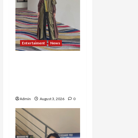
Entertaiment
News
Dari Dunia Modeling ke
Barak Militer, Rizka
Varazita Rahim Buktikan
Diri Lewat Latsarmil di
Rindam Jaya dan Halim
Admin
August 3, 2026
0