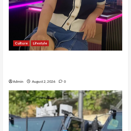
Culture
Lifestyle
Pernah Bawa Budaya Jawa Barat ke Luar
Negeri, Jihan Nabillah Kini Sukses Jadi Makeup
Artist Profesional
Admin
August 2, 2026
0