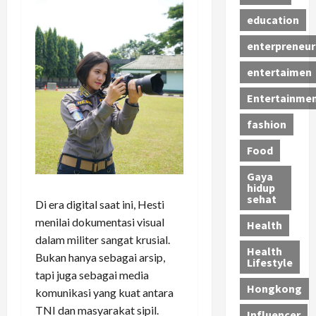
education
enterpreneur
entertaimen
Entertainme
fashion
Food
Gaya
hidup
sehat
Di era digital saat ini, Hesti
menilai dokumentasi visual
Health
dalam militer sangat krusial.
Health
Bukan hanya sebagai arsip,
Lifestyle
tapi juga sebagai media
Hongkong
komunikasi yang kuat antara
TNI dan masyarakat sipil.
Influencer