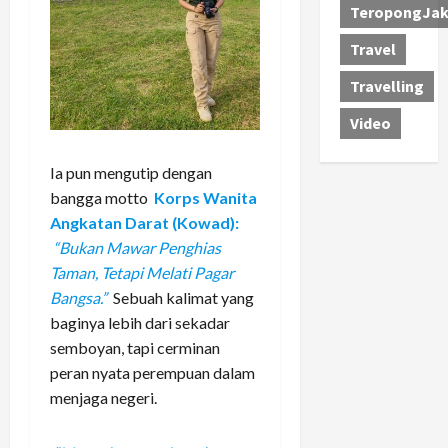
TeropongJak
Travel
Travelling
Video
Ia pun mengutip dengan
bangga motto
Korps Wanita
Angkatan Darat (Kowad):
“Bukan Mawar Penghias
Taman, Tetapi Melati Pagar
Bangsa.”
Sebuah kalimat yang
baginya lebih dari sekadar
semboyan, tapi cerminan
peran nyata perempuan dalam
menjaga negeri.