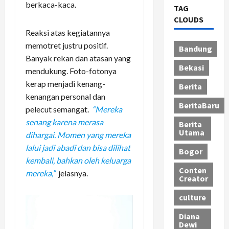
berkaca-kaca.
TAG
CLOUDS
Reaksi atas kegiatannya
memotret justru positif.
Bandung
Banyak rekan dan atasan yang
Bekasi
mendukung. Foto-fotonya
kerap menjadi kenang-
Berita
kenangan personal dan
BeritaBaru
pelecut semangat.
“Mereka
senang karena merasa
Berita
Utama
dihargai. Momen yang mereka
lalui jadi abadi dan bisa dilihat
Bogor
kembali, bahkan oleh keluarga
Conten
mereka,”
jelasnya.
Creator
culture
Diana
Dewi