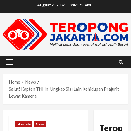
Skip
August 6, 2026
8:46:27 AM
to
content
Primary
Menu
Home
News
Salut! Kapten TNI Ini Ungkap Sisi Lain Kehidupan Prajurit
Lewat Kamera
Lifestyle
News
Teropo