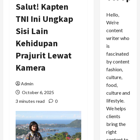
Salut! Kapten
Hello,
TNI Ini Ungkap
We’re
Sisi Lain
content
writer who
Kehidupan
is
Prajurit Lewat
fascinated
by content
Kamera
fashion,
culture,
Admin
food,
culture and
October 6, 2025
lifestyle.
3 minutes read
0
We helps
clients
bring the
right
content to