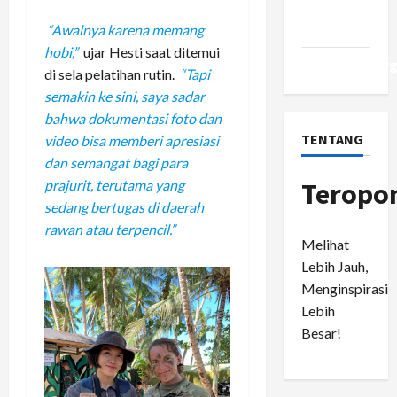
Comments
feed
“Awalnya karena memang
hobi,”
ujar Hesti saat ditemui
WordPress.or
di sela pelatihan rutin.
“Tapi
semakin ke sini, saya sadar
bahwa dokumentasi foto dan
TENTANG
video bisa memberi apresiasi
dan semangat bagi para
prajurit, terutama yang
Teropo
sedang bertugas di daerah
rawan atau terpencil.”
Melihat
Lebih Jauh,
Menginspirasi
Lebih
Besar!