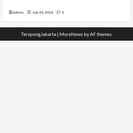
Mengabdi dalam Satgas Lebanon
Admin
July 30, 2026
0
TeropongJakarta
|
MoreNews
by AF themes.