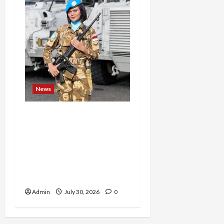
News
Perjuangan 4 Tahun
Serda (K) Afifah Amelia,
Dari Mengejar Cita-Cita
Abdi Negara hingga
Mengabdi dalam Satgas
Lebanon
Admin
July 30, 2026
0