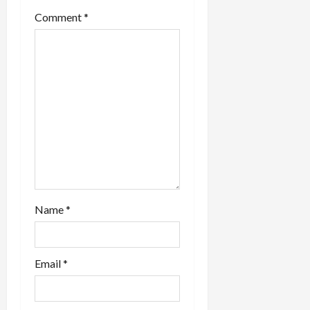
t
Comment
*
i
o
n
Name
*
Email
*