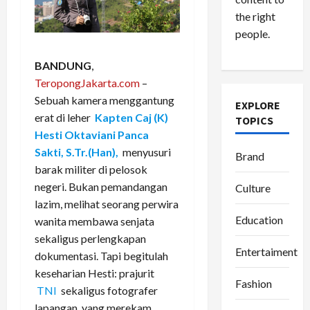
the right
people.
BANDUNG
,
TeropongJakarta.com
–
Sebuah kamera menggantung
EXPLORE
erat di leher
Kapten Caj (K)
TOPICS
Hesti Oktaviani Panca
Sakti, S.Tr.(Han),
menyusuri
Brand
barak militer di pelosok
negeri. Bukan pemandangan
Culture
lazim, melihat seorang perwira
Education
wanita membawa senjata
sekaligus perlengkapan
Entertaiment
dokumentasi. Tapi begitulah
keseharian Hesti: prajurit
Fashion
TNI
sekaligus fotografer
lapangan, yang merekam