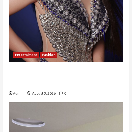
Entertaiment
Fashion
Sempat Gagal di Seleksi Akhir, Winda
Simanungkalit Bangkit dari Nol hingga
Wujudkan Mimpi Jadi Pramugari
Admin
August 3, 2026
0