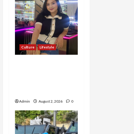
Culture
Lifestyle
Pernah Bawa Budaya
Jawa Barat ke Luar
Negeri, Jihan Nabillah
Kini Sukses Jadi Makeup
Artist Profesional
Admin
August 2, 2026
0