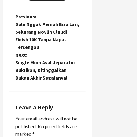
P
Previous:
Dulu Nggak Pernah Bisa Lari,
o
Sekarang Novlin Claudi
Finish 10K Tanpa Napas
s
Tersengal!
t
Next:
Single Mom Asal Jepara Ini
n
Buktikan, Ditinggalkan
Bukan Akhir Segalanya!
a
v
i
Leave a Reply
Your email address will not be
g
published.
Required fields are
a
marked
*