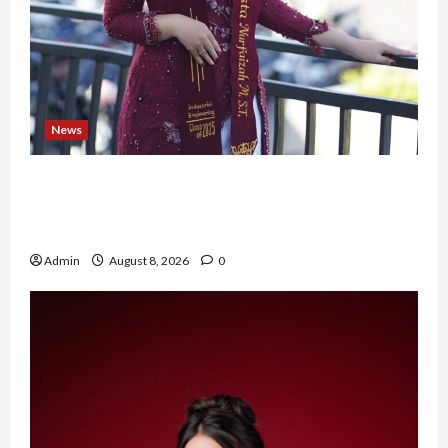
News
Tak Takut Bermimpi, Ariqoh Arista Nurfaizah
Buktikan Setiap Perempuan Punya Waktu untuk
Bersinar
Admin
August 8, 2026
0