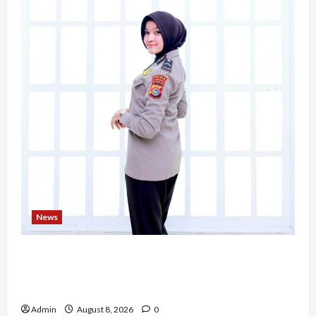
News
Bripda Ribkah Dwi Agussuciati, Atlet Bela Diri
NTB yang Bertransformasi Menjadi Polwan
Inspiratif
Admin
August 8, 2026
0