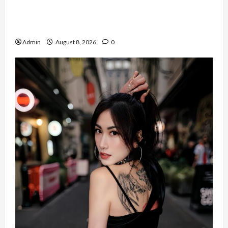
Banyak Founder Punya Ide Besar, Ika Afifah
Bangun ConnectX agar Mereka Menemukan
Orang yang Tepat
Admin
August 8, 2026
0