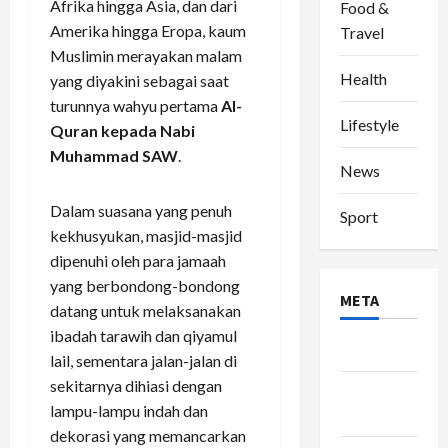
Afrika hingga Asia, dan dari
Food &
Amerika hingga Eropa, kaum
Travel
Muslimin merayakan malam
Health
yang diyakini sebagai saat
turunnya wahyu pertama
Al-
Lifestyle
Quran kepada Nabi
Muhammad SAW
.
News
Dalam suasana yang penuh
Sport
kekhusyukan, masjid-masjid
dipenuhi oleh para jamaah
yang berbondong-bondong
META
datang untuk melaksanakan
ibadah tarawih dan qiyamul
Log in
lail, sementara jalan-jalan di
sekitarnya dihiasi dengan
Entries
lampu-lampu indah dan
feed
dekorasi yang memancarkan