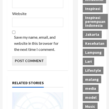
Inspirasi
Website
Inspirasi
perempuan
Indonesia
Jakarta
Save my name, email, and
website in this browser for
Kesehatan
the next time I comment.
Lampung
Lari
Lifestyle
malang
RELATED STORIES
media
model
Music