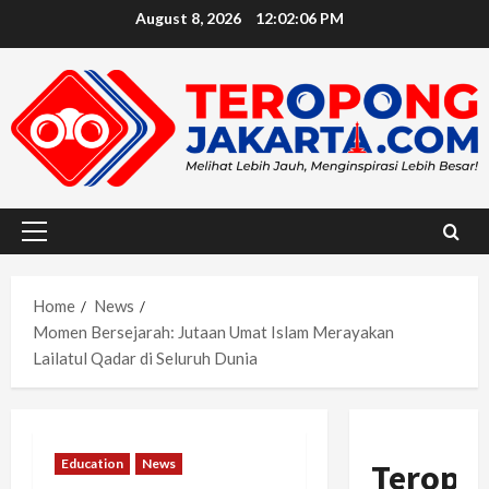
Skip
August 8, 2026
12:02:07 PM
to
content
Primary
Menu
Home
News
Momen Bersejarah: Jutaan Umat Islam Merayakan
Lailatul Qadar di Seluruh Dunia
Education
News
Teropo