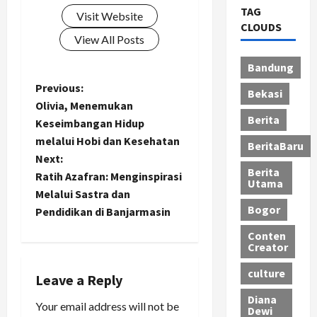
TAG
Visit Website
CLOUDS
View All Posts
Bandung
P
Previous:
Bekasi
Olivia, Menemukan
o
Berita
Keseimbangan Hidup
melalui Hobi dan Kesehatan
BeritaBaru
s
Next:
Berita
t
Ratih Azafran: Menginspirasi
Utama
Melalui Sastra dan
n
Bogor
Pendidikan di Banjarmasin
a
Conten
Creator
v
culture
Leave a Reply
i
Diana
Your email address will not be
Dewi