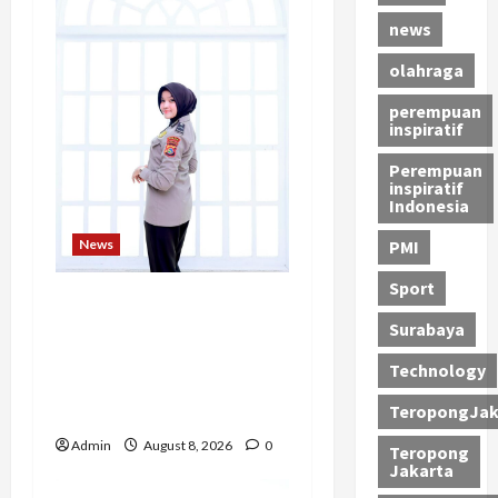
news
olahraga
perempuan
inspiratif
Perempuan
inspiratif
Indonesia
PMI
News
Sport
Bripda Ribkah Dwi
Surabaya
Agussuciati, Atlet Bela
Diri NTB yang
Technology
Bertransformasi Menjadi
TeropongJak
Polwan Inspiratif
Admin
August 8, 2026
0
Teropong
Jakarta