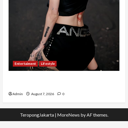
Entertaiment
Lifestyle
QueenzAngell, Model Asal Jakarta yang Meniti
Karier hingga ke Australia
Admin
August 7, 2026
0
TeropongJakarta
|
MoreNews
by AF themes.