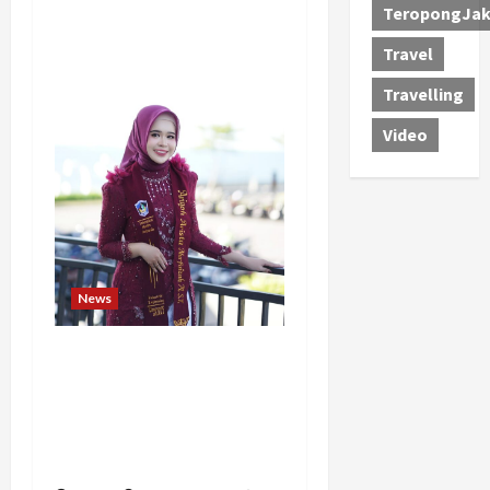
TeropongJak
Travel
Travelling
Video
News
Tak Takut Bermimpi,
Ariqoh Arista Nurfaizah
Buktikan Setiap
Perempuan Punya Waktu
untuk Bersinar