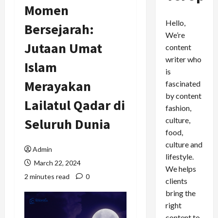
Momen
Hello,
Bersejarah:
We’re
Jutaan Umat
content
writer who
Islam
is
Merayakan
fascinated
by content
Lailatul Qadar di
fashion,
culture,
Seluruh Dunia
food,
culture and
Admin
lifestyle.
March 22, 2024
We helps
2 minutes read
0
clients
bring the
right
content to