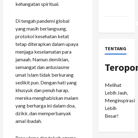
Comments
kehangatan spiritual.
feed
Di tengah pandemi global
WordPress.or
yang masih berlangsung,
protokol kesehatan ketat
tetap diterapkan dalam upaya
TENTANG
menjaga keselamatan para
jamaah. Namun demikian,
Teropo
semangat dan antusiasme
umat Islam tidak berkurang
sedikit pun. Dengan hati yang
Melihat
khusyuk dan penuh harap,
Lebih Jauh,
mereka menghabiskan malam
Menginspirasi
yang berharga ini dalam doa,
Lebih
dzikir, dan memperbanyak
Besar!
amal ibadah.
Para ulama dan tokoh agama