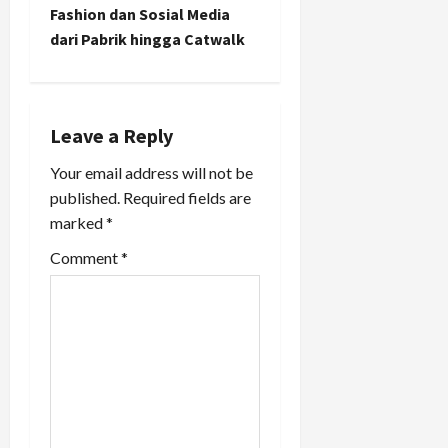
Fashion dan Sosial Media
a
dari Pabrik hingga Catwalk
v
i
Leave a Reply
g
Your email address will not be
a
published.
Required fields are
marked
*
t
Comment
*
i
o
n