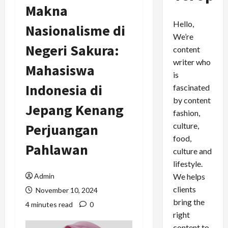
Makna
Hello,
Nasionalisme di
We’re
Negeri Sakura:
content
writer who
Mahasiswa
is
Indonesia di
fascinated
by content
Jepang Kenang
fashion,
culture,
Perjuangan
food,
Pahlawan
culture and
lifestyle.
We helps
Admin
clients
November 10, 2024
bring the
4 minutes read
0
right
content to