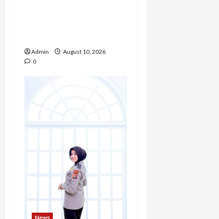
Mengubah Perjalanan
Hidup Menjadi Kekuatan
untuk Berkarya dan
Mengabdi bagi Sesama
Admin
August 10, 2026
0
News