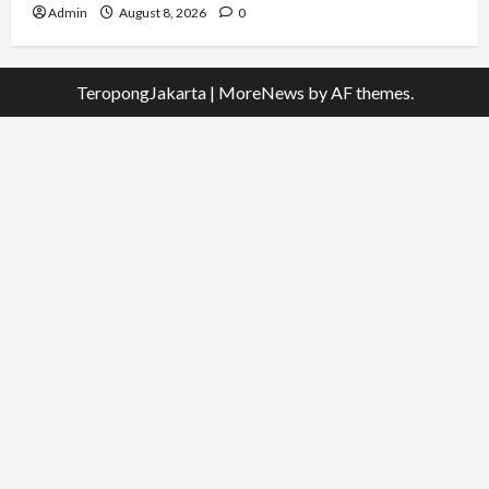
Admin
August 8, 2026
0
TeropongJakarta
|
MoreNews
by AF themes.