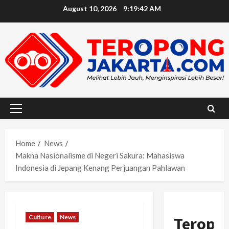
Skip
August 10, 2026
9:19:43 AM
to
content
Primary
Menu
Home
News
Makna Nasionalisme di Negeri Sakura: Mahasiswa
Indonesia di Jepang Kenang Perjuangan Pahlawan
Culture
News
Teropo