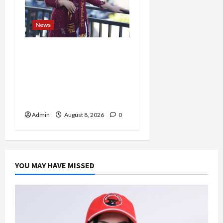
News
Tak Takut Bermimpi,
Ariqoh Arista Nurfaizah
Buktikan Setiap
Perempuan Punya Waktu
untuk Bersinar
Admin
August 8, 2026
0
YOU MAY HAVE MISSED