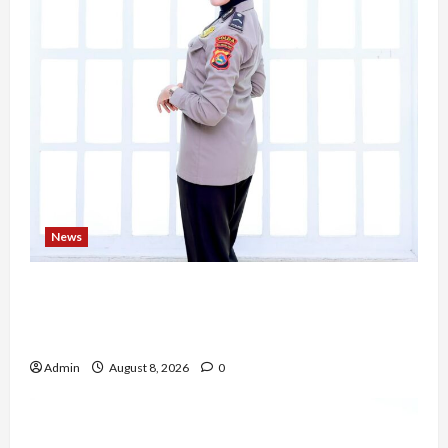
News
Bripda Ribkah Dwi Agussuciati, Atlet Bela Diri
NTB yang Bertransformasi Menjadi Polwan
Inspiratif
Admin
August 8, 2026
0