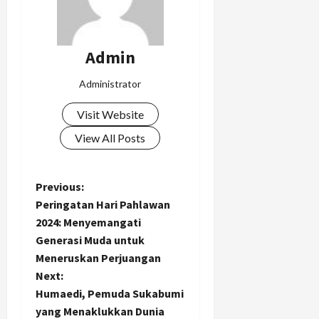
Admin
Administrator
Visit Website
View All Posts
P
Previous:
Peringatan Hari Pahlawan
o
2024: Menyemangati
Generasi Muda untuk
s
Meneruskan Perjuangan
t
Next:
Humaedi, Pemuda Sukabumi
n
yang Menaklukkan Dunia