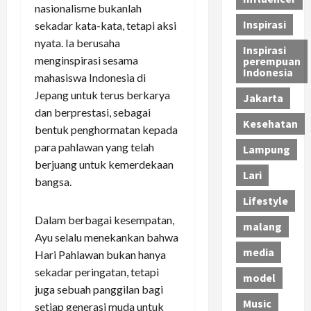
nasionalisme bukanlah
Inspirasi
sekadar kata-kata, tetapi aksi
nyata. Ia berusaha
Inspirasi
menginspirasi sesama
perempuan
Indonesia
mahasiswa Indonesia di
Jepang untuk terus berkarya
Jakarta
dan berprestasi, sebagai
Kesehatan
bentuk penghormatan kepada
para pahlawan yang telah
Lampung
berjuang untuk kemerdekaan
Lari
bangsa.
Lifestyle
Dalam berbagai kesempatan,
malang
Ayu selalu menekankan bahwa
media
Hari Pahlawan bukan hanya
sekadar peringatan, tetapi
model
juga sebuah panggilan bagi
Music
setiap generasi muda untuk