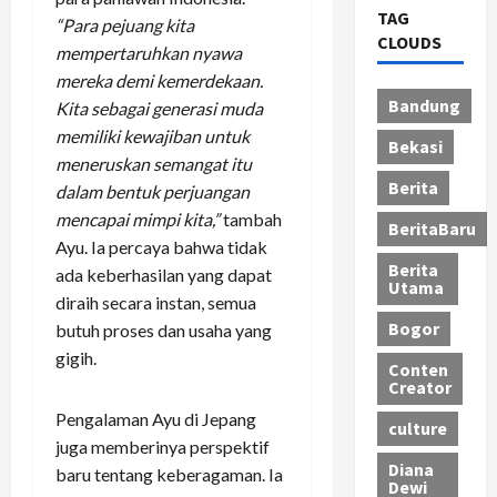
TAG
“Para pejuang kita
CLOUDS
mempertaruhkan nyawa
mereka demi kemerdekaan.
Bandung
Kita sebagai generasi muda
memiliki kewajiban untuk
Bekasi
meneruskan semangat itu
Berita
dalam bentuk perjuangan
mencapai mimpi kita,”
tambah
BeritaBaru
Ayu. Ia percaya bahwa tidak
Berita
ada keberhasilan yang dapat
Utama
diraih secara instan, semua
Bogor
butuh proses dan usaha yang
gigih.
Conten
Creator
Pengalaman Ayu di Jepang
culture
juga memberinya perspektif
Diana
baru tentang keberagaman. Ia
Dewi