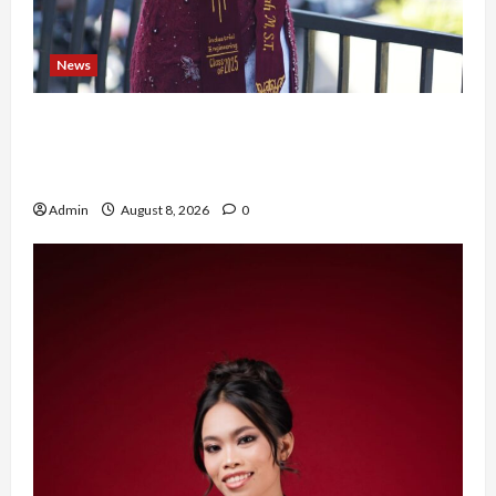
News
Tak Takut Bermimpi, Ariqoh Arista Nurfaizah
Buktikan Setiap Perempuan Punya Waktu untuk
Bersinar
Admin
August 8, 2026
0