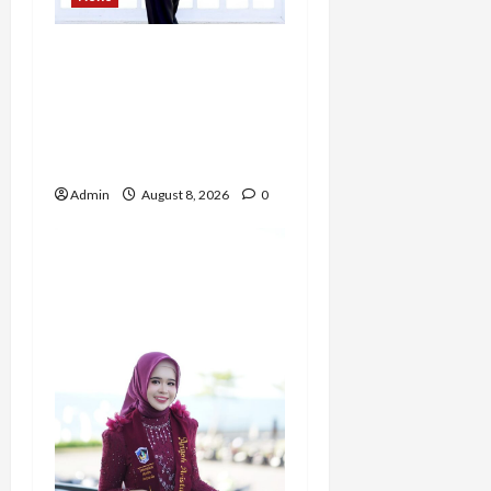
Bripda Ribkah Dwi
Agussuciati, Atlet Bela
Diri NTB yang
Bertransformasi Menjadi
Polwan Inspiratif
Admin
August 8, 2026
0