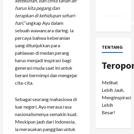
ketekunan, dan cinta tanah air
Comments
harus kita pegang dan
feed
terapkan di kehidupan sehari-
WordPress.or
hari,”
ungkap Ayu dalam
sebuah wawancara daring. Ia
percaya bahwa keberanian
yang ditunjukkan para
TENTANG
pahlawan di medan perang
harus menjadi inspirasi bagi
Teropo
generasi muda saat ini untuk
berani bermimpi dan mengejar
Melihat
cita-cita.
Lebih Jauh,
Menginspirasi
Sebagai seorang mahasiswa di
Lebih
luar negeri, Ayu merasa rasa
Besar!
nasionalismenya semakin kuat.
Meskipun jauh dari Indonesia,
ia merasakan panggilan untuk