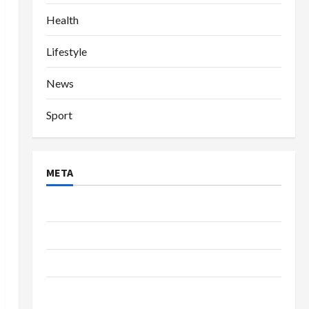
Health
Lifestyle
News
Sport
META
Log in
Entries feed
Comments feed
WordPress.org