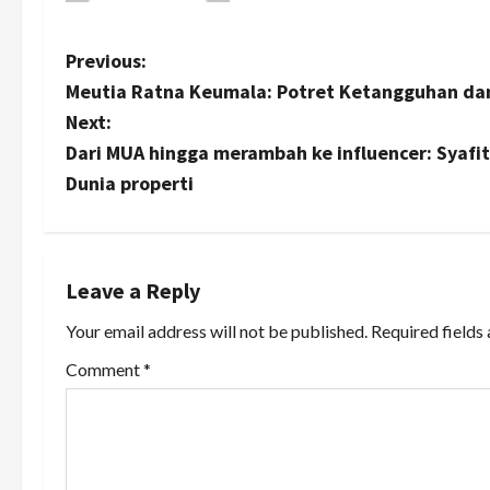
P
Previous:
Meutia Ratna Keumala: Potret Ketangguhan dan
o
Next:
s
Dari MUA hingga merambah ke influencer: Syafi
Dunia properti
t
n
a
Leave a Reply
Your email address will not be published.
Required fields
v
Comment
*
i
g
a