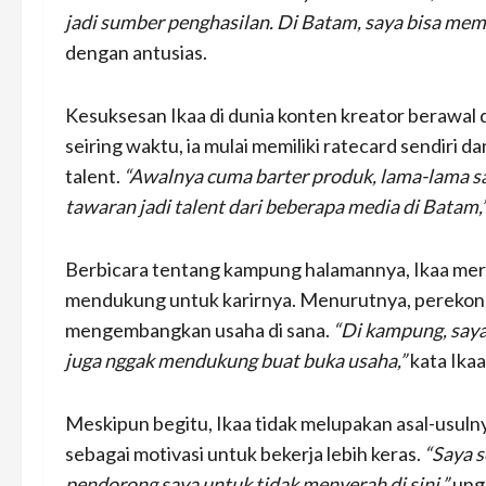
jadi sumber penghasilan. Di Batam, saya bisa mem
dengan antusias.
Kesuksesan Ikaa di dunia konten kreator berawal 
seiring waktu, ia mulai memiliki ratecard sendiri
talent.
“Awalnya cuma barter produk, lama-lama say
tawaran jadi talent dari beberapa media di Batam,
Berbicara tentang kampung halamannya, Ikaa mer
mendukung untuk karirnya. Menurutnya, perekon
mengembangkan usaha di sana.
“Di kampung, saya
juga nggak mendukung buat buka usaha,”
kata Ikaa
Meskipun begitu, Ikaa tidak melupakan asal-usuln
sebagai motivasi untuk bekerja lebih keras.
“Saya s
pendorong saya untuk tidak menyerah di sini,”
ung