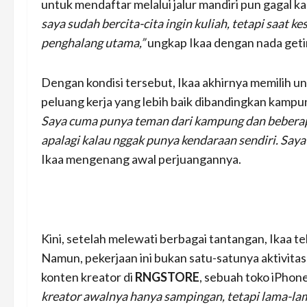
untuk mendaftar melalui jalur mandiri pun gagal k
saya sudah bercita-cita ingin kuliah, tetapi saat
penghalang utama,”
ungkap Ikaa dengan nada getir
Dengan kondisi tersebut, Ikaa akhirnya memilih u
peluang kerja yang lebih baik dibandingkan kamp
Saya cuma punya teman dari kampung dan beberapa k
apalagi kalau nggak punya kendaraan sendiri. Saya 
Ikaa mengenang awal perjuangannya.
Kini, setelah melewati berbagai tantangan, Ikaa te
Namun, pekerjaan ini bukan satu-satunya aktivita
konten kreator di
RNGSTORE
, sebuah toko iPhon
kreator awalnya hanya sampingan, tetapi lama-lam