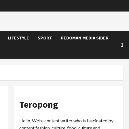
LIFESTYLE
SPORT
PEDOMAN MEDIA SIBER
Teropong
Hello, We’re content writer who is fascinated by
content fashion, culture, food, culture and