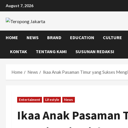
Skip
August 7, 2026
to
content
HOME
NEWS
BRAND
EDUCATION
CULTURE
KONTAK
TENTANG KAMI
SUSUNAN REDAKSI
Home
News
Ikaa Anak Pasaman Timur yang Sukses Mengin
Entertaiment
Lifestyle
News
Ikaa Anak Pasaman 