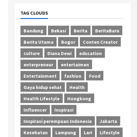
TAG CLOUDS
Bandung
Bekasi
Berita
BeritaBaru
Berita Utama
Bogor
Conten Creator
culture
Diana Dewi
education
enterpreneur
entertaimen
Entertainment
fashion
Food
Gaya hidup sehat
Health
Health Lifestyle
Hongkong
Influencer
Inspirasi
Inspirasi perempuan Indonesia
Jakarta
Kesehatan
Lampung
Lari
Lifestyle