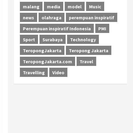
malang
media
model
Music
news
olahraga
perempuan inspiratif
Perempuan inspiratif Indonesia
PMI
Sport
Surabaya
Technology
TeropongJakarta
Teropong Jakarta
TeropongJakarta.com
Travel
Travelling
Video