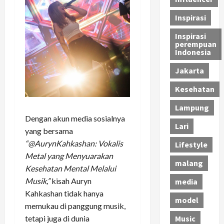
Inspirasi
Inspirasi
perempuan
Indonesia
Jakarta
Kesehatan
Lampung
Dengan akun media sosialnya
Lari
yang bersama
“@AurynKahkashan: Vokalis
Lifestyle
Metal yang Menyuarakan
malang
Kesehatan Mental Melalui
Musik,”
kisah Auryn
media
Kahkashan tidak hanya
model
memukau di panggung musik,
tetapi juga di dunia
Music