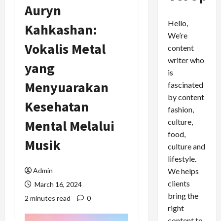
Auryn
Hello,
Kahkashan:
We’re
Vokalis Metal
content
writer who
yang
is
Menyuarakan
fascinated
by content
Kesehatan
fashion,
culture,
Mental Melalui
food,
Musik
culture and
lifestyle.
We helps
Admin
clients
March 16, 2024
bring the
2 minutes read
0
right
content to