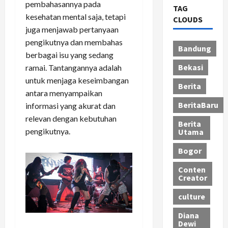
pembahasannya pada
TAG
kesehatan mental saja, tetapi
CLOUDS
juga menjawab pertanyaan
pengikutnya dan membahas
Bandung
berbagai isu yang sedang
Bekasi
ramai. Tantangannya adalah
untuk menjaga keseimbangan
Berita
antara menyampaikan
BeritaBaru
informasi yang akurat dan
relevan dengan kebutuhan
Berita
pengikutnya.
Utama
Bogor
Conten
Creator
culture
Diana
Dewi