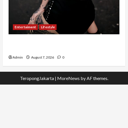
Entertaiment
Lifestyle
QueenzAngell, Model Asal Jakarta yang Meniti
Karier hingga ke Australia
Admin
August 7, 2026
0
TeropongJakarta
|
MoreNews
by AF themes.