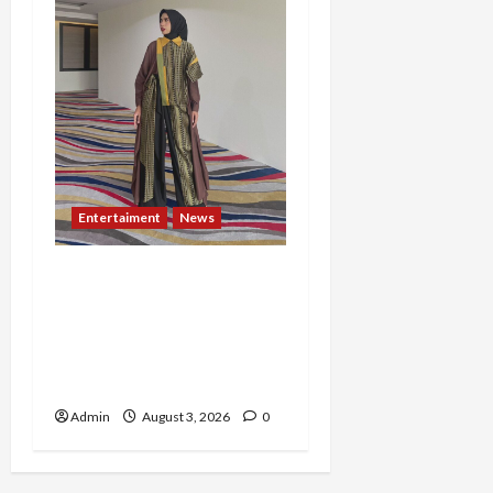
Entertaiment
News
Dari Dunia Modeling ke
Barak Militer, Rizka
Varazita Rahim Buktikan
Diri Lewat Latsarmil di
Rindam Jaya dan Halim
Admin
August 3, 2026
0