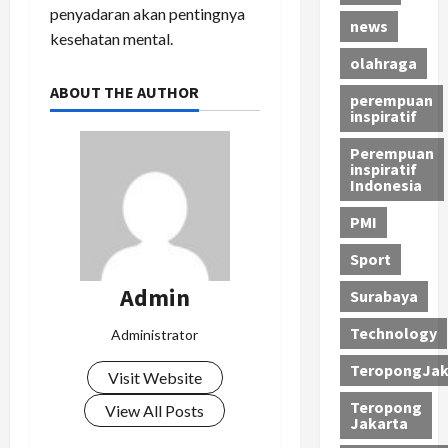
penyadaran akan pentingnya
news
kesehatan mental.
olahraga
ABOUT THE AUTHOR
perempuan
inspiratif
Perempuan
inspiratif
Indonesia
PMI
Sport
Admin
Surabaya
Technology
Administrator
TeropongJak
Visit Website
Teropong
View All Posts
Jakarta