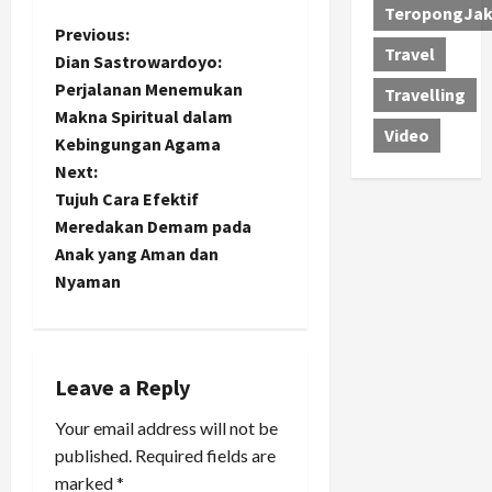
TeropongJak
P
Previous:
Travel
Dian Sastrowardoyo:
o
Perjalanan Menemukan
Travelling
Makna Spiritual dalam
s
Video
Kebingungan Agama
t
Next:
Tujuh Cara Efektif
n
Meredakan Demam pada
Anak yang Aman dan
a
Nyaman
v
i
Leave a Reply
g
Your email address will not be
a
published.
Required fields are
marked
*