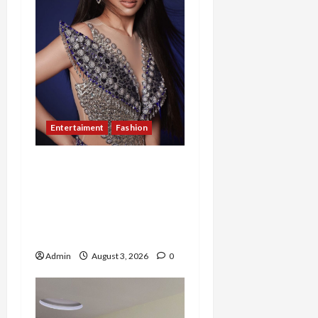
Entertaiment
Fashion
Sempat Gagal di Seleksi
Akhir, Winda
Simanungkalit Bangkit
dari Nol hingga Wujudkan
Mimpi Jadi Pramugari
Admin
August 3, 2026
0