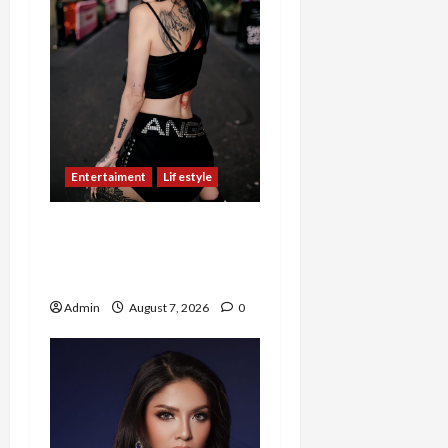
Entertaiment
Lifestyle
QueenzAngell, Model Asal
Jakarta yang Meniti
Karier hingga ke Australia
Admin
August 7, 2026
0