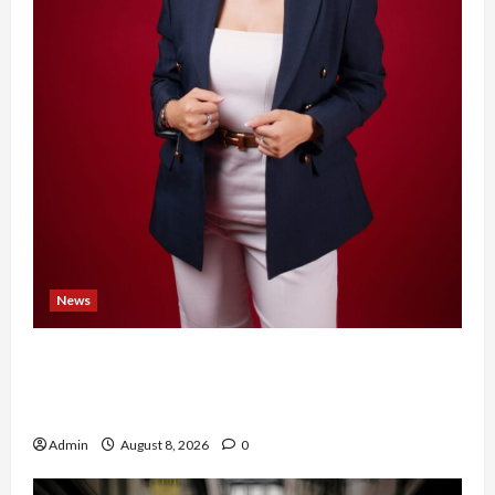
News
Banyak Founder Punya Ide Besar, Ika Afifah
Bangun ConnectX agar Mereka Menemukan
Orang yang Tepat
Admin
August 8, 2026
0