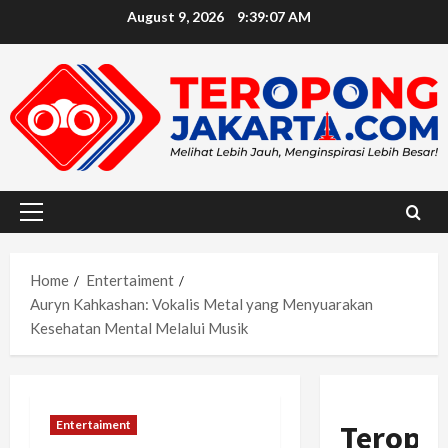
Skip
August 9, 2026
9:39:08 AM
to
content
Primary
Menu
Home
Entertaiment
Auryn Kahkashan: Vokalis Metal yang Menyuarakan
Kesehatan Mental Melalui Musik
Entertaiment
Teropo