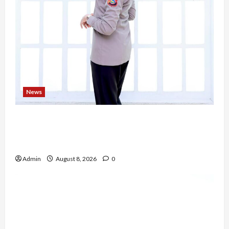
News
Bripda Ribkah Dwi Agussuciati, Atlet Bela Diri
NTB yang Bertransformasi Menjadi Polwan
Inspiratif
Admin
August 8, 2026
0