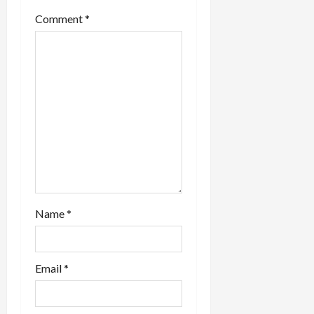
t
Comment
*
i
o
n
Name
*
Email
*