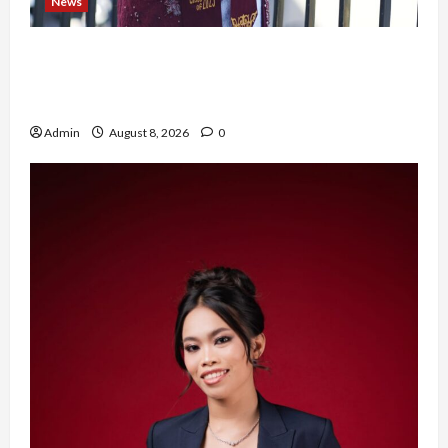
News
Tak Takut Bermimpi, Ariqoh Arista Nurfaizah
Buktikan Setiap Perempuan Punya Waktu untuk
Bersinar
Admin
August 8, 2026
0