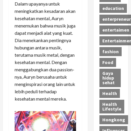
Dalam upayanya untuk
education
meningkatkan kesadaran akan
kesehatan mental, Auryn
enterpreneur
menemukan bahwa musik juga
entertaimen
dapat menjadi alat yang kuat.
Dia menekankan pentingnya
Entertainme
hubungan antara musik,
fashion
terutama musik metal, dengan
kesehatan mental. Dengan
Food
menggabungkan dua passion-
Gaya
nya, Auryn berusaha untuk
hidup
sehat
menginspirasi orang lain untuk
lebih peduli terhadap
Health
kesehatan mental mereka.
Health
Lifestyle
Hongkong
Influencer