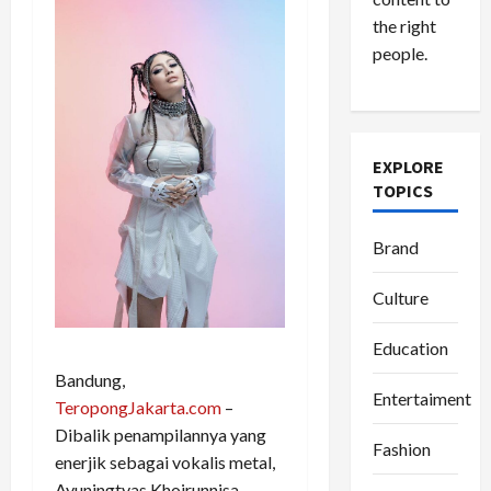
the right
people.
EXPLORE
TOPICS
Brand
Culture
Education
Bandung,
Entertaiment
TeropongJakarta.com
–
Dibalik penampilannya yang
Fashion
enerjik sebagai vokalis metal,
Ayuningtyas Khoirunnisa