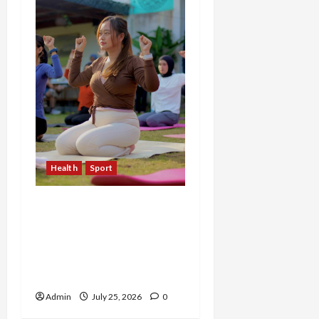
Health
Sport
Sekar Mudita Bangkit
dari Kehilangan Ibu,
Temukan Kedamaian
Lewat Yoga dan Konten
Lifestyle
Admin
July 25, 2026
0