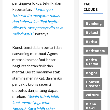
pentingnya fokus, teknik, dan
TAG
CLOUDS
keberanian.
“Tantangan
terberat itu mengatur napas
dan keberanian. Tapi begitu
Bandung
dilewati, rasa percaya diri saya
Bekasi
naik drastis,”
katanya.
Berita
Konsistensi dalam berlari dan
BeritaBaru
canyoning membuat Agnes
Berita
merasakan manfaat besar
Utama
bagi kesehatan fisik dan
mental. Berat badannya stabil,
Bogor
stamina meningkat, dan risiko
Conten
penyakit kronis seperti
Creator
diabetes dan jantung dapat
culture
ditekan.
“Selain tubuh lebih
kuat, mental juga lebih
Diana
Dewi
tangguh. Saya lebih sabar,