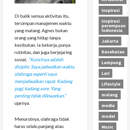
Inspirasi
Di balik semua aktivitas itu,
Inspirasi
tersimpan manajemen waktu
perempuan
Indonesia
yang matang. Agnes bukan
orang yang hidup tanpa
Jakarta
kesibukan. Ia bekerja, punya
Kesehatan
rutinitas, dan juga berjejaring
sosial.
“Kuncinya adalah
Lampung
disiplin. Saya jadwalkan waktu
Lari
olahraga seperti saya
menjadwalkan rapat. Kadang
Lifestyle
pagi, kadang sore. Yang
malang
penting tidak dilewatkan,”
ujarnya.
media
model
Menurutnya, olahraga tidak
harus selalu panjang atau
Music