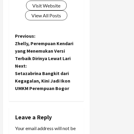
Visit Website
View All Posts
P
Previous:
Zhelly, Perempuan Kendari
o
yang Menemukan Versi
Terbaik Dirinya Lewat Lari
s
Next:
t
Setazabrina Bangkit dari
Kegagalan, Kini Jadi Ikon
n
UMKM Perempuan Bogor
a
v
Leave a Reply
i
Your email address will not be