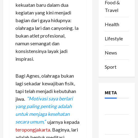
Food &
kekuatan baru dalam dua
Travel
kegiatan yang kini menjadi
bagian dari gaya hidupnya:
Health
olahraga lari dan canyoning. Ia
bukan atlet profesional,
Lifestyle
namun semangat dan
konsistensinya layak jadi
News
inspirasi.
Sport
Bagi Agnes, olahraga bukan
lagi sekadar kewajiban fisik,
tapi telah menjadi kebutuhan
META
jiwa.
“Motivasi saya berlari
yang paling penting adalah
Log in
untuk menjaga kesehatan
Entries
secara umum,”
ujarnya kepada
feed
teropongjakarta
. Baginya, lari
adalah bentuk meditasi