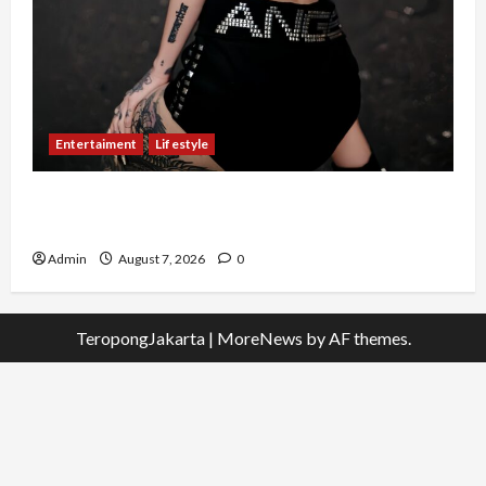
Entertaiment
Lifestyle
QueenzAngell, Model Asal Jakarta yang Meniti
Karier hingga ke Australia
Admin
August 7, 2026
0
TeropongJakarta
|
MoreNews
by AF themes.