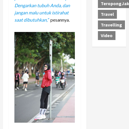
TeropongJak
Dengarkan tubuh Anda, dan
jangan malu untuk istirahat
Travel
saat dibutuhkan,”
pesannya.
Travelling
Video