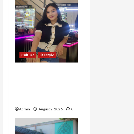
Culture
Lifestyle
Pernah Bawa Budaya
Jawa Barat ke Luar
Negeri, Jihan Nabillah
Kini Sukses Jadi Makeup
Artist Profesional
Admin
August 2, 2026
0