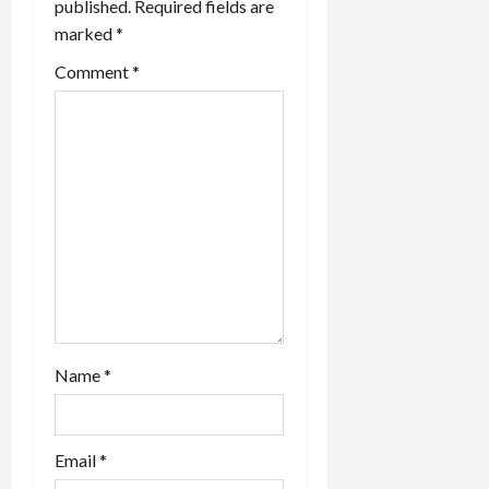
published.
Required fields are
g
marked
*
a
Comment
*
t
i
o
n
Name
*
Email
*