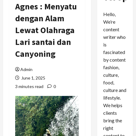
Agnes : Menyatu
Hello,
dengan Alam
We’re
Lewat Olahraga
content
writer who
Lari santai dan
is
Canyoning
fascinated
by content
fashion,
Admin
culture,
June 1, 2025
food,
3 minutes read
0
culture and
lifestyle.
We helps
clients
bring the
right
content to