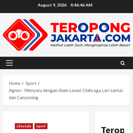
Skip
August 9, 2026
4:46:48 AM
to
content
Primary
Menu
Home
Sport
Agnes : Menyatu dengan Alam Lewat Olahraga Lari santai
dan Canyoning
Lifestyle
Sport
Teropo