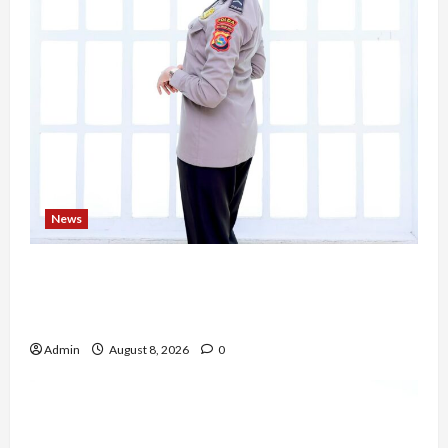
News
Bripda Ribkah Dwi Agussuciati, Atlet Bela Diri
NTB yang Bertransformasi Menjadi Polwan
Inspiratif
Admin
August 8, 2026
0