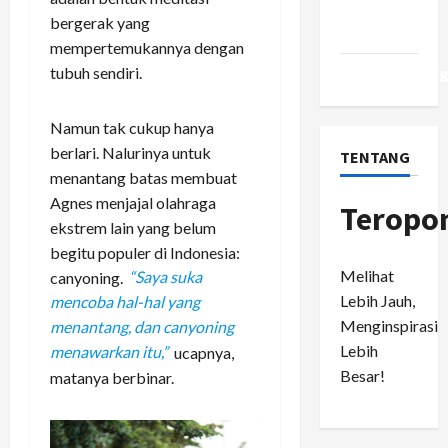
Comments
bergerak yang
feed
mempertemukannya dengan
tubuh sendiri.
WordPress.or
Namun tak cukup hanya
berlari. Nalurinya untuk
TENTANG
menantang batas membuat
Agnes menjajal olahraga
Teropo
ekstrem lain yang belum
begitu populer di Indonesia:
Melihat
canyoning.
“Saya suka
Lebih Jauh,
mencoba hal-hal yang
Menginspirasi
menantang, dan canyoning
Lebih
menawarkan itu,”
ucapnya,
Besar!
matanya berbinar.