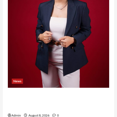
News
Banyak Founder Punya Ide Besar, Ika Afifah
Bangun ConnectX agar Mereka Menemukan
Orang yang Tepat
Admin
August 8, 2026
0