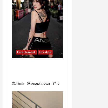
Entertaiment
Lifestyle
QueenzAngell, Model Asal
Jakarta yang Meniti
Karier hingga ke Australia
Admin
August 7, 2026
0