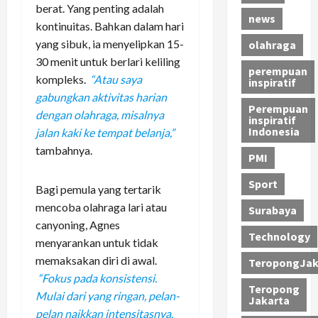
berat. Yang penting adalah
news
kontinuitas. Bahkan dalam hari
yang sibuk, ia menyelipkan 15-
olahraga
30 menit untuk berlari keliling
perempuan
kompleks.
“Atau saya
inspiratif
gabungkan aktivitas harian
Perempuan
dengan olahraga, misalnya
inspiratif
Indonesia
jalan kaki ke tempat belanja,”
tambahnya.
PMI
Sport
Bagi pemula yang tertarik
mencoba olahraga lari atau
Surabaya
canyoning, Agnes
Technology
menyarankan untuk tidak
memaksakan diri di awal.
TeropongJak
“Fokus pada konsistensi.
Teropong
Mulai dari yang ringan, pelan-
Jakarta
pelan naikkan intensitasnya.