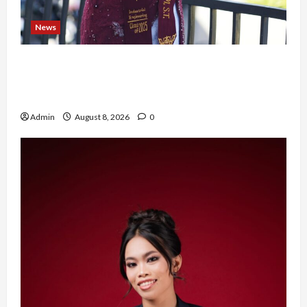
News
Tak Takut Bermimpi, Ariqoh Arista Nurfaizah
Buktikan Setiap Perempuan Punya Waktu untuk
Bersinar
Admin
August 8, 2026
0