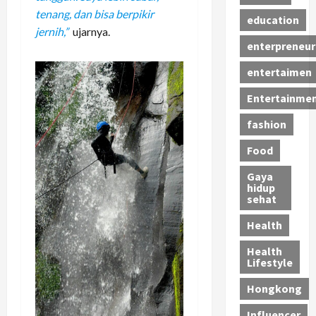
tenang, dan bisa berpikir
education
jernih,”
ujarnya.
enterpreneur
entertaimen
Entertainme
fashion
Food
Gaya
hidup
sehat
Health
Health
Lifestyle
Hongkong
Influencer