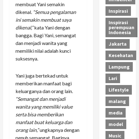
membuat Yani semakin
Inspirasi
dikenal.
“Semua pengalaman
ini semakin membuat saya
Inspirasi
perempuan
dikenal,”
kata Yani dengan
Indonesia
bangga. Bagi Yani, semangat
dan menjadi wanita yang
Jakarta
memiliki nilai adalah kunci
Kesehatan
suksesnya.
Lampung
Yani juga bertekad untuk
Lari
memberikan manfaat bagi
Lifestyle
keluarganya dan orang lain.
“Semangat dan menjadi
malang
wanita yang memiliki value
media
serta bisa memberikan
manfaat buat keluarga dan
model
orang lain,”
ungkapnya dengan
Music
penuh semangat. Baginya,