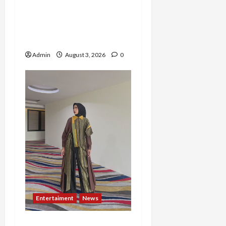
Akhir, Winda
Simanungkalit Bangkit
dari Nol hingga Wujudkan
Mimpi Jadi Pramugari
Admin
August 3, 2026
0
Entertaiment
News
Dari Dunia Modeling ke