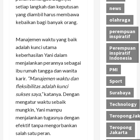
setiap langkah dan keputusan
news
yang diambil harus membawa
olahraga
kebaikan bagi banyak orang.
perempuan
inspiratif
Manajemen waktu yang baik
adalah kunci utama
Perempuan
inspiratif
keberhasilan Yani dalam
Indonesia
menjalankan perannya sebagai
PMI
ibu rumah tangga dan wanita
karir.
“Manajemen waktu dan
Sport
fleksibilitas adalah kunci
Surabaya
sukses saya,”
katanya. Dengan
mengatur waktu sebaik
Technology
mungkin, Yani mampu
TeropongJak
menjalankan tugasnya dengan
efektif tanpa mengorbankan
Teropong
Jakarta
salah satu peran.