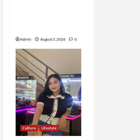
Barak Militer, Rizka
Varazita Rahim Buktikan
Diri Lewat Latsarmil di
Rindam Jaya dan Halim
Admin
August 3, 2026
0
Culture
Lifestyle