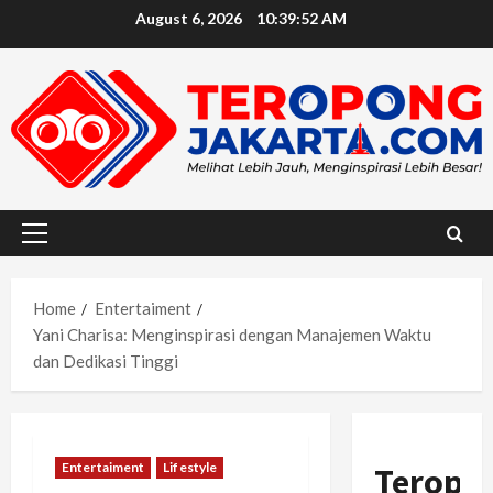
Skip
August 6, 2026
10:39:53 AM
to
content
Primary
Menu
Home
Entertaiment
Yani Charisa: Menginspirasi dengan Manajemen Waktu
dan Dedikasi Tinggi
Entertaiment
Lifestyle
Teropo