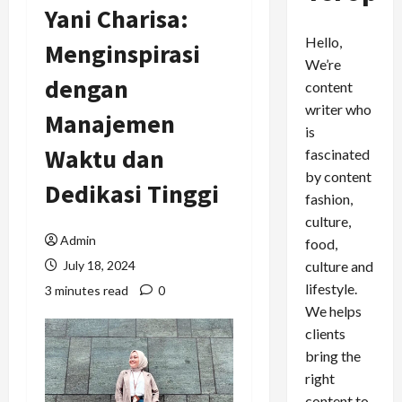
Yani Charisa:
Hello,
Menginspirasi
We’re
dengan
content
writer who
Manajemen
is
Waktu dan
fascinated
by content
Dedikasi Tinggi
fashion,
culture,
Admin
food,
culture and
July 18, 2024
lifestyle.
3 minutes read
0
We helps
clients
bring the
right
content to