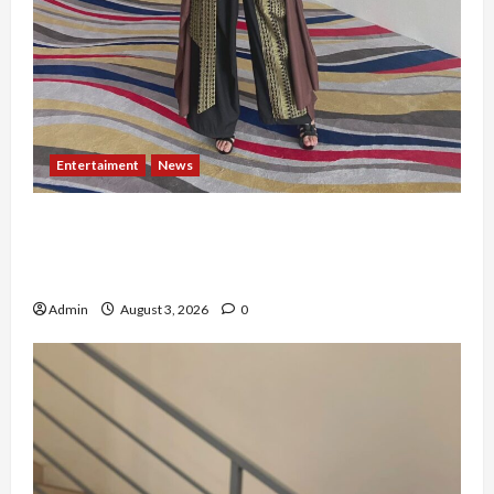
Entertaiment
News
Dari Dunia Modeling ke Barak Militer, Rizka
Varazita Rahim Buktikan Diri Lewat Latsarmil di
Rindam Jaya dan Halim
Admin
August 3, 2026
0