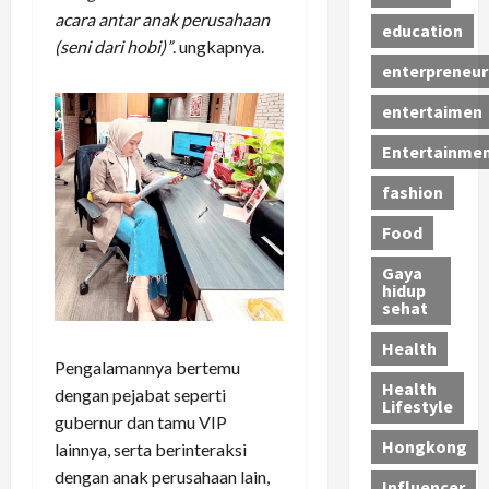
acara antar anak perusahaan
education
(seni dari hobi)”
. ungkapnya.
enterpreneur
entertaimen
Entertainme
fashion
Food
Gaya
hidup
sehat
Health
Pengalamannya bertemu
Health
dengan pejabat seperti
Lifestyle
gubernur dan tamu VIP
Hongkong
lainnya, serta berinteraksi
dengan anak perusahaan lain,
Influencer