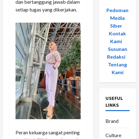
dan bertanggung jawab dalam
setiap tugas yang dikerjakan.
Pedoman
Media
Siber
-
Kontak
Kami
-
Susunan
Redaksi
-
Tentang
Kami
USEFUL
LINKS
Brand
Peran keluarga sangat penting
Culture