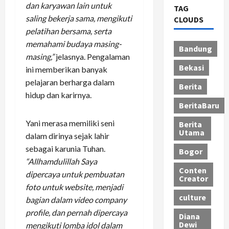
dan karyawan lain untuk
TAG
saling bekerja sama, mengikuti
CLOUDS
pelatihan bersama, serta
memahami budaya masing-
Bandung
masing,”
jelasnya. Pengalaman
Bekasi
ini memberikan banyak
pelajaran berharga dalam
Berita
hidup dan karirnya.
BeritaBaru
Yani merasa memiliki seni
Berita
Utama
dalam dirinya sejak lahir
sebagai karunia Tuhan.
Bogor
“Allhamdulillah Saya
Conten
dipercaya untuk pembuatan
Creator
foto untuk website, menjadi
culture
bagian dalam video company
profile, dan pernah dipercaya
Diana
Dewi
mengikuti lomba idol dalam