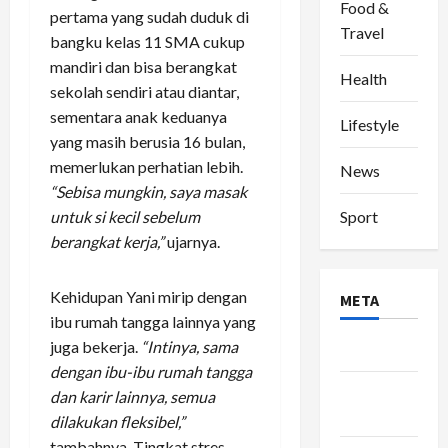
Food &
pertama yang sudah duduk di
Travel
bangku kelas 11 SMA cukup
mandiri dan bisa berangkat
Health
sekolah sendiri atau diantar,
sementara anak keduanya
Lifestyle
yang masih berusia 16 bulan,
memerlukan perhatian lebih.
News
“Sebisa mungkin, saya masak
untuk si kecil sebelum
Sport
berangkat kerja,”
ujarnya.
Kehidupan Yani mirip dengan
META
ibu rumah tangga lainnya yang
juga bekerja.
“Intinya, sama
Log in
dengan ibu-ibu rumah tangga
Entries
dan karir lainnya, semua
feed
dilakukan fleksibel,”
tambahnya. Tingkat stres