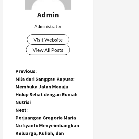
Admin
Administrator
Visit Website
View All Posts
P
Previous:
Mila dari Sanggau Kapuas:
o
Membuka Jalan Menuju
Hidup Sehat dengan Rumah
s
Nutrisi
t
Next:
Perjuangan Gregorie Maria
n
Nofiyanti: Menyeimbangkan
Keluarga, Kuliah, dan
a