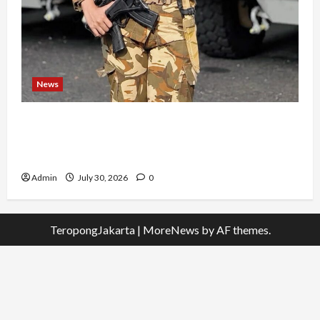
News
Perjuangan 4 Tahun Serda (K) Afifah Amelia,
Dari Mengejar Cita-Cita Abdi Negara hingga
Mengabdi dalam Satgas Lebanon
Admin
July 30, 2026
0
TeropongJakarta
|
MoreNews
by AF themes.