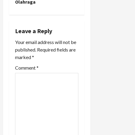
Olahraga
v
i
Leave a Reply
g
Your email address will not be
a
published.
Required fields are
marked
*
t
Comment
*
i
o
n