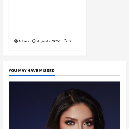
Pernah Bawa Budaya
Jawa Barat ke Luar
Negeri, Jihan Nabillah
Kini Sukses Jadi Makeup
Artist Profesional
Admin
August 2, 2026
0
YOU MAY HAVE MISSED