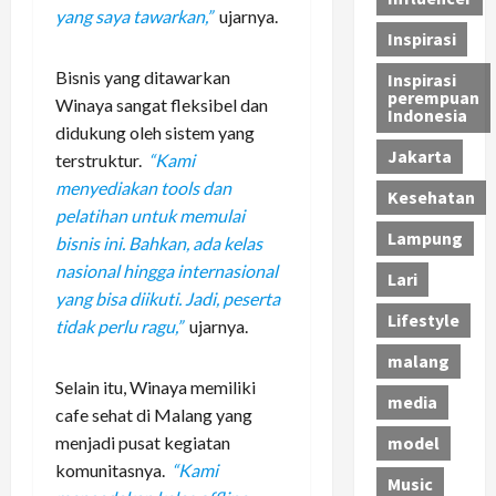
yang saya tawarkan,”
ujarnya.
Inspirasi
Bisnis yang ditawarkan
Inspirasi
perempuan
Winaya sangat fleksibel dan
Indonesia
didukung oleh sistem yang
Jakarta
terstruktur.
“Kami
menyediakan tools dan
Kesehatan
pelatihan untuk memulai
Lampung
bisnis ini. Bahkan, ada kelas
nasional hingga internasional
Lari
yang bisa diikuti. Jadi, peserta
Lifestyle
tidak perlu ragu,”
ujarnya.
malang
Selain itu, Winaya memiliki
media
cafe sehat di Malang yang
menjadi pusat kegiatan
model
komunitasnya.
“Kami
Music