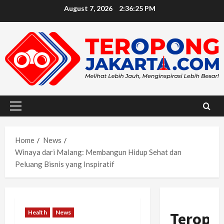
Skip
August 7, 2026
2:36:27 PM
to
content
Primary
Menu
Home
News
Winaya dari Malang: Membangun Hidup Sehat dan
Peluang Bisnis yang Inspiratif
Health
News
Teropo