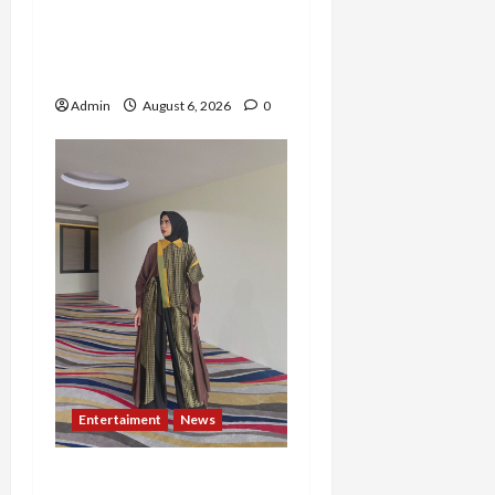
Risma Hasma Toni
Buktikan Bisa Sukses
Berkarier di Arab Saudi
Admin
August 6, 2026
0
Entertaiment
News
Dari Dunia Modeling ke