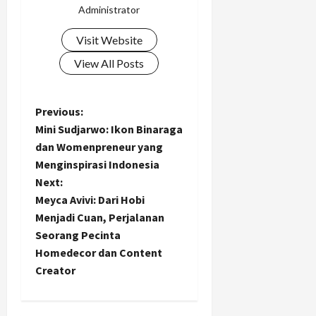
Administrator
Visit Website
View All Posts
P
Previous:
Mini Sudjarwo: Ikon Binaraga
o
dan Womenpreneur yang
Menginspirasi Indonesia
s
Next:
t
Meyca Avivi: Dari Hobi
Menjadi Cuan, Perjalanan
n
Seorang Pecinta
Homedecor dan Content
a
Creator
v