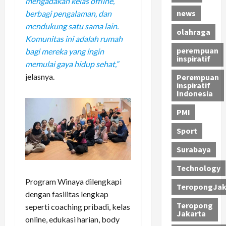
mengadakan kelas offline,
news
berbagi pengalaman, dan
mendukung satu sama lain.
olahraga
Komunitas ini adalah rumah
perempuan
bagi mereka yang ingin
inspiratif
memulai gaya hidup sehat,”
jelasnya.
Perempuan
inspiratif
Indonesia
PMI
Sport
Surabaya
Technology
Program Winaya dilengkapi
TeropongJak
dengan fasilitas lengkap
Teropong
seperti coaching pribadi, kelas
Jakarta
online, edukasi harian, body