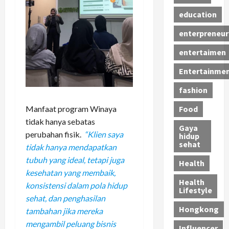
education
enterpreneur
entertaimen
Entertainme
fashion
Manfaat program Winaya
Food
tidak hanya sebatas
Gaya
perubahan fisik.
“Klien saya
hidup
sehat
tidak hanya mendapatkan
tubuh yang ideal, tetapi juga
Health
kesehatan yang membaik,
Health
konsistensi dalam pola hidup
Lifestyle
sehat, dan penghasilan
Hongkong
tambahan jika mereka
mengambil peluang bisnis
Influencer