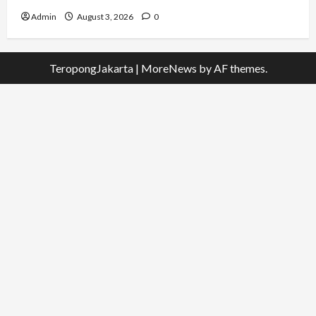
Admin
August 3, 2026
0
TeropongJakarta
|
MoreNews
by AF themes.