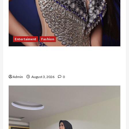
Entertaiment
Fashion
Sempat Gagal di Seleksi Akhir, Winda
Simanungkalit Bangkit dari Nol hingga
Wujudkan Mimpi Jadi Pramugari
Admin
August 3, 2026
0