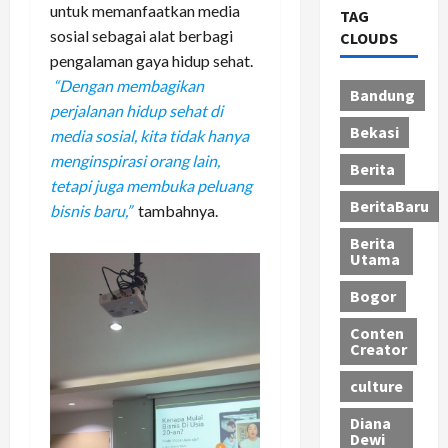
untuk memanfaatkan media
TAG
sosial sebagai alat berbagi
CLOUDS
pengalaman gaya hidup sehat.
“Dengan membagikan
Bandung
perjalanan hidup sehat di
Bekasi
media sosial, kita tidak hanya
menginspirasi orang lain,
Berita
tetapi juga membuka peluang
BeritaBaru
bisnis baru,”
tambahnya.
Berita
Utama
Bogor
Conten
Creator
culture
Diana
Dewi