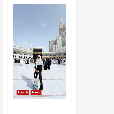
Health
News
Resign dari PNS Setelah
10 Tahun Mengabdi,