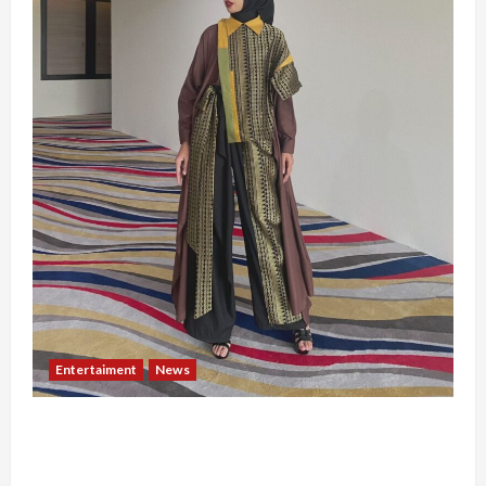
Entertaiment
News
Dari Dunia Modeling ke Barak Militer, Rizka
Varazita Rahim Buktikan Diri Lewat Latsarmil di
Rindam Jaya dan Halim