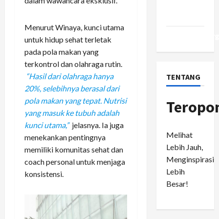
dalam wawancara eksklusif.
Comments
feed
Menurut Winaya, kunci utama
WordPress.or
untuk hidup sehat terletak
pada pola makan yang
terkontrol dan olahraga rutin.
“Hasil dari olahraga hanya
TENTANG
20%, selebihnya berasal dari
pola makan yang tepat. Nutrisi
Teropo
yang masuk ke tubuh adalah
kunci utama,”
jelasnya. Ia juga
Melihat
menekankan pentingnya
Lebih Jauh,
memiliki komunitas sehat dan
Menginspirasi
coach personal untuk menjaga
Lebih
konsistensi.
Besar!