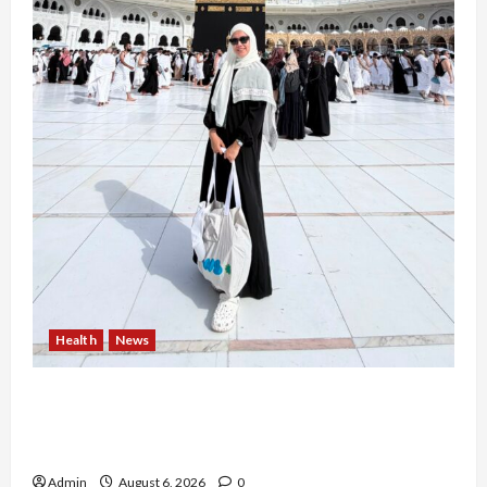
Health
News
Resign dari PNS Setelah 10 Tahun Mengabdi,
Risma Hasma Toni Buktikan Bisa Sukses
Berkarier di Arab Saudi
Admin
August 6, 2026
0