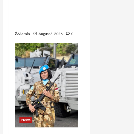
Barak Militer, Rizka
Varazita Rahim Buktikan
Diri Lewat Latsarmil di
Rindam Jaya dan Halim
Admin
August 3, 2026
0
News