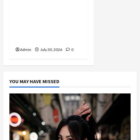
Perjuangan 4 Tahun
Serda (K) Afifah Amelia,
Dari Mengejar Cita-Cita
Abdi Negara hingga
Mengabdi dalam Satgas
Lebanon
Admin
July 30, 2026
0
YOU MAY HAVE MISSED