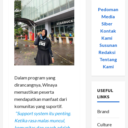
Pedoman
Media
Siber
-
Kontak
Kami
-
Susunan
Redaksi
-
Tentang
Kami
Dalam program yang
dirancangnya, Winaya
USEFUL
memastikan peserta
LINKS
mendapatkan manfaat dari
komunitas yang suportif.
Brand
“Support system itu penting.
Ketika rasa malas muncul,
Culture
komunitas dan coach adalah