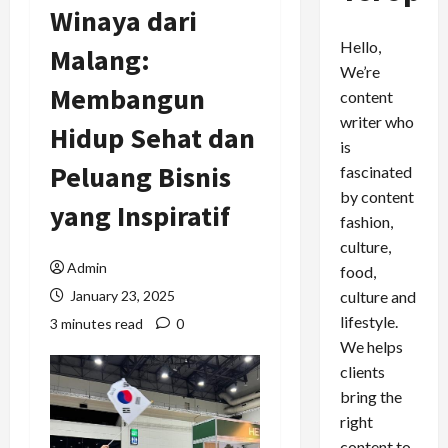
Winaya dari
Hello,
Malang:
We’re
Membangun
content
writer who
Hidup Sehat dan
is
Peluang Bisnis
fascinated
by content
yang Inspiratif
fashion,
culture,
Admin
food,
culture and
January 23, 2025
lifestyle.
3 minutes read
0
We helps
clients
bring the
right
content to