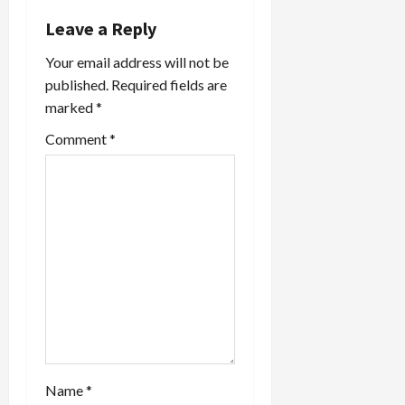
i
Leave a Reply
g
Your email address will not be
a
published.
Required fields are
marked
*
t
Comment
*
i
o
n
Name
*