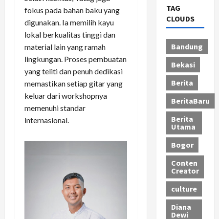
TAG
fokus pada bahan baku yang
CLOUDS
digunakan. Ia memilih kayu
lokal berkualitas tinggi dan
Bandung
material lain yang ramah
lingkungan. Proses pembuatan
Bekasi
yang teliti dan penuh dedikasi
Berita
memastikan setiap gitar yang
keluar dari workshopnya
BeritaBaru
memenuhi standar
Berita
internasional.
Utama
Bogor
Conten
Creator
culture
Diana
Dewi