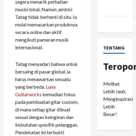
segera menarik perhatian
Comments
musisi lokal. Namun, ambisi
feed
Tatag tidak berhenti di situ. Ia
WordPress.or
mulai memasarkan produknya
secara online dan aktif
mengikuti pameran musik
internasional.
TENTANG
Teropo
Tatag menyadari bahwa untuk
bersaing di pasar global, ia
harus menawarkan sesuatu
Melihat
yang berbeda.
Luna
Lebih Jauh,
Guitarworks
kemudian fokus
Menginspirasi
pada pembuatan gitar custom,
Lebih
di mana setiap gitar dibuat
Besar!
sesuai dengan keinginan dan
kebutuhan spesifik pelanggan.
Pendekatan ini terbukti