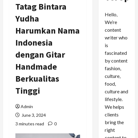
Tatag Bintara
Hello,
Yudha
We’re
Harumkan Nama
content
writer who
Indonesia
is
dengan Gitar
fascinated
by content
Handmade
fashion,
culture,
Berkualitas
food,
Tinggi
culture and
lifestyle.
We helps
Admin
clients
June 3, 2024
bring the
3 minutes read
0
right
content to