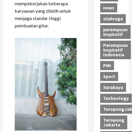
mempekerjakan beberapa
news
karyawan yang dilatih untuk
menjaga standar tinggi
olahraga
pembuatan gitar.
perempuan
inspiratif
Perempuan
inspiratif
Indonesia
PMI
Sport
Surabaya
Technology
TeropongJak
Teropong
Jakarta