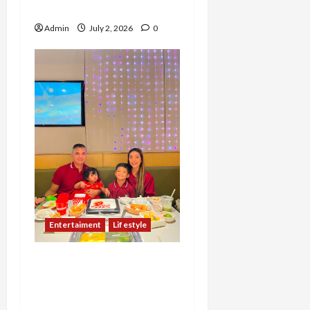
Bertumbuh
Admin
July 2, 2026
0
Entertaiment
Lifestyle
11 Tahun Jadi Pegawai
Bank, Christina Pita Baru
Berani Resign Setelah