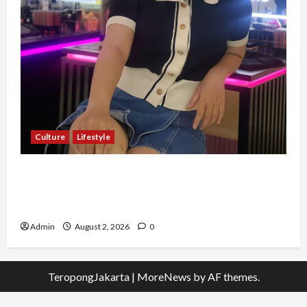
Culture
Lifestyle
Pernah Bawa Budaya Jawa Barat ke Luar
Negeri, Jihan Nabillah Kini Sukses Jadi Makeup
Artist Profesional
Admin
August 2, 2026
0
TeropongJakarta
|
MoreNews
by AF themes.