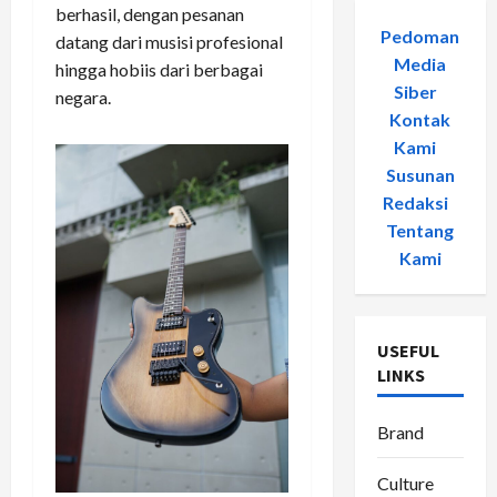
berhasil, dengan pesanan
Pedoman
datang dari musisi profesional
Media
hingga hobiis dari berbagai
Siber
-
negara.
Kontak
Kami
-
Susunan
Redaksi
-
Tentang
Kami
USEFUL
LINKS
Brand
Culture