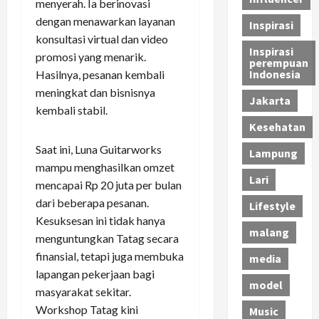
menyerah. Ia berinovasi
dengan menawarkan layanan
Inspirasi
konsultasi virtual dan video
Inspirasi
promosi yang menarik.
perempuan
Indonesia
Hasilnya, pesanan kembali
meningkat dan bisnisnya
Jakarta
kembali stabil.
Kesehatan
Saat ini, Luna Guitarworks
Lampung
mampu menghasilkan omzet
Lari
mencapai Rp 20 juta per bulan
dari beberapa pesanan.
Lifestyle
Kesuksesan ini tidak hanya
malang
menguntungkan Tatag secara
finansial, tetapi juga membuka
media
lapangan pekerjaan bagi
model
masyarakat sekitar.
Workshop Tatag kini
Music