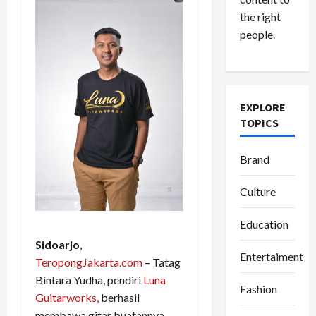
the right
people.
EXPLORE
TOPICS
Brand
Culture
Education
Sidoarjo
,
Entertaiment
TeropongJakarta.com
– Tatag
Bintara Yudha, pendiri
Luna
Fashion
Guitarworks,
berhasil
membawa gitar buatannya