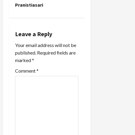
a
Pranistiasari
v
i
Leave a Reply
g
Your email address will not be
a
published.
Required fields are
marked
*
t
Comment
*
i
o
n