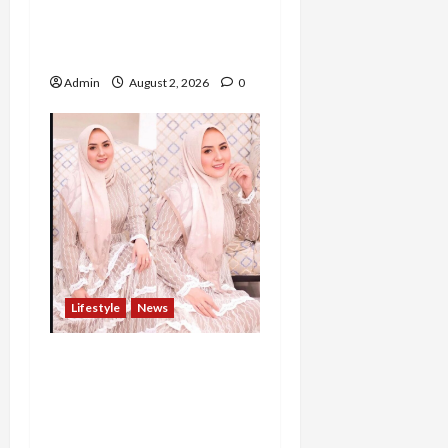
Negeri, Jihan Nabillah
Kini Sukses Jadi Makeup
Artist Profesional
Admin
August 2, 2026
0
Lifestyle
News
Bukan Sekadar Berbisnis,
Ivana Wibowo Percaya
Relasi dan Keseimbangan
Hidup Adalah Kunci