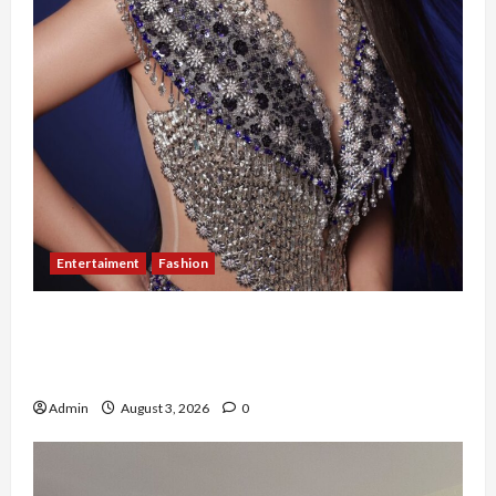
Entertaiment
Fashion
Sempat Gagal di Seleksi Akhir, Winda
Simanungkalit Bangkit dari Nol hingga
Wujudkan Mimpi Jadi Pramugari
Admin
August 3, 2026
0