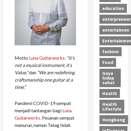
education
enterpreneur
entertaimen
Entertainme
fashion
Motto
Luna Guitarworks
:
“It’s
Food
not a musical instrument, it’s
Value.”
dan
“We are redefining
Gaya
hidup
craftsmanship one guitar at a
sehat
time.”
Health
Pandemi COVID-19 sempat
Health
Lifestyle
menjadi tantangan bagi
Luna
Guitarworks
. Pesanan sempat
Hongkong
menurun, namun Tatag tidak
Influencer