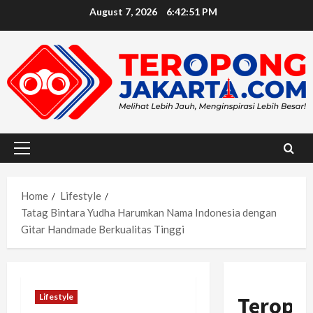
Skip
August 7, 2026
6:42:52 PM
to
content
Primary
Menu
Home
Lifestyle
Tatag Bintara Yudha Harumkan Nama Indonesia dengan
Gitar Handmade Berkualitas Tinggi
Lifestyle
Teropo