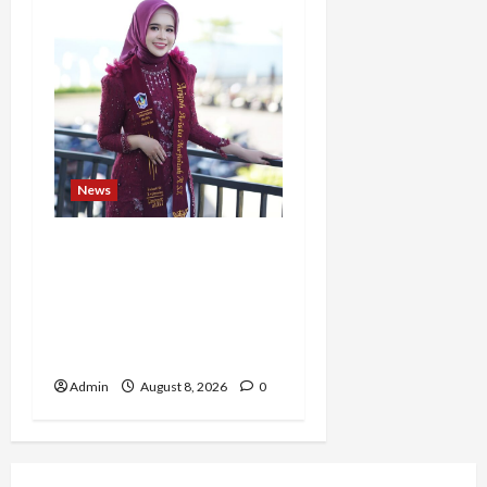
News
Tak Takut Bermimpi,
Ariqoh Arista Nurfaizah
Buktikan Setiap
Perempuan Punya Waktu
untuk Bersinar
Admin
August 8, 2026
0