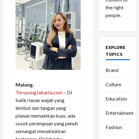
the right
people.
EXPLORE
TOPICS
Brand
Culture
Malang
,
TeropongJakarta.com
– Di
Education
balik riasan wajah yang
lembut dan tangan yang
Entertaiment
piawai memainkan kuas, ada
sosok perempuan yang penuh
Fashion
semangat menaklukkan
tantangan. Dialah Icha,