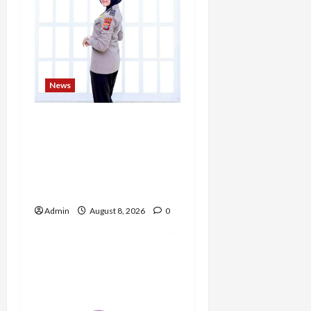
News
Bripda Ribkah Dwi
Agussuciati, Atlet Bela
Diri NTB yang
Bertransformasi Menjadi
Polwan Inspiratif
Admin
August 8, 2026
0