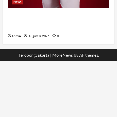
News
Banyak Founder Punya Ide Besar, Ika Afifah
Bangun ConnectX agar Mereka Menemukan
Orang yang Tepat
Admin
August 8, 2026
0
TeropongJakarta
|
MoreNews
by AF themes.