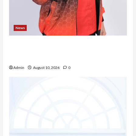
News
Novita Gulo, S.H., Mengubah Perjalanan Hidup
Menjadi Kekuatan untuk Berkarya dan
Mengabdi bagi Sesama
Admin
August 10, 2026
0