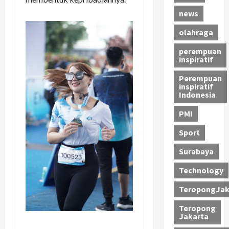
news
olahraga
perempuan
inspiratif
Perempuan
inspiratif
Indonesia
PMI
Sport
Surabaya
Technology
TeropongJak
Teropong
Jakarta