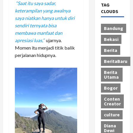
“Saat itu saya sadar,
TAG
keterampilan yang awalnya
CLOUDS
saya niatkan hanya untuk diri
sendiri ternyata bisa
Bandung
membawa manfaat dan
Bekasi
apresiasi luas,”
ujarnya.
Momen itu menjadi titik balik
Berita
perjalanan hidupnya.
BeritaBaru
Berita
Utama
Bogor
Conten
Creator
culture
Diana
Dewi