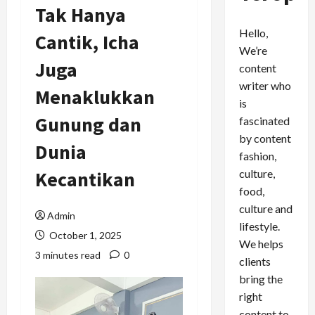
Tak Hanya
Hello,
Cantik, Icha
We’re
Juga
content
writer who
Menaklukkan
is
Gunung dan
fascinated
by content
Dunia
fashion,
culture,
Kecantikan
food,
culture and
Admin
lifestyle.
October 1, 2025
We helps
3 minutes read
0
clients
bring the
right
content to