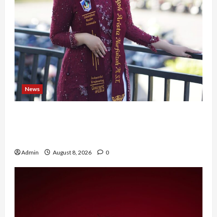
News
Tak Takut Bermimpi, Ariqoh Arista Nurfaizah
Buktikan Setiap Perempuan Punya Waktu untuk
Bersinar
Admin
August 8, 2026
0