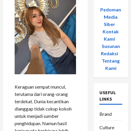
Pedoman
Media
Siber
-
Kontak
Kami
-
Susunan
Redaksi
-
Tentang
Kami
Keraguan sempat muncul,
USEFUL
terutama dari orang-orang
LINKS
terdekat. Dunia kecantikan
dianggap tidak cukup kokoh
Brand
untuk menjadi sumber
penghidupan. Namun hasil
Culture
kerja nyata berbicara lebih