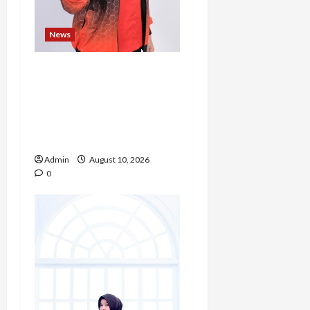
News
Novita Gulo, S.H.,
Mengubah Perjalanan
Hidup Menjadi Kekuatan
untuk Berkarya dan
Mengabdi bagi Sesama
Admin
August 10, 2026
0