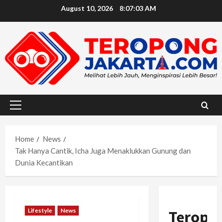
Skip
August 10, 2026
8:07:04 AM
to
content
Primary
Menu
Home
News
Tak Hanya Cantik, Icha Juga Menaklukkan Gunung dan
Dunia Kecantikan
Lifestyle
News
Teropo