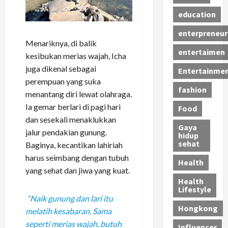
education
enterpreneur
Menariknya, di balik
entertaimen
kesibukan merias wajah, Icha
juga dikenal sebagai
Entertainme
perempuan yang suka
fashion
menantang diri lewat olahraga.
Ia gemar berlari di pagi hari
Food
dan sesekali menaklukkan
Gaya
jalur pendakian gunung.
hidup
sehat
Baginya, kecantikan lahiriah
harus seimbang dengan tubuh
Health
yang sehat dan jiwa yang kuat.
Health
Lifestyle
“Naik gunung dan lari itu
Hongkong
melatih kesabaran. Sama
seperti merias wajah, butuh
Influencer