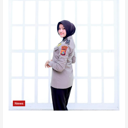
News
Bripda Ribkah Dwi Agussuciati, Atlet Bela Diri
NTB yang Bertransformasi Menjadi Polwan