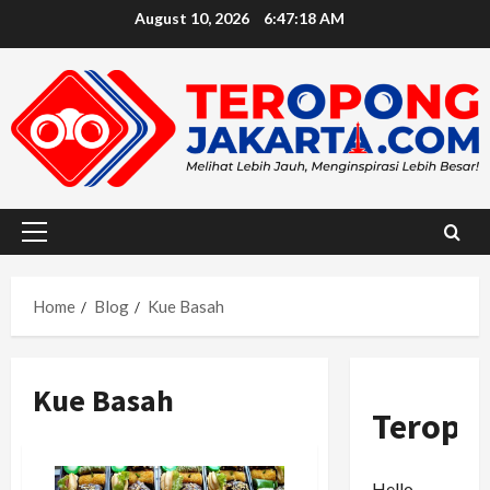
Skip
August 10, 2026
6:47:19 AM
to
content
Primary
Menu
Home
Blog
Kue Basah
Kue Basah
Teropo
Hello,