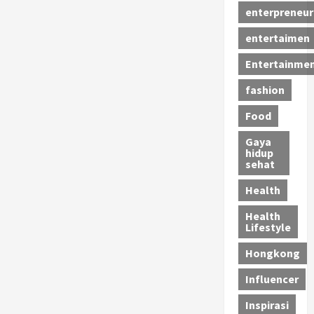
enterpreneur
entertaimen
Entertainme
fashion
Food
Gaya
hidup
sehat
Health
Health
Lifestyle
Hongkong
Influencer
Inspirasi