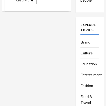
people.
Read More
more
about
Kue
Basah:
Pilihan
Takjil
Lezat
EXPLORE
untuk
TOPICS
Berbuka
Puasa
di
Bulan
Brand
Ramadan
Culture
Education
Entertaiment
Fashion
Food &
Travel