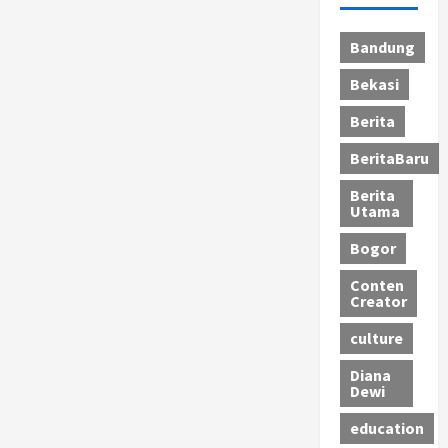
Bandung
Bekasi
Berita
BeritaBaru
Berita
Utama
Bogor
Conten
Creator
culture
Diana
Dewi
education