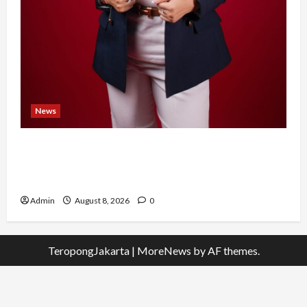
News
Banyak Founder Punya Ide Besar, Ika Afifah
Bangun ConnectX agar Mereka Menemukan
Orang yang Tepat
Admin
August 8, 2026
0
TeropongJakarta
|
MoreNews
by AF themes.