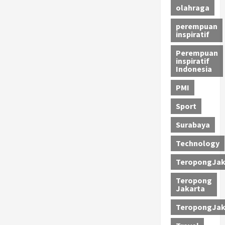
olahraga
perempuan
inspiratif
Perempuan
inspiratif
Indonesia
PMI
Sport
Surabaya
Technology
TeropongJak
Teropong
Jakarta
TeropongJak