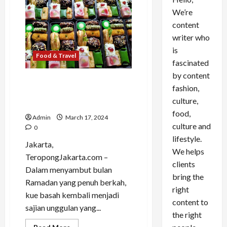
We’re
content
writer who
is
Food & Travel
fascinated
by content
Kue Basah: Pilihan Takjil
fashion,
Lezat untuk Berbuka Puasa
culture,
di Bulan Ramadan
food,
Admin
March 17, 2024
culture and
0
lifestyle.
Jakarta,
We helps
TeropongJakarta.com –
clients
Dalam menyambut bulan
bring the
Ramadan yang penuh berkah,
right
kue basah kembali menjadi
content to
sajian unggulan yang...
the right
Read