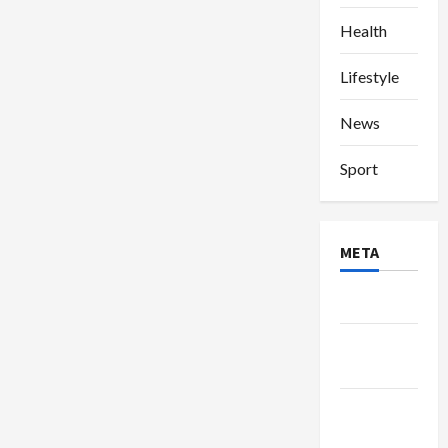
Health
Lifestyle
News
Sport
META
Log in
Entries
feed
Comments
feed