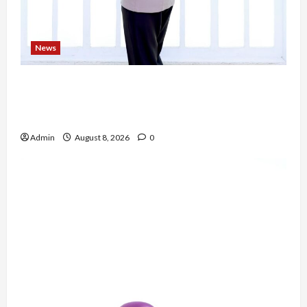
News
Bripda Ribkah Dwi Agussuciati, Atlet Bela Diri
NTB yang Bertransformasi Menjadi Polwan
Inspiratif
Admin
August 8, 2026
0