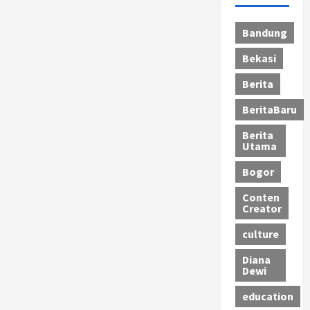
Bandung
Bekasi
Berita
BeritaBaru
Berita
Utama
Bogor
Conten
Creator
culture
Diana
Dewi
education