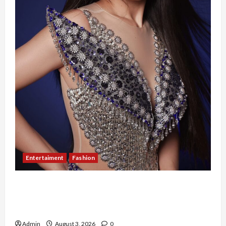
Entertaiment
Fashion
Sempat Gagal di Seleksi Akhir, Winda
Simanungkalit Bangkit dari Nol hingga
Wujudkan Mimpi Jadi Pramugari
Admin
August 3, 2026
0