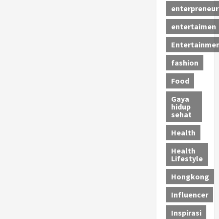
enterpreneur
entertaimen
Entertainme
fashion
Food
Gaya
hidup
sehat
Health
Health
Lifestyle
Hongkong
Influencer
Inspirasi