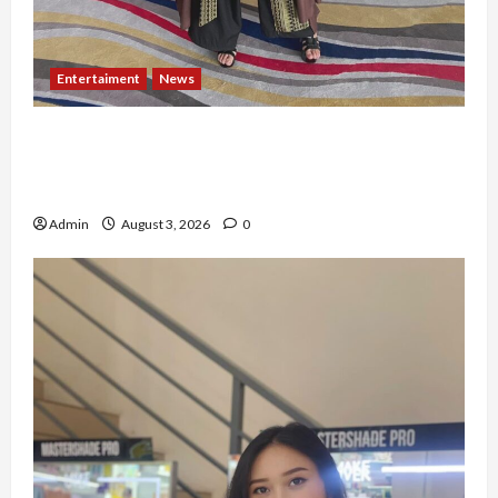
Entertaiment
News
Dari Dunia Modeling ke Barak Militer, Rizka
Varazita Rahim Buktikan Diri Lewat Latsarmil di
Rindam Jaya dan Halim
Admin
August 3, 2026
0