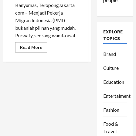
people.
Banyumas, TeropongJakarta
com – Menjadi Pekerja
Migran Indonesia (PMI)
bukanlah pilihan yang mudah.
EXPLORE
Purwaty, seorang wanita asal...
TOPICS
Read
Read More
more
Brand
about
Perjuangan
Purwaty:
Culture
Dari
Desa
Kecil
di
Education
Banyumas
Menuju
Singapura,
Entertaiment
Demi
Masa
Depan
Fashion
Anak
Food &
Travel