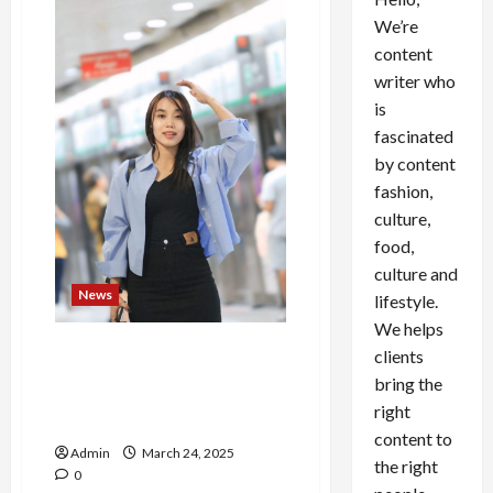
We’re
content
writer who
is
fascinated
by content
fashion,
culture,
food,
culture and
News
lifestyle.
We helps
Perjuangan Purwaty: Dari
clients
Desa Kecil di Banyumas
bring the
Menuju Singapura, Demi
right
Masa Depan Anak
content to
Admin
March 24, 2025
the right
0