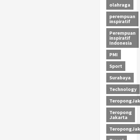
olahraga
perempuan
inspiratif
Perempuan
inspiratif
Indonesia
PMI
Sport
Surabaya
Technology
TeropongJak
Teropong
Jakarta
TeropongJak