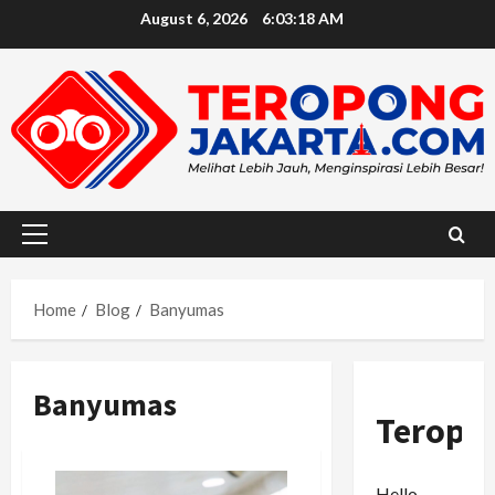
Skip
August 6, 2026
6:03:19 AM
to
content
Primary
Menu
Home
Blog
Banyumas
Banyumas
Teropo
Hello,