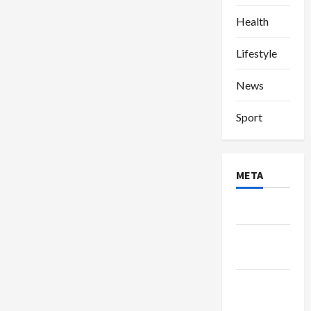
Health
Lifestyle
News
Sport
META
Log in
Entries
feed
Comments
feed