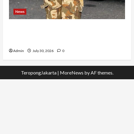
News
Perjuangan 4 Tahun Serda (K) Afifah Amelia,
Dari Mengejar Cita-Cita Abdi Negara hingga
Mengabdi dalam Satgas Lebanon
Admin
July 30, 2026
0
TeropongJakarta
|
MoreNews
by AF themes.