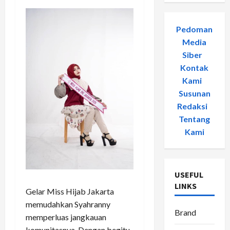
Pedoman
Media
Siber
-
Kontak
Kami
-
Susunan
Redaksi
-
Tentang
Kami
USEFUL
LINKS
Gelar Miss Hijab Jakarta
memudahkan Syahranny
Brand
memperluas jangkauan
komunitasnya. Dengan begitu,