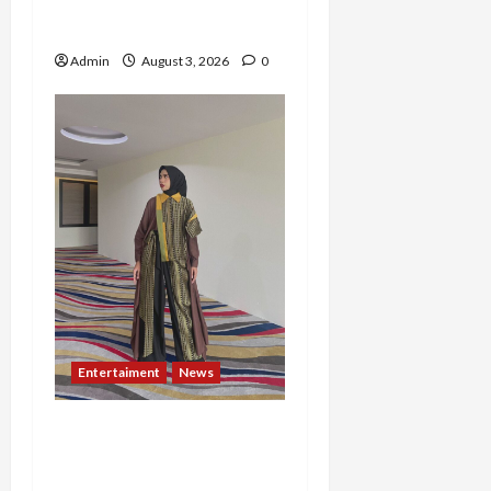
dari Nol hingga Wujudkan
Mimpi Jadi Pramugari
Admin
August 3, 2026
0
Entertaiment
News
Dari Dunia Modeling ke
Barak Militer, Rizka
Varazita Rahim Buktikan