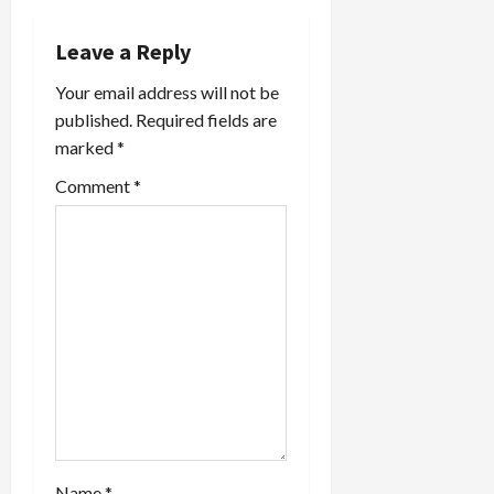
v
i
Leave a Reply
Your email address will not be
g
published.
Required fields are
a
marked
*
t
Comment
*
i
o
n
Name
*