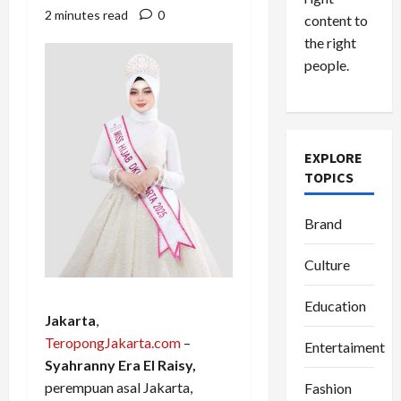
2 minutes read
0
content to
the right
people.
EXPLORE
TOPICS
Brand
Culture
Education
Jakarta
,
TeropongJakarta.com
–
Entertaiment
Syahranny Era El Raisy,
perempuan asal Jakarta,
Fashion