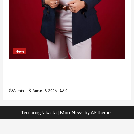
News
Banyak Founder Punya Ide Besar, Ika Afifah
Bangun ConnectX agar Mereka Menemukan
Orang yang Tepat
Admin
August 8, 2026
0
TeropongJakarta
|
MoreNews
by AF themes.