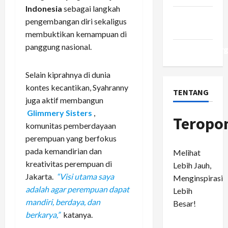
Indonesia
sebagai langkah
Comments
pengembangan diri sekaligus
feed
membuktikan kemampuan di
panggung nasional.
WordPress.or
Selain kiprahnya di dunia
kontes kecantikan, Syahranny
TENTANG
juga aktif membangun
Glimmery Sisters
,
Teropo
komunitas pemberdayaan
perempuan yang berfokus
pada kemandirian dan
Melihat
kreativitas perempuan di
Lebih Jauh,
Jakarta.
“Visi utama saya
Menginspirasi
adalah agar perempuan dapat
Lebih
mandiri, berdaya, dan
Besar!
berkarya,”
katanya.