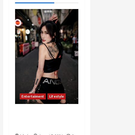
Entertaiment
Lifestyle
QueenzAngell, Model Asal
Jakarta yang Meniti
Karier hingga ke Australia