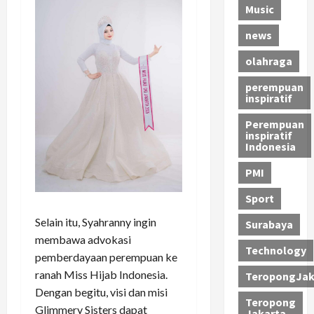
Music
news
olahraga
perempuan
inspiratif
Perempuan
inspiratif
Indonesia
PMI
Sport
Selain itu, Syahranny ingin
Surabaya
membawa advokasi
Technology
pemberdayaan perempuan ke
ranah Miss Hijab Indonesia.
TeropongJak
Dengan begitu, visi dan misi
Teropong
Glimmery Sisters dapat
Jakarta