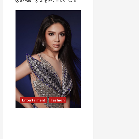
Admin
August 7, 2026
0
Entertaiment
Fashion
Sempat Gagal di Seleksi
Akhir, Winda
Simanungkalit Bangkit