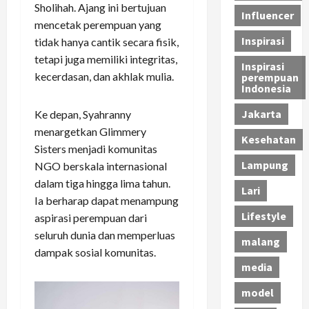
Sholihah. Ajang ini bertujuan
Influencer
mencetak perempuan yang
Inspirasi
tidak hanya cantik secara fisik,
tetapi juga memiliki integritas,
Inspirasi
kecerdasan, dan akhlak mulia.
perempuan
Indonesia
Jakarta
Ke depan, Syahranny
menargetkan Glimmery
Kesehatan
Sisters menjadi komunitas
Lampung
NGO berskala internasional
dalam tiga hingga lima tahun.
Lari
Ia berharap dapat menampung
Lifestyle
aspirasi perempuan dari
seluruh dunia dan memperluas
malang
dampak sosial komunitas.
media
model