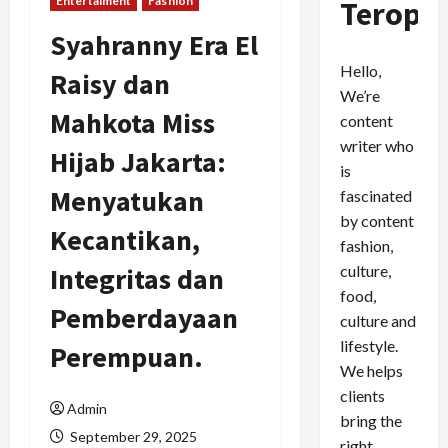
Entertaiment
Fashion
Teropo
Syahranny Era El
Hello,
Raisy dan
We’re
Mahkota Miss
content
writer who
Hijab Jakarta:
is
Menyatukan
fascinated
by content
Kecantikan,
fashion,
culture,
Integritas dan
food,
Pemberdayaan
culture and
lifestyle.
Perempuan.
We helps
clients
Admin
bring the
September 29, 2025
right