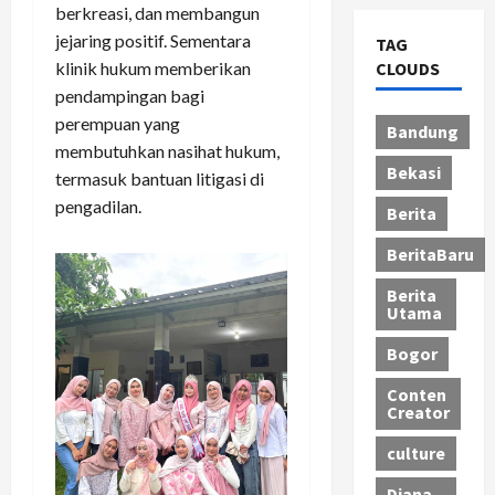
berkreasi, dan membangun
jejaring positif. Sementara
TAG
CLOUDS
klinik hukum memberikan
pendampingan bagi
perempuan yang
Bandung
membutuhkan nasihat hukum,
Bekasi
termasuk bantuan litigasi di
pengadilan.
Berita
BeritaBaru
Berita
Utama
Bogor
Conten
Creator
culture
Diana