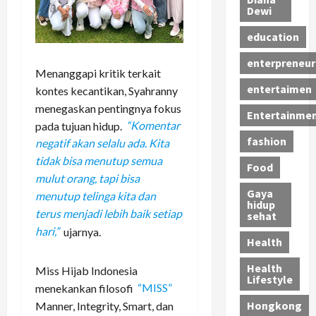
Dewi
education
enterpreneur
Menanggapi kritik terkait
entertaimen
kontes kecantikan, Syahranny
menegaskan pentingnya fokus
Entertainme
pada tujuan hidup.
“Komentar
fashion
negatif akan selalu ada. Kita
tidak bisa menutup semua
Food
mulut orang, tapi bisa
Gaya
menutup telinga kita dan
hidup
terus menjadi lebih baik setiap
sehat
hari,”
ujarnya.
Health
Health
Miss Hijab Indonesia
Lifestyle
menekankan filosofi
“MISS”
Hongkong
Manner, Integrity, Smart, dan