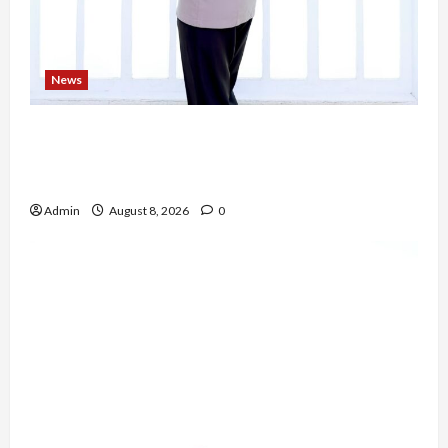
News
Bripda Ribkah Dwi Agussuciati, Atlet Bela Diri
NTB yang Bertransformasi Menjadi Polwan
Inspiratif
Admin
August 8, 2026
0