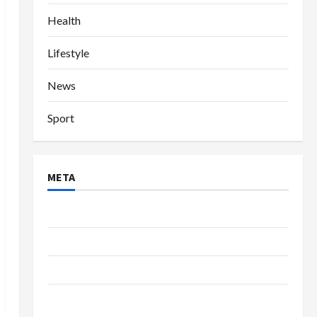
Health
Lifestyle
News
Sport
META
Log in
Entries feed
Comments feed
WordPress.org