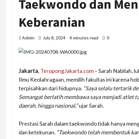
Taekwondo dan Men
Keberanian
Admin
July 8, 2024
4 minutes read
0
Jakarta
,
TeropongJakarta.com
– Sarah Nabilah, lu
Ilmu Keolahragaan, memilih fakultas ini karena hob
terpisahkan dari hidupnya.
“Saya selalu tertarik d
Semangat berlatih membawa saya menjadi atlet ta
daerah, hingga nasional,”
ujar Sarah.
Prestasi Sarah dalam taekwondo tidak hanya mengasa
dan ketekunan.
“Taekwondo telah membentuk karak