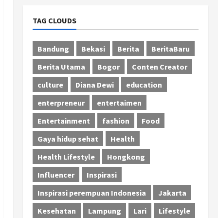
TAG CLOUDS
Bandung
Bekasi
Berita
BeritaBaru
Berita Utama
Bogor
Conten Creator
culture
Diana Dewi
education
enterpreneur
entertaimen
Entertainment
fashion
Food
Gaya hidup sehat
Health
Health Lifestyle
Hongkong
Influencer
Inspirasi
Inspirasi perempuan Indonesia
Jakarta
Kesehatan
Lampung
Lari
Lifestyle