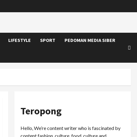
LIFESTYLE
SPORT
PEDOMAN MEDIA SIBER
Teropong
Hello, We’re content writer who is fascinated by
content fashion, culture, food, culture and