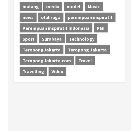
malang
media
model
Music
news
olahraga
perempuan inspiratif
Perempuan inspiratif Indonesia
PMI
Sport
Surabaya
Technology
TeropongJakarta
Teropong Jakarta
TeropongJakarta.com
Travel
Travelling
Video