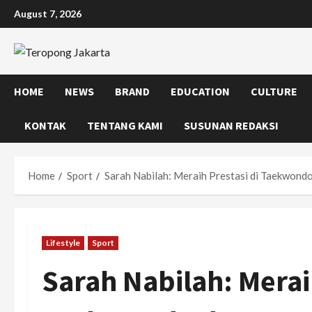
Skip
August 7, 2026
to
content
HOME
NEWS
BRAND
EDUCATION
CULTURE
KONTAK
TENTANG KAMI
SUSUNAN REDAKSI
Home
Sport
Sarah Nabilah: Meraih Prestasi di Taekwond
Lifestyle
Sport
Sarah Nabilah: Merai