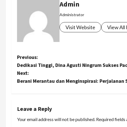
Admin
Administrator
Visit Website
View All
P
Previous:
Dedikasi Tinggi, Dina Agusti Ningrum Sukses Pad
o
Next:
s
Berani Merantau dan Menginspirasi: Perjalanan 
t
n
Leave a Reply
a
Your email address will not be published.
Required fields