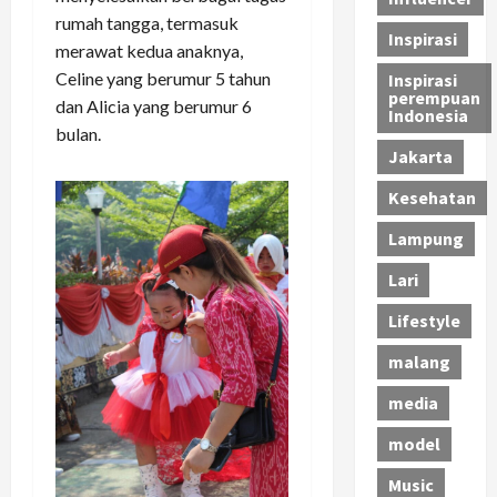
rumah tangga, termasuk
Inspirasi
merawat kedua anaknya,
Celine yang berumur 5 tahun
Inspirasi
perempuan
dan Alicia yang berumur 6
Indonesia
bulan.
Jakarta
Kesehatan
Lampung
Lari
Lifestyle
malang
media
model
Music