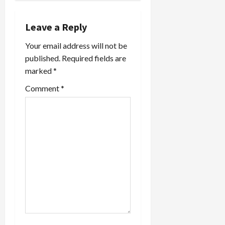
v
i
Leave a Reply
Your email address will not be
g
published.
Required fields are
a
marked
*
t
Comment
*
i
o
n