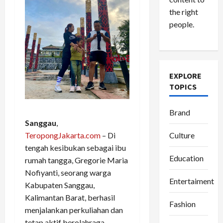
the right
people.
EXPLORE
TOPICS
Brand
Sanggau
,
Culture
TeropongJakarta.com
– Di
tengah kesibukan sebagai ibu
Education
rumah tangga, Gregorie Maria
Nofiyanti, seorang warga
Entertaiment
Kabupaten Sanggau,
Kalimantan Barat, berhasil
Fashion
menjalankan perkuliahan dan
tetap aktif berolahraga.