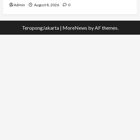
Admin
August 8, 2026
0
TeropongJakarta
|
MoreNews
by AF themes.