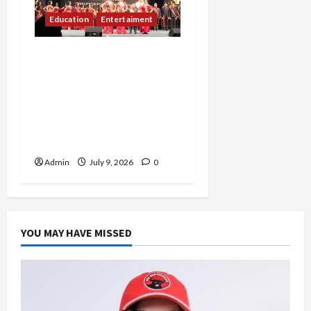
Education
Entertaiment
Kirana Sakhi Almahyra,
Generasi Muda 11 Tahun
Asal Bekasi Harumkan
Jawa Barat Lewat Gelar
Miss Education Kids
Indonesia 2026
Admin
July 9, 2026
0
YOU MAY HAVE MISSED