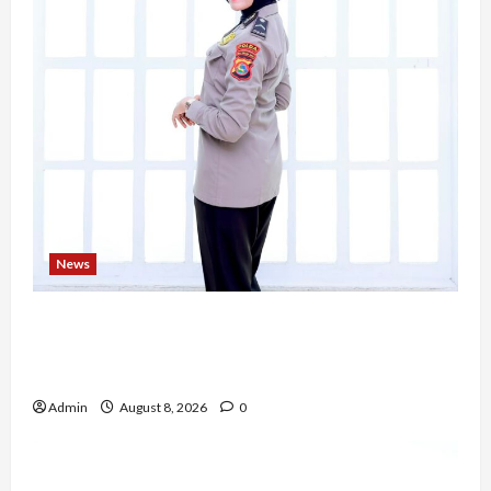
News
Bripda Ribkah Dwi Agussuciati, Atlet Bela Diri
NTB yang Bertransformasi Menjadi Polwan
Inspiratif
Admin
August 8, 2026
0