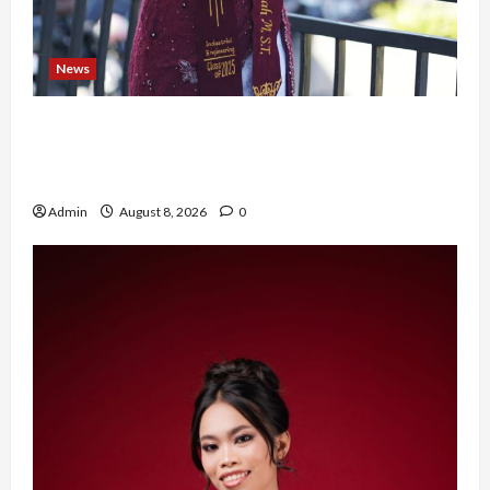
News
Tak Takut Bermimpi, Ariqoh Arista Nurfaizah
Buktikan Setiap Perempuan Punya Waktu untuk
Bersinar
Admin
August 8, 2026
0