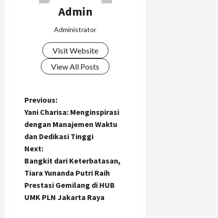
Admin
Administrator
Visit Website
View All Posts
P
Previous:
Yani Charisa: Menginspirasi
o
dengan Manajemen Waktu
dan Dedikasi Tinggi
s
Next:
t
Bangkit dari Keterbatasan,
Tiara Yunanda Putri Raih
n
Prestasi Gemilang di HUB
UMK PLN Jakarta Raya
a