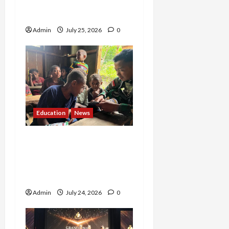
Lewat Yoga dan Konten
Lifestyle
Admin
July 25, 2026
0
Education
News
Tak Hanya Menjaga
Negeri, Pratu Apip
Darmawan Bangun Mimpi
Anak-anak Papua
Admin
July 24, 2026
0