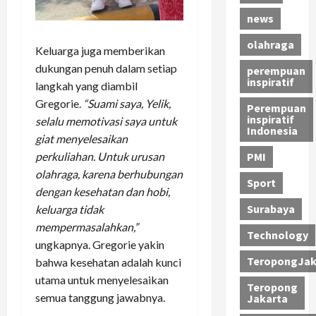
news
olahraga
Keluarga juga memberikan
dukungan penuh dalam setiap
perempuan
inspiratif
langkah yang diambil
Gregorie.
“Suami saya, Yelik,
Perempuan
inspiratif
selalu memotivasi saya untuk
Indonesia
giat menyelesaikan
PMI
perkuliahan. Untuk urusan
olahraga, karena berhubungan
Sport
dengan kesehatan dan hobi,
Surabaya
keluarga tidak
mempermasalahkan,”
Technology
ungkapnya. Gregorie yakin
TeropongJak
bahwa kesehatan adalah kunci
utama untuk menyelesaikan
Teropong
semua tanggung jawabnya.
Jakarta