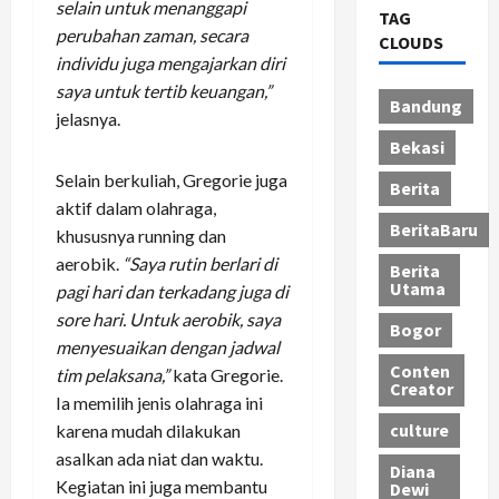
selain untuk menanggapi
TAG
perubahan zaman, secara
CLOUDS
individu juga mengajarkan diri
saya untuk tertib keuangan,”
Bandung
jelasnya.
Bekasi
Selain berkuliah, Gregorie juga
Berita
aktif dalam olahraga,
BeritaBaru
khususnya running dan
aerobik.
“Saya rutin berlari di
Berita
Utama
pagi hari dan terkadang juga di
sore hari. Untuk aerobik, saya
Bogor
menyesuaikan dengan jadwal
Conten
tim pelaksana,”
kata Gregorie.
Creator
Ia memilih jenis olahraga ini
culture
karena mudah dilakukan
asalkan ada niat dan waktu.
Diana
Kegiatan ini juga membantu
Dewi