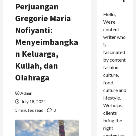
Perjuangan
Hello,
Gregorie Maria
We’re
Nofiyanti:
content
writer who
Menyeimbangka
is
n Keluarga,
fascinated
by content
Kuliah, dan
fashion,
culture,
Olahraga
food,
culture and
Admin
lifestyle.
July 18, 2024
We helps
3 minutes read
0
clients
bring the
right
content to