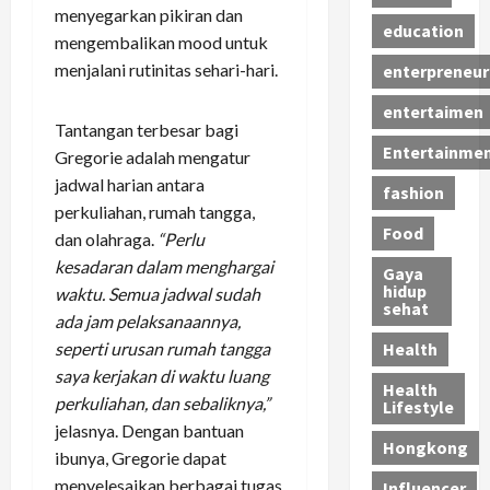
menyegarkan pikiran dan
education
mengembalikan mood untuk
menjalani rutinitas sehari-hari.
enterpreneur
entertaimen
Tantangan terbesar bagi
Entertainme
Gregorie adalah mengatur
jadwal harian antara
fashion
perkuliahan, rumah tangga,
Food
dan olahraga.
“Perlu
kesadaran dalam menghargai
Gaya
hidup
waktu. Semua jadwal sudah
sehat
ada jam pelaksanaannya,
seperti urusan rumah tangga
Health
saya kerjakan di waktu luang
Health
perkuliahan, dan sebaliknya,”
Lifestyle
jelasnya. Dengan bantuan
Hongkong
ibunya, Gregorie dapat
menyelesaikan berbagai tugas
Influencer