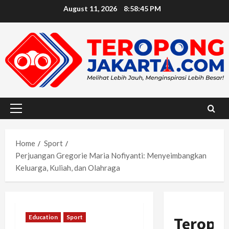
Skip
August 11, 2026
8:58:47 PM
to
content
Primary
Menu
Home
Sport
Perjuangan Gregorie Maria Nofiyanti: Menyeimbangkan
Keluarga, Kuliah, dan Olahraga
Education
Sport
Teropo