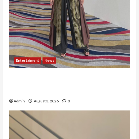
Entertaiment
News
Dari Dunia Modeling ke Barak Militer, Rizka
Varazita Rahim Buktikan Diri Lewat Latsarmil di
Rindam Jaya dan Halim
Admin
August 3, 2026
0