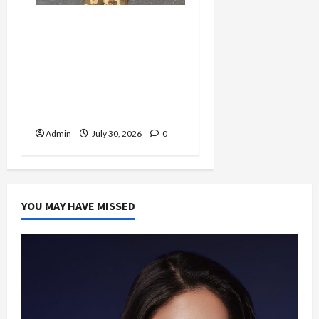
Perjuangan 4 Tahun
Serda (K) Afifah Amelia,
Dari Mengejar Cita-Cita
Abdi Negara hingga
Mengabdi dalam Satgas
Lebanon
Admin
July 30, 2026
0
YOU MAY HAVE MISSED