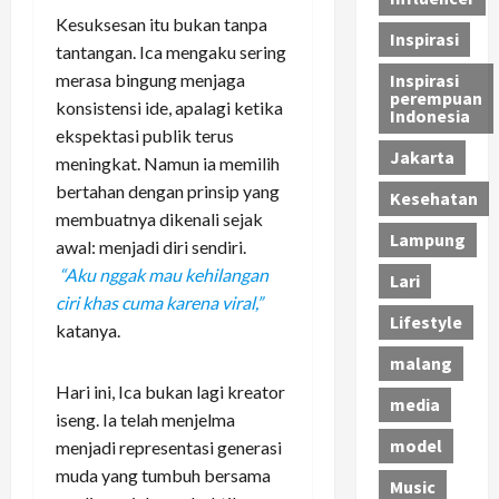
Kesuksesan itu bukan tanpa
Inspirasi
tantangan. Ica mengaku sering
merasa bingung menjaga
Inspirasi
perempuan
konsistensi ide, apalagi ketika
Indonesia
ekspektasi publik terus
Jakarta
meningkat. Namun ia memilih
bertahan dengan prinsip yang
Kesehatan
membuatnya dikenali sejak
Lampung
awal: menjadi diri sendiri.
“Aku nggak mau kehilangan
Lari
ciri khas cuma karena viral,”
Lifestyle
katanya.
malang
Hari ini, Ica bukan lagi kreator
media
iseng. Ia telah menjelma
model
menjadi representasi generasi
muda yang tumbuh bersama
Music