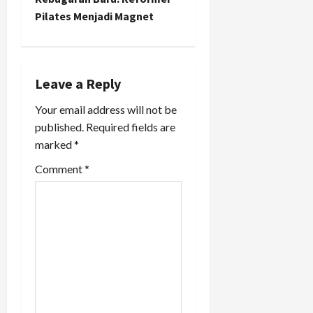
Pilates Menjadi Magnet
v
i
g
Leave a Reply
a
Your email address will not be
published.
Required fields are
t
marked
*
i
Comment
*
o
n