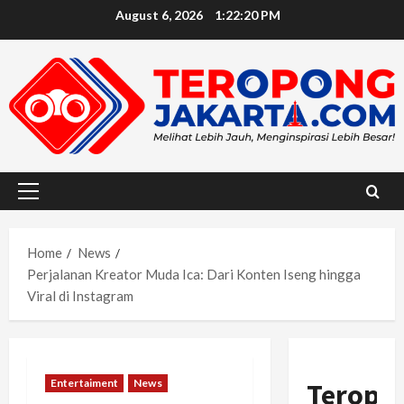
Skip
August 6, 2026
1:22:21 PM
to
content
Primary
Menu
Home
News
Perjalanan Kreator Muda Ica: Dari Konten Iseng hingga
Viral di Instagram
Entertaiment
News
Teropo