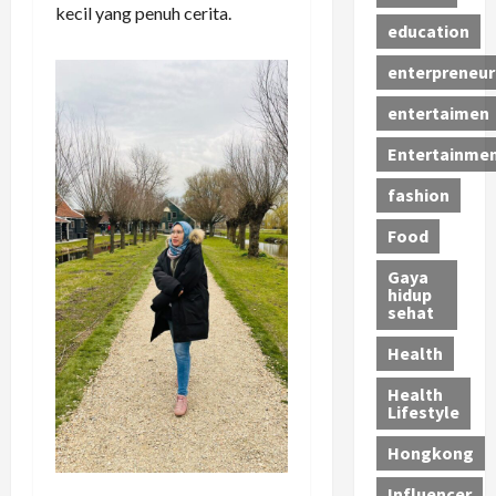
kecil yang penuh cerita.
education
enterpreneur
entertaimen
Entertainme
fashion
Food
Gaya
hidup
sehat
Health
Health
Lifestyle
Hongkong
Influencer