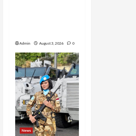
Dari Dunia Modeling ke
Barak Militer, Rizka
Varazita Rahim Buktikan
Diri Lewat Latsarmil di
Rindam Jaya dan Halim
Admin
August 3, 2026
0
News