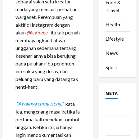
sebagai salah satu kreator
Food &
muda yang mencuri perhatian
Travel
warganet. Perempuan yang
Health
aktif di Instagram dengan
akun
@icabeee_
itu tak pernah
Lifestyle
membayangkan bahwa
unggahan sederhana tentang
News
kesehariannya bisa berujung
pada puluhan ribu penonton,
Sport
interaksi yang deras, dan
peluang baru yang datang tak
henti-henti.
META
“Awalnya cuma iseng,”
kata
Log in
Ica, mengenang masa ketika ia
pertama kali menekan tombol
Entries
unggah. Ketika itu, ia hanya
feed
ingin mendokumentasikan