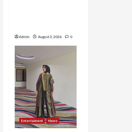
Akhir, Winda
Simanungkalit Bangkit
dari Nol hingga Wujudkan
Mimpi Jadi Pramugari
Admin
August 3, 2026
0
Entertaiment
News