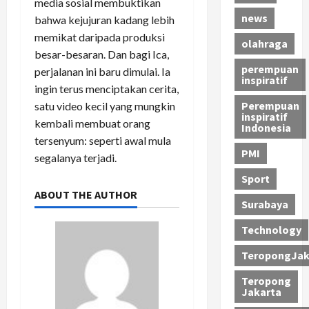
media sosial membuktikan
news
bahwa kejujuran kadang lebih
memikat daripada produksi
olahraga
besar-besaran. Dan bagi Ica,
perempuan
perjalanan ini baru dimulai. Ia
inspiratif
ingin terus menciptakan cerita,
Perempuan
satu video kecil yang mungkin
inspiratif
kembali membuat orang
Indonesia
tersenyum: seperti awal mula
PMI
segalanya terjadi.
Sport
ABOUT THE AUTHOR
Surabaya
Technology
TeropongJak
Teropong
Jakarta