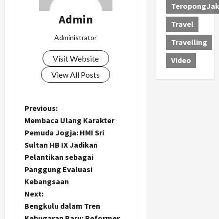
TeropongJak
Admin
Travel
Administrator
Travelling
Visit Website
Video
View All Posts
P
Previous:
Membaca Ulang Karakter
o
Pemuda Jogja: HMI Sri
Sultan HB IX Jadikan
s
Pelantikan sebagai
t
Panggung Evaluasi
Kebangsaan
n
Next:
Bengkulu dalam Tren
a
Kebugaran Baru: Reformer