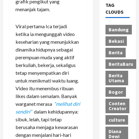
grafik pengikut yang
TAG
menanjak tajam.
CLOUDS
Viral pertama Ica terjadi
Bandung
ketika ia mengunggah video
Bekasi
keseharian yang menunjukkan
dinamika hidupnya sebagai
Berita
perempuan muda yang aktif
BeritaBaru
berkuliah, bekerja, sekaligus
tetap menyempatkan diri
Berita
Utama
untuk menikmati waktu luang.
Video itu menembus ribuan
Bogor
likes dalam semalam. Banyak
Conten
warganet merasa
“melihat diri
Creator
sendiri”
dalam kehidupannya:
sibuk, lelah, tapi tetap
culture
berusaha menjaga kewarasan
Diana
dengan menjalani hari-hari
Dewi