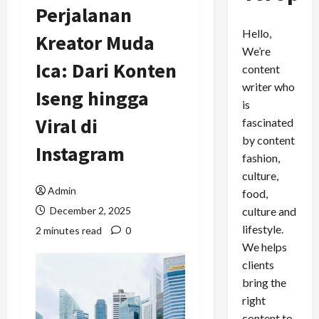
Perjalanan
Hello,
Kreator Muda
We’re
Ica: Dari Konten
content
writer who
Iseng hingga
is
Viral di
fascinated
by content
Instagram
fashion,
culture,
Admin
food,
culture and
December 2, 2025
lifestyle.
2 minutes read
0
We helps
clients
bring the
right
content to