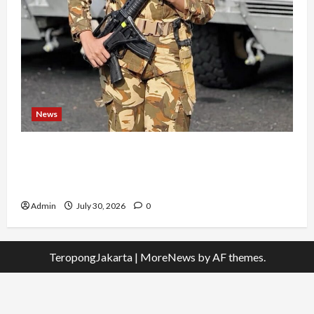
News
Perjuangan 4 Tahun Serda (K) Afifah Amelia,
Dari Mengejar Cita-Cita Abdi Negara hingga
Mengabdi dalam Satgas Lebanon
Admin
July 30, 2026
0
TeropongJakarta
|
MoreNews
by AF themes.