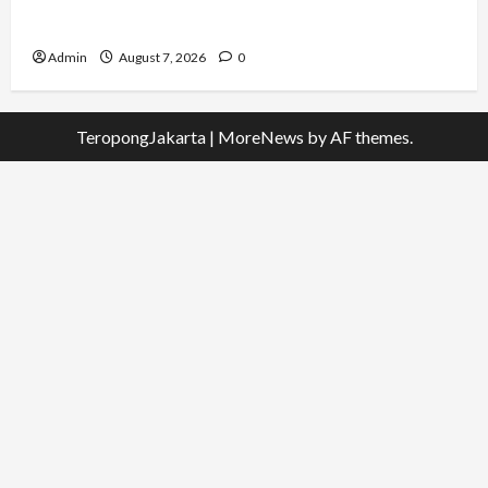
Karier hingga ke Australia
Admin
August 7, 2026
0
TeropongJakarta
|
MoreNews
by AF themes.