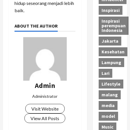
hidup seseorang menjadi lebih
Inspirasi
baik.
Inspirasi
perempuan
ABOUT THE AUTHOR
Indonesia
Jakarta
Kesehatan
Lampung
Lari
Admin
Lifestyle
malang
Administrator
media
Visit Website
model
View All Posts
Music