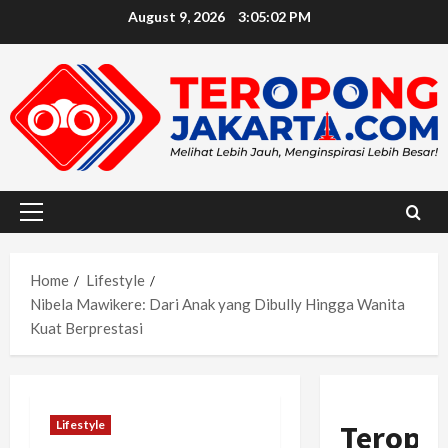
Skip
August 9, 2026
3:05:03 PM
to
content
Primary
Menu
Home
Lifestyle
Nibela Mawikere: Dari Anak yang Dibully Hingga Wanita
Kuat Berprestasi
Lifestyle
Teropo