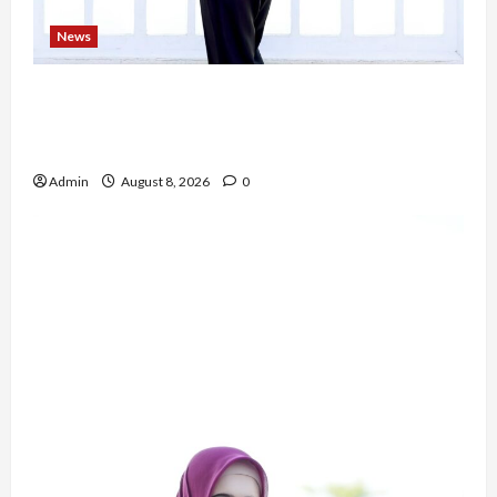
News
Bripda Ribkah Dwi Agussuciati, Atlet Bela Diri
NTB yang Bertransformasi Menjadi Polwan
Inspiratif
Admin
August 8, 2026
0