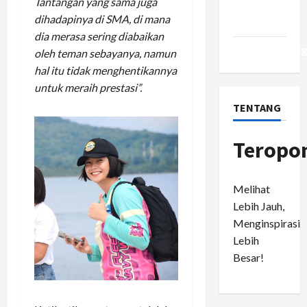
Tantangan yang sama juga
Comments
dihadapinya di SMA, di mana
feed
dia merasa sering diabaikan
WordPress.or
oleh teman sebayanya, namun
hal itu tidak menghentikannya
untuk meraih prestasi”.
TENTANG
Teropo
Melihat
Lebih Jauh,
Menginspirasi
Lebih
Besar!