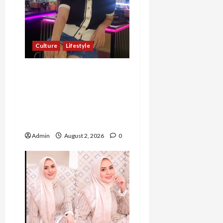
Culture
Lifestyle
Pernah Bawa Budaya
Jawa Barat ke Luar
Negeri, Jihan Nabillah
Kini Sukses Jadi Makeup
Artist Profesional
Admin
August 2, 2026
0