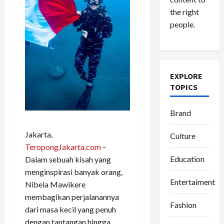
the right
people.
EXPLORE
TOPICS
Brand
Jakarta,
Culture
TeropongJakarta.com
–
Education
Dalam sebuah kisah yang
menginspirasi banyak orang,
Entertaiment
Nibela Mawikere
membagikan perjalanannya
Fashion
dari masa kecil yang penuh
dengan tantangan hingga