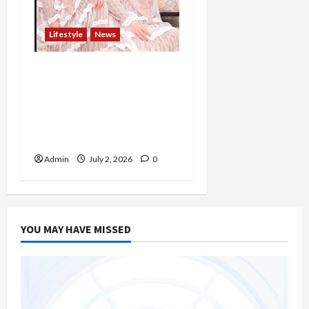
Lifestyle
News
Bukan Sekadar Berbisnis,
Ivana Wibowo Percaya
Relasi dan Keseimbangan
Hidup Adalah Kunci
Bertumbuh
Admin
July 2, 2026
0
YOU MAY HAVE MISSED