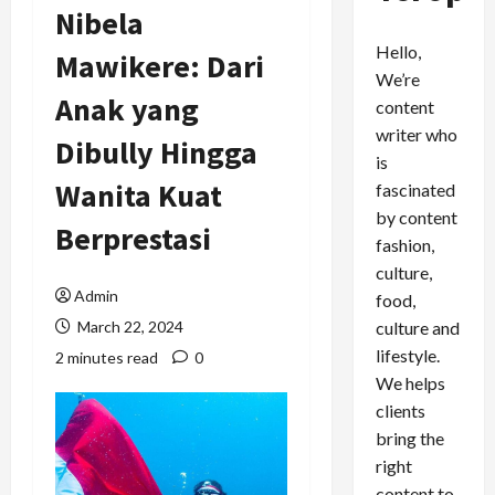
Nibela
Hello,
Mawikere: Dari
We’re
Anak yang
content
writer who
Dibully Hingga
is
Wanita Kuat
fascinated
by content
Berprestasi
fashion,
culture,
Admin
food,
culture and
March 22, 2024
lifestyle.
2 minutes read
0
We helps
clients
bring the
right
content to