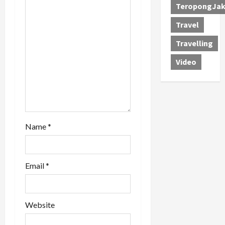
t
TeropongJak
i
Travel
o
Travelling
Video
n
Name
*
Email
*
Website