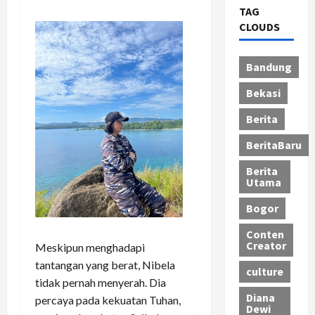
TAG
CLOUDS
Bandung
Bekasi
Berita
BeritaBaru
Berita
Utama
Bogor
Conten
Creator
Meskipun menghadapi
tantangan yang berat, Nibela
culture
tidak pernah menyerah. Dia
Diana
percaya pada kekuatan Tuhan,
Dewi