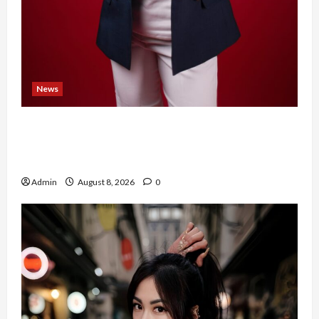
News
Banyak Founder Punya Ide Besar, Ika Afifah
Bangun ConnectX agar Mereka Menemukan
Orang yang Tepat
Admin
August 8, 2026
0