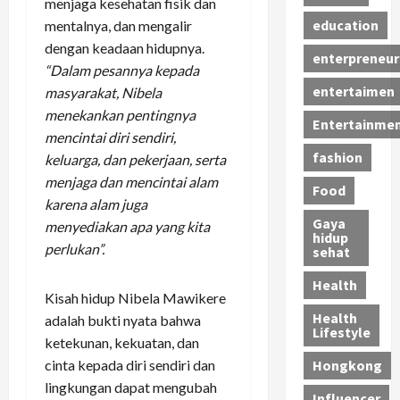
menjaga kesehatan fisik dan
education
mentalnya, dan mengalir
dengan keadaan hidupnya.
enterpreneur
“Dalam pesannya kepada
entertaimen
masyarakat, Nibela
menekankan pentingnya
Entertainme
mencintai diri sendiri,
fashion
keluarga, dan pekerjaan, serta
menjaga dan mencintai alam
Food
karena alam juga
Gaya
menyediakan apa yang kita
hidup
perlukan”.
sehat
Health
Kisah hidup Nibela Mawikere
Health
adalah bukti nyata bahwa
Lifestyle
ketekunan, kekuatan, dan
cinta kepada diri sendiri dan
Hongkong
lingkungan dapat mengubah
Influencer