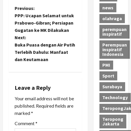
news
P
Previous:
PPP: Ucapan Selamat untuk
olahraga
o
Prabowo-Gibran; Persiapan
perempuan
Gugatan ke MK Dilakukan
s
inspiratif
Next:
t
Buka Puasa dengan Air Putih
Perempuan
inspiratif
Terlebih Dahulu: Manfaat
Indonesia
n
dan Keutamaan
PMI
a
Sport
v
Surabaya
Leave a Reply
i
Technology
Your email address will not be
published.
Required fields are
g
TeropongJak
marked
*
a
Teropong
Comment
*
Jakarta