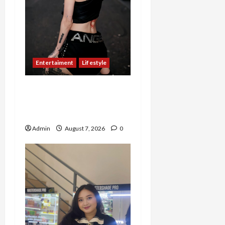
Entertaiment
Lifestyle
QueenzAngell, Model Asal
Jakarta yang Meniti
Karier hingga ke Australia
Admin
August 7, 2026
0