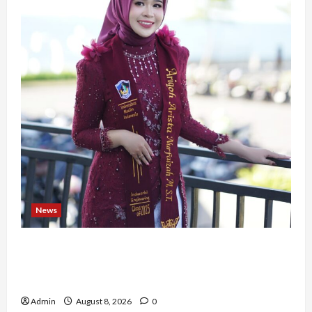
News
Tak Takut Bermimpi, Ariqoh Arista Nurfaizah
Buktikan Setiap Perempuan Punya Waktu untuk
Bersinar
Admin
August 8, 2026
0