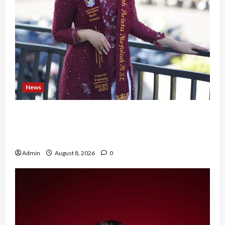
News
Tak Takut Bermimpi, Ariqoh Arista Nurfaizah
Buktikan Setiap Perempuan Punya Waktu untuk
Bersinar
Admin
August 8, 2026
0