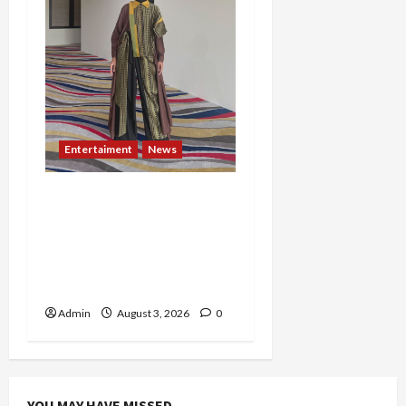
Entertaiment
News
Dari Dunia Modeling ke
Barak Militer, Rizka
Varazita Rahim Buktikan
Diri Lewat Latsarmil di
Rindam Jaya dan Halim
Admin
August 3, 2026
0
YOU MAY HAVE MISSED