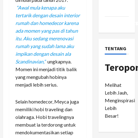
Comments
“Awal mula kenapa aku
feed
tertarik dengan desain interior
WordPress.or
rumah dan homedecor karena
ada momen yang pas di tahun
itu. Aku sedang merenovasi
rumah yang sudah lama aku
TENTANG
impikan dengan desain ala
Scandinavian,”
ungkapnya.
Teropo
Momen ini menjadi titik balik
yang mengubah hobinya
menjadi lebih serius.
Melihat
Lebih Jauh,
Menginspirasi
Selain homedecor, Meyca juga
Lebih
memiliki hobi traveling dan
Besar!
olahraga. Hobi travelingnya
membuat ia terdorong untuk
mendokumentasikan setiap