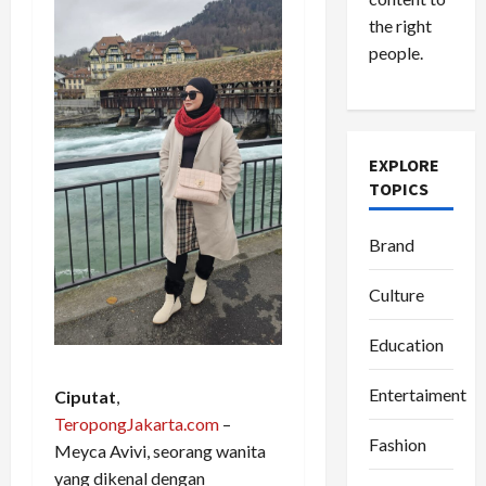
the right
people.
EXPLORE
TOPICS
Brand
Culture
Education
Entertaiment
Ciputat
,
TeropongJakarta.com
–
Fashion
Meyca Avivi, seorang wanita
yang dikenal dengan