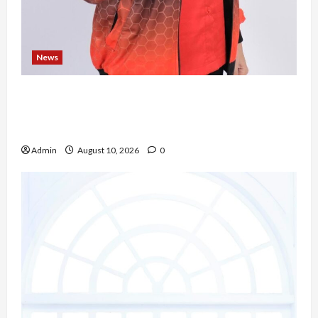
News
Novita Gulo, S.H., Mengubah Perjalanan Hidup
Menjadi Kekuatan untuk Berkarya dan
Mengabdi bagi Sesama
Admin
August 10, 2026
0