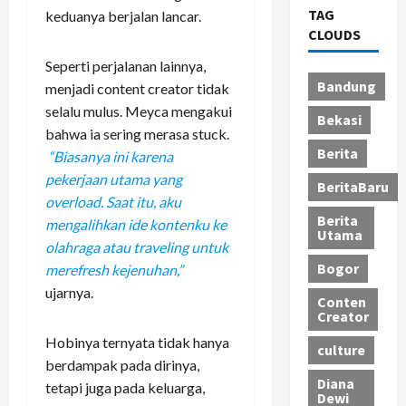
TAG
keduanya berjalan lancar.
CLOUDS
Seperti perjalanan lainnya,
Bandung
menjadi content creator tidak
selalu mulus. Meyca mengakui
Bekasi
bahwa ia sering merasa stuck.
Berita
“Biasanya ini karena
pekerjaan utama yang
BeritaBaru
overload. Saat itu, aku
Berita
mengalihkan ide kontenku ke
Utama
olahraga atau traveling untuk
Bogor
merefresh kejenuhan,”
ujarnya.
Conten
Creator
Hobinya ternyata tidak hanya
culture
berdampak pada dirinya,
Diana
tetapi juga pada keluarga,
Dewi