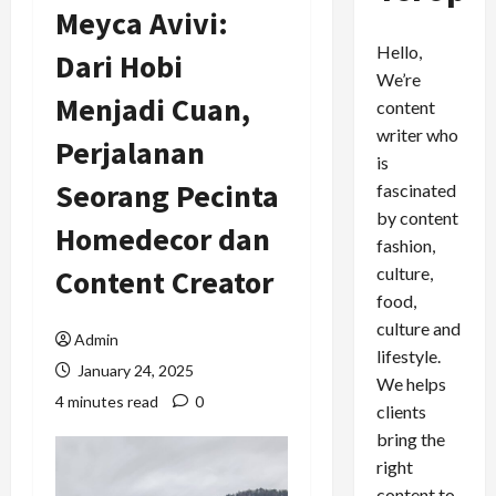
Meyca Avivi:
Hello,
Dari Hobi
We’re
Menjadi Cuan,
content
writer who
Perjalanan
is
Seorang Pecinta
fascinated
by content
Homedecor dan
fashion,
culture,
Content Creator
food,
culture and
Admin
lifestyle.
January 24, 2025
We helps
4 minutes read
0
clients
bring the
right
content to