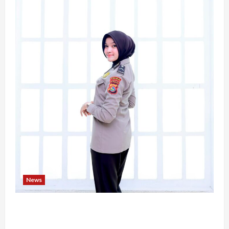
News
Bripda Ribkah Dwi Agussuciati, Atlet Bela Diri
NTB yang Bertransformasi Menjadi Polwan