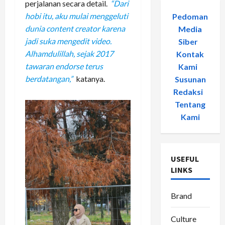
perjalanan secara detail.
“Dari
hobi itu, aku mulai menggeluti
Pedoman
dunia content creator karena
Media
jadi suka mengedit video.
Siber
-
Alhamdulillah, sejak 2017
Kontak
tawaran endorse terus
Kami
-
berdatangan,”
katanya.
Susunan
Redaksi
-
Tentang
Kami
USEFUL
LINKS
Brand
Culture