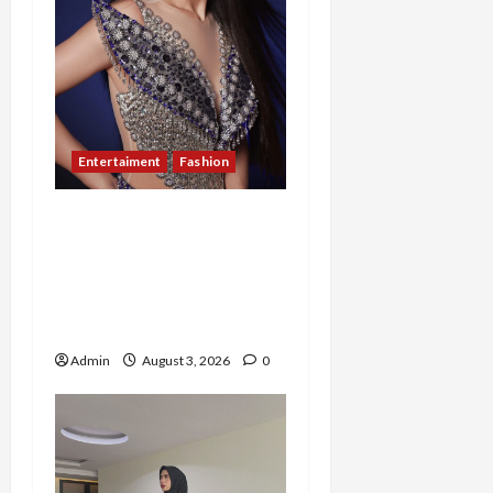
Entertaiment
Fashion
Sempat Gagal di Seleksi
Akhir, Winda
Simanungkalit Bangkit
dari Nol hingga Wujudkan
Mimpi Jadi Pramugari
Admin
August 3, 2026
0