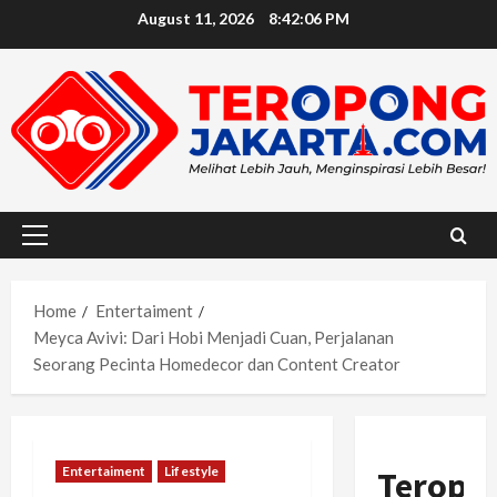
Skip
August 11, 2026
8:42:08 PM
to
content
Primary
Menu
Home
Entertaiment
Meyca Avivi: Dari Hobi Menjadi Cuan, Perjalanan
Seorang Pecinta Homedecor dan Content Creator
Entertaiment
Lifestyle
Teropo