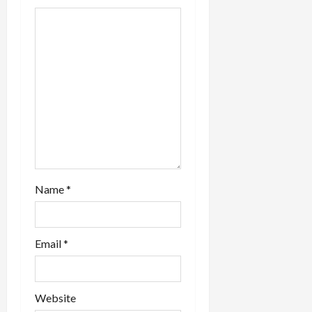
t
i
o
n
Name
*
Email
*
Website