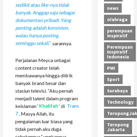
sedikit atau like-nya tidak
news
banyak. Anggap saja sebagai
olahraga
dokumentasi pribadi. Yang
penting adalah konsisten,
perempuan
inspiratif
walau hanya posting
seminggu sekali,”
sarannya.
Perempuan
inspiratif
Indonesia
Perjalanan Meyca sebagai
content creator telah
PMI
membawanya hingga dilirik
Sport
banyak brand besar dan
Surabaya
stasiun televisi. “Aku pernah
menjadi talent dalam program
Technology
keislaman ‘
Khalifah
‘ di
Trans
TeropongJak
7
. Masya Allah, itu
pengalaman luar biasa yang
Teropong
tidak pernah aku duga
Jakarta
sebelumnya,” ungkapnya