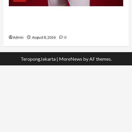
Banyak Founder Punya Ide Besar, Ika Afifah
Bangun ConnectX agar Mereka Menemukan
Orang yang Tepat
Admin
August 8, 2026
0
TeropongJakarta
|
MoreNews
by AF themes.