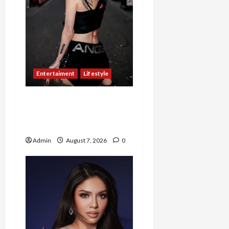
Entertaiment
Lifestyle
QueenzAngell, Model Asal
Jakarta yang Meniti
Karier hingga ke Australia
Admin
August 7, 2026
0