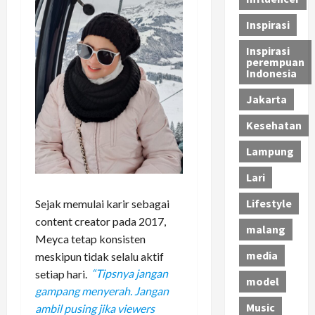
Inspirasi
Inspirasi
perempuan
Indonesia
Jakarta
Kesehatan
Lampung
Lari
Lifestyle
Sejak memulai karir sebagai
content creator pada 2017,
malang
Meyca tetap konsisten
media
meskipun tidak selalu aktif
setiap hari.
“Tipsnya jangan
model
gampang menyerah. Jangan
Music
ambil pusing jika viewers