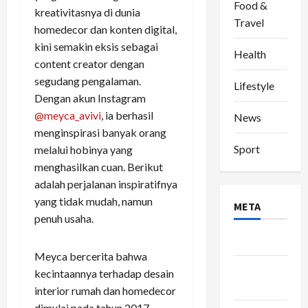
Food &
kreativitasnya di dunia
Travel
homedecor dan konten digital,
kini semakin eksis sebagai
Health
content creator dengan
segudang pengalaman.
Lifestyle
Dengan akun Instagram
@meyca_avivi
, ia berhasil
News
menginspirasi banyak orang
Sport
melalui hobinya yang
menghasilkan cuan. Berikut
adalah perjalanan inspiratifnya
yang tidak mudah, namun
META
penuh usaha.
Log in
Meyca bercerita bahwa
Entries
kecintaannya terhadap desain
feed
interior rumah dan homedecor
dimulai pada tahun 2017.