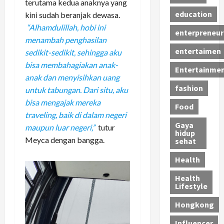
terutama kedua anaknya yang
education
kini sudah beranjak dewasa.
“Alhamdulillah, hobi ini
enterpreneur
menambah penghasilan
entertaimen
sedikit-sedikit, sehingga aku
bisa membahagiakan anak-
Entertainme
anak dan menyisihkan uang
fashion
untuk tabungan. Dari situ, aku
bisa mengajak mereka
Food
traveling, baik di dalam negeri
Gaya
maupun luar negeri,”
tutur
hidup
Meyca dengan bangga.
sehat
Health
Health
Lifestyle
Hongkong
Influencer