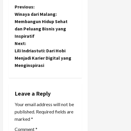
P
Previous:
Winaya dari Malang:
o
Membangun Hidup Sehat
dan Peluang Bisnis yang
s
Inspiratif
t
Next:
Lili Indriastuti: Dari Hobi
n
Menjadi Karier Digital yang
Menginspirasi
a
v
i
Leave a Reply
Your email address will not be
g
published.
Required fields are
a
marked
*
Comment
*